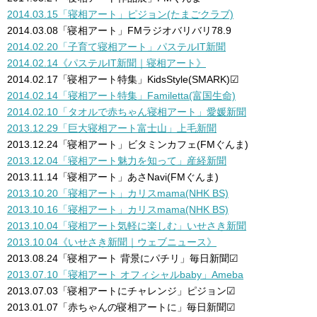
2014.03.15「寝相アート」ピジョン(たまごクラブ)
2014.03.08「寝相アート」FMラジオバリバリ78.9
2014.02.20「子育て寝相アート」パステルIT新聞
2014.02.14《パステルIT新聞｜寝相アート》
2014.02.17「寝相アート特集」KidsStyle(SMARK)☑︎
2014.02.14「寝相アート特集」Familetta(富国生命)
2014.02.10「タオルで赤ちゃん寝相アート」愛媛新聞
2013.12.29「巨大寝相アート富士山」上毛新聞
2013.12.24「寝相アート」ビタミンカフェ(FMぐんま)
2013.12.04「寝相アート魅力を知って」産経新聞
2013.11.14「寝相アート」あさNavi(FMぐんま)
2013.10.20「寝相アート」カリスmama(NHK BS)
2013.10.16「寝相アート」カリスmama(NHK BS)
2013.10.04「寝相アート気軽に楽しむ」いせさき新聞
2013.10.04《いせさき新聞｜ウェブニュース》
2013.08.24「寝相アート 背景にパチリ」毎日新聞☑︎
2013.07.10「寝相アート オフィシャルbaby」Ameba
2013.07.03「寝相アートにチャレンジ」ピジョン☑︎
2013.01.07「赤ちゃんの寝相アートに」毎日新聞☑︎