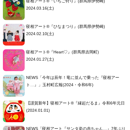
寝相アート®︎『いちご狩り』(群馬県伊勢崎)
2024.03.16(土)
寝相アート®︎『ひなまつり』(群馬県伊勢崎)
2024.02.10(土)
寝相アート®︎『Heart♡』(群馬県吉岡町)
2024.01.27(土)
NEWS「今年は辰年！竜に並んで乗った『寝相アー
ト…』」玉村町広報(2024・令和6年)
【謹賀新年】寝相アート®︎『縁起だるま』令和6年元日
(2024.01.01)
NEWS「寝相アート『サンタ姿の赤ちゃん…』7年ぶり