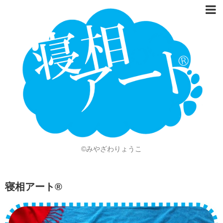
ホーム
Language
開催情報
動画
ニュース
ショッピング
©みやざわりょうこ
画像
お問い合わせ
寝相アート®
知的財産権