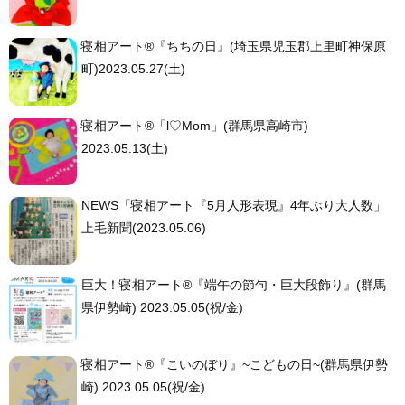
寝相アート®︎『ちちの日』(埼玉県児玉郡上里町神保原
町)2023.05.27(土)
寝相アート®︎「l♡Mom」(群馬県高崎市)
2023.05.13(土)
NEWS「寝相アート『5月人形表現』4年ぶり大人数」
上毛新聞(2023.05.06)
巨大！寝相アート®︎『端午の節句・巨大段飾り』(群馬
県伊勢崎) 2023.05.05(祝/金)
寝相アート®︎『こいのぼり』~こどもの日~(群馬県伊勢
崎) 2023.05.05(祝/金)