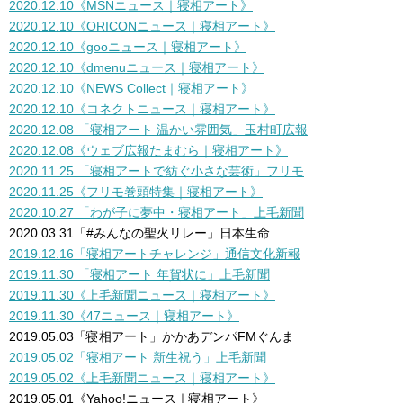
2020.12.10《MSNニュース
｜寝相アート
》
2020.12.10《ORICONニュース
｜寝相アート
》
2020.12.10《gooニュース
｜寝相アート
》
2020.12.10《dmenuニュース
｜寝相アート
》
2020.12.10《NEWS Collect｜寝相アート》
2020.12.10《コネクトニュース
｜寝相アート
》
2020.12.08 「寝相アート 温かい雰囲気」玉村町広報
2020.12.08《ウェブ広報たまむら
｜寝相アート
》
2020.11.25 「寝相アートで紡ぐ小さな芸術」フリモ
2020.11.25《フリモ巻頭特集
｜寝相アート
》
2020.10.27 「わが子に夢中・寝相アート」上毛新聞
2020.03.31「#みんなの聖火リレー」日本生命
2019.12.16「寝相アートチャレンジ」通信文化新報
2019.11.30 「寝相アート 年賀状に」上毛新聞
2019.11.30《上毛新聞ニュース
｜寝相アート
》
2019.11.30《
47ニュース｜寝相アート》
2019.05.03「寝相アート」かかあデンパFMぐんま
2019.05.02「寝相アート 新生祝う」上毛新聞
2019.05.02《上毛新聞ニュース
｜寝相アート
》
2019.05.01《Yahoo!ニュース
｜寝相アート
》