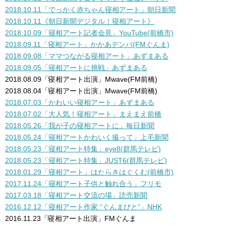
2018.10.11「でっかく赤ちゃん寝相アート」朝日新聞
2018.10.11《朝日新聞デジタル｜寝相アート》
2018.10.09
「寝相アート記者会見」YouTube(前橋市)
2018.09.11
「寝相アート」かかあデンパ(FMぐんま)
2018.09.08
「ママつながる寝相アート」あずまある
2018.09.05
「寝相アートに挑戦」あずまある
2018.08.09
「寝相アート出演」
Mwave(FM前橋)
2018.08.04
「寝相アート出演」
Mwave(FM前橋)
2018.07.03「かわいい寝相アート」あずまある
2018.07.02
「大人気！
寝相アート」まえまえ前橋
2018.05.26「我が子の寝相アートに」毎日新聞
2018.05.24「寝相アートかわいく撮って」上毛新聞
2018.05.23「寝相アート特集」
eye8
(
群馬テレビ)
2018.05.23「寝相アート特集」
JUST6(
群馬テレビ)
2018.01.29「寝相アート」はたらきはぐくむ(前橋市)
2017.11.24「寝相アート子供と触れ合う」フリモ
2017.03.18「寝相アート交流の場」読売新聞
2016.12.12「寝相アート作家 “ぐんまびと”」NHK
2016.11.23「寝相アート出演」FMぐんま