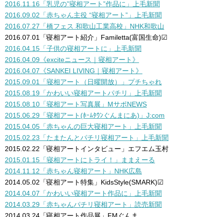
2016.11.16「乳児の”寝相アート”作品に」上毛新聞
2016.09.02「赤ちゃん主役 “寝相アート”」上毛新聞
2016.07.27「橋フェス 和歌山工業高校」NHK和歌山
2016.07.01「寝相アート紹介」Familetta(富国生命)☑︎
2016.04.15「子供の寝相アートに」上毛新聞
2016.04.09《exciteニュース｜寝相アート》
2016.04.07《SANKEI LIVING｜寝相アート》
2015.09.01「寝相アート（日曜開放）」プチちゃれ
2015.08.19「かわいい寝相アートパチリ」上毛新聞
2015.08.10「寝相アート写真展」MサポNEWS
2015.06.29
「寝相アート(ﾎｰﾑﾀｳﾝぐんまにあ)」J:com
2015.04.05「赤ちゃんの巨大寝相アート」上毛新聞
2015.02.23「たまたんとパチリ寝相アート」上毛新聞
2015.02.22「寝相アートインタビュー」エフエム玉村
2015.01.15「寝相アートにトライ！」ままえーる
2014.11.12「赤ちゃん寝相アート」NHK広島
2014.05.02「寝相アート特集」KidsStyle(SMARK)☑︎
2014.04.07「かわいい寝相アート作品に」上毛新聞
2014.03.29「赤ちゃんパチリ寝相アート」読売新聞
2014.03.24「寝相アート作品展」FMぐんま