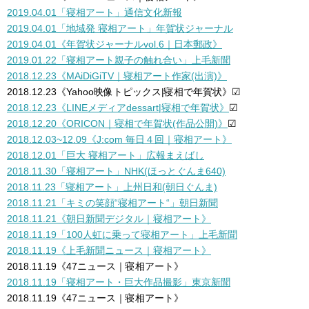
2019.04.01「寝相アート」通信文化新報
2019.04.01「地域発 寝相アート」年賀状ジャーナル
2019.04.01《年賀状ジャーナルvol.6｜日本郵政》
2019.01.22「寝相アート親子の触れ合い」上毛新聞
2018.12.23
《
MAiDiGiTV｜寝相アート作家(出演)》
2018.12.23《Yahoo映像トピックス|寝相で年賀状》☑︎
2018.12.23《LINEメディアdessart|寝相で年賀状》
☑︎
2018.12.20《ORICON｜寝相で年賀状(作品公開)》
☑︎
2018.12.03~12.09《J:com 毎日４回｜寝相アート》
2018.12.01「巨大 寝相アート」広報まえばし
2018.11.30「寝相アート」NHK(ほっとぐんま640)
2018.11.23「寝相アート」上州日和(朝日ぐんま)
2018.11.21「キミの笑顔
“
寝相アート
“
」朝日新聞
2018.11.21《朝日新聞デジタル
｜寝相アート
》
2018.11.19「100人虹に乗って寝相アート」上毛新聞
2018.11.19《上毛新聞ニュース｜寝相アート》
2018.11.19《47ニュース｜寝相アート》
2018.11.19「寝相アート・巨大作品撮影」東京新聞
2018.11.19《47ニュース｜寝相アート》