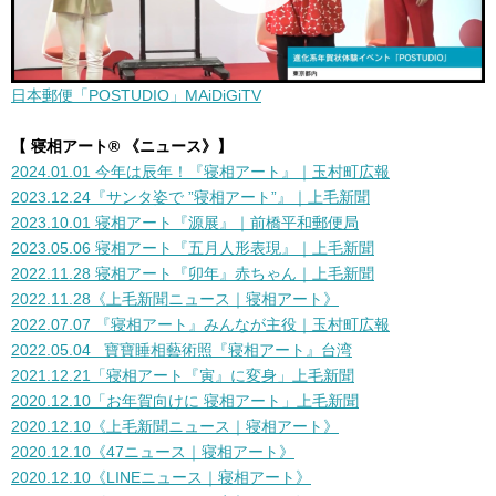
日本郵便「POSTUDIO」MAiDiGiTV
【 寝相アート® 《ニュース》】
2024.01.01 今年は辰年！『寝相アート』｜玉村町広報
2023.12.24『サンタ姿で ”寝相アート”』｜上毛新聞
2023.10.01 寝相アート『源展』｜前橋平和郵便局
2023.05.06 寝相アート『五月人形表現』｜上毛新聞
2022.11.28 寝相アート『卯年』赤ちゃん｜上毛新聞
2022.11.28《上毛新聞ニュース
｜寝相アート
》
2022.07.07 『寝相アート』みんなが主役｜玉村町広報
2022.05.04 寶寶睡相藝術照『寝相アート』台湾
2021.12.21「寝相アート『寅』に変身」上毛新聞
2020.12.10「お年賀向けに 寝相アート」上毛新聞
2020.12.10《上毛新聞ニュース
｜寝相アート
》
2020.12.10《47ニュース｜寝相アート》
2020.12.10《LINEニュース
｜寝相アート
》