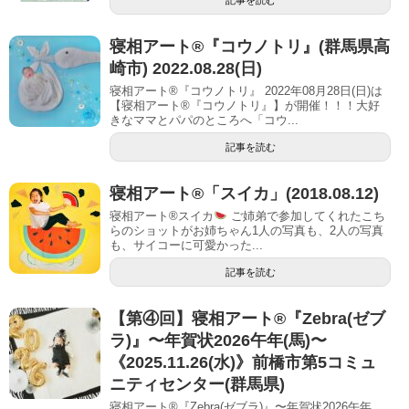
寝相アート®︎『コウノトリ』(群馬県高
崎市) 2022.08.28(日)
寝相アート®『コウノトリ』 2022年08月28日(日)は
【寝相アート®︎『コウノトリ』】が開催！！！大好
きなママとパパのところへ「コウ...
記事を読む
寝相アート®︎「スイカ」(2018.08.12)
寝相アート®︎スイカ
ご姉弟で参加してくれたこち
らのショットがお姉ちゃん1人の写真も、2人の写真
も、サイコーに可愛かった...
記事を読む
【第④回】寝相アート®︎『Zebra(ゼブ
ラ)』〜年賀状2026午年(馬)〜
《2025.11.26(水)》前橋市第5コミュ
ニティセンター(群馬県)
寝相アート®『Zebra(ゼブラ)』〜年賀状2026午年