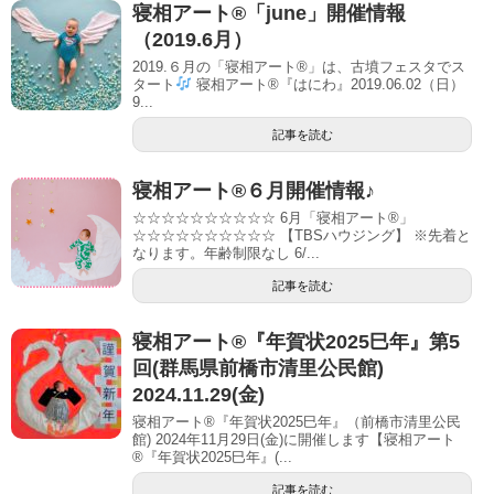
寝相アート®「june」開催情報
（2019.6月）
2019.６月の「寝相アート®」は、古墳フェスタでス
タート
寝相アート®『はにわ』2019.06.02（日）
9...
記事を読む
寝相アート®６月開催情報♪
☆☆☆☆☆☆☆☆☆☆ 6月「寝相アート®︎」
☆☆☆☆☆☆☆☆☆☆ 【TBSハウジング】 ※先着と
なります。年齢制限なし 6/...
記事を読む
寝相アート®︎『年賀状2025巳年』第5
回(群馬県前橋市清里公民館)
2024.11.29(金)
寝相アート®『年賀状2025巳年』（前橋市清里公民
館) 2024年11月29日(金)に開催します【寝相アート
®︎『年賀状2025巳年』(...
記事を読む