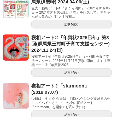
馬県伊勢崎) 2024.04.06(土)
巨大！寝相アート®『さくら満開』〜2024年04月06
日〜 2024年04月06日(土)「春」を記念して、赤ちゃ
んが大集合の【巨大！寝相...
記事を読む
寝相アート®︎『年賀状2025巳年』第3
回(群馬県玉村町子育て支援センター)
2024.11.24(日)
寝相アート®『年賀状2025巳年』（玉村町子育て支
援センター） 2024年11月24日(日)に開催します【寝
相アート®︎『年賀状2025...
記事を読む
寝相アート®︎「starmoon」
(2018.07.07)
今日は、七夕☆ 今日は、TBSハウジング新越谷のセ
キスイハイムさんで、 七夕の寝相アート
「starmoon」を開催♪ お庭の傍には...
記事を読む