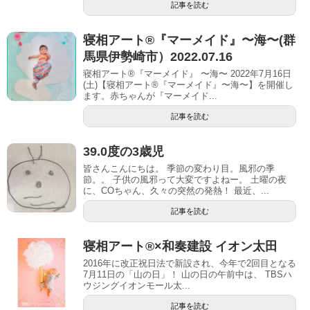
記事を読む
寝相アート®︎『マーメイド』〜海〜(群
馬県伊勢崎市）2022.07.16
寝相アート®『マーメイド』 〜海〜 2022年7月16日
(土)【寝相アート®︎『マーメイド』〜海〜】を開催し
ます。赤ちゃんが『マーメイド...
記事を読む
39.0度の3歳児
皆さんこんにちは。 季節の変わり目。風邪の季
節。。 子供の風邪って大変ですよねー。 土曜の夜
に、COちゃん、久々の突然の発熱！ 最近、...
記事を読む
寝相アート®︎×和奏建設 イオン太田
2016年に改正祝日法で新設され、今年で2回目となる
7月11日の「山の日」！ 山の日の午前中は、 TBSハ
ウジングイオンモール太...
記事を読む