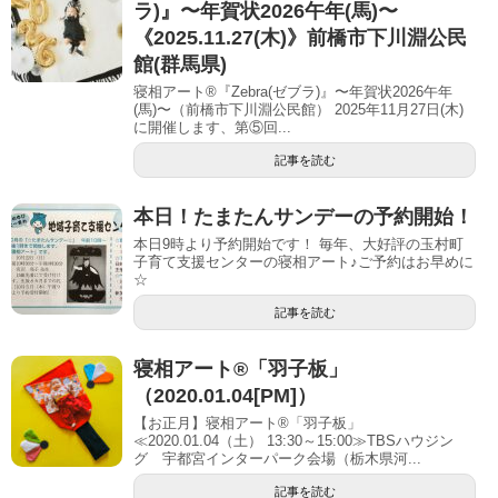
ラ)』〜年賀状2026午年(馬)〜
《2025.11.27(木)》前橋市下川淵公民
館(群馬県)
寝相アート®『Zebra(ゼブラ)』〜年賀状2026午年
(馬)〜（前橋市下川淵公民館） 2025年11月27日(木)
に開催します、第⑤回...
記事を読む
本日！たまたんサンデーの予約開始！
本日9時より予約開始です！ 毎年、大好評の玉村町
子育て支援センターの寝相アート♪ご予約はお早めに
☆
記事を読む
寝相アート®「羽子板」
（2020.01.04[PM]）
【お正月】寝相アート®「羽子板」
≪2020.01.04（土） 13:30～15:00≫TBSハウジン
グ 宇都宮インターパーク会場（栃木県河...
記事を読む