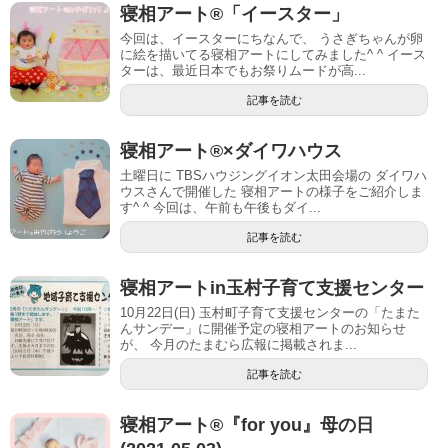
寝相アート®「イースター」
今回は、イースターにちなんで、 うさぎちゃんが卵
に絵を描いてる寝相アートにしてみました^ ^ イース
ターは、最近日本でもお祭りムードが高...
記事を読む
寝相アート®︎×ダイワハウス
土曜日に TBSハウジングイオン太田会場の ダイワハ
ウスさんで開催した 寝相アートの様子をご紹介しま
す^ ^ 今回は、午前も午後もダイ...
記事を読む
寝相アートin玉村子育て支援センター
10月22日(日) 玉村町子育て支援センターの「たまた
んサンデー」に開催予定の寝相アートのお知らせ
が、 今月のたまむら広報に掲載されま...
記事を読む
寝相アート®『for you』母の日