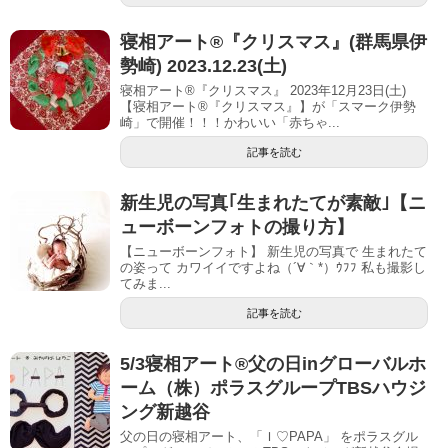
寝相アート®︎『クリスマス』(群馬県伊
勢崎) 2023.12.23(土)
寝相アート®『クリスマス』 2023年12月23日(土)
【寝相アート®︎『クリスマス』】が「スマーク伊勢
崎」で開催！！！かわいい「赤ちゃ...
記事を読む
新生児の写真｢生まれたてが素敵｣【ニ
ューボーンフォトの撮り方】
【ニューボーンフォト】 新生児の写真で 生まれたて
の姿って カワイイですよね（´∀｀*）ｳﾌﾌ 私も撮影し
てみま...
記事を読む
5/3寝相アート®︎父の日inグローバルホ
ーム（株）ポラスグループTBSハウジ
ング新越谷
父の日の寝相アート、「Ｉ♡PAPA」 をポラスグル