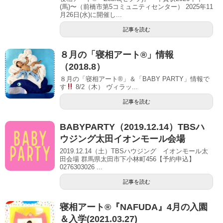
(馬)〜（前橋市第5コミュニティセンター） 2025年11
月26日(水)に開催し...
記事を読む
８月の「寝相アート®」情報
（2018.8）
８月の「寝相アート®」＆「BABY PARTY」情報で
す
8/2（木） ヴィラッ...
記事を読む
BABYPARTY（2019.12.14）TBSハ
ウジング太田イオンモール会場
2019.12.14（土）TBSハウジング イオンモール太
田会場 群馬県太田市下小林町456【予約申込】
0276303026 ...
記事を読む
寝相アート®『NAFUDA』4月の入園
＆入学(2021.03.27)