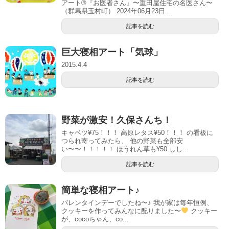
アート®『お医者さん』〜重田屋住宅の名医さん〜
（群馬県玉村町） 2024年06月23日...
記事を読む
巨大寝相アート「気球」
2015.4.4
記事を読む
野菜が激安！久保さんち！
キャベツ¥75！！！ 高原レタス¥50！！！ の看板に
つられ寄ってみたら、 他の野菜も全部安
い〜〜！！！！！ ほうれん草も¥50 しし...
記事を読む
簡単な寝相アート♪
バレンタインデーでしたね〜♪ 我が家は毎年恒例、
クッキーを作ってみんなに配りました〜
クッキー
が、cocoちゃん、co...