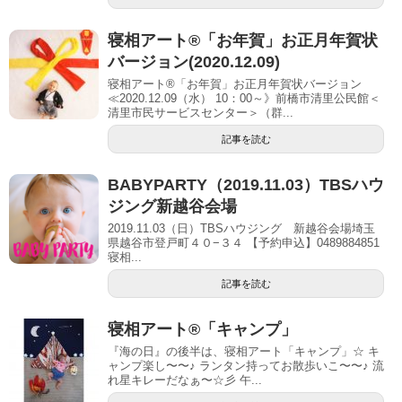
寝相アート®︎「お年賀」お正月年賀状
バージョン(2020.12.09)
寝相アート®︎「お年賀」お正月年賀状バージョン
≪2020.12.09（水） 10：00～》前橋市清里公民館＜
清里市民サービスセンター＞（群...
記事を読む
BABYPARTY（2019.11.03）TBSハウ
ジング新越谷会場
2019.11.03（日）TBSハウジング 新越谷会場埼玉
県越谷市登戸町４０−３４ 【予約申込】0489884851
寝相...
記事を読む
寝相アート®︎「キャンプ」
『海の日』の後半は、寝相アート「キャンプ」☆ キ
ャンプ楽し〜〜♪ ランタン持ってお散歩いこ〜〜♪ 流
れ星キレーだなぁ〜☆彡 午...