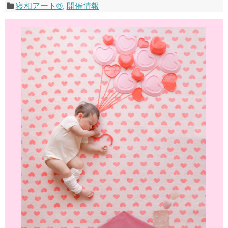
寝相アート®
,
開催情報