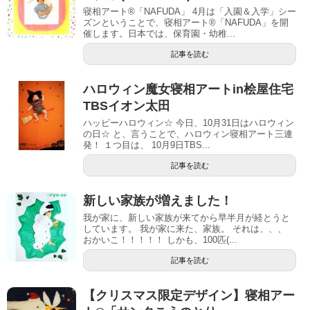
寝相アート®「NAFUDA」 4月は「入園＆入学」シー
ズンということで、寝相アート®「NAFUDA」を開
催します。日本では、保育園・幼稚...
記事を読む
ハロウィン魔女寝相アートin桧屋住宅
TBSイオン太田
ハッピーハロウィン☆ 今日、10月31日はハロウィン
の日☆ と、言うことで、ハロウィン寝相アート三連
発！ １つ目は、 10月9日TBS...
記事を読む
新しい家族が増えました！
我が家に、新しい家族が来てから早半月が経とうと
しています。 我が家に来た、家族。 それは、、、
おかいこ！！！！！ しかも、100匹(...
記事を読む
【クリスマス限定デザイン】寝相アー