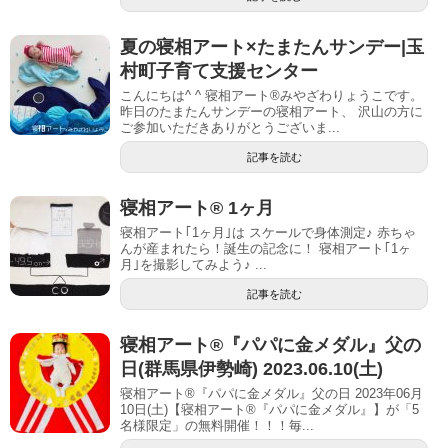
夏の寝相アート×たまたんサンデー|玉
村町子育て支援センター
こんにちは^ ^ 寝相アート®︎みやざわりょうこです。
昨日のたまたんサンデーの寝相アート、 沢山の方に
ご参加いただきありがとうございま...
記事を読む
寝相アート® 1ヶ月
寝相アート｢1ヶ月｣は スケールで身体測定♪ 赤ちゃ
んが産まれたら！誕生の記念に！ 寝相アート｢1ヶ
月｣を撮影してみよう♪ ...
記事を読む
寝相アート®︎『パパに金メダル』父の
日(群馬県伊勢崎) 2023.06.10(土)
寝相アート®『パパに金メダル』父の日 2023年06月
10日(土)【寝相アート®︎『パパに金メダル』】が「5
名様限定」の無料開催！！！毎...