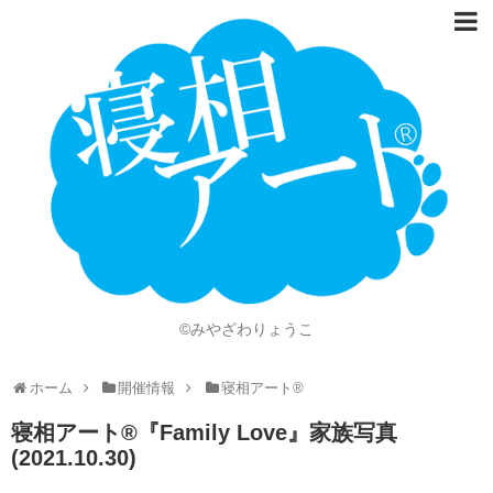
ホーム
Language
開催情報
動画
ニュース
ショッピング
©みやざわりょうこ
画像
ホーム
開催情報
寝相アート®
お問い合わせ
寝相アート®『Family Love』家族写真
知的財産権
(2021.10.30)