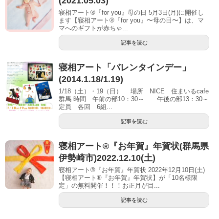
(2021.05.03)
寝相アート®『for you』母の日 5月3日(月)に開催し
ます【寝相アート®︎『for you』〜母の日〜】は、マ
マへのギフトが赤ちゃ...
記事を読む
寝相アート「バレンタインデー」
(2014.1.18/1.19)
1/18（土）・19（日） 場所 NICE 住まいるcafe
群馬 時間 午前の部10：30～ 午後の部13：30～
定員 各回 6組...
記事を読む
寝相アート®︎『お年賀』年賀状(群馬県
伊勢崎市)2022.12.10(土)
寝相アート®『お年賀』年賀状 2022年12月10日(土)
【寝相アート®︎『お年賀』年賀状】が「10名様限
定」の無料開催！！！お正月が目...
記事を読む