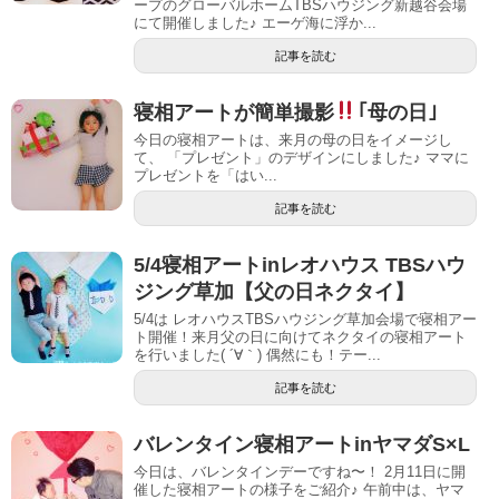
ープのグローバルホームTBSハウジング新越谷会場
にて開催しました♪ エーゲ海に浮か...
記事を読む
寝相アートが簡単撮影
｢母の日｣
今日の寝相アートは、来月の母の日をイメージし
て、 「プレゼント」のデザインにしました♪ ママに
プレゼントを「はい...
記事を読む
5/4寝相アートinレオハウス TBSハウ
ジング草加【父の日ネクタイ】
5/4は レオハウスTBSハウジング草加会場で寝相アー
ト開催！来月父の日に向けてネクタイの寝相アート
を行いました( ´∀｀) 偶然にも！テー...
記事を読む
バレンタイン寝相アートinヤマダS×L
今日は、バレンタインデーですね〜！ 2月11日に開
催した寝相アートの様子をご紹介♪ 午前中は、ヤマ