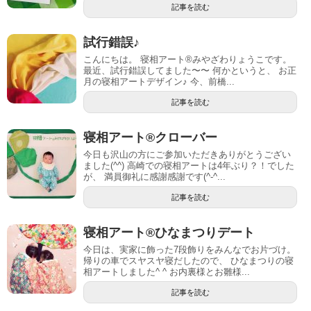
記事を読む
試行錯誤♪
こんにちは。 寝相アート®︎みやざわりょうこです。
最近、試行錯誤してました〜〜 何かというと、 お正
月の寝相アートデザイン♪ 今、前橋...
記事を読む
寝相アート®︎クローバー
今日も沢山の方にご参加いただきありがとうござい
ました(^^) 高崎での寝相アートは4年ぶり？！でした
が、 満員御礼に感謝感謝です(^-^...
記事を読む
寝相アート®︎ひなまつりデート
今日は、実家に飾った7段飾りをみんなでお片づけ。
帰りの車でスヤスヤ寝だしたので、 ひなまつりの寝
相アートしました^ ^ お内裏様とお雛様...
記事を読む