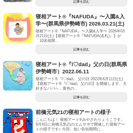
記事を読む
寝相アート®︎『NAFUDA』〜入園&入
学〜(群馬県伊勢崎市) 2026.03.21(土)
寝相アート®『NAFUDA』〜入園&入学〜 2026年03
月21日(土)【寝相アート®︎『NAFUDA(名札)』】が
「10名様限...
記事を読む
寝相アート®︎『l♡dad』父の日(群馬県
伊勢崎市）2022.06.11
寝相アート®『l♡dad』 父の日 2022年6月11日(土)
【寝相アート®︎『l♡dad』父の日】を開催します。大
好きなパパへ…黄色の...
記事を読む
前橋元気21の寝相アートの様子
こんにちは！ 寝相アート®︎みやざわりょうこです。
9月4日に前橋元気21のエムサポで開催した寝相アー
トの様子です♪ 今回、短い告知期間に...