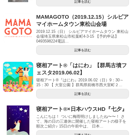
記事を読む
MAMAGOTO（2019.12.15）シルピア
マイホームタウン東松山会場
2019.12.15（日） シルピアマイホームタウン 東松山
会場埼玉県東松山市松葉町4-3-15 【予約申込】
0493598224電話...
記事を読む
寝相アート®「はにわ」【群馬古墳フ
ェスタ2019.06.02】
寝相アート®『はにわ』2019.06.02（日）9：30～
15：30 【 大室公園 】群馬県前橋市西大室町２...
記事を読む
寝相アート®︎×日本ハウスHD『七夕』
こんにちは！ ついに梅雨明けしましたね〜〜！ さ
て、海の日の三連休に開催した寝相アートの様子を
順次ご紹介♪ 15日の午前中は、 日本...
記事を読む