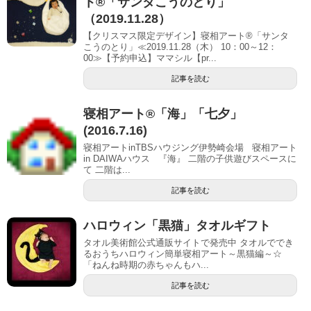
ト®「サンタこうのとり」
（2019.11.28）
【クリスマス限定デザイン】寝相アート®「サンタ
こうのとり」≪2019.11.28（木） 10：00～12：
00≫【予約申込】ママシル【pr...
記事を読む
寝相アート®「海」「七夕」
(2016.7.16)
寝相アートinTBSハウジング伊勢崎会場 寝相アート
in DAIWAハウス 『海』 二階の子供遊びスペースに
て 二階は...
記事を読む
ハロウィン「黒猫」タオルギフト
タオル美術館公式通販サイトで発売中 タオルででき
るおうちハロウィン簡単寝相アート～黒猫編～☆
「ねんね時期の赤ちゃんもハ...
記事を読む