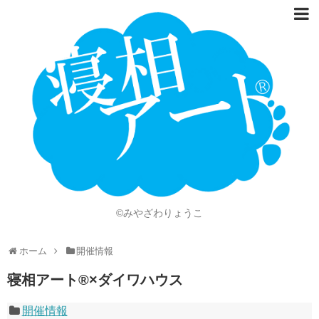
ホーム
Language
開催情報
動画
ニュース
ショッピング
©みやざわりょうこ
画像
ホーム
開催情報
お問い合わせ
寝相アート®︎×ダイワハウス
知的財産権
開催情報