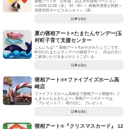
寝相アート®︎「お年賀」お正月年賀状バージョン
≪2020.12.09（水） 10：00～》前橋市清里公民館＜
清里市民サービスセンター＞（群...
記事を読む
夏の寝相アート×たまたんサンデー|玉
村町子育て支援センター
こんにちは^ ^ 寝相アート®︎みやざわりょうこです。
昨日のたまたんサンデーの寝相アート、 沢山の方に
ご参加いただきありがとうございま...
記事を読む
寝相アート®︎×ファイブイズホーム高
崎店
ファイブイズホーム高崎店で寝相アート開催中♪ ぐ
んまちゃんもきたよー♪ 寝相アートのテーマは、
「プレゼント♡」 母の日に、プレゼント...
記事を読む
寝相アート®︎『クリスマスカード』 12