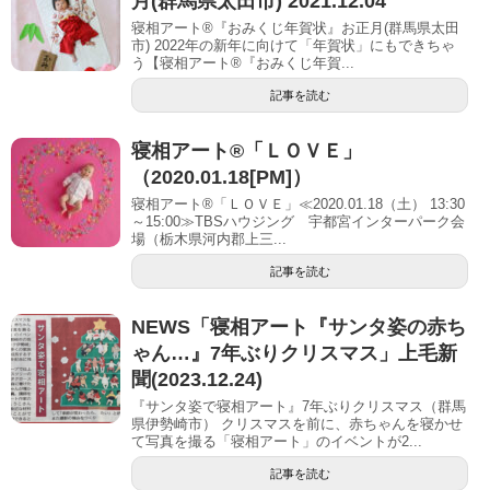
月(群馬県太田市) 2021.12.04
寝相アート®︎『おみくじ年賀状』お正月(群馬県太田
市) 2022年の新年に向けて「年賀状」にもできちゃ
う【寝相アート®︎『おみくじ年賀...
記事を読む
寝相アート®「ＬＯＶＥ」
（2020.01.18[PM]）
寝相アート®「ＬＯＶＥ」≪2020.01.18（土） 13:30
～15:00≫TBSハウジング 宇都宮インターパーク会
場（栃木県河内郡上三...
記事を読む
NEWS「寝相アート『サンタ姿の赤ち
ゃん…』7年ぶりクリスマス」上毛新
聞(2023.12.24)
『サンタ姿で寝相アート』7年ぶりクリスマス（群馬
県伊勢崎市） クリスマスを前に、赤ちゃんを寝かせ
て写真を撮る「寝相アート」のイベントが2...
記事を読む