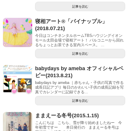
記事を読む
寝相アート®︎「パイナップル」
(2018.07.21)
今日はコンチネンタルホームTBSハウジングイオン
モール太田会場で寝相アート！ バルコニーから回れ
るちょっとお茶できる室内スペース。 ...
記事を読む
babydays by ameba オフィシャルベ
ビー(2013.8.21)
babydays by ameba ｜赤ちゃん・子供の写真で作る
成長日記アプリ 毎日のかわいい子供の成長記録を写
真でカレンダーに記録できる...
記事を読む
ままえーる冬号(2015.1.15)
こんにちは こちら、雪が降り始めましたねー 今
年初雪ですー 本日発行の ままえーる冬号は