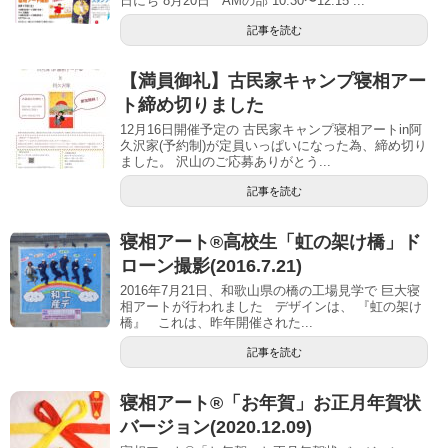
日にち 8月20日 AMの部 10:30〜12:15 ...
記事を読む
【満員御礼】古民家キャンプ寝相アー
ト締め切りました
12月16日開催予定の 古民家キャンプ寝相アートin阿
久沢家(予約制)が定員いっぱいになった為、締め切り
ました。 沢山のご応募ありがとう...
記事を読む
寝相アート®高校生「虹の架け橋」ド
ローン撮影(2016.7.21)
2016年7月21日、和歌山県の橋の工場見学で 巨大寝
相アートが行われました デザインは、 『虹の架け
橋』 これは、昨年開催された...
記事を読む
寝相アート®︎「お年賀」お正月年賀状
バージョン(2020.12.09)