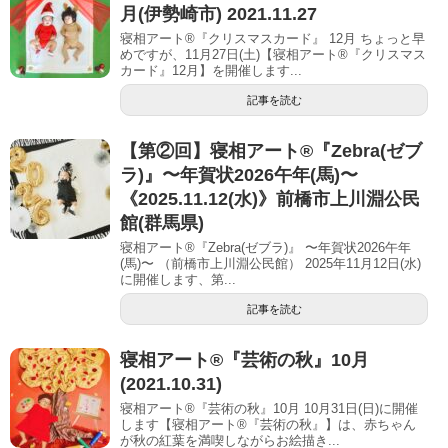
月(伊勢崎市) 2021.11.27
寝相アート®『クリスマスカード』 12月 ちょっと早
めですが、11月27日(土)【寝相アート®︎『クリスマス
カード』12月】を開催します...
記事を読む
【第②回】寝相アート®︎『Zebra(ゼブ
ラ)』〜年賀状2026午年(馬)〜
《2025.11.12(水)》前橋市上川淵公民
館(群馬県)
寝相アート®『Zebra(ゼブラ)』 〜年賀状2026午年
(馬)〜 （前橋市上川淵公民館） 2025年11月12日(水)
に開催します、第...
記事を読む
寝相アート®︎『芸術の秋』10月
(2021.10.31)
寝相アート®『芸術の秋』10月 10月31日(日)に開催
します【寝相アート®︎『芸術の秋』】は、赤ちゃん
が秋の紅葉を満喫しながらお絵描き...