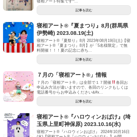
寝相アート特集です^...
記事を読む
寝相アート®︎『夏まつり』8月(群馬県
伊勢崎) 2023.08.19(土)
寝相アート®『夏祭り』8月 2023年08月19日(土)【寝
相アート®︎『夏まつり』8月】が「5名様限定」で無
料開催！！！夏の記念に赤ち...
記事を読む
７月の「寝相アート®」情報
７月の「寝相アート®」は全部で１７開催
各回お
申込み方法が違いますので、各回のリンクもしくは
電話番号からお申込みください&#x...
記事を読む
寝相アート®︎『ハロウィンおばけ』(埼
玉県上里町神保原) 2023.10.16(水)
寝相アート®『ハロウィンおばけ』 2024年10月16日
(水)【寝相アート®︎『ハロウィンおばけ』】が開