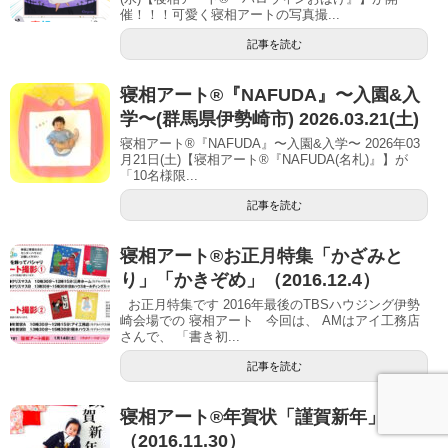
催！！！可愛く寝相アートの写真撮...
記事を読む
寝相アート®︎『NAFUDA』〜入園&入
学〜(群馬県伊勢崎市) 2026.03.21(土)
寝相アート®『NAFUDA』〜入園&入学〜 2026年03
月21日(土)【寝相アート®︎『NAFUDA(名札)』】が
「10名様限...
記事を読む
寝相アート®お正月特集「かざみと
り」「かきぞめ」（2016.12.4）
お正月特集です 2016年最後のTBSハウジング伊勢
崎会場での 寝相アート 今回は、 AMはアイ工務店
さんで、 「書き初...
記事を読む
寝相アート®年賀状「謹賀新年」
（2016.11.30）