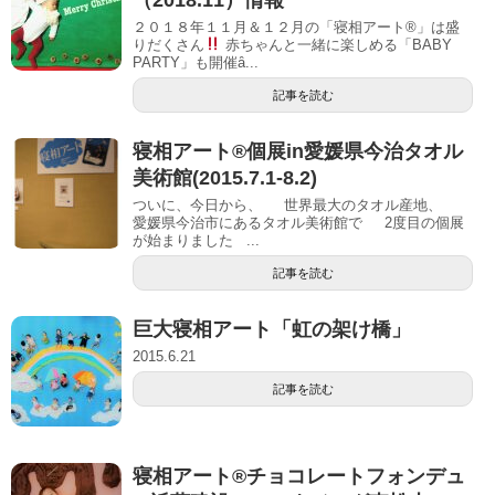
（2018.11）情報
２０１８年１１月＆１２月の「寝相アート®」は盛
りだくさん
赤ちゃんと一緒に楽しめる「BABY
PARTY」も開催ȃ...
記事を読む
寝相アート®個展in愛媛県今治タオル
美術館(2015.7.1-8.2)
ついに、今日から、 世界最大のタオル産地、
愛媛県今治市にあるタオル美術館で 2度目の個展
が始まりました ...
記事を読む
巨大寝相アート「虹の架け橋」
2015.6.21
記事を読む
寝相アート®︎チョコレートフォンデュ