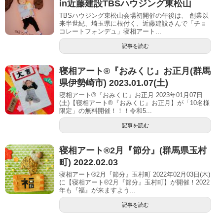
in近藤建設TBSハウジング東松山
TBSハウジング東松山会場初開催の午後は、 創業以
来半世紀、埼玉県に根付く、近藤建設さんで「チョ
コレートフォンデュ」寝相アート...
記事を読む
寝相アート®︎『おみくじ』お正月(群馬
県伊勢崎市) 2023.01.07(土)
寝相アート®『おみくじ』お正月 2023年01月07日
(土)【寝相アート®︎『おみくじ』お正月】が「10名様
限定」の無料開催！！！令和5...
記事を読む
寝相アート®︎2月『節分』(群馬県玉村
町) 2022.02.03
寝相アート®2月『節分』玉村町 2022年02月03日(木)
に【寝相アート®︎2月『節分』玉村町】が開催！2022
年も『福』が来ますよう...
記事を読む