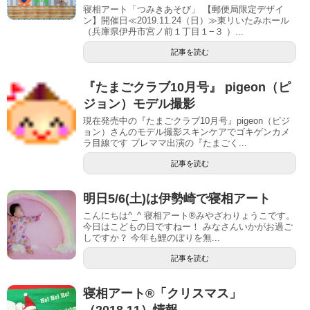
寝相アート「つみきあそび」 【郵便局限定デザイ
ン】開催日≪2019.11.24（日）≫東リいたみホール
（兵庫県伊丹市宮ノ前１丁目１−３ ）...
記事を読む
『たまごクラブ10月号』 pigeon（ピ
ジョン）モデル撮影
現在発売中の『たまごクラブ10月号』pigeon（ピジ
ョン）さんのモデル撮影スキンケアでゴキゲンカメ
ラ目線です プレママ出演の『たまごく...
記事を読む
明日5/6(土)は伊勢崎で寝相アート
こんにちは^_^ 寝相アート®︎みやざわりょうこです。
今日はこどもの日ですねー！ みなさんいかがお過ご
しですか？ 今年も鯉のぼりを無...
記事を読む
寝相アート®「クリスマス」