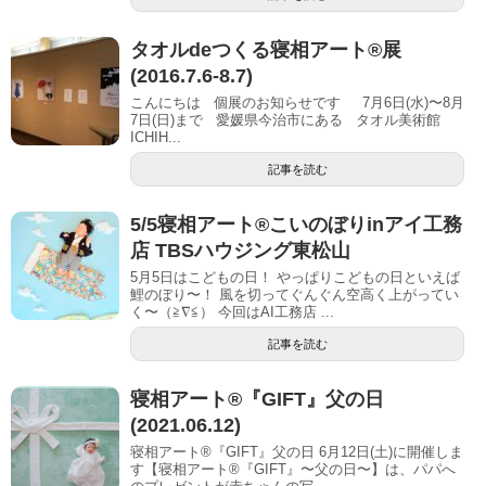
タオルdeつくる寝相アート®展
(2016.7.6-8.7)
こんにちは 個展のお知らせです 7月6日(水)〜8月
7日(日)まで 愛媛県今治市にある タオル美術館
ICHIH...
記事を読む
5/5寝相アート®︎こいのぼりinアイ 工務
店 TBSハウジング東松山
5月5日はこどもの日！ やっぱりこどもの日といえば
鯉のぼり〜！ 風を切ってぐんぐん空高く上がってい
く〜（≧∇≦） 今回はAI工務店 ...
記事を読む
寝相アート®『GIFT』父の日
(2021.06.12)
寝相アート®『GIFT』父の日 6月12日(土)に開催しま
す【寝相アート®︎『GIFT』〜父の日〜】は、パパへ