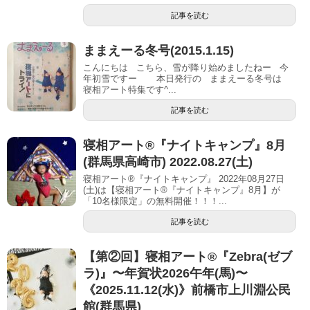
記事を読む
ままえーる冬号(2015.1.15)
こんにちは こちら、雪が降り始めましたねー 今
年初雪ですー 本日発行の ままえーる冬号は
寝相アート特集です^...
記事を読む
寝相アート®︎『ナイトキャンプ』8月
(群馬県高崎市) 2022.08.27(土)
寝相アート®『ナイトキャンプ』 2022年08月27日
(土)は【寝相アート®︎『ナイトキャンプ』8月】が
「10名様限定」の無料開催！！！...
記事を読む
【第②回】寝相アート®︎『Zebra(ゼブ
ラ)』〜年賀状2026午年(馬)〜
《2025.11.12(水)》前橋市上川淵公民
館(群馬県)