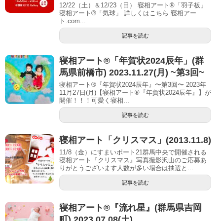
12/22（土）＆12/23（日） 寝相アート®「羽子板」
寝相アート®「気球」 詳しくはこちら 寝相アー
ト.com...
記事を読む
寝相アート®︎「年賀状2024辰年」(群
馬県前橋市) 2023.11.27(月) ~第3回~
寝相アート®『年賀状2024辰年』〜第3回〜 2023年
11月27日(月)【寝相アート®︎『年賀状2024辰年』】が
開催！！！可愛く寝相...
記事を読む
寝相アート「クリスマス」(2013.11.8)
11/8（金）にすまいポート21群馬中央で開催される
寝相アート『クリスマス』写真撮影沢山のご応募あ
りがとうございます人数が多い場合は抽選と...
記事を読む
寝相アート®︎『流れ星』(群馬県吉岡
町) 2023.07.08(土)