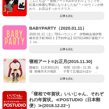
こんにちは^ ^ 寝相アート®︎みやざわりょうこです。
紅葉が綺麗な季節になりましたね^ ^ ハロウィンが終
わり、お店はすっかりクリス...
記事を読む
BABYPARTY（2020.01.11）
2020.01.11（土）TBSハウジング 伊勢崎会場伊勢
崎市宮子町3602-1【予約申込】0270214963 寝相アー
ト.co...
記事を読む
寝相アート®お正月(2015.11.30)
開催日 11月30日(月) 時間 10:00～11:30 会
場 前橋市天川地区 子育て広場ぽかぽか ...
記事を読む
「寝相で年賀状」いいじゃん、それぞ
れの年賀状。≪POSTUDIO（日本郵
便）≫(2018.12.22~)