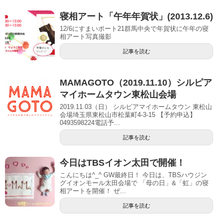
寝相アート「午年年賀状」(2013.12.6)
12/6にすまいポート21群馬中央で年賀状に午年の寝
相アート写真撮影
記事を読む
MAMAGOTO（2019.11.10）シルピア
マイホームタウン東松山会場
2019.11.03（日） シルピアマイホームタウン 東松山
会場埼玉県東松山市松葉町4-3-15 【予約申込】
0493598224電話予...
記事を読む
今日はTBSイオン太田で開催！
こんにちは^_^ GW最終日！ 今日は、TBSハウジン
グイオンモール太田会場で 「母の日」&「虹」の寝
相アートを開催！ ぜ...
記事を読む