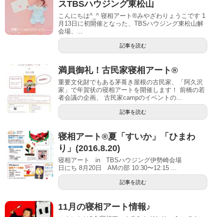
スTBSハウジング東松山
こんにちは^_^ 寝相アート®︎みやざわりょうこです 1
月13日に初開催となった、TBSハウジング東松山解
会場、...
記事を読む
満員御礼！古民家寝相アート®︎
重要文化財でもある茅葺き屋根の古民家、「阿久沢
家」で年賀状の寝相アートを開催します！ 前橋の若
者会議の企画、 古民家campのイベントの...
記事を読む
寝相アート®夏「すいか」「ひまわ
り」(2016.8.20)
寝相アート in TBSハウジング伊勢崎会場
日にち 8月20日 AMの部 10:30〜12:15 ...
記事を読む
11月の寝相アート情報♪