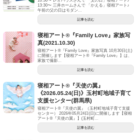
10:30〜 レオハウスさんで 「父の日」寝相アート♪
13:30〜 三井ホームさんで 「かえる」寝相アート♪
午前の父の日はモダン...
記事を読む
寝相アート®『Family Love』家族写
真(2021.10.30)
寝相アート®『Family Love』家族写真 10月30日(土)
に開催します【寝相アート®︎『Family Love』】は、
家族で撮影...
記事を読む
寝相アート®︎『天使の翼』
《2026.05.24(日)》玉村町地域子育て
支援センター(群馬県)
寝相アート®『天使の翼』（玉村町地域子育て支援
センター） 2026年05月24日(日)に開催します【寝相
アート®︎『天使の翼』】(玉村町...
記事を読む