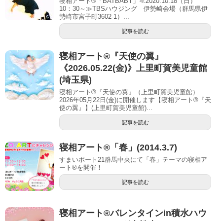
寝相アート®「BATBABY」≪2020.10.18（日）
10：30～≫TBSハウジング 伊勢崎会場（群馬県伊
勢崎市宮子町3602-1）...
記事を読む
寝相アート®︎『天使の翼』
《2026.05.22(金)》上里町賀美児童館
(埼玉県)
寝相アート®『天使の翼』（上里町賀美児童館）
2026年05月22日(金)に開催します【寝相アート®︎『天
使の翼』】(上里町賀美児童館)...
記事を読む
寝相アート®「春」(2014.3.7)
すまいポート21群馬中央にて「春」テーマの寝相ア
ート®を開催！
記事を読む
寝相アート®︎バレンタインin積水ハウ