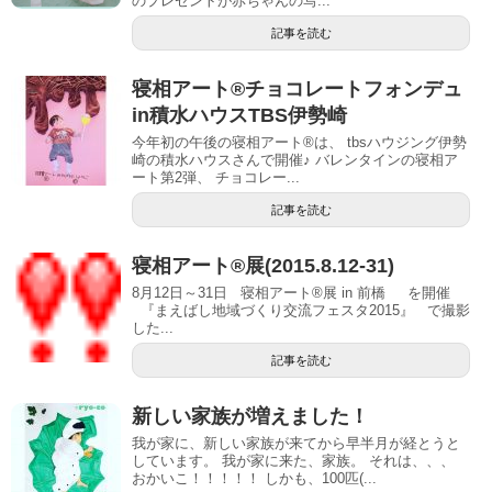
のプレゼントが赤ちゃんの写...
記事を読む
寝相アート®︎チョコレートフォンデュ
in積水ハウスTBS伊勢崎
今年初の午後の寝相アート®︎は、 tbsハウジング伊勢
崎の積水ハウスさんで開催♪ バレンタインの寝相ア
ート第2弾、 チョコレー...
記事を読む
寝相アート®展(2015.8.12-31)
8月12日～31日 寝相アート®展 in 前橋 を開催
『まえばし地域づくり交流フェスタ2015』 で撮影
した...
記事を読む
新しい家族が増えました！
我が家に、新しい家族が来てから早半月が経とうと
しています。 我が家に来た、家族。 それは、、、
おかいこ！！！！！ しかも、100匹(...