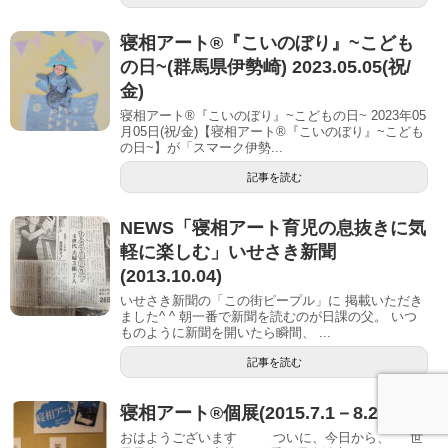
寝相アート®︎『こいのぼり』~こども
の日~(群馬県伊勢崎) 2023.05.05(祝/
金)
寝相アート®『こいのぼり』~こどもの日~ 2023年05
月05日(祝/金)【寝相アート®︎『こいのぼり』~こども
の日~】が「スマーク伊勢...
記事を読む
NEWS「寝相アート育児の息抜きに気
軽に楽しむ」いせさき新聞
(2013.10.04)
いせさき新聞の「この街ピープル」に 掲載いただき
ました^ ^ 朝一番で新聞を読むのが日課の父。 いつ
ものように新聞を開いたら瞬間、 ...
記事を読む
寝相アート®個展(2015.7.1－8.2)
おはようございます ついに、今日から、 世