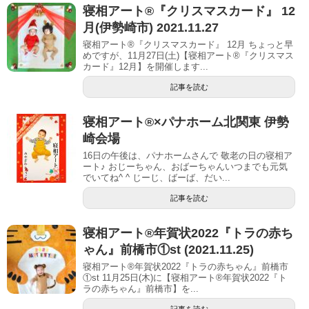
寝相アート®︎『クリスマスカード』 12
月(伊勢崎市) 2021.11.27
寝相アート®『クリスマスカード』 12月 ちょっと早
めですが、11月27日(土)【寝相アート®︎『クリスマス
カード』12月】を開催します...
記事を読む
寝相アート®︎×パナホーム北関東 伊勢
崎会場
16日の午後は、パナホームさんで 敬老の日の寝相ア
ート♪ おじーちゃん、おばーちゃんいつまでも元気
でいてね^ ^ じーじ、ばーば、だい...
記事を読む
寝相アート®︎年賀状2022『トラの赤ち
ゃん』前橋市①st (2021.11.25)
寝相アート®年賀状2022『トラの赤ちゃん』前橋市
①st 11月25日(木)に【寝相アート®︎年賀状2022『ト
ラの赤ちゃん』前橋市】を...
記事を読む