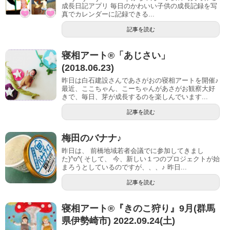
成長日記アプリ 毎日のかわいい子供の成長記録を写
真でカレンダーに記録できる...
記事を読む
寝相アート®︎「あじさい」
(2018.06.23)
昨日は白石建設さんであさがおの寝相アートを開催♪
最近、ここちゃん、こーちゃんがあさがお観察大好
きで、毎日、芽が成長するのを楽しんでいます...
記事を読む
梅田のバナナ♪
昨日は、 前橋地域若者会議でに参加してきまし
た)^o^( そして、 今、新しい１つのプロジェクトが始
まろうとしているのですが、、、♪ 昨日...
記事を読む
寝相アート®︎『きのこ狩り』9月(群馬
県伊勢崎市) 2022.09.24(土)