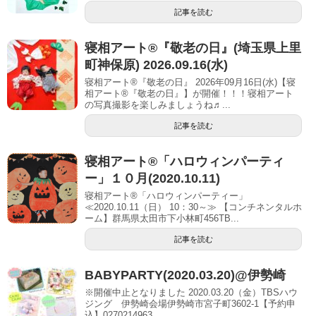
記事を読む
寝相アート®︎『敬老の日』(埼玉県上里
町神保原) 2026.09.16(水)
寝相アート®『敬老の日』 2026年09月16日(水)【寝
相アート®︎『敬老の日』】が開催！！！寝相アート
の写真撮影を楽しみましょうね♬...
記事を読む
寝相アート®「ハロウィンパーティ
ー」１０月(2020.10.11)
寝相アート®「ハロウィンパーティー」
≪2020.10.11（日） 10：30～≫ 【コンチネンタルホ
ーム】群馬県太田市下小林町456TB...
記事を読む
BABYPARTY(2020.03.20)@伊勢崎
※開催中止となりました 2020.03.20（金）TBSハウ
ジング 伊勢崎会場伊勢崎市宮子町3602-1【予約申
込】0270214963 ...