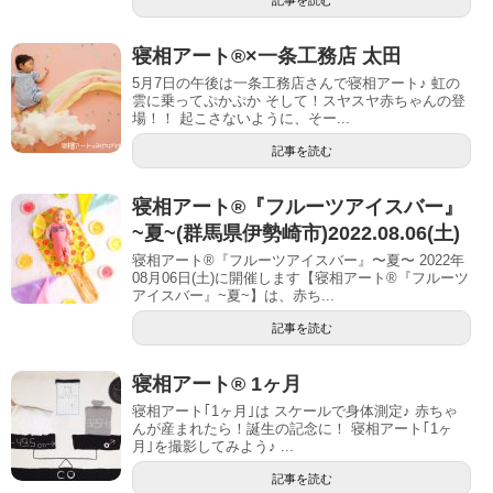
寝相アート®︎×一条工務店 太田
5月7日の午後は一条工務店さんで寝相アート♪ 虹の
雲に乗ってぷかぷか そして！スヤスヤ赤ちゃんの登
場！！ 起こさないように、そー...
記事を読む
寝相アート®︎『フルーツアイスバー』
~夏~(群馬県伊勢崎市)2022.08.06(土)
寝相アート®『フルーツアイスバー』〜夏〜 2022年
08月06日(土)に開催します【寝相アート®︎『フルーツ
アイスバー』~夏~】は、赤ち...
記事を読む
寝相アート® 1ヶ月
寝相アート｢1ヶ月｣は スケールで身体測定♪ 赤ちゃ
んが産まれたら！誕生の記念に！ 寝相アート｢1ヶ
月｣を撮影してみよう♪ ...
記事を読む