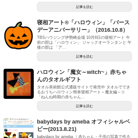
記事を読む
寝相アート®「ハロウィン」「バース
デーアニバーサリー」（2016.10.8）
TBSハウジング伊勢崎会場 10月8日の寝相アート 午
前の部は「ハロウィン」 ジャックオーランタンと 午
後の部は 「ア...
記事を読む
ハロウィン「魔女～witch~」赤ちゃ
んのタオルギフト
タオル美術館公式通販サイトで発売中 タオルででき
るおうちハロウィン簡単寝相アート～魔女編～☆
「ねんね時期の赤ちゃん...
記事を読む
babydays by ameba オフィシャルベ
ビー(2013.8.21)
babydays by ameba ｜赤ちゃん・子供の写真で作る