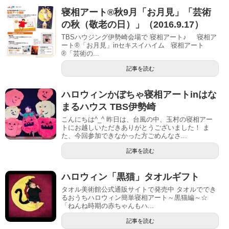
寝相アート®秋9月「お月見」「芸術
の秋（敬老の日）」（2016.9.17）
TBSハウジング伊勢崎会場で 寝相アート♪ 寝相ア
ート®︎「お月見」inセキスイハイム 寝相アート
®︎「芸術の...
記事を読む
ハロウィンかぼちゃ寝相アートinはな
まるハウス TBS伊勢崎
こんにちは^_^ 昨日は、台風の中、玉村の寝相アー
トにお越しいただきありがとうございました！ ま
た、今回参加できなかった方ごめんなさ...
記事を読む
ハロウィン「黒猫」タオルギフト
タオル美術館公式通販サイトで発売中 タオルででき
るおうちハロウィン簡単寝相アート～黒猫編～☆
「ねんね時期の赤ちゃんもハ...
記事を読む