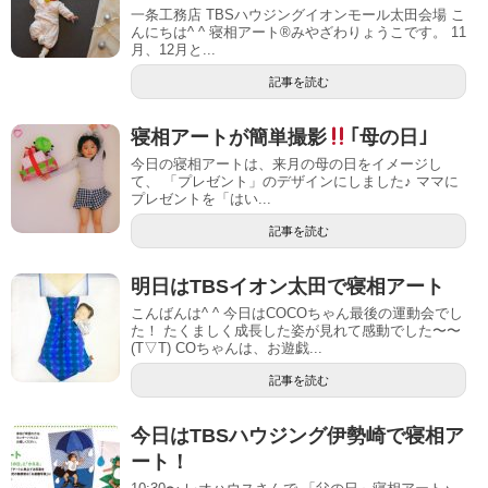
一条工務店 TBSハウジングイオンモール太田会場 こ
んにちは^ ^ 寝相アート®︎みやざわりょうこです。 11
月、12月と...
記事を読む
寝相アートが簡単撮影
｢母の日｣
今日の寝相アートは、来月の母の日をイメージし
て、 「プレゼント」のデザインにしました♪ ママに
プレゼントを「はい...
記事を読む
明日はTBSイオン太田で寝相アート
こんばんは^ ^ 今日はCOCOちゃん最後の運動会でし
た！ たくましく成長した姿が見れて感動でした〜〜
(T▽T) COちゃんは、お遊戯...
記事を読む
今日はTBSハウジング伊勢崎で寝相ア
ート！