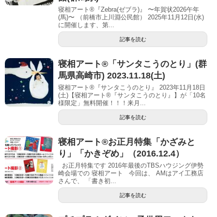
寝相アート®『Zebra(ゼブラ)』 〜年賀状2026午年
(馬)〜 （前橋市上川淵公民館） 2025年11月12日(水)
に開催します、第...
記事を読む
寝相アート®「サンタこうのとり」(群
馬県高崎市) 2023.11.18(土)
寝相アート®『サンタこうのとり』 2023年11月18日
(土)【寝相アート®︎『サンタこうのとり』】が「10名
様限定」無料開催！！！来月...
記事を読む
寝相アート®お正月特集「かざみと
り」「かきぞめ」（2016.12.4）
お正月特集です 2016年最後のTBSハウジング伊勢
崎会場での 寝相アート 今回は、 AMはアイ工務店
さんで、 「書き初...
記事を読む