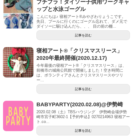
プチプラ！ダイソー子供用ワークキャ
ップと水泳ゴーグル
こんにちは♪ 寝相アート®︎みやざわりょうこです。
先日、プールに行くのにゴーグル忘れて、ダメ元で
ダイソーに駆け込んだら、、、 目の前の棚...
記事を読む
寝相アート®︎「クリスマスリース」
2020年最終開催(2020.12.17)
今年最後の寝相アート®︎「クリスマスリース」は、
前橋市の城南公民館で開催しました！空き時間に
は、ボランティアさんとクリスマスリースやツリ
ー...
記事を読む
BABYPARTY(2020.02.08)@伊勢崎
2020.02.08（土）TBSハウジング 伊勢崎会場伊勢
崎市宮子町3602-1【予約申込】0270214963 寝相アー
ト.co...
記事を読む