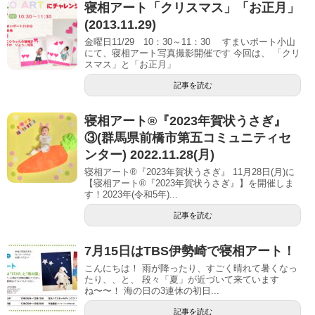
寝相アート「クリスマス」「お正月」
(2013.11.29)
金曜日11/29 10：30～11：30 すまいポート小山
にて、寝相アート写真撮影開催です 今回は、 「クリ
スマス」と「お正月」
記事を読む
寝相アート®︎『2023年賀状うさぎ』
③(群馬県前橋市第五コミュニティセ
ンター) 2022.11.28(月)
寝相アート®『2023年賀状うさぎ』 11月28日(月)に
【寝相アート®︎『2023年賀状うさぎ』】を開催しま
す！2023年(令和5年)...
記事を読む
7月15日はTBS伊勢崎で寝相アート！
こんにちは！ 雨が降ったり、すごく晴れて暑くなっ
たり、、と、 段々「夏」が近づいて来ています
ね〜〜！ 海の日の3連休の初日...
記事を読む