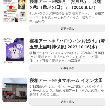
寝相アート®秋9月「お月見」「芸術
の秋（敬老の日）」（2016.9.17）
TBSハウジング伊勢崎会場で 寝相アート♪ 寝相ア
ート®︎「お月見」inセキスイハイム 寝相アート
®︎「芸術の...
記事を読む
寝相アート®︎『ハロウィンおばけ』(埼
玉県上里町神保原) 2023.10.16(水)
寝相アート®『ハロウィンおばけ』 2024年10月16日
(水)【寝相アート®︎『ハロウィンおばけ』】が開
催！！！可愛く寝相アートの写真撮...
記事を読む
寝相アート®︎×タマホーム イオン太田
9月23日の午後は、 タマホームTBSハウジングイオ
ンモール太田で、 秋の寝相アート「きのこの森」を
開催！ きのこに乗...
記事を読む