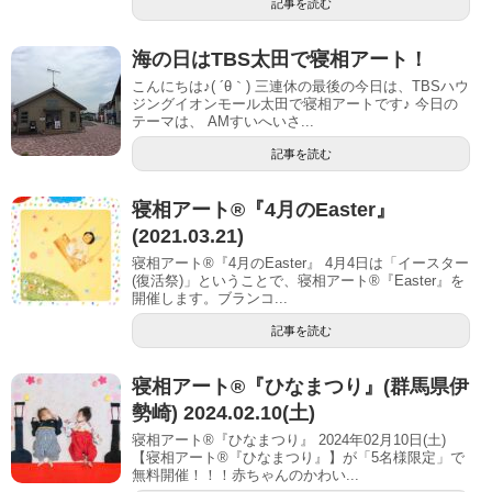
記事を読む
海の日はTBS太田で寝相アート！
こんにちは♪( ´θ｀) 三連休の最後の今日は、TBSハウ
ジングイオンモール太田で寝相アートです♪ 今日の
テーマは、 AMすいへいさ...
記事を読む
寝相アート®『4月のEaster』
(2021.03.21)
寝相アート®『4月のEaster』 4月4日は「イースター
(復活祭)」ということで、寝相アート®︎『Easter』を
開催します。ブランコ...
記事を読む
寝相アート®︎『ひなまつり』(群馬県伊
勢崎) 2024.02.10(土)
寝相アート®『ひなまつり』 2024年02月10日(土)
【寝相アート®︎『ひなまつり』】が「5名様限定」で
無料開催！！！赤ちゃんのかわい...