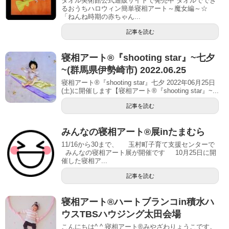
タオル美術館公式通販サイトで発売中 タオルででき
るおうちハロウィン簡単寝相アート～魔女編～☆
「ねんね時期の赤ちゃん...
記事を読む
寝相アート®︎『shooting star』~七夕
~(群馬県伊勢崎市) 2022.06.25
寝相アート®『shooting star』七夕 2022年06月25日
(土)に開催します【寝相アート®︎『shooting star』~...
記事を読む
みんなの寝相アート®展inたまむら
11/16から30まで、 玉村町子育て支援センターで
みんなの寝相アート展が開催です 10月25日に開
催した寝相ア...
記事を読む
寝相アート®︎ハートブランコin積水ハ
ウスTBSハウジング太田会場
こんにちは^ ^ 寝相アート®︎みやざわりょうこです。