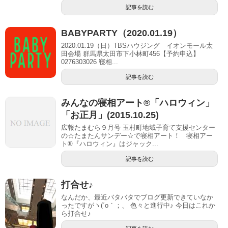
記事を読む
BABYPARTY（2020.01.19）
2020.01.19（日）TBSハウジング イオンモール太
田会場 群馬県太田市下小林町456【予約申込】
0276303026 寝相...
記事を読む
みんなの寝相アート®「ハロウィン」
「お正月」(2015.10.25)
広報たまむら９月号 玉村町地域子育て支援センター
の☆たまたんサンデー☆で寝相アート！ 寝相アー
ト®『ハロウィン』はジャック...
記事を読む
打合せ♪
なんだか、最近バタバタでブログ更新できていなか
ったですがヽ(´o｀；、 色々と進行中♪ 今日はこれか
ら打合せ♪