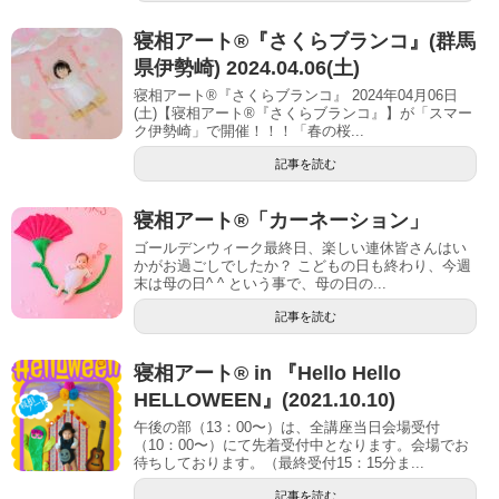
寝相アート®『さくらブランコ』(群馬
県伊勢崎) 2024.04.06(土)
寝相アート®『さくらブランコ』 2024年04月06日
(土)【寝相アート®︎『さくらブランコ』】が「スマー
ク伊勢崎」で開催！！！「春の桜...
記事を読む
寝相アート®「カーネーション」
ゴールデンウィーク最終日、楽しい連休皆さんはい
かがお過ごしでしたか？ こどもの日も終わり、今週
末は母の日^ ^ という事で、母の日の...
記事を読む
寝相アート®︎ in 『Hello Hello
HELLOWEEN』(2021.10.10)
午後の部（13：00〜）は、全講座当日会場受付
（10：00〜）にて先着受付中となります。会場でお
待ちしております。（最終受付15：15分ま...
記事を読む