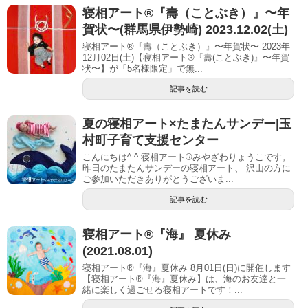
寝相アート®︎『壽（ことぶき）』〜年
賀状〜(群馬県伊勢崎) 2023.12.02(土)
寝相アート®『壽（ことぶき）』〜年賀状〜 2023年
12月02日(土)【寝相アート®︎『壽(ことぶき)』〜年賀
状〜】が「5名様限定」で無...
記事を読む
夏の寝相アート×たまたんサンデー|玉
村町子育て支援センター
こんにちは^ ^ 寝相アート®︎みやざわりょうこです。
昨日のたまたんサンデーの寝相アート、 沢山の方に
ご参加いただきありがとうございま...
記事を読む
寝相アート®︎『海』 夏休み
(2021.08.01)
寝相アート®『海』夏休み 8月01日(日)に開催します
【寝相アート®︎『海』夏休み】は、海のお友達と一
緒に楽しく過ごせる寝相アートです！...