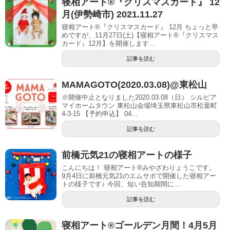
寝相アート®︎『クリスマスカード』 12
月(伊勢崎市) 2021.11.27
寝相アート®『クリスマスカード』 12月 ちょっと早
めですが、11月27日(土)【寝相アート®︎『クリスマス
カード』12月】を開催します...
記事を読む
MAMAGOTO(2020.03.08)@東松山
※開催中止となりました2020.03.08（日） シルピア
マイホームタウン 東松山会場埼玉県東松山市松葉町
4-3-15 【予約申込】 04...
記事を読む
前橋元気21の寝相アートの様子
こんにちは！ 寝相アート®︎みやざわりょうこです。
9月4日に前橋元気21のエムサポで開催した寝相アー
トの様子です♪ 今回、短い告知期間に...
記事を読む
寝相アート®ゴールデン月間！4月5月