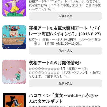
寝相アート®︎『COオニ』 明日は2月3日、節分の日。
我が家では毎日イヤイヤ小鬼が大暴れ！ まさに小鬼
=COオニです笑 こ...
記事を読む
寝相アート®＆巨大寝相アート「パイ
レーツ海賊(バイキング)」(2016.8.27)
8/27(土) 寝相アートinSUMMER!! スマーク伊勢崎
個人 【時間】AM11:00〜13:00...
記事を読む
寝相アート®６月開催情報♪
☆☆☆☆☆☆☆☆☆☆ 6月「寝相アート®︎」
☆☆☆☆☆☆☆☆☆☆ 【TBSハウジング】 ※先着と
なります。年齢制限なし 6/...
記事を読む
ハロウィン「魔女～witch~」赤ちゃ
んのタオルギフト