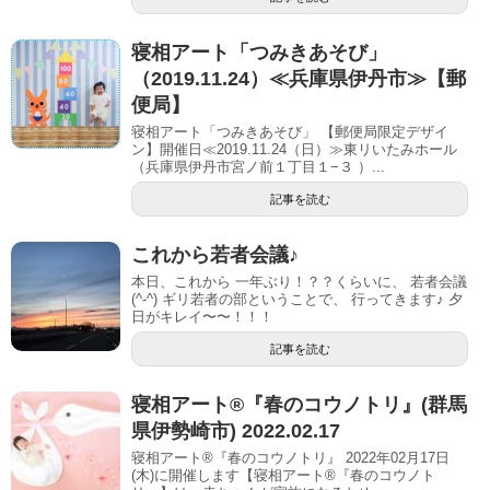
寝相アート「つみきあそび」
（2019.11.24）≪兵庫県伊丹市≫【郵
便局】
寝相アート「つみきあそび」 【郵便局限定デザイ
ン】開催日≪2019.11.24（日）≫東リいたみホール
（兵庫県伊丹市宮ノ前１丁目１−３ ）...
記事を読む
これから若者会議♪
本日、これから 一年ぶり！？？くらいに、 若者会議
(^-^) ギリ若者の部ということで、 行ってきます♪ 夕
日がキレイ〜〜！！！
記事を読む
寝相アート®︎『春のコウノトリ』(群馬
県伊勢崎市) 2022.02.17
寝相アート®『春のコウノトリ』 2022年02月17日
(木)に開催します【寝相アート®︎『春のコウノト