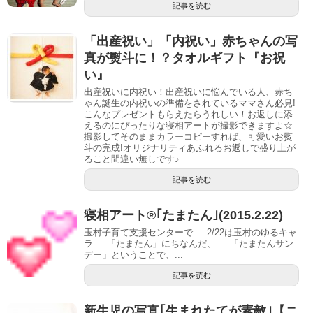
記事を読む
「出産祝い」「内祝い」赤ちゃんの写
真が熨斗に！？タオルギフト『お祝
い』
出産祝いに内祝い！出産祝いに悩んでいる人、赤ち
ゃん誕生の内祝いの準備をされているママさん必見!
こんなプレゼントもらえたらうれしい！お返しに添
えるのにぴったりな寝相アートが撮影できますよ☆
撮影してそのままカラーコピーすれば、可愛いお熨
斗の完成!オリジナリティあふれるお返しで盛り上が
ること間違い無しです♪
記事を読む
寝相アート®｢たまたん｣(2015.2.22)
玉村子育て支援センターで 2/22は玉村のゆるキャ
ラ 「たまたん」にちなんだ、 「たまたんサン
デー」ということで、...
記事を読む
新生児の写真｢生まれたてが素敵｣【ニ