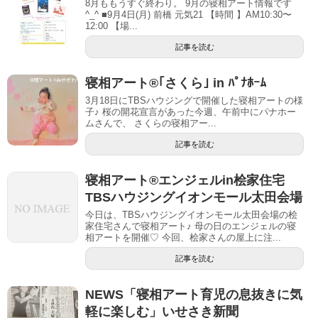
8月ももうすぐ終わり。 9月の寝相アート情報です
^_^ ■9月4日(月) 前橋 元気21 【時間 】AM10:30〜
12:00 【場...
記事を読む
寝相アート®｢さくら｣ in ﾊﾟﾅﾎｰﾑ
3月18日にTBSハウジングで開催した寝相アートの様
子♪ 桜の開花宣言があった今週、午前中にパナホー
ムさんで、 さくらの寝相アー...
記事を読む
寝相アート®︎エンジェルin桧家住宅
TBSハウジングイオンモール太田会場
今日は、TBSハウジングイオンモール太田会場の桧
家住宅さんで寝相アート♪ 母の日のエンジェルの寝
相アートを開催♡ 今回、桧家さんの屋上に注...
記事を読む
NEWS「寝相アート育児の息抜きに気
軽に楽しむ」いせさき新聞