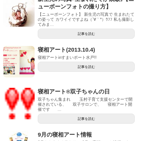
ューボーンフォトの撮り方】
【ニューボーンフォト】 新生児の写真で 生まれたて
の姿って カワイイですよね（´∀｀*）ｳﾌﾌ 私も撮影し
てみま...
記事を読む
寝相アート(2013.10.4)
寝相アートinすまいポート水戸!!
記事を読む
寝相アート®双子ちゃんの日
双子ちゃん集まれ 玉村子育て支援センターで開
催されている、 双子サロンで、 寝相アート開
催です ...
記事を読む
9月の寝相アート情報