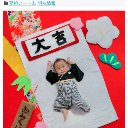
寝相アート®
,
開催情報