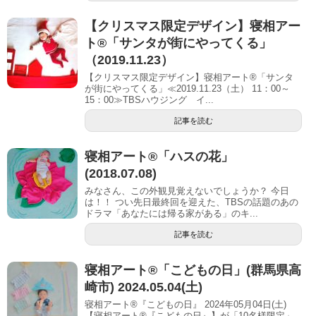
【クリスマス限定デザイン】寝相アー
ト®「サンタが街にやってくる」
（2019.11.23）
【クリスマス限定デザイン】寝相アート®「サンタ
が街にやってくる」≪2019.11.23（土） 11：00～
15：00≫TBSハウジング イ...
記事を読む
寝相アート®︎「ハスの花」
(2018.07.08)
みなさん、この外観見覚えないでしょうか？ 今日
は！！ つい先日最終回を迎えた、TBSの話題のあの
ドラマ「あなたには帰る家がある」のキ...
記事を読む
寝相アート®「こどもの日」(群馬県高
崎市) 2024.05.04(土)
寝相アート®『こどもの日』 2024年05月04日(土)
【寝相アート®︎『こどもの日』】が「10名様限定」