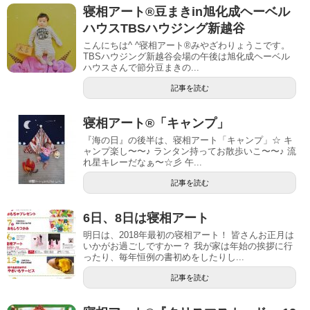
寝相アート®︎豆まきin旭化成ヘーベル
ハウスTBSハウジング新越谷
こんにちは^ ^寝相アート®︎みやざわりょうこです。
TBSハウジング新越谷会場の午後は旭化成ヘーベル
ハウスさんで節分豆まきの...
記事を読む
寝相アート®︎「キャンプ」
『海の日』の後半は、寝相アート「キャンプ」☆ キ
ャンプ楽し〜〜♪ ランタン持ってお散歩いこ〜〜♪ 流
れ星キレーだなぁ〜☆彡 午...
記事を読む
6日、8日は寝相アート
明日は、2018年最初の寝相アート！ 皆さんお正月は
いかがお過ごしですかー？ 我が家は年始の挨拶に行
ったり、毎年恒例の書初めをしたりし...
記事を読む