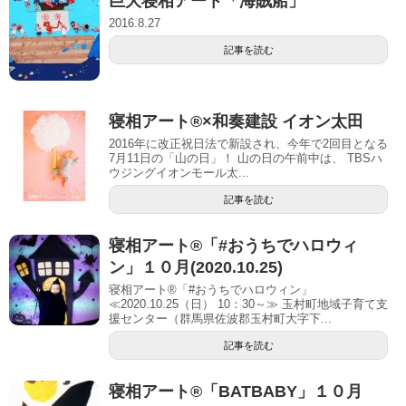
巨大寝相アート「海賊船」
2016.8.27
記事を読む
寝相アート®︎×和奏建設 イオン太田
2016年に改正祝日法で新設され、今年で2回目となる
7月11日の「山の日」！ 山の日の午前中は、 TBSハ
ウジングイオンモール太...
記事を読む
寝相アート®「#おうちでハロウィ
ン」１０月(2020.10.25)
寝相アート®「#おうちでハロウィン」
≪2020.10.25（日） 10：30～≫ 玉村町地域子育て支
援センター（群馬県佐波郡玉村町大字下...
記事を読む
寝相アート®「BATBABY」１０月