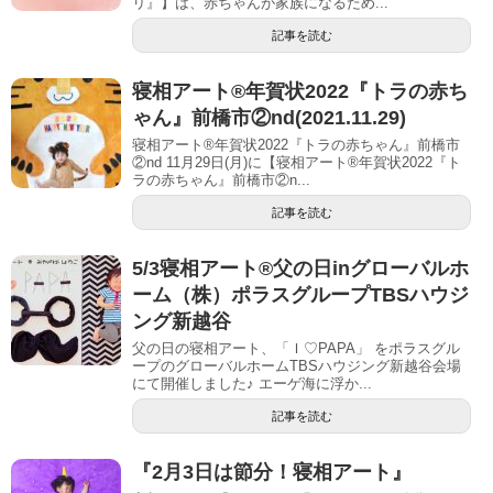
リ』】は、赤ちゃんが家族になるため...
記事を読む
寝相アート®︎年賀状2022『トラの赤ち
ゃん』前橋市②nd(2021.11.29)
寝相アート®年賀状2022『トラの赤ちゃん』前橋市
②nd 11月29日(月)に【寝相アート®︎年賀状2022『ト
ラの赤ちゃん』前橋市②n...
記事を読む
5/3寝相アート®︎父の日inグローバルホ
ーム（株）ポラスグループTBSハウジ
ング新越谷
父の日の寝相アート、「Ｉ♡PAPA」 をポラスグル
ープのグローバルホームTBSハウジング新越谷会場
にて開催しました♪ エーゲ海に浮か...
記事を読む
『2月3日は節分！寝相アート』