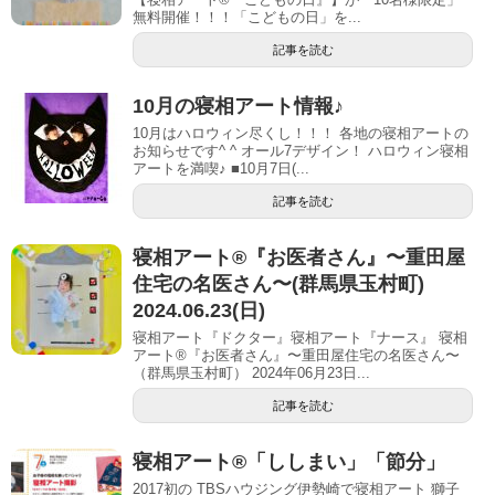
無料開催！！！「こどもの日」を...
記事を読む
10月の寝相アート情報♪
10月はハロウィン尽くし！！！ 各地の寝相アートの
お知らせです^ ^ オール7デザイン！ ハロウィン寝相
アートを満喫♪ ■10月7日(...
記事を読む
寝相アート®︎『お医者さん』〜重田屋
住宅の名医さん〜(群馬県玉村町)
2024.06.23(日)
寝相アート『ドクター』寝相アート『ナース』 寝相
アート®『お医者さん』〜重田屋住宅の名医さん〜
（群馬県玉村町） 2024年06月23日...
記事を読む
寝相アート®「ししまい」「節分」
2017初の TBSハウジング伊勢崎で寝相アート 獅子