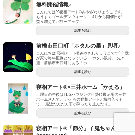
無料開催情報♪
こんにちは^^寝相アート®みやざわりょうこです。
もうすぐゴールデンウィーク！ 4月から開催日が
益々増えてパワーアップ！ ...
記事を読む
前橋市田口町「ホタルの里」見頃♪
こんにちは 寝相アート®︎みやざわりょうこです^ ^ 我
が家で毎年恒例となっている、 ホタル観賞。 先々
週、前橋市田口町にある「ホ...
記事を読む
寝相アート®︎×三井ホーム「かえる」
土曜日の午後はTBSハウジング伊勢崎展示場の三井
ホームさんで、 かえるの寝相アート♪ 梅雨入りもし
て、 最近だんだん雨が降ったり止んだり...
記事を読む
寝相アート®「節分」子鬼ちゃん