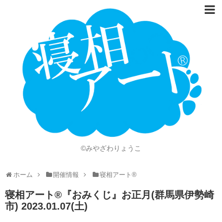
ホーム
Language
開催情報
動画
ニュース
ショッピング
©みやざわりょうこ
画像
ホーム
開催情報
寝相アート®
お問い合わせ
寝相アート®︎『おみくじ』お正月(群馬県伊勢崎
知的財産権
市) 2023.01.07(土)