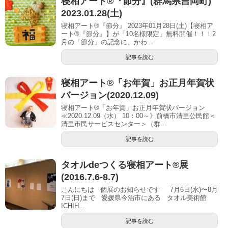
寝相アート®︎『節分』(群馬県吉岡町)
2023.01.28(土)
寝相アート®『節分』 2023年01月28日(土)【寝相ア
ート®︎『節分』】が「10名様限定」無料開催！！！2
月の「節分」の記念に、かわ...
記事を読む
寝相アート®︎「お年賀」お正月年賀状
バージョン(2020.12.09)
寝相アート®︎「お年賀」お正月年賀状バージョン
≪2020.12.09（水） 10：00～》前橋市清里公民館＜
清里市民サービスセンター＞（群...
記事を読む
タオルdeつくる寝相アート®展
(2016.7.6-8.7)
こんにちは 個展のお知らせです 7月6日(水)〜8月
7日(日)まで 愛媛県今治市にある タオル美術館
ICHIH...
記事を読む