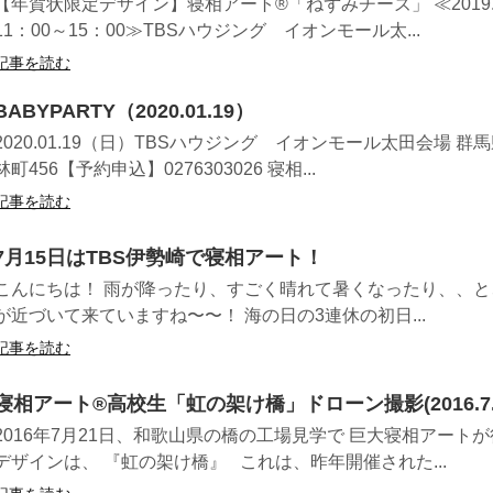
【年賀状限定デザイン】寝相アート®「ねずみチーズ」 ≪2019.1
11：00～15：00≫TBSハウジング イオンモール太...
記事を読む
BABYPARTY（2020.01.19）
2020.01.19（日）TBSハウジング イオンモール太田会場 
林町456【予約申込】0276303026 寝相...
記事を読む
7月15日はTBS伊勢崎で寝相アート！
こんにちは！ 雨が降ったり、すごく晴れて暑くなったり、、と
が近づいて来ていますね〜〜！ 海の日の3連休の初日...
記事を読む
寝相アート®高校生「虹の架け橋」ドローン撮影(2016.7.2
2016年7月21日、和歌山県の橋の工場見学で 巨大寝相アート
デザインは、 『虹の架け橋』 これは、昨年開催された...