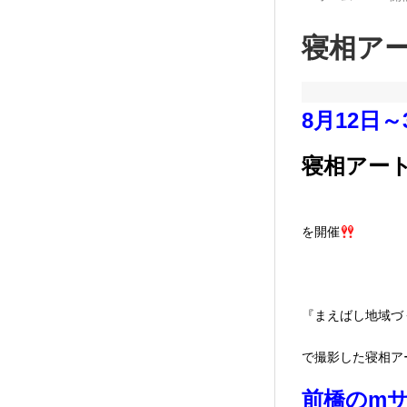
寝相アート®
8月12日～
寝相アート®
を開催
『まえばし地域づく
で撮影した寝相ア
前橋のm