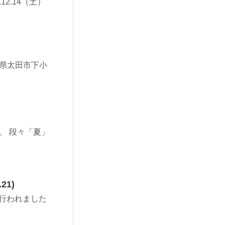
2.14（土）
群馬県太田市下小
、 段々「夏」
1)
が行われました