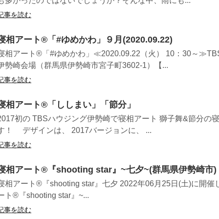
も多かったのではないでしょうか？そんな中、雨にも...
記事を読む
寝相アート®「#ゆめかわ」９月(2020.09.22)
寝相アート®「#ゆめかわ」≪2020.09.22（火） 10：30～≫
伊勢崎会場（群馬県伊勢崎市宮子町3602-1）【...
記事を読む
寝相アート®「ししまい」「節分」
2017初の TBSハウジング伊勢崎で寝相アート 獅子舞&節分の
す！ デザインは、 2017バージョンに、 ...
記事を読む
寝相アート®︎『shooting star』~七夕~(群馬県伊勢崎市) 20
寝相アート®『shooting star』七夕 2022年06月25日(土)に
ート®︎『shooting star』~...
記事を読む