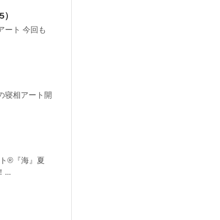
5）
アート 今回も
なの寝相アート開
ト®︎『海』夏
..