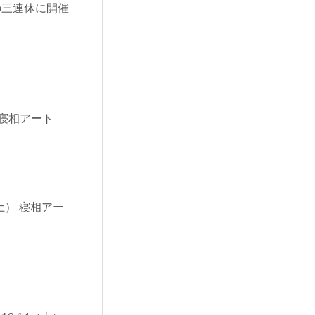
の三連休に開催
【寝相アート
9（土） 寝相アー