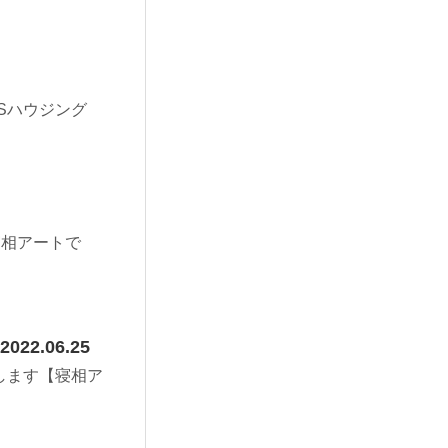
TBSハウジング
寝相アートで
22.06.25
開催します【寝相ア