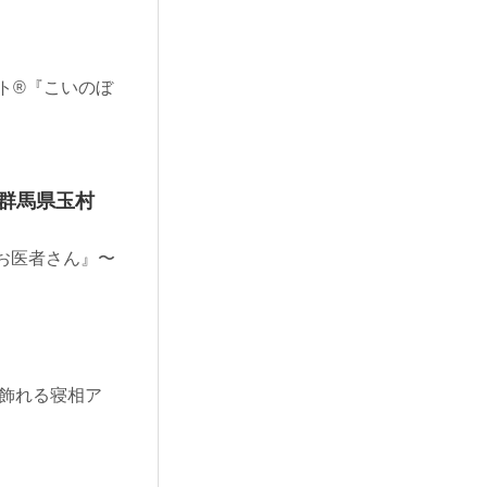
ト®︎『こいのぼ
(群馬県玉村
お医者さん』〜
可愛く飾れる寝相ア