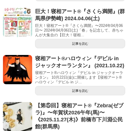
巨大！寝相アート®︎『さくら満開』(群
馬県伊勢崎) 2024.04.06(土)
巨大！寝相アート®『さくら満開』〜2024年04月06
日〜 2024年04月06日(土)「春」を記念して、赤ちゃ
んが大集合の【巨大！寝相...
記事を読む
寝相アート®︎ハロウィン『デビル in
ジャックオーランタン』 (2021.10.22)
寝相アート®ハロウィン『デビル in ジャックオーラ
ンタン』 10月22日(金)に開催します【寝相アート®︎
ハロウィン『デビル in ジ...
記事を読む
【第⑤回】寝相アート®︎『Zebra(ゼブ
ラ)』〜年賀状2026午年(馬)〜
《2025.11.27(木)》前橋市下川淵公民
館(群馬県)