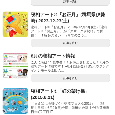
記事を読む
寝相アート®︎『お正月』(群馬県伊勢
崎) 2023.12.23(土)
寝相アート®『お正月』 2023年12月23日(土)【寝相
アート®︎『お正月』】が「スマーク伊勢崎」で開
催！！！縁起の良い「うちでのこづ...
記事を読む
8月の寝相アート情報
こんにちは^ ^ 夏本番！！お待たせしました！ 8月の
寝相アート情報です！ ■8月11日(金) TBSハウジング
イオンモール太田 A...
記事を読む
寝相アート®「虹の架け橋」
(2015.6.21)
『まえばし地域づくり交流フェスタ2015』 【詳
細】日程：6月21(日)会場：前橋総合福祉会館(前橋市
日吉町2丁目17-...