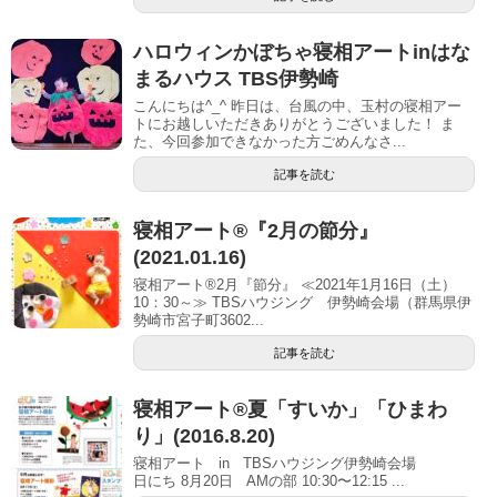
ハロウィンかぼちゃ寝相アートinはな
まるハウス TBS伊勢崎
こんにちは^_^ 昨日は、台風の中、玉村の寝相アー
トにお越しいただきありがとうございました！ ま
た、今回参加できなかった方ごめんなさ...
記事を読む
寝相アート®『2月の節分』
(2021.01.16)
寝相アート®2月『節分』 ≪2021年1月16日（土）
10：30～≫ TBSハウジング 伊勢崎会場（群馬県伊
勢崎市宮子町3602...
記事を読む
寝相アート®夏「すいか」「ひまわ
り」(2016.8.20)
寝相アート in TBSハウジング伊勢崎会場
日にち 8月20日 AMの部 10:30〜12:15 ...