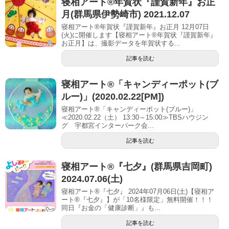
寝相アート®︎年賀状『謹賀新年』お正
月(群馬県伊勢崎市) 2021.12.07
寝相アート®年賀状『謹賀新年』お正月 12月07日
(火)に開催します【寝相アート®︎年賀状『謹賀新年』
お正月】は、撮影データを年賀状する...
記事を読む
寝相アート®「キャンディーポット(ブ
ルー)」(2020.02.22[PM])
寝相アート®「キャンディーポット(ブルー)」
≪2020.02.22（土） 13:30～15:00≫TBSハウジン
グ 宇都宮インターパーク会...
記事を読む
寝相アート®︎『七夕』(群馬県吉岡町)
2024.07.06(土)
寝相アート®『七夕』 2024年07月06日(土)【寝相ア
ート®︎『七夕』】が「10名様限定」無料開催！！！
同日『お金の「健康診断」』も...
記事を読む