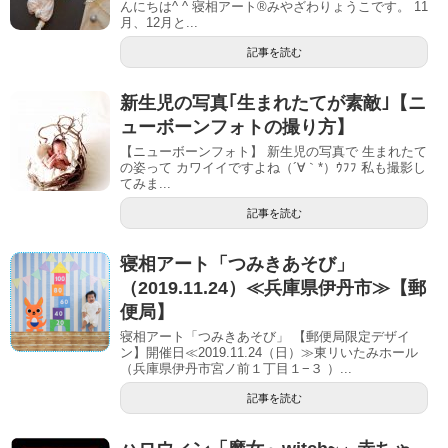
んにちは^ ^ 寝相アート®︎みやざわりょうこです。 11
月、12月と...
記事を読む
新生児の写真｢生まれたてが素敵｣【ニ
ューボーンフォトの撮り方】
【ニューボーンフォト】 新生児の写真で 生まれたて
の姿って カワイイですよね（´∀｀*）ｳﾌﾌ 私も撮影し
てみま...
記事を読む
寝相アート「つみきあそび」
（2019.11.24）≪兵庫県伊丹市≫【郵
便局】
寝相アート「つみきあそび」 【郵便局限定デザイ
ン】開催日≪2019.11.24（日）≫東リいたみホール
（兵庫県伊丹市宮ノ前１丁目１−３ ）...
記事を読む