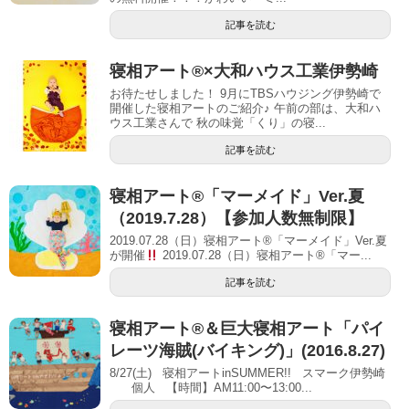
記事を読む
寝相アート®︎×大和ハウス工業伊勢崎
お待たせしました！ 9月にTBSハウジング伊勢崎で
開催した寝相アートのご紹介♪ 午前の部は、大和ハ
ウス工業さんで 秋の味覚「くり」の寝...
記事を読む
寝相アート®「マーメイド」Ver.夏
（2019.7.28）【参加人数無制限】
2019.07.28（日）寝相アート®「マーメイド」Ver.夏
が開催
2019.07.28（日）寝相アート®「マー...
記事を読む
寝相アート®＆巨大寝相アート「パイ
レーツ海賊(バイキング)」(2016.8.27)
8/27(土) 寝相アートinSUMMER!! スマーク伊勢崎
個人 【時間】AM11:00〜13:00...