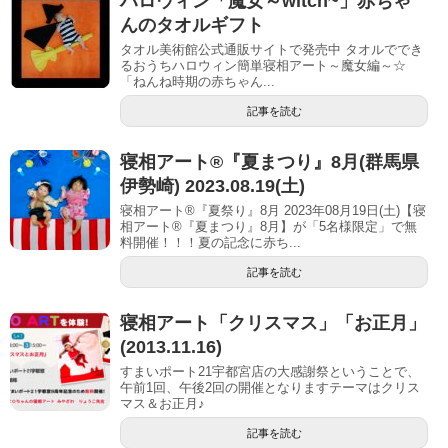
ハロウィン「魔女～witch~」赤ちゃ
んのタオルギフト
タオル美術館公式通販サイトで発売中 タオルででき
るおうちハロウィン簡単寝相アート～魔女編～☆
「ねんね時期の赤ちゃん...
記事を読む
寝相アート®︎『夏まつり』8月(群馬県
伊勢崎) 2023.08.19(土)
寝相アート®『夏祭り』8月 2023年08月19日(土)【寝
相アート®︎『夏まつり』8月】が「5名様限定」で無
料開催！！！夏の記念に赤ち...
記事を読む
寝相アート「クリスマス」「お正月」
(2013.11.16)
すまいポート21宇都宮店の大感謝祭ということで、
午前1回、午後2回の開催となりますテーマはクリス
マス＆お正月♪
記事を読む