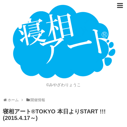
ホーム
Language
開催情報
動画
ニュース
ショッピング
©みやざわりょうこ
画像
ホーム
開催情報
お問い合わせ
寝相アート®TOKYO 本日よりSTART !!!
知的財産権
(2015.4.17～)