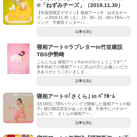
®「ねずみチーズ」（2019.11.30）
【年賀状限定デザイン】寝相アート®「ねずみチー
ズ」≪2019.11.30（土） 13：30～15：00≫TBSハウ
ジング 宇都宮インターパ...
記事を読む
寝相アート®︎ラブレターin竹並建設
TBS伊勢崎
こんにちは 寝相アート®︎みやざわりょうこです^_^
新年初めての寝相アートに沢山の方にお越しいただ
きありがとうございましま...
記事を読む
寝相アート®｢さくら｣ in ﾊﾟﾅﾎｰﾑ
3月18日にTBSハウジングで開催した寝相アートの様
子♪ 桜の開花宣言があった今週、午前中にパナホー
ムさんで、 さくらの寝相アー...
記事を読む