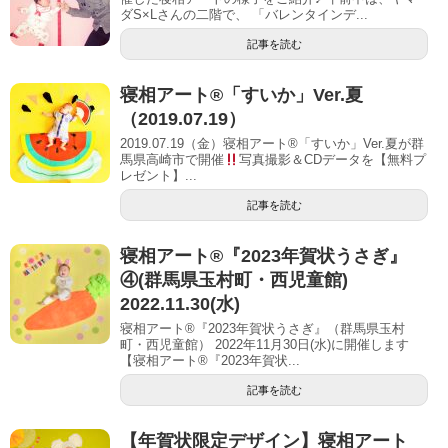
ダS×Lさんの二階で、 「バレンタインデ...
記事を読む
寝相アート®「すいか」Ver.夏
（2019.07.19）
2019.07.19（金）寝相アート®「すいか」Ver.夏が群
馬県高崎市で開催
写真撮影＆CDデータを【無料プ
レゼント】...
記事を読む
寝相アート®︎『2023年賀状うさぎ』
④(群馬県玉村町・西児童館)
2022.11.30(水)
寝相アート®『2023年賀状うさぎ』（群馬県玉村
町・西児童館） 2022年11月30日(水)に開催します
【寝相アート®︎『2023年賀状...
記事を読む
【年賀状限定デザイン】寝相アート