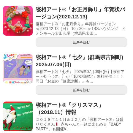
寝相アート®「お正月飾り」年賀状バ
ージョン(2020.12.13)
寝相アート®「お正月飾り」年賀状バージョン
≪2020.12.13（日） 10：30～≫TBSハウジング イ
オンモール太田会場（群馬県太田...
記事を読む
寝相アート®︎『七夕』(群馬県吉岡町)
2025.07.06(日)
寝相アート®『七夕』 2025年07月06日(日)【寝相ア
ート®︎『七夕』】が「10名様限定」無料開催！！！
同日『お金の「健康診断」』も...
記事を読む
寝相アート®「クリスマス」
（2018.11）情報
２０１８年１１月＆１２月の「寝相アート®」は盛
りだくさん
赤ちゃんと一緒に楽しめる「BABY
PARTY」も開催ȃ...