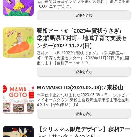
我が家では毎日イヤイヤ小鬼が大暴れ！ まさに小鬼
=COオニです笑 こ...
記事を読む
寝相アート®︎『2023年賀状うさぎ』
②(群馬県玉村町・地域子育て支援セ
ンター)2022.11.27(日)
寝相アート®『2023年賀状うさぎ』（群馬県玉村
町・子育て支援センター） 2022年11月27日(日)に開
催します【寝相アート®︎『20...
記事を読む
MAMAGOTO(2020.03.08)@東松山
※開催中止となりました2020.03.08（日） シルピア
マイホームタウン 東松山会場埼玉県東松山市松葉町
4-3-15 【予約申込】 04...
記事を読む
【クリスマス限定デザイン】寝相アー
ト®「サンタこうのとり」