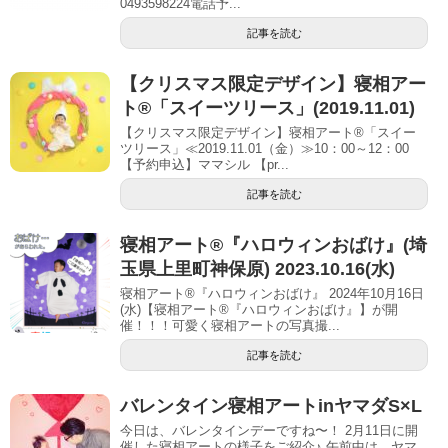
0493598224電話予...
記事を読む
【クリスマス限定デザイン】寝相アー
ト®「スイーツリース」(2019.11.01)
【クリスマス限定デザイン】寝相アート®「スイー
ツリース」≪2019.11.01（金）≫10：00～12：00
【予約申込】ママシル 【pr...
記事を読む
寝相アート®︎『ハロウィンおばけ』(埼
玉県上里町神保原) 2023.10.16(水)
寝相アート®『ハロウィンおばけ』 2024年10月16日
(水)【寝相アート®︎『ハロウィンおばけ』】が開
催！！！可愛く寝相アートの写真撮...
記事を読む
バレンタイン寝相アートinヤマダS×L
今日は、バレンタインデーですね〜！ 2月11日に開
催した寝相アートの様子をご紹介♪ 午前中は、ヤマ