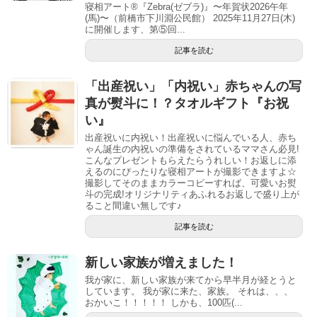
寝相アート®『Zebra(ゼブラ)』〜年賀状2026午年
(馬)〜（前橋市下川淵公民館） 2025年11月27日(木)
に開催します、第⑤回...
記事を読む
「出産祝い」「内祝い」赤ちゃんの写
真が熨斗に！？タオルギフト『お祝
い』
出産祝いに内祝い！出産祝いに悩んでいる人、赤ち
ゃん誕生の内祝いの準備をされているママさん必見!
こんなプレゼントもらえたらうれしい！お返しに添
えるのにぴったりな寝相アートが撮影できますよ☆
撮影してそのままカラーコピーすれば、可愛いお熨
斗の完成!オリジナリティあふれるお返しで盛り上が
ること間違い無しです♪
記事を読む
新しい家族が増えました！
我が家に、新しい家族が来てから早半月が経とうと
しています。 我が家に来た、家族。 それは、、、
おかいこ！！！！！ しかも、100匹(...