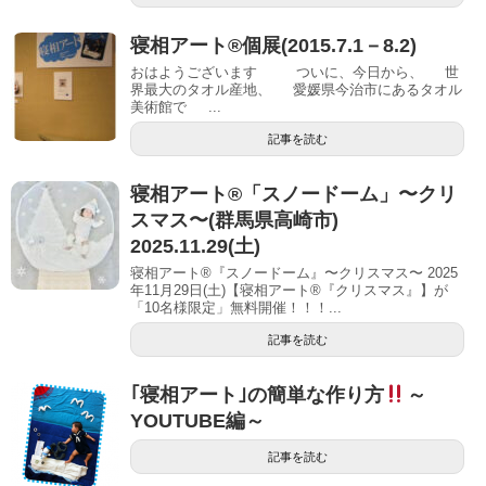
寝相アート®個展(2015.7.1－8.2)
おはようございます ついに、今日から、 世
界最大のタオル産地、 愛媛県今治市にあるタオル
美術館で ...
記事を読む
寝相アート®「スノードーム」〜クリ
スマス〜(群馬県高崎市)
2025.11.29(土)
寝相アート®『スノードーム』〜クリスマス〜 2025
年11月29日(土)【寝相アート®︎『クリスマス』】が
「10名様限定」無料開催！！！...
記事を読む
｢寝相アート｣の簡単な作り方
～
YOUTUBE編～
記事を読む