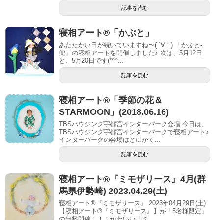
記事を読む
寝相アート®︎「かぶと」
あたたかい日が続いていますね〜( ´∀｀) 「かぶと-
兜」の寝相アートを開催しました♪ 次は、5月12日
と、5月20日です(*^^...
記事を読む
寝相アート®︎「季節の花＆
STARMOON」(2018.06.16)
TBSハウジング宇都宮インターパーク会場 今日は、
TBSハウジング宇都宮インターパークで寝相アート♪
インターパークの会場はとにかく...
記事を読む
寝相アート®︎『ミモザリース』4月(群
馬県伊勢崎) 2023.04.29(土)
寝相アート®『ミモザリース』 2023年04月29日(土)
【寝相アート®︎『ミモザリース』】が「5名様限定」
の無料開催！！！かわいい「ミ...