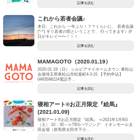
記事を読む
これから若者会議♪
本日、これから 一年ぶり！？？くらいに、 若者会議
(^-^) ギリ若者の部ということで、 行ってきます♪ 夕
日がキレイ〜〜！！！
記事を読む
MAMAGOTO（2020.01.19）
2020.01.19（日） シルピアマイホームタウン 東松山
会場埼玉県東松山市松葉町4-3-15 【予約申込】
0493598224電話予...
記事を読む
寝相アート®お正月限定『絵馬』
(2021.01.09)
寝相アート®お正月限定『絵馬』 ≪2021年1月9日
（土） 10：30～≫TBSハウジング イオンモール太
田会場（群馬県太田市下小...
記事を読む