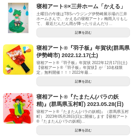
寝相アート®︎×三井ホーム「かえる」
土曜日の午後はTBSハウジング伊勢崎展示場の三井
ホームさんで、 かえるの寝相アート♪ 梅雨入りもし
て、 最近だんだん雨が降ったり止んだり...
記事を読む
寝相アート®︎『羽子板』年賀状(群馬県
伊勢崎市) 2022.12.17(土)
寝相アート®『羽子板』年賀状 2022年12月17日(土)
【寝相アート®︎『羽子板』年賀状】が「10名様限
定」無料開催！！！2022年最...
記事を読む
寝相アート®︎『たまたん(バラの妖
精)』(群馬県玉村町) 2023.05.28(日)
寝相アート®『たまたん(バラの妖精)』（群馬県玉村
町） 2023年05月28日(日)に開催します【寝相アート
®︎『たまたん(バラの妖精)...
記事を読む