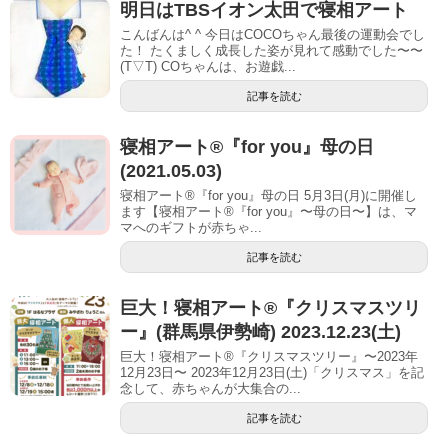
明日はTBSイオン太田で寝相アート
こんばんは^ ^ 今日はCOCOちゃん最後の運動会でし
た！ たくましく成長した姿が見れて感動でした〜〜
(T▽T) COちゃんは、お遊戯...
記事を読む
寝相アート®『for you』母の日
(2021.05.03)
寝相アート®『for you』母の日 5月3日(月)に開催し
ます【寝相アート®︎『for you』〜母の日〜】は、マ
マへのギフトが赤ちゃ...
記事を読む
巨大！寝相アート®︎『クリスマスツリ
ー』(群馬県伊勢崎) 2023.12.23(土)
巨大！寝相アート®『クリスマスツリー』〜2023年
12月23日〜 2023年12月23日(土)「クリスマス」を記
念して、赤ちゃんが大集合の...
記事を読む