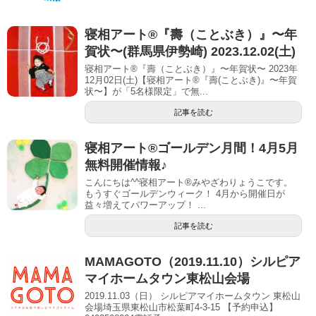
寝相アート®︎『壽（ことぶき）』〜年
賀状〜(群馬県伊勢崎) 2023.12.02(土)
寝相アート®『壽（ことぶき）』〜年賀状〜 2023年
12月02日(土)【寝相アート®︎『壽(ことぶき)』〜年賀
状〜】が「5名様限定」で無...
記事を読む
寝相アート®ゴールデン月間！4月5月
無料開催情報♪
こんにちは^^寝相アート®みやざわりょうこです。
もうすぐゴールデンウィーク！ 4月から開催日が
益々増えてパワーアップ！ ...
記事を読む
MAMAGOTO（2019.11.10）シルピア
マイホームタウン東松山会場
2019.11.03（日） シルピアマイホームタウン 東松山
会場埼玉県東松山市松葉町4-3-15 【予約申込】