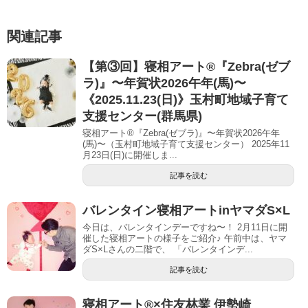
関連記事
【第③回】寝相アート®︎『Zebra(ゼブ
ラ)』〜年賀状2026午年(馬)〜
《2025.11.23(日)》玉村町地域子育て
支援センター(群馬県)
寝相アート®『Zebra(ゼブラ)』〜年賀状2026午年
(馬)〜（玉村町地域子育て支援センター） 2025年11
月23日(日)に開催しま...
記事を読む
バレンタイン寝相アートinヤマダS×L
今日は、バレンタインデーですね〜！ 2月11日に開
催した寝相アートの様子をご紹介♪ 午前中は、ヤマ
ダS×Lさんの二階で、 「バレンタインデ...
記事を読む
寝相アート®︎×住友林業 伊勢崎