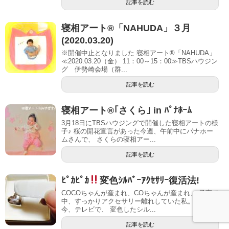
記事を読む
寝相アート®「NAHUDA」３月
(2020.03.20)
※開催中止となりました 寝相アート®「NAHUDA」
≪2020.03.20（金） 11：00～15：00≫TBSハウジン
グ 伊勢崎会場（群...
記事を読む
寝相アート®｢さくら｣ in ﾊﾟﾅﾎｰﾑ
3月18日にTBSハウジングで開催した寝相アートの様
子♪ 桜の開花宣言があった今週、午前中にパナホー
ムさんで、 さくらの寝相アー...
記事を読む
ﾋﾟｶﾋﾟｶ
変色ｼﾙﾊﾞｰｱｸｾｻﾘｰ復活法!
COCOちゃんが産まれ、COちゃんが産まれ、 子育て
中、すっかりアクセサリー離れしていた私。。。
今、テレビで、 変色したシル...
記事を読む