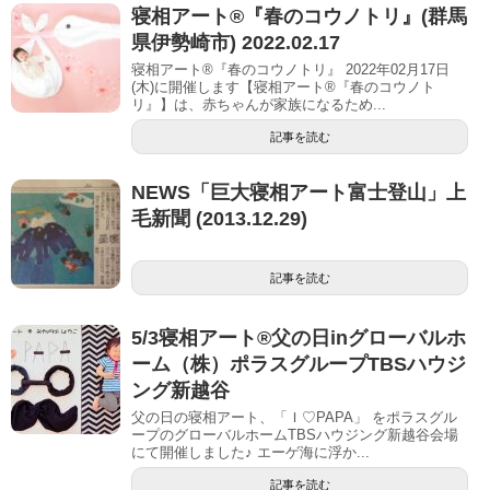
寝相アート®︎『春のコウノトリ』(群馬
県伊勢崎市) 2022.02.17
寝相アート®『春のコウノトリ』 2022年02月17日
(木)に開催します【寝相アート®︎『春のコウノト
リ』】は、赤ちゃんが家族になるため...
記事を読む
NEWS「巨大寝相アート富士登山」上
毛新聞 (2013.12.29)
記事を読む
5/3寝相アート®︎父の日inグローバルホ
ーム（株）ポラスグループTBSハウジ
ング新越谷
父の日の寝相アート、「Ｉ♡PAPA」 をポラスグル
ープのグローバルホームTBSハウジング新越谷会場
にて開催しました♪ エーゲ海に浮か...
記事を読む