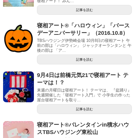
寝相アート！ みん...
記事を読む
寝相アート®「ハロウィン」「バース
デーアニバーサリー」（2016.10.8）
TBSハウジング伊勢崎会場 10月8日の寝相アート 午
前の部は「ハロウィン」 ジャックオーランタンと 午
後の部は 「ア...
記事を読む
9月4日は前橋元気21で寝相アート テ
ーマは！？
​​ 来週の月曜日は寝相アート！ テーマは、 『盆踊り』
先週開催した「寝相アート入門」で 小学生の作った
屋台寝相アートを取り...
記事を読む
寝相アート®︎バレンタインin積水ハウ
スTBSハウジング東松山