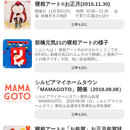
寝相アート®お正月(2015.11.30)
開催日 11月30日(月) 時間 10:00～11:30 会
場 前橋市天川地区 子育て広場ぽかぽか ...
記事を読む
前橋元気21の寝相アートの様子
こんにちは！ 寝相アート®︎みやざわりょうこです。
9月4日に前橋元気21のエムサポで開催した寝相アー
トの様子です♪ 今回、短い告知期間に...
記事を読む
シルピアマイホームタウン
「MAMAGOTO」開催（2019.09.08）
シルピアマイホームタウン東松山会場
「MAMAGOTO」 2019.09.08（日）シルピアマイホ
ームタウン 東松山会場埼玉県東松山市松葉町...
記事を読む
寝相アート®︎「お年賀」お正月年賀状