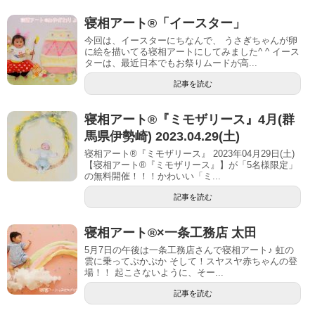
寝相アート®「イースター」
今回は、イースターにちなんで、 うさぎちゃんが卵
に絵を描いてる寝相アートにしてみました^ ^ イース
ターは、最近日本でもお祭りムードが高...
記事を読む
寝相アート®︎『ミモザリース』4月(群
馬県伊勢崎) 2023.04.29(土)
寝相アート®『ミモザリース』 2023年04月29日(土)
【寝相アート®︎『ミモザリース』】が「5名様限定」
の無料開催！！！かわいい「ミ...
記事を読む
寝相アート®︎×一条工務店 太田
5月7日の午後は一条工務店さんで寝相アート♪ 虹の
雲に乗ってぷかぷか そして！スヤスヤ赤ちゃんの登
場！！ 起こさないように、そー...
記事を読む