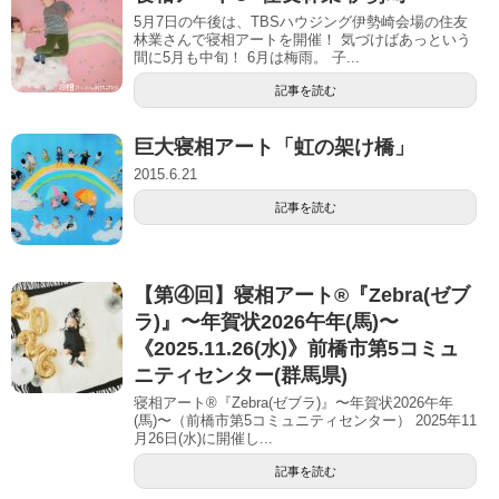
5月7日の午後は、TBSハウジング伊勢崎会場の住友
林業さんで寝相アートを開催！ 気づけばあっという
間に5月も中旬！ 6月は梅雨。 子...
記事を読む
巨大寝相アート「虹の架け橋」
2015.6.21
記事を読む
【第④回】寝相アート®︎『Zebra(ゼブ
ラ)』〜年賀状2026午年(馬)〜
《2025.11.26(水)》前橋市第5コミュ
ニティセンター(群馬県)
寝相アート®『Zebra(ゼブラ)』〜年賀状2026午年
(馬)〜（前橋市第5コミュニティセンター） 2025年11
月26日(水)に開催し...
記事を読む