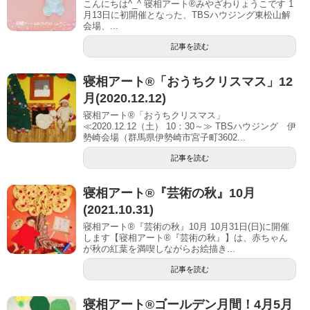
こんにちは^_^ 寝相アート®︎みやざわりょうこです 1
月13日に初開催となった、TBSハウジング東松山解
会場、...
記事を読む
寝相アート®「おうちクリスマス」12
月(2020.12.12)
寝相アート®「おうちクリスマス」
≪2020.12.12（土） 10：30～≫ TBSハウジング 伊
勢崎会場（群馬県伊勢崎市宮子町3602...
記事を読む
寝相アート®︎『芸術の秋』10月
(2021.10.31)
寝相アート®『芸術の秋』10月 10月31日(日)に開催
します【寝相アート®︎『芸術の秋』】は、赤ちゃん
が秋の紅葉を満喫しながらお絵描き...
記事を読む
寝相アート®ゴールデン月間！4月5月