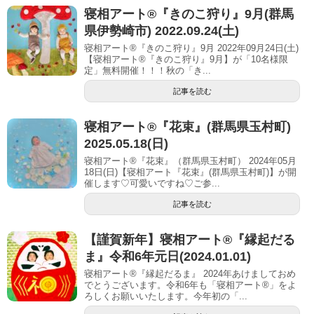
寝相アート®︎『きのこ狩り』9月(群馬
県伊勢崎市) 2022.09.24(土)
寝相アート®『きのこ狩り』9月 2022年09月24日(土)
【寝相アート®︎『きのこ狩り』9月】が「10名様限
定」無料開催！！！秋の「き...
記事を読む
寝相アート®︎『花束』(群馬県玉村町)
2025.05.18(日)
寝相アート®『花束』（群馬県玉村町） 2024年05月
18日(日)【寝相アート『花束』(群馬県玉村町)】が開
催します♡可愛いですね♡ご参...
記事を読む
【謹賀新年】寝相アート®︎『縁起だる
ま』令和6年元日(2024.01.01)
寝相アート®『縁起だるま』 2024年あけましておめ
でとうございます。令和6年も「寝相アート®︎」をよ
ろしくお願いいたします。今年初の「...