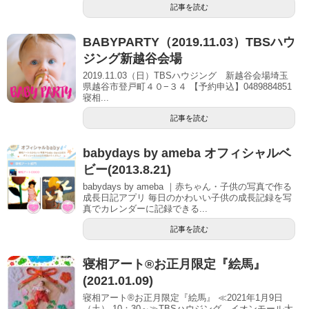
記事を読む
BABYPARTY（2019.11.03）TBSハウ
ジング新越谷会場
2019.11.03（日）TBSハウジング 新越谷会場埼玉
県越谷市登戸町４０−３４ 【予約申込】0489884851
寝相...
記事を読む
babydays by ameba オフィシャルベ
ビー(2013.8.21)
babydays by ameba ｜赤ちゃん・子供の写真で作る
成長日記アプリ 毎日のかわいい子供の成長記録を写
真でカレンダーに記録できる...
記事を読む
寝相アート®お正月限定『絵馬』
(2021.01.09)
寝相アート®お正月限定『絵馬』 ≪2021年1月9日
（土） 10：30～≫TBSハウジング イオンモール太