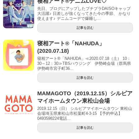
寝相アート®︎デニムLOVE♡
先日、ブログにアップしたプチプラDAISOキャップ
大活躍♪ 日差しが強くなってきた今の季節、 かなり
使えます♪ デニムコーデで爆睡し...
記事を読む
寝相アート®「NAHUDA」
(2020.07.18)
寝相アート®「NAHUDA」≪2020.07.18（土） 10：
30～12：30≫TBSハウジング 伊勢崎会場（群馬県
伊勢崎市宮子町36...
記事を読む
MAMAGOTO（2019.12.15）シルピア
マイホームタウン東松山会場
2019.12.15（日） シルピアマイホームタウン 東松山
会場埼玉県東松山市松葉町4-3-15 【予約申込】
0493598224電話...
記事を読む