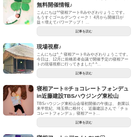
無料開催情報♪
こんにちは^^寝相アート®みやざわりょうこです。
もうすぐゴールデンウィーク！ 4月から開催日が
益々増えてパワーアップ！ ...
記事を読む
現場視察♪
こんにちは^_^ 寝相アート®︎みやざわりょうこです。
今日は、12月に前橋若者会議で開催予定の寝相アー
トの現場視察に行ってきました^ ^...
記事を読む
寝相アート®︎チョコレートフォンデュ
in近藤建設TBSハウジング東松山
TBSハウジング東松山会場初開催の午後は、 創業以
来半世紀、埼玉県に根付く、近藤建設さんで「チョ
コレートフォンデュ」寝相アート...
記事を読む