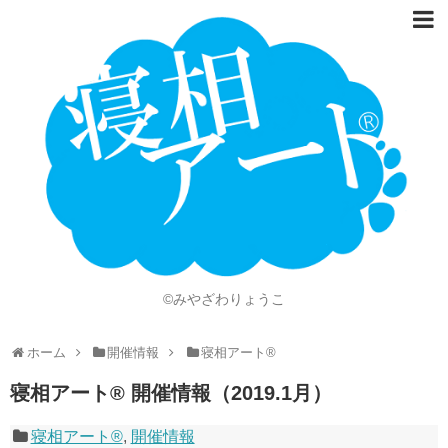
ホーム
Language
開催情報
動画
ニュース
ショッピング
©みやざわりょうこ
画像
ホーム
開催情報
寝相アート®
お問い合わせ
寝相アート® 開催情報（2019.1月）
知的財産権
寝相アート®
,
開催情報