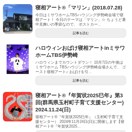
寝相アート®︎「マリン」(2018.07.28)
今日はミサワホームTBSハウジング伊勢崎会場で寝
相アート！ 今日のテーマは「マリン」☆ ちょうど暑
中見舞いの季節なので、 ポストカー...
記事を読む
ハロウィンおばけ寝相アートinミサワ
ホームTBS伊勢崎
ハロウィンまでカウントダウン！ 10月7日の午後は
ミサワホーム TBSハウジング伊勢崎会場さんで、 ゴ
ースト寝相アート♪ おばけを引...
記事を読む
寝相アート®︎『年賀状2025巳年』第3
回(群馬県玉村町子育て支援センター)
2024.11.24(日)
寝相アート®『年賀状2025巳年』（玉村町子育て支
援センター） 2024年11月24日(日)に開催します【寝
相アート®︎『年賀状2025...