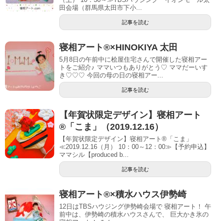
田会場（群馬県太田市下小...
記事を読む
寝相アート®︎×HINOKIYA 太田
5月8日の午前中に桧屋住宅さんで開催した寝相アー
トをご紹介♪ ママいつもありがとう♡ ママだーいす
き♡♡♡ 今回の母の日の寝相アー...
記事を読む
【年賀状限定デザイン】寝相アート
®「こま」（2019.12.16）
【年賀状限定デザイン】寝相アート®「こま」
≪2019.12.16（月） 10：00～12：00≫【予約申込】
ママシル【produced b...
記事を読む
寝相アート®︎×積水ハウス伊勢崎
12日はTBSハウジング伊勢崎会場で 寝相アート！ 午
前中は、伊勢崎の積水ハウスさんで、 巨大かき氷の