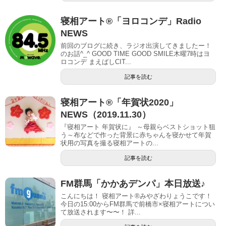
寝相アート®︎「ヨロコンデ」Radio
NEWS
前回のブログに続き、ラジオ出演してきましたー！
のお話^_^ GOOD TIME GOOD SMILE木曜7時はヨ
ロコンデ まえばしCIT...
記事を読む
寝相アート®︎「年賀状2020」
NEWS（2019.11.30）
『寝相アート 年賀状に』 ～母親らベストショット狙
う～布などで作った背景に赤ちゃんを寝かせて年賀
状用の写真を撮る寝相アートの...
記事を読む
FM群馬「かかあデンパ」本日放送♪
こんにちは！ 寝相アート®︎みやざわりょうこです！
今日の15:00からFM群馬で前橋市×寝相アートについ
て放送されます〜〜！ 詳...