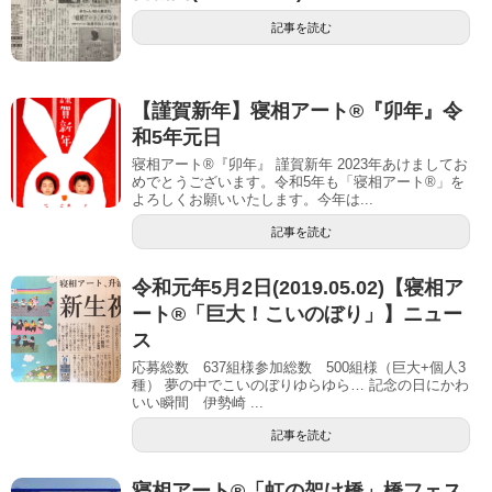
記事を読む
【謹賀新年】寝相アート®︎『卯年』令
和5年元日
寝相アート®『卯年』 謹賀新年 2023年あけましてお
めでとうございます。令和5年も「寝相アート®︎」を
よろしくお願いいたします。今年は...
記事を読む
令和元年5月2日(2019.05.02)【寝相ア
ート®「巨大！こいのぼり」】ニュー
ス
応募総数 637組様参加総数 500組様（巨大+個人3
種） 夢の中でこいのぼりゆらゆら… 記念の日にかわ
いい瞬間 伊勢崎 ...
記事を読む
寝相アート®「虹の架け橋」橋フェス