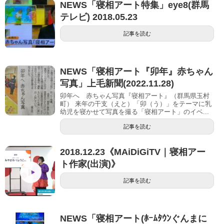
NEWS「寝相アート特集」eye8(群馬
テレビ) 2018.05.23
記事を読む
NEWS「寝相アート『卯年』赤ちゃん
写真」上毛新聞(2022.11.28)
卯年へ 赤ちゃん写真『寝相アート』（群馬県玉村
町） 来年の干支（えと）「卯（う）」をテーマに乳
幼児を寝かせて写真を撮る「寝相アート」のイベ...
記事を読む
2018.12.23《MAiDiGiTV｜寝相アー
ト作家(出演)》
記事を読む
NEWS「寝相アート(ﾎｰﾑﾀｳﾝぐんまに