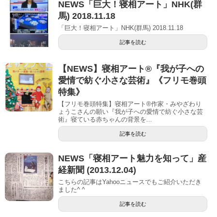
NEWS「巨大！寝相アート」NHK(群
馬) 2018.11.18
「巨大！寝相アート」NHK(群馬) 2018.11.18
記事を読む
【NEWS】寝相アート®︎『我が子への
愛情で紡ぐ小さな芸術』《フリモ巻頭
特集》
【フリモ巻頭特集】寝相アート®︎作家・みやざわり
ょうこさんの願い『我が子への愛情で紡ぐ小さな芸
術』寝ている赤ちゃんの背景を...
記事を読む
NEWS「寝相アート魅力を知って」産
経新聞 (2013.12.04)
こちらの記事はYahooニュースでもご紹介いただき
ました^ ^
記事を読む