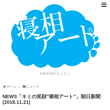
ホーム
Language
開催情報
動画
ニュース
ショッピング
©みやざわりょうこ
画像
ホーム
ニュース
お問い合わせ
NEWS「キミの笑顔”寝相アート”」朝日新聞
知的財産権
(2018.11.21)