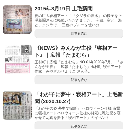
2015年8月19日 上毛新聞
夏の巨大寝相アート！「クジラの噴水」 の様子を上
毛新聞さんに掲載いただきました。 今回、空と、海
と、クジラで、 三色のブルーを使い分...
記事を読む
《NEWS》みんなが主役『寝相アー
ト』｜広報「たまむら」
玉村町｜広報「たまむら」NO.614(2020年7月） 『み
んなが主役』｜広報「たまむら」玉村町 寝相アート
作家 みやざわりょうこ さん子...
記事を読む
「わが子に夢中・寝相アート」上毛新
聞 (2020.10.27)
「わが子の姿 夢中で撮影」 ハロウィーン仕様 背景
に寝相アートハロウィーン仕様の背景に乳幼児を寝
かせて写真を撮る「寝相アート」のイベント...
記事を読む