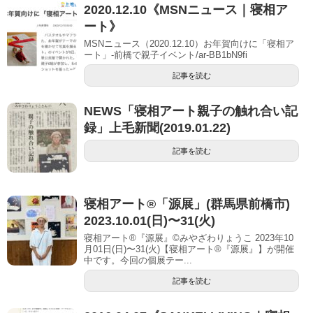
2020.12.10《MSNニュース｜寝相ア
ート》
MSNニュース（2020.12.10）お年賀向けに「寝相ア
ート」-前橋で親子イベント/ar-BB1bN9fi
記事を読む
NEWS「寝相アート親子の触れ合い記
録」上毛新聞(2019.01.22)
記事を読む
寝相アート®「源展」(群馬県前橋市)
2023.10.01(日)〜31(火)
寝相アート®『源展』©︎みやざわりょうこ 2023年10
月01日(日)〜31(火)【寝相アート®︎『源展』】が開催
中です。今回の個展テー...
記事を読む