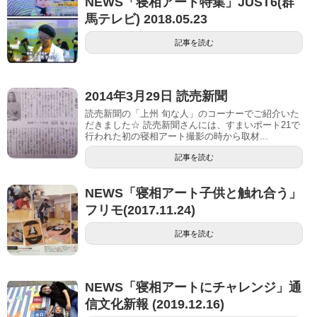
NEWS「寝相アート特集」JUST6(群
馬テレビ) 2018.05.23
記事を読む
2014年3月29日 読売新聞
読売新聞の「上州 旬な人」のコーナーでご紹介いた
だきました☆ 読売新聞さんには、すまいポート21で
行われた初の寝相アート撮影の時から取材...
記事を読む
NEWS「寝相アート子供と触れ合う」
フリモ(2017.11.24)
記事を読む
NEWS「寝相アートにチャレンジ」通
信文化新報 (2019.12.16)