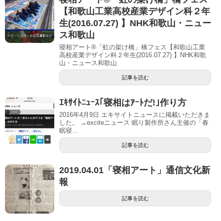
【和歌山工業高校産業デザイン科２年
生(2016.07.27) 】NHK和歌山・ニュー
ス和歌山
寝相アート®「虹の架け橋」橋フェス【和歌山工業
高校産業デザイン科２年生(2016.07.27) 】NHK和歌
山・ニュース和歌山
記事を読む
ｴｷｻｲﾄﾆｭｰｽ｢寝相はｱｰﾄだ!｣作り方
2016年4月9日 エキサイトニュースに掲載いただきま
した。 →exciteニュース 眠り製作所さん主催の「春
眠寝...
記事を読む
2019.04.01「寝相アート」通信文化新
報
記事を読む