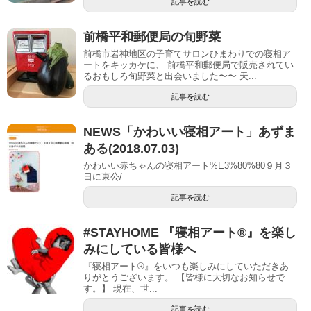
記事を読む
前橋平和郵便局の旬野菜
前橋市岩神地区の子育てサロンひまわりでの寝相ア
ートをキッカケに、 前橋平和郵便局で販売されてい
るおもしろ旬野菜と出会いました〜〜 天...
記事を読む
NEWS「かわいい寝相アート」あずま
ある(2018.07.03)
かわいい赤ちゃんの寝相アート%E3%80%80９月３
日に東公/
記事を読む
#STAYHOME 『寝相アート®』を楽し
みにしている皆様へ
『寝相アート®』をいつも楽しみにしていただきあ
りがとうございます。 【皆様に大切なお知らせで
す。】 現在、世...
記事を読む