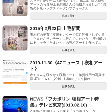
スマーク伊勢崎にて開催された、 第1回、巨大寝相
アートの写真が上毛新聞さんに掲載されました^ ^ 雑
貨のお店ハンプティーダンプティーさん...
記事を読む
2015年2月23日 上毛新聞
玉村町の子育て支援センターで毎月開催されている
「たまたんサンデー」に呼んでいただき、 玉村町の
ゆるキャラ「たまたん」の寝相アートを作って...
記事を読む
2019.11.30《47ニュース｜寝相アー
ト》
赤ちゃんを寝かせて寝相アート 年賀状用の写真撮
影 47ＮＥＷＳ（2019.11.30)※リンク切れ
記事を読む
NEWS「フカボリン 寝相アート特
集」テレビ東京(2013.02.10)
2013年2月10日 テレビ東京「フカボリン」 で、