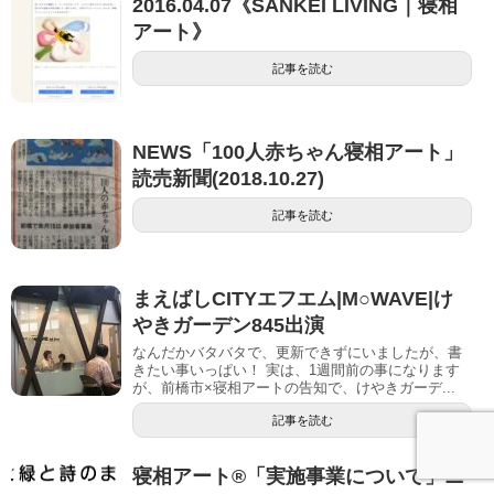
2016.04.07《SANKEI LIVING｜寝相
アート》
記事を読む
NEWS「100人赤ちゃん寝相アート」
読売新聞(2018.10.27)
記事を読む
まえばしCITYエフエム|M○WAVE|け
やきガーデン845出演
なんだかバタバタで、更新できずにいましたが、書
きたい事いっぱい！ 実は、1週間前の事になります
が、前橋市×寝相アートの告知で、けやきガーデ...
記事を読む
寝相アート®「実施事業について」ニ