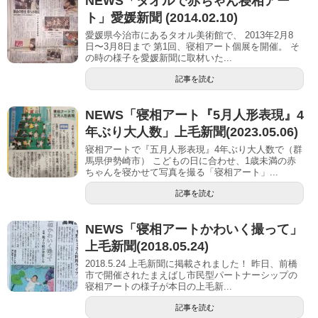
NEWS「タオルで赤ちゃん寝相アー
ト」愛媛新聞 (2014.02.10)
愛媛県今治市にあるタオル美術館で、 2013年2月8
日〜3月8日まで 第1回、寝相アート個展を開催。 そ
の時の様子を愛媛新聞に取材いた...
記事を読む
NEWS「寝相アート『5月人形表現』4
年ぶり大人数」上毛新聞(2023.05.06)
寝相アートで『五月人形表現』4年ぶり大人数で（群
馬県伊勢崎市） こどもの日に合わせ、1歳未満の赤
ちゃんを寝かせて写真を撮る「寝相アート」...
記事を読む
NEWS「寝相アートかわいく撮って」
上毛新聞(2018.05.24)
2018.5.24 上毛新聞に掲載されました！ 昨日、前橋
市で開催されたまえばし市民型パートナーシップの
寝相アートの様子が本日の上毛新...
記事を読む