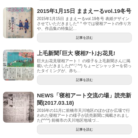
2015年1月15日 ままえーるvol.19冬号
2015年1月15日 ままえーるvol.19冬号 表紙デザイン
させていただきました^ ^ 中では寝相アートの作り方
や、作品集の特集記...
記事を読む
上毛新聞｢巨大 寝相ｱｰﾄ｣お花見!
巨大お花見寝相アート！ の様子を上毛新聞さんに掲
載いただきました(*^▽^*) ちょーどシャッターを切っ
たタイミングが、赤ち...
記事を読む
NEWS「寝相アート交流の場」読売新
聞(2017.03.18)
2016年の11月に前橋市天川地区のぽかぽか広場で行
われた寝相アートの様子が読売新聞に掲載されまし
た(*^^*) 前橋市の天川地区地域づ...
記事を読む