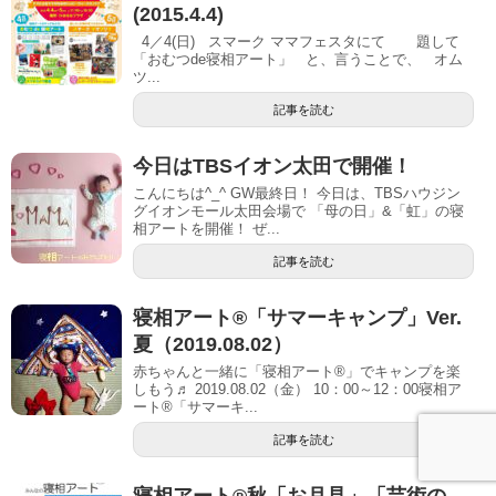
(2015.4.4)
4／4(日) スマーク ママフェスタにて 題して
「おむつde寝相アート」 と、言うことで、 オム
ツ...
記事を読む
今日はTBSイオン太田で開催！
こんにちは^_^ GW最終日！ 今日は、TBSハウジン
グイオンモール太田会場で 「母の日」&「虹」の寝
相アートを開催！ ぜ...
記事を読む
寝相アート®「サマーキャンプ」Ver.
夏（2019.08.02）
赤ちゃんと一緒に「寝相アート®」でキャンプを楽
しもう♬ 2019.08.02（金） 10：00～12：00寝相ア
ート®「サマーキ...
記事を読む
寝相アート®秋「お月見」「芸術の