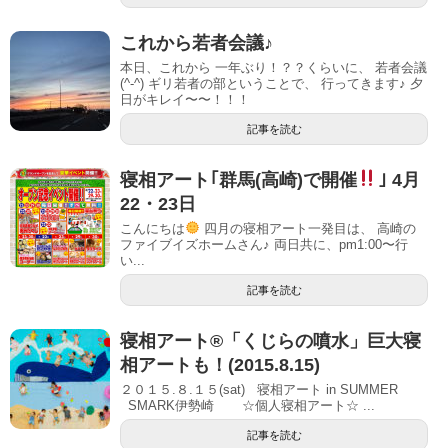
これから若者会議♪
本日、これから 一年ぶり！？？くらいに、 若者会議
(^-^) ギリ若者の部ということで、 行ってきます♪ 夕
日がキレイ〜〜！！！
記事を読む
寝相アート｢群馬(高崎)で開催
｣ 4月
22・23日
こんにちは
四月の寝相アート一発目は、 高崎の
ファイブイズホームさん♪ 両日共に、pm1:00〜行
い...
記事を読む
寝相アート®「くじらの噴水」巨大寝
相アートも！(2015.8.15)
２０１５.８.１５(sat) 寝相アート in SUMMER
SMARK伊勢崎 ☆個人寝相アート☆ ...
記事を読む