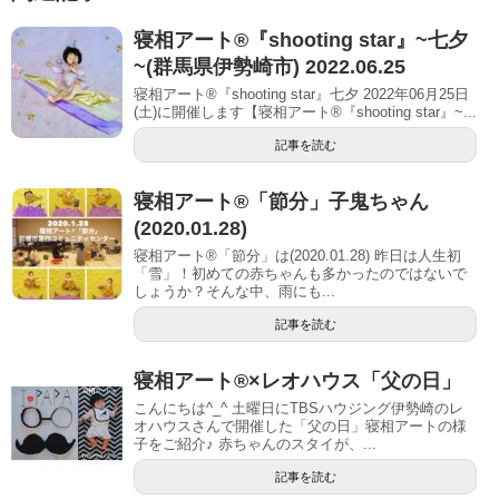
寝相アート®︎『shooting star』~七夕
~(群馬県伊勢崎市) 2022.06.25
寝相アート®『shooting star』七夕 2022年06月25日
(土)に開催します【寝相アート®︎『shooting star』~...
記事を読む
寝相アート®「節分」子鬼ちゃん
(2020.01.28)
寝相アート®「節分」は(2020.01.28) 昨日は人生初
「雪」！初めての赤ちゃんも多かったのではないで
しょうか？そんな中、雨にも...
記事を読む
寝相アート®︎×レオハウス「父の日」
こんにちは^_^ 土曜日にTBSハウジング伊勢崎のレ
オハウスさんで開催した「父の日」寝相アートの様
子をご紹介♪ 赤ちゃんのスタイが、...
記事を読む