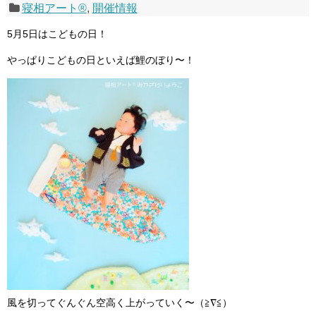
寝相アート®
,
開催情報
5月5日はこどもの日！
やっぱりこどもの日といえば鯉のぼり〜！
風を切ってぐんぐん空高く上がっていく〜（≧∇≦）