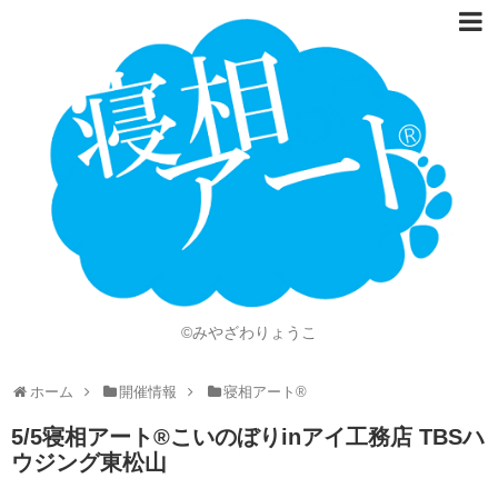
ホーム
Language
開催情報
動画
ニュース
ショッピング
©みやざわりょうこ
画像
ホーム
開催情報
寝相アート®
お問い合わせ
5/5寝相アート®︎こいのぼりinアイ 工務店 TBSハ
知的財産権
ウジング東松山