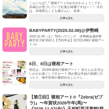
こんにちは^_^ 寝相アート®︎みやざわりょうこです。
赤城山が色づいていて紅葉が綺麗ですねー！！ 今日
は、赤城育心こども園さんに、若者...
記事を読む
BABYPARTY(2020.02.08)@伊勢崎
2020.02.08（土）TBSハウジング 伊勢崎会場伊勢
崎市宮子町3602-1【予約申込】0270214963 寝相アー
ト.co...
記事を読む
6日、8日は寝相アート
明日は、2018年最初の寝相アート！ 皆さんお正月は
いかがお過ごしですかー？ 我が家は年始の挨拶に行
ったり、毎年恒例の書初めをしたりし...
記事を読む
【第①回】寝相アート®︎『Zebra(ゼブ
ラ)』〜年賀状2026午年(馬)〜
《2025.11.07(金)》玉村町西児童館(群