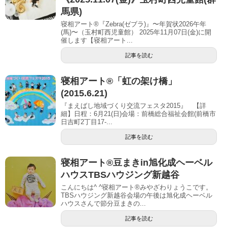
馬県)
寝相アート®『Zebra(ゼブラ)』〜年賀状2026午年
(馬)〜（玉村町西児童館） 2025年11月07日(金)に開
催します【寝相アート...
記事を読む
寝相アート®「虹の架け橋」
(2015.6.21)
『まえばし地域づくり交流フェスタ2015』 【詳
細】日程：6月21(日)会場：前橋総合福祉会館(前橋市
日吉町2丁目17-...
記事を読む
寝相アート®︎豆まきin旭化成ヘーベル
ハウスTBSハウジング新越谷
こんにちは^ ^寝相アート®︎みやざわりょうこです。
TBSハウジング新越谷会場の午後は旭化成ヘーベル
ハウスさんで節分豆まきの...
記事を読む