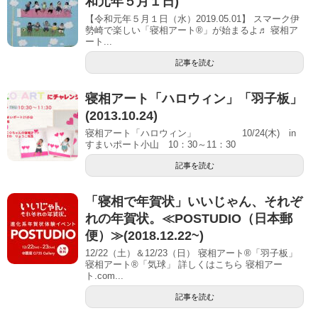
和元年５月１日)
【令和元年５月１日（水）2019.05.01】 スマーク伊
勢崎で楽しい「寝相アート®」が始まるよ♬ 寝相ア
ート...
記事を読む
寝相アート「ハロウィン」「羽子板」
(2013.10.24)
寝相アート「ハロウィン」 10/24(木) in
すまいポート小山 10：30～11：30
記事を読む
「寝相で年賀状」いいじゃん、それぞ
れの年賀状。≪POSTUDIO（日本郵
便）≫(2018.12.22~)
12/22（土）＆12/23（日） 寝相アート®「羽子板」
寝相アート®「気球」 詳しくはこちら 寝相アー
ト.com...
記事を読む