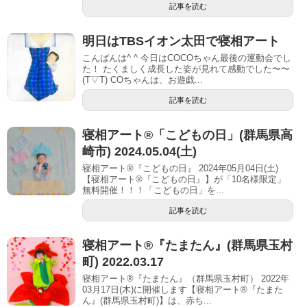
記事を読む
明日はTBSイオン太田で寝相アート
こんばんは^ ^ 今日はCOCOちゃん最後の運動会でし
た！ たくましく成長した姿が見れて感動でした〜〜
(T▽T) COちゃんは、お遊戯...
記事を読む
寝相アート®「こどもの日」(群馬県高
崎市) 2024.05.04(土)
寝相アート®『こどもの日』 2024年05月04日(土)
【寝相アート®︎『こどもの日』】が「10名様限定」
無料開催！！！「こどもの日」を...
記事を読む
寝相アート®︎『たまたん』(群馬県玉村
町) 2022.03.17
寝相アート®『たまたん』（群馬県玉村町） 2022年
03月17日(木)に開催します【寝相アート®︎『たまた
ん』(群馬県玉村町)】は、赤ち...