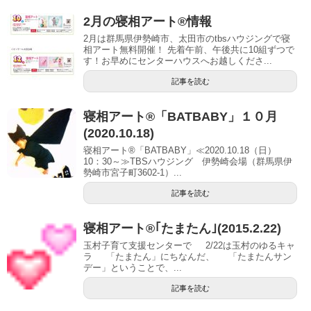
2月の寝相アート®︎情報
2月は群馬県伊勢崎市、太田市のtbsハウジングで寝
相アート無料開催！ 先着午前、午後共に10組ずつで
す！お早めにセンターハウスへお越しくださ...
記事を読む
寝相アート®「BATBABY」１０月
(2020.10.18)
寝相アート®「BATBABY」≪2020.10.18（日）
10：30～≫TBSハウジング 伊勢崎会場（群馬県伊
勢崎市宮子町3602-1）...
記事を読む
寝相アート®｢たまたん｣(2015.2.22)
玉村子育て支援センターで 2/22は玉村のゆるキャ
ラ 「たまたん」にちなんだ、 「たまたんサン
デー」ということで、...
記事を読む