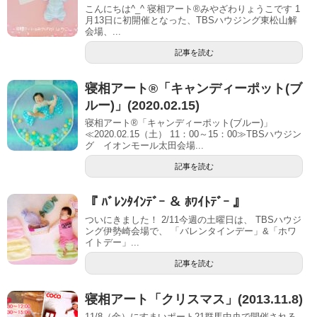
こんにちは^_^ 寝相アート®︎みやざわりょうこです 1
月13日に初開催となった、TBSハウジング東松山解
会場、...
記事を読む
寝相アート®「キャンディーポット(ブ
ルー)」(2020.02.15)
寝相アート®「キャンディーポット(ブルー)」
≪2020.02.15（土） 11：00～15：00≫TBSハウジン
グ イオンモール太田会場...
記事を読む
『 ﾊﾞﾚﾝﾀｲﾝﾃﾞｰ ＆ ﾎﾜｲﾄﾃﾞｰ 』
ついにきました！ 2/11今週の土曜日は、 TBSハウジ
ング伊勢崎会場で、 「バレンタインデー」&「ホワ
イトデー」...
記事を読む
寝相アート「クリスマス」(2013.11.8)
11/8（金）にすまいポート21群馬中央で開催される