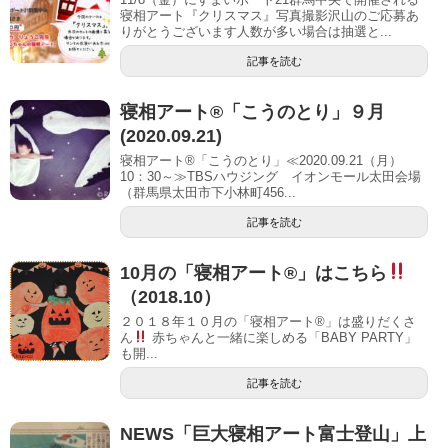
寝相アート『クリスマス』写真撮影沢山のご応募あ
りがとうございます人数が多い場合は抽選と...
記事を読む
寝相アート®「こうのとり」９月
(2020.09.21)
寝相アート®「こうのとり」≪2020.09.21（月）
10：30～≫TBSハウジング イオンモール太田会場
（群馬県太田市下小林町456...
記事を読む
10月の「寝相アート®」はこちら
（2018.10）
２０１８年１０月の「寝相アート®」は盛りだくさ
ん
赤ちゃんと一緒に楽しめる「BABY PARTY」
も開...
記事を読む
NEWS「巨大寝相アート富士登山」上