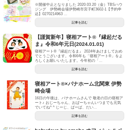
※開催中止となりました 2020.03.20（金）TBSハウ
ジング 伊勢崎会場伊勢崎市宮子町3602-1【予約申
込】0270214963 ...
記事を読む
【謹賀新年】寝相アート®︎『縁起だる
ま』令和6年元日(2024.01.01)
寝相アート®『縁起だるま』 2024年あけましておめ
でとうございます。令和6年も「寝相アート®︎」をよ
ろしくお願いいたします。今年初の「...
記事を読む
寝相アート®︎×パナホーム北関東 伊勢
崎会場
16日の午後は、パナホームさんで 敬老の日の寝相ア
ート♪ おじーちゃん、おばーちゃんいつまでも元気
でいてね^ ^ じーじ、ばーば、だい...
記事を読む