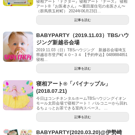
寝相アート『ドクター』寝相アート『ナース』 寝相
アート®『お医者さん』〜重田屋住宅の名医さん〜
（群馬県玉村町） 2024年06月23日...
記事を読む
BABYPARTY（2019.11.03）TBSハウ
ジング新越谷会場
2019.11.03（日）TBSハウジング 新越谷会場埼玉
県越谷市登戸町４０−３４ 【予約申込】0489884851
寝相...
記事を読む
寝相アート®︎「パイナップル」
(2018.07.21)
今日はコンチネンタルホームTBSハウジングイオン
モール太田会場で寝相アート！ バルコニーから回れ
るちょっとお茶できる室内スペース。 ...
記事を読む
BABYPARTY(2020.03.20)@伊勢崎