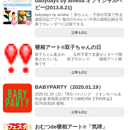
babydays by ameba オフィシャルベ
ビー(2013.8.21)
babydays by ameba ｜赤ちゃん・子供の写真で作る
成長日記アプリ 毎日のかわいい子供の成長記録を写
真でカレンダーに記録できる...
記事を読む
寝相アート®双子ちゃんの日
双子ちゃん集まれ 玉村子育て支援センターで開
催されている、 双子サロンで、 寝相アート開
催です ...
記事を読む
BABYPARTY（2020.01.19）
2020.01.19（日）TBSハウジング イオンモール太
田会場 群馬県太田市下小林町456【予約申込】
0276303026 寝相...
記事を読む
おむつde寝相アート®「気球」