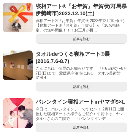
寝相アート®︎『お年賀』年賀状(群馬県
伊勢崎市)2022.12.10(土)
寝相アート®『お年賀』年賀状 2022年12月10日(土)
【寝相アート®︎『お年賀』年賀状】が「10名様限
定」の無料開催！！！お正月が目...
記事を読む
タオルdeつくる寝相アート®展
(2016.7.6-8.7)
こんにちは 個展のお知らせです 7月6日(水)〜8月
7日(日)まで 愛媛県今治市にある タオル美術館
ICHIH...
記事を読む
バレンタイン寝相アートinヤマダS×L
今日は、バレンタインデーですね〜！ 2月11日に開
催した寝相アートの様子をご紹介♪ 午前中は、ヤマ
ダS×Lさんの二階で、 「バレンタインデ...
記事を読む