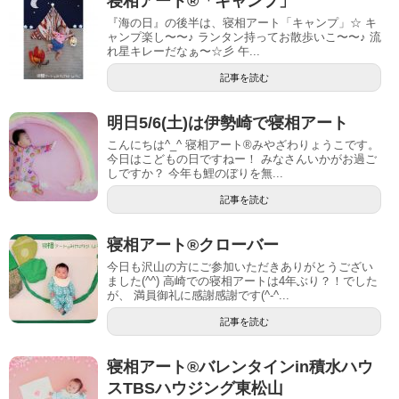
寝相アート®︎「キャンプ」
『海の日』の後半は、寝相アート「キャンプ」☆ キ
ャンプ楽し〜〜♪ ランタン持ってお散歩いこ〜〜♪ 流
れ星キレーだなぁ〜☆彡 午...
記事を読む
明日5/6(土)は伊勢崎で寝相アート
こんにちは^_^ 寝相アート®︎みやざわりょうこです。
今日はこどもの日ですねー！ みなさんいかがお過ご
しですか？ 今年も鯉のぼりを無...
記事を読む
寝相アート®︎クローバー
今日も沢山の方にご参加いただきありがとうござい
ました(^^) 高崎での寝相アートは4年ぶり？！でした
が、 満員御礼に感謝感謝です(^-^...
記事を読む
寝相アート®︎バレンタインin積水ハウ
スTBSハウジング東松山