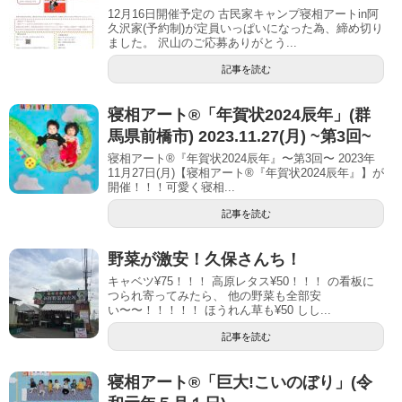
12月16日開催予定の 古民家キャンプ寝相アートin阿
久沢家(予約制)が定員いっぱいになった為、締め切り
ました。 沢山のご応募ありがとう...
記事を読む
寝相アート®︎「年賀状2024辰年」(群
馬県前橋市) 2023.11.27(月) ~第3回~
寝相アート®『年賀状2024辰年』〜第3回〜 2023年
11月27日(月)【寝相アート®︎『年賀状2024辰年』】が
開催！！！可愛く寝相...
記事を読む
野菜が激安！久保さんち！
キャベツ¥75！！！ 高原レタス¥50！！！ の看板に
つられ寄ってみたら、 他の野菜も全部安
い〜〜！！！！！ ほうれん草も¥50 しし...
記事を読む
寝相アート®「巨大!こいのぼり」(令