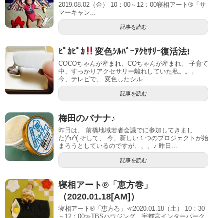
2019.08.02（金） 10：00～12：00寝相アート®「サ
マーキャン...
記事を読む
ﾋﾟｶﾋﾟｶ
変色ｼﾙﾊﾞｰｱｸｾｻﾘｰ復活法!
COCOちゃんが産まれ、COちゃんが産まれ、 子育て
中、すっかりアクセサリー離れしていた私。。。
今、テレビで、 変色したシル...
記事を読む
梅田のバナナ♪
昨日は、 前橋地域若者会議でに参加してきまし
た)^o^( そして、 今、新しい１つのプロジェクトが始
まろうとしているのですが、、、♪ 昨日...
記事を読む
寝相アート®「恵方巻」
（2020.01.18[AM]）
寝相アート®「恵方巻」≪2020.01.18（土） 10：30
～12：00≫TBSハウジング 宇都宮インターパーク