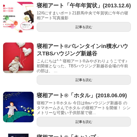
寝相アート「午年年賀状」(2013.12.6)
12/6にすまいポート21群馬中央で年賀状に午年の寝
相アート写真撮影
記事を読む
寝相アート®︎バレンタインin積水ハウ
スTBSハウジング新越谷
こんにちは^ ^ 寝相アート®︎みやざわりょうこです♪
初開催となった、TBSハウジング新越谷会場の午前
の部は、 ...
記事を読む
寝相アート®︎「ホタル」(2018.06.09)
寝相アート®︎ホタル 今日はtbsハウジング新越谷 の
タマホームさんでホタル の寝相アートを開催！ シン
メトリーな可愛い子供部屋で寝...
記事を読む