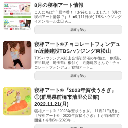
8月の寝相アート情報
こんにちは^ ^ 夏本番！！お待たせしました！ 8月の
寝相アート情報です！ ■8月11日(金) TBSハウジング
イオンモール太田 A...
記事を読む
寝相アート®︎チョコレートフォンデュ
in近藤建設TBSハウジング東松山
TBSハウジング東松山会場初開催の午後は、 創業以
来半世紀、埼玉県に根付く、近藤建設さんで「チョ
コレートフォンデュ」寝相アート...
記事を読む
寝相アート®︎『2023年賀状うさぎ』
①(群馬県前橋市清里公民館)
2022.11.21(月)
寝相アート®『2023年賀状うさぎ』 11月21日(月)に
【寝相アート®︎『2023年賀状うさぎ』】が前橋市で
開催！令和5年(2023年...