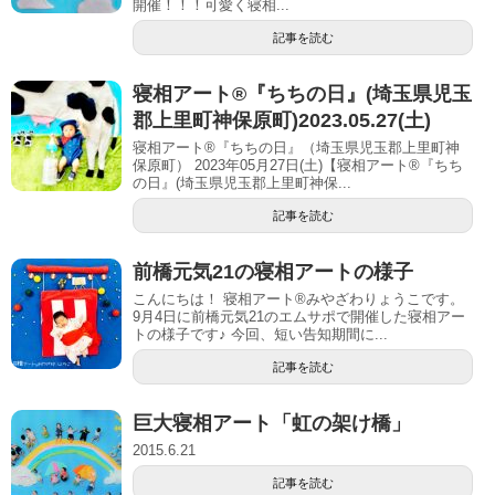
開催！！！可愛く寝相...
記事を読む
寝相アート®︎『ちちの日』(埼玉県児玉
郡上里町神保原町)2023.05.27(土)
寝相アート®『ちちの日』（埼玉県児玉郡上里町神
保原町） 2023年05月27日(土)【寝相アート®︎『ちち
の日』(埼玉県児玉郡上里町神保...
記事を読む
前橋元気21の寝相アートの様子
こんにちは！ 寝相アート®︎みやざわりょうこです。
9月4日に前橋元気21のエムサポで開催した寝相アー
トの様子です♪ 今回、短い告知期間に...
記事を読む
巨大寝相アート「虹の架け橋」
2015.6.21
記事を読む