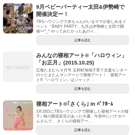
9月ベビーパーティー太田&伊勢崎で
開催決定ー！
TBSハウジングで赤ちゃんのいるママが楽しめるイ
ベント「BABY PARTY」九月は伊勢崎と太田で開
催〜^_^ やってみたかったあのイ...
記事を読む
みんなの寝相アート®「ハロウィン」
「お正月」(2015.10.25)
広報たまむら９月号 玉村町地域子育て支援センター
の☆たまたんサンデー☆で寝相アート！ 寝相アー
ト®『ハロウィン』はジャック...
記事を読む
寝相アート®｢さくら｣ in ﾊﾟﾅﾎｰﾑ
3月18日にTBSハウジングで開催した寝相アートの様
子♪ 桜の開花宣言があった今週、午前中にパナホー
ムさんで、 さくらの寝相アー...
記事を読む