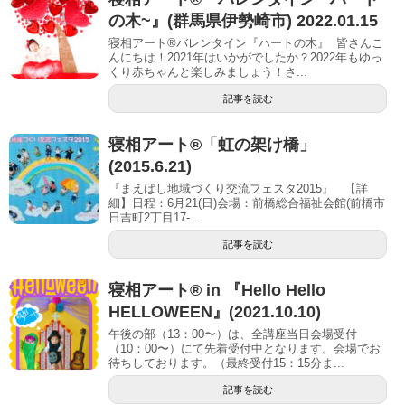
の木~』(群馬県伊勢崎市) 2022.01.15
寝相アート®バレンタイン『ハートの木』 皆さんこ
んにちは！2021年はいかがでしたか？2022年もゆっ
くり赤ちゃんと楽しみましょう！さ...
記事を読む
寝相アート®「虹の架け橋」
(2015.6.21)
『まえばし地域づくり交流フェスタ2015』 【詳
細】日程：6月21(日)会場：前橋総合福祉会館(前橋市
日吉町2丁目17-...
記事を読む
寝相アート®︎ in 『Hello Hello
HELLOWEEN』(2021.10.10)
午後の部（13：00〜）は、全講座当日会場受付
（10：00〜）にて先着受付中となります。会場でお
待ちしております。（最終受付15：15分ま...
記事を読む