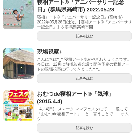
寝相アート®︎『アニバーサリー記念
日』(群馬県高崎市) 2022.05.28
寝相アート®『アニバーサリー記念日』(高崎市)
2022年05月28日(土)に【寝相アート®︎『アニバーサリ
ー記念日』】を群馬県高崎市開...
記事を読む
現場視察♪
こんにちは^_^ 寝相アート®︎みやざわりょうこです。
今日は、12月に前橋若者会議で開催予定の寝相アー
トの現場視察に行ってきました^ ^...
記事を読む
おむつde寝相アート®「気球」
(2015.4.4)
4／4(日) スマーク ママフェスタにて 題して
「おむつde寝相アート」 と、言うことで、 オム
ツ...
記事を読む