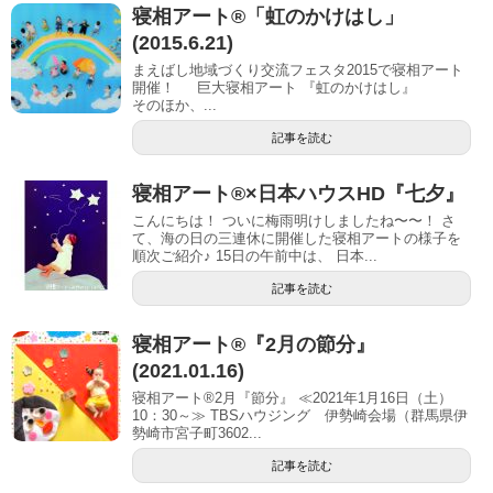
寝相アート®「虹のかけはし」
(2015.6.21)
まえばし地域づくり交流フェスタ2015で寝相アート
開催！ 巨大寝相アート 『虹のかけはし』
そのほか、...
記事を読む
寝相アート®︎×日本ハウスHD『七夕』
こんにちは！ ついに梅雨明けしましたね〜〜！ さ
て、海の日の三連休に開催した寝相アートの様子を
順次ご紹介♪ 15日の午前中は、 日本...
記事を読む
寝相アート®『2月の節分』
(2021.01.16)
寝相アート®2月『節分』 ≪2021年1月16日（土）
10：30～≫ TBSハウジング 伊勢崎会場（群馬県伊
勢崎市宮子町3602...
記事を読む