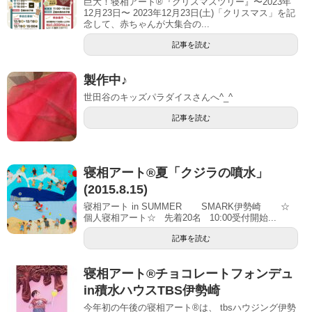
巨大！寝相アート®『クリスマスツリー』〜2023年
12月23日〜 2023年12月23日(土)「クリスマス」を記
念して、赤ちゃんが大集合の...
記事を読む
製作中♪
世田谷のキッズパラダイスさんへ^_^
記事を読む
寝相アート®夏「クジラの噴水」
(2015.8.15)
寝相アート in SUMMER SMARK伊勢崎 ☆
個人寝相アート☆ 先着20名 10:00受付開始...
記事を読む
寝相アート®︎チョコレートフォンデュ
in積水ハウスTBS伊勢崎
今年初の午後の寝相アート®︎は、 tbsハウジング伊勢