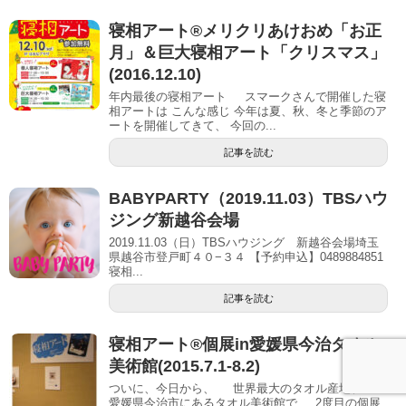
寝相アート®メリクリあけおめ「お正
月」＆巨大寝相アート「クリスマス」
(2016.12.10)
年内最後の寝相アート スマークさんで開催した寝
相アートは こんな感じ 今年は夏、秋、冬と季節のア
ートを開催してきて、 今回の...
記事を読む
BABYPARTY（2019.11.03）TBSハウ
ジング新越谷会場
2019.11.03（日）TBSハウジング 新越谷会場埼玉
県越谷市登戸町４０−３４ 【予約申込】0489884851
寝相...
記事を読む
寝相アート®個展in愛媛県今治タオル
美術館(2015.7.1-8.2)
ついに、今日から、 世界最大のタオル産地、
愛媛県今治市にあるタオル美術館で 2度目の個展