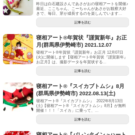
昨日は白石建設さんであさがおの寝相アートを開催♪
最近、ここちゃん、こーちゃんがあさがお観察大好
きで、毎日、芽が成長するのを楽しんでいます...
記事を読む
寝相アート®︎年賀状『謹賀新年』お正
月(群馬県伊勢崎市) 2021.12.07
寝相アート®年賀状『謹賀新年』お正月 12月07日
(火)に開催します【寝相アート®︎年賀状『謹賀新年』
お正月】は、撮影データを年賀状する...
記事を読む
寝相アート®︎『スイカブトムシ』8月
(群馬県伊勢崎市) 2022.08.13(土)
寝相アート®『スイカブトムシ』 2022年8月13日
(土)【寝相アート®︎『スイカブトムシ』8月】が無料
開催！！！「スイカ」に乗って、...
記事を読む
寝相アート®︎『バレンタイン ~ハート