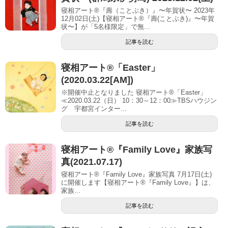
寝相アート®『壽（ことぶき）』〜年賀状〜 2023年
12月02日(土)【寝相アート®︎『壽(ことぶき)』〜年賀
状〜】が「5名様限定」で無...
記事を読む
寝相アート®「Easter」
(2020.03.22[AM])
※開催中止となりました 寝相アート®「Easter」
≪2020.03.22（日） 10：30～12：00≫TBSハウジン
グ 宇都宮インター...
記事を読む
寝相アート®『Family Love』家族写
真(2021.07.17)
寝相アート®『Family Love』家族写真 7月17日(土)
に開催します【寝相アート®︎『Family Love』】は、
家族...
記事を読む