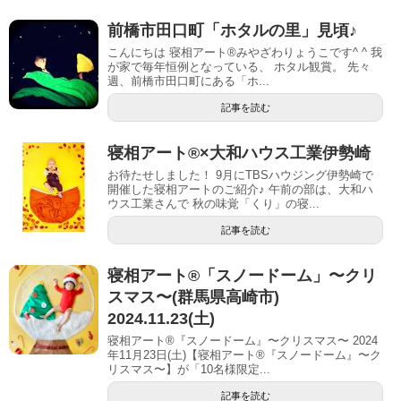
前橋市田口町「ホタルの里」見頃♪
こんにちは 寝相アート®︎みやざわりょうこです^ ^ 我
が家で毎年恒例となっている、 ホタル観賞。 先々
週、前橋市田口町にある「ホ...
記事を読む
寝相アート®︎×大和ハウス工業伊勢崎
お待たせしました！ 9月にTBSハウジング伊勢崎で
開催した寝相アートのご紹介♪ 午前の部は、大和ハ
ウス工業さんで 秋の味覚「くり」の寝...
記事を読む
寝相アート®「スノードーム」〜クリ
スマス〜(群馬県高崎市)
2024.11.23(土)
寝相アート®『スノードーム』〜クリスマス〜 2024
年11月23日(土)【寝相アート®︎『スノードーム』〜ク
リスマス〜】が「10名様限定...
記事を読む