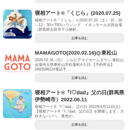
寝相アート®「くじら」(2020.07.25)
寝相アート®「くじら」≪2020.07.25（土） 10：30
～12：30≫TBSハウジング イオンモール太田会場
（群馬県太田市下小林町...
記事を読む
MAMAGOTO(2020.02.16)@東松山
2020.02.16（日） シルピアマイホームタウン 東松山
会場埼玉県東松山市松葉町4-3-15 【予約申込】
0493598224電話予...
記事を読む
寝相アート®︎『l♡dad』父の日(群馬県
伊勢崎市）2022.06.11
寝相アート®『l♡dad』 父の日 2022年6月11日(土)
【寝相アート®︎『l♡dad』父の日】を開催します。大
好きなパパへ…黄色の...
記事を読む