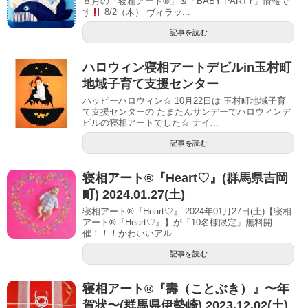
８月の「寝相アート®」＆「BABY PARTY」情報で
す
8/2（木） ヴィラッ...
記事を読む
ハロウィン寝相アートデビルin玉村町
地域子育て支援センター
ハッピーハロウィン☆ 10月22日は 玉村町地域子育
て支援センターの たまたんサンデーでハロウィンデ
ビルの寝相アートでした☆ ナイ...
記事を読む
寝相アート®︎『Heart♡』(群馬県吉岡
町) 2024.01.27(土)
寝相アート®『Heart♡』 2024年01月27日(土)【寝相
アート®︎『Heart♡』】が「10名様限定」無料開
催！！！かわいいアル...
記事を読む
寝相アート®︎『壽（ことぶき）』〜年
賀状〜(群馬県伊勢崎) 2023.12.02(土)