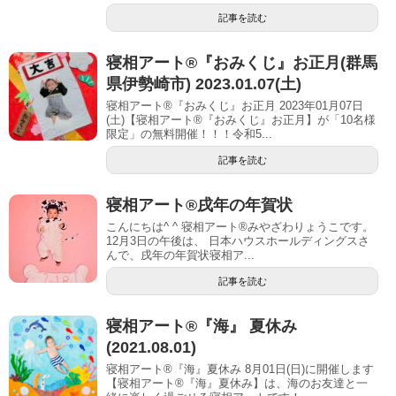
記事を読む
寝相アート®︎『おみくじ』お正月(群馬
県伊勢崎市) 2023.01.07(土)
寝相アート®『おみくじ』お正月 2023年01月07日
(土)【寝相アート®︎『おみくじ』お正月】が「10名様
限定」の無料開催！！！令和5...
記事を読む
寝相アート®戌年の年賀状
こんにちは^ ^ 寝相アート®︎みやざわりょうこです。
12月3日の午後は、 日本ハウスホールディングスさ
んで、戌年の年賀状寝相ア...
記事を読む
寝相アート®︎『海』 夏休み
(2021.08.01)
寝相アート®『海』夏休み 8月01日(日)に開催します
【寝相アート®︎『海』夏休み】は、海のお友達と一