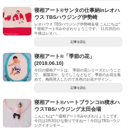
寝相アート®︎サンタの仕事納inレオハ
ウス TBSハウジング伊勢崎
レオハウス TBSハウジング伊勢崎会場 こんにちは^
^ 寝相アート®︎みやざわりょうこです。 11月25日の
午後はレオハ...
記事を読む
寝相アート®︎「季節の花」
(2018.06.10)
今日の寝相アートは、 季節の花シリーズということ
で、 紫陽花や、なでしこなどなど、季節のお花を集
めて、梅雨突入したので水色のお花デザイン...
記事を読む
寝相アート®︎ハートブランコin積水ハ
ウスTBSハウジング太田会場
こんにちは^ ^ 寝相アート®︎みやざわりょうこです。
今日は3月3日ひな祭りですねー！今日はTBSハウジ
ングイオンモー...