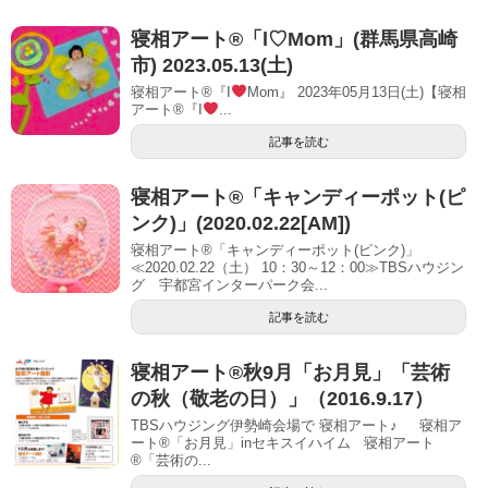
寝相アート®︎「l♡Mom」(群馬県高崎
市) 2023.05.13(土)
寝相アート®『I
Mom』 2023年05月13日(土)【寝相
アート®︎『I
...
記事を読む
寝相アート®「キャンディーポット(ピ
ンク)」(2020.02.22[AM])
寝相アート®「キャンディーポット(ピンク)」
≪2020.02.22（土） 10：30～12：00≫TBSハウジン
グ 宇都宮インターパーク会...
記事を読む
寝相アート®秋9月「お月見」「芸術
の秋（敬老の日）」（2016.9.17）
TBSハウジング伊勢崎会場で 寝相アート♪ 寝相ア
ート®︎「お月見」inセキスイハイム 寝相アート
®︎「芸術の...