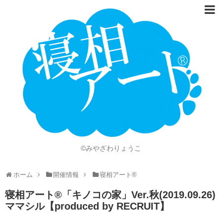
ホーム
Language
開催情報
動画
ニュース
ショッピング
©みやざわりょうこ
画像
ホーム
開催情報
寝相アート®
お問い合わせ
寝相アート®「キノコの家」Ver.秋(2019.09.26)
知的財産権
ママシル【produced by RECRUIT】