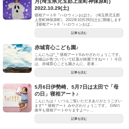
月(埼玉県児玉郡上里町神保原町)
2022.10.29(土)
寝相アート®『ハロウィンおばけ』（埼玉県児玉郡
上里町神保原町） 2022年10月29日(土)に開催します
【寝相アート®︎『ハロウィンおば...
記事を読む
赤城育心こども園♪
こんにちは^_^ 寝相アート®︎みやざわりょうこです。
赤城山が色づいていて紅葉が綺麗ですねー！！ 今日
は、赤城育心こども園さんに、若者...
記事を読む
5月6日伊勢崎、5月7日は太田で「母
の日」寝相アート♪
こんにちは！ いつもご覧いただきありがとうござい
ます^ ^ 寝相アート みやざわりょうこです。 GWの
後半も寝相アートやりますよー♪ ...
記事を読む