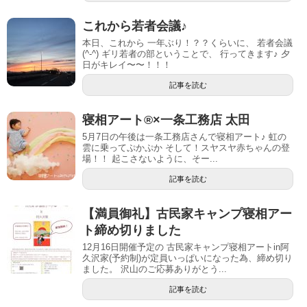
これから若者会議♪
本日、これから 一年ぶり！？？くらいに、 若者会議
(^-^) ギリ若者の部ということで、 行ってきます♪ 夕
日がキレイ〜〜！！！
記事を読む
寝相アート®︎×一条工務店 太田
5月7日の午後は一条工務店さんで寝相アート♪ 虹の
雲に乗ってぷかぷか そして！スヤスヤ赤ちゃんの登
場！！ 起こさないように、そー...
記事を読む
【満員御礼】古民家キャンプ寝相アー
ト締め切りました
12月16日開催予定の 古民家キャンプ寝相アートin阿
久沢家(予約制)が定員いっぱいになった為、締め切り
ました。 沢山のご応募ありがとう...
記事を読む