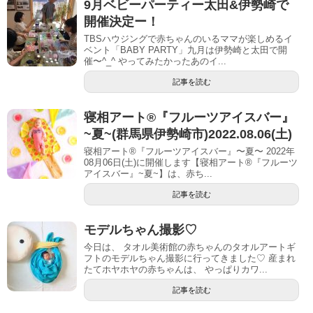
9月ベビーパーティー太田&伊勢崎で
開催決定ー！
TBSハウジングで赤ちゃんのいるママが楽しめるイ
ベント「BABY PARTY」九月は伊勢崎と太田で開
催〜^_^ やってみたかったあのイ...
記事を読む
寝相アート®︎『フルーツアイスバー』
~夏~(群馬県伊勢崎市)2022.08.06(土)
寝相アート®『フルーツアイスバー』〜夏〜 2022年
08月06日(土)に開催します【寝相アート®︎『フルーツ
アイスバー』~夏~】は、赤ち...
記事を読む
モデルちゃん撮影♡
今日は、 タオル美術館の赤ちゃんのタオルアートギ
フトのモデルちゃん撮影に行ってきました♡ 産まれ
たてホヤホヤの赤ちゃんは、 やっぱりカワ...
記事を読む