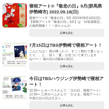
寝相アート®︎『敬老の日』9月(群馬県
伊勢崎市) 2022.09.18(日)
寝相アート®『敬老の日』9月 2022年09月18日(日)
【寝相アート®︎『敬老の日』9月】は「10名様限定」
の無料開催！！！赤ちゃんが...
記事を読む
7月15日はTBS伊勢崎で寝相アート！
こんにちは！ 雨が降ったり、すごく晴れて暑くなっ
たり、、と、 段々「夏」が近づいて来ています
ね〜〜！ 海の日の3連休の初日...
記事を読む
今日はTBSハウジング伊勢崎で寝相ア
ート！
10:30〜 レオハウスさんで 「父の日」寝相アート♪
13:30〜 三井ホームさんで 「かえる」寝相アート♪
午前の父の日はモダン...
記事を読む