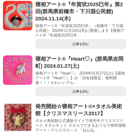
寝相アート®︎『年賀状2025巳年』第2
回(群馬県前橋市・下川淵公民館)
2024.11.14(木)
寝相アート®『年賀状2025巳年』（前橋市・下川淵
公民館） 2024年11月14日(木)に開催します【寝相ア
ート®︎『年賀状2025巳年...
記事を読む
寝相アート®︎『Heart♡』(群馬県吉岡
町) 2024.01.27(土)
寝相アート®『Heart♡』 2024年01月27日(土)【寝相
アート®︎『Heart♡』】が「10名様限定」無料開
催！！！かわいいアル...
記事を読む
発売開始☆寝相アート®︎×タオル美術
館【クリスマスリース2017】
タオル美術館公式通販サイトで発売中クリスマスリ
ース タオルキット タオルでできるおうちで簡単寝相
アート～クリスマス～☆ 「ねんね...