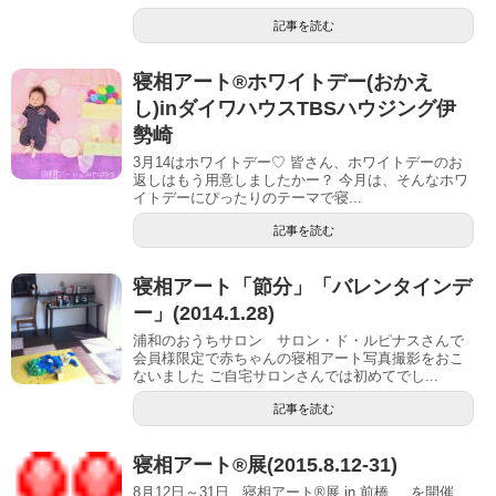
記事を読む
寝相アート®︎ホワイトデー(おかえ
し)inダイワハウスTBSハウジング伊
勢崎
3月14はホワイトデー♡ 皆さん、ホワイトデーのお
返しはもう用意しましたかー？ 今月は、そんなホワ
イトデーにぴったりのテーマで寝...
記事を読む
寝相アート「節分」「バレンタインデ
ー」(2014.1.28)
浦和のおうちサロン サロン・ド・ルピナスさんで
会員様限定で赤ちゃんの寝相アート写真撮影をおこ
ないました ご自宅サロンさんでは初めてでし...
記事を読む
寝相アート®展(2015.8.12-31)
8月12日～31日 寝相アート®展 in 前橋 を開催