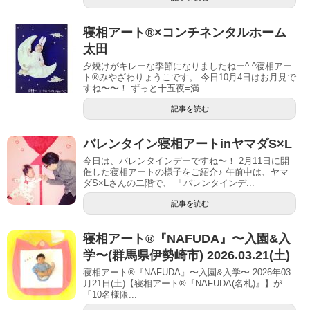
寝相アート®︎×コンチネンタルホーム
太田
夕焼けがキレーな季節になりましたねー^ ^寝相アー
ト®︎みやざわりょうこです。 今日10月4日はお月見で
すね〜〜！ ずっと十五夜=満...
記事を読む
バレンタイン寝相アートinヤマダS×L
今日は、バレンタインデーですね〜！ 2月11日に開
催した寝相アートの様子をご紹介♪ 午前中は、ヤマ
ダS×Lさんの二階で、 「バレンタインデ...
記事を読む
寝相アート®︎『NAFUDA』〜入園&入
学〜(群馬県伊勢崎市) 2026.03.21(土)
寝相アート®『NAFUDA』〜入園&入学〜 2026年03
月21日(土)【寝相アート®︎『NAFUDA(名札)』】が
「10名様限...