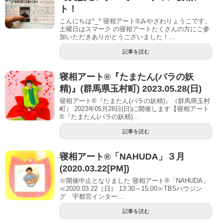
ト！
こんにちは^_^ 寝相アート®︎みやざわりょうこです。
土曜日はスマーク の寝相アートたくさんの方にご参
加いただきありがとうございました！...
記事を読む
寝相アート®︎『たまたん(バラの妖
精)』(群馬県玉村町) 2023.05.28(日)
寝相アート®『たまたん(バラの妖精)』（群馬県玉村
町） 2023年05月28日(日)に開催します【寝相アート
®︎『たまたん(バラの妖精)...
記事を読む
寝相アート®「NAHUDA」３月
(2020.03.22[PM])
※開催中止となりました 寝相アート®「NAHUDA」
≪2020.03.22（日） 13:30～15:00≫TBSハウジン
グ 宇都宮インター...
記事を読む