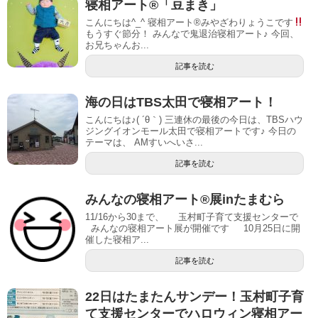
寝相アート®︎「豆まき」
こんにちは^_^ 寝相アート®︎みやざわりょうこです
もうすぐ節分！ みんなで鬼退治寝相アート♪ 今回、
お兄ちゃんお...
記事を読む
海の日はTBS太田で寝相アート！
こんにちは♪( ´θ｀) 三連休の最後の今日は、TBSハウ
ジングイオンモール太田で寝相アートです♪ 今日の
テーマは、 AMすいへいさ...
記事を読む
みんなの寝相アート®展inたまむら
11/16から30まで、 玉村町子育て支援センターで
みんなの寝相アート展が開催です 10月25日に開
催した寝相ア...
記事を読む
22日はたまたんサンデー！玉村町子育
て支援センターでハロウィン寝相アー