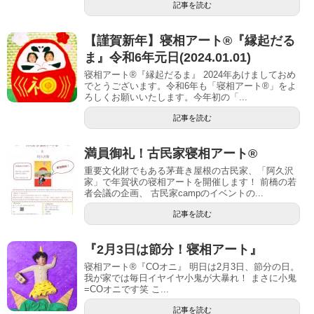
記事を読む
【謹賀新年】寝相アート®︎『縁起だる
ま』令和6年元日(2024.01.01)
寝相アート®『縁起だるま』 2024年あけましておめ
でとうございます。令和6年も「寝相アート®︎」をよ
ろしくお願いいたします。今年初の「...
記事を読む
満員御礼！古民家寝相アート®︎
重要文化財でもある茅葺き屋根の古民家、「阿久沢
家」で年賀状の寝相アートを開催します！ 前橋の若
者会議の企画、 古民家campのイベントの...
記事を読む
『2月3日は節分！寝相アート』
寝相アート®︎『COオニ』 明日は2月3日、節分の日。
我が家では毎日イヤイヤ小鬼が大暴れ！ まさに小鬼
=COオニです笑 こ...
記事を読む