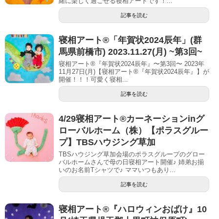
緒に楽しく過ごせる寝相アートです！...
記事を読む
寝相アート®︎「年賀状2024辰年」(群
馬県前橋市) 2023.11.27(月) ~第3回~
寝相アート®『年賀状2024辰年』〜第3回〜 2023年
11月27日(月)【寝相アート®︎『年賀状2024辰年』】が
開催！！！可愛く寝相...
記事を読む
4/29寝相アート®︎カーネーションinグ
ローバルホーム（株）【ポラスグルー
プ】TBSハウジング草加
TBSハウジング草加会場のポラスグループのグロー
バルホームさんで母の日寝相アート開催♪ 姉弟お揃
いのお名前Tシャツで♪ ママいつもあり...
記事を読む
寝相アート®︎『ハロウィンおばけ』10