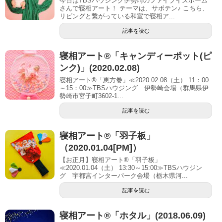
今日はTBSハウジング伊勢崎のファイブイズホーム
さんで寝相アート！ テーマは、サボテン♪ こちら、
リビングと繋がっている和室で寝相ア...
記事を読む
寝相アート®「キャンディーポット(ピ
ンク)」(2020.02.08)
寝相アート®「恵方巻」≪2020.02.08（土） 11：00
～15：00≫TBSハウジング 伊勢崎会場（群馬県伊
勢崎市宮子町3602-1...
記事を読む
寝相アート®「羽子板」
（2020.01.04[PM]）
【お正月】寝相アート®「羽子板」
≪2020.01.04（土） 13:30～15:00≫TBSハウジン
グ 宇都宮インターパーク会場（栃木県河...
記事を読む
寝相アート®︎「ホタル」(2018.06.09)