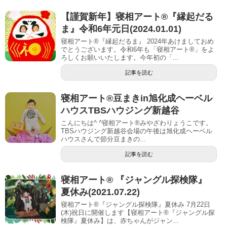
【謹賀新年】寝相アート®︎『縁起だる
ま』令和6年元日(2024.01.01)
寝相アート®『縁起だるま』 2024年あけましておめ
でとうございます。令和6年も「寝相アート®︎」をよ
ろしくお願いいたします。今年初の「...
記事を読む
寝相アート®︎豆まきin旭化成ヘーベル
ハウスTBSハウジング新越谷
こんにちは^ ^寝相アート®︎みやざわりょうこです。
TBSハウジング新越谷会場の午後は旭化成ヘーベル
ハウスさんで節分豆まきの...
記事を読む
寝相アート® 『ジャングル探検隊』
夏休み(2021.07.22)
寝相アート®『ジャングル探検隊』夏休み 7月22日
(木)祝日に開催します【寝相アート®︎『ジャングル探
検隊』夏休み】は、赤ちゃんがジャン...