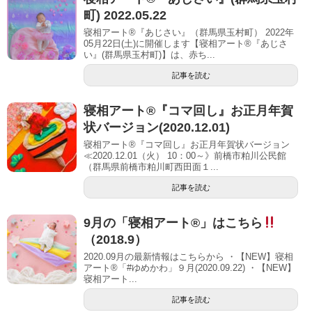
町) 2022.05.22
寝相アート®『あじさい』（群馬県玉村町） 2022年
05月22日(土)に開催します【寝相アート®︎『あじさ
い』(群馬県玉村町)】は、赤ち...
記事を読む
寝相アート®︎『コマ回し』お正月年賀
状バージョン(2020.12.01)
寝相アート®︎『コマ回し』お正月年賀状バージョン
≪2020.12.01（火） 10：00～》前橋市粕川公民館
（群馬県前橋市粕川町西田面１...
記事を読む
9月の「寝相アート®」はこちら
（2018.9）
2020.09月の最新情報はこちらから ・【NEW】寝相
アート®「#ゆめかわ」９月(2020.09.22) ・【NEW】
寝相アート...
記事を読む