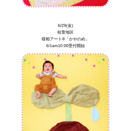
6/29(金)
桂萱地区
寝相アート®︎「かやのめ」
6/1am10:00受付開始