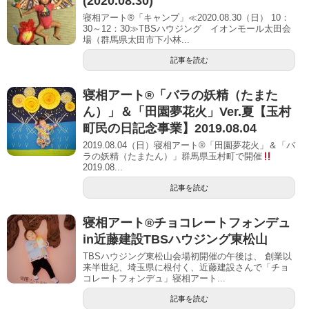
(2020.08.30)
寝相アート®「キャンプ」≪2020.08.30（日） 10：
30～12：30≫TBSハウジング イオンモール太田会
場（群馬県太田市下小林...
記事を読む
寝相アート®「バラの妖精（たまた
ん）」＆「田園夢花火」Ver.夏【玉村
町民の日記念事業】2019.08.04
2019.08.04（日）寝相アート®「田園夢花火」＆「バ
ラの妖精（たまたん）」群馬県玉村町で開催
2019.08...
記事を読む
寝相アート®︎チョコレートフォンデュ
in近藤建設TBSハウジング東松山
TBSハウジング東松山会場初開催の午後は、 創業以
来半世紀、埼玉県に根付く、近藤建設さんで「チョ
コレートフォンデュ」寝相アート...
記事を読む