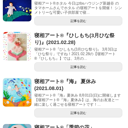
寝相アート®︎ホタル 今日はtbsハウジング新越谷 の
タマホームさんでホタル の寝相アートを開催！ シン
メトリーな可愛い子供部屋で寝...
記事を読む
寝相アート®『ひしもち(3月ひな祭
り)』(2021.02.28)
寝相アート®『ひしもち(3月ひな祭り)』 3月3日は
「ひな祭り」ですね！2021.02.28の【寝相アート
®︎『ひしもち』】では、3月の...
記事を読む
寝相アート®︎『海』 夏休み
(2021.08.01)
寝相アート®『海』夏休み 8月01日(日)に開催します
【寝相アート®︎『海』夏休み】は、海のお友達と一
緒に楽しく過ごせる寝相アートです！...
記事を読む
寝相アート®︎「季節の花」