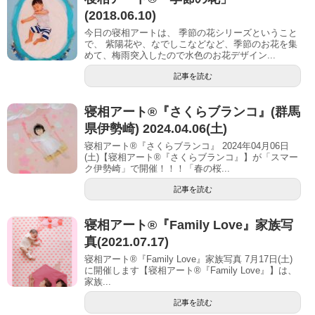
(2018.06.10)
今日の寝相アートは、 季節の花シリーズということ
で、 紫陽花や、なでしこなどなど、季節のお花を集
めて、梅雨突入したので水色のお花デザイン...
記事を読む
寝相アート®『さくらブランコ』(群馬
県伊勢崎) 2024.04.06(土)
寝相アート®『さくらブランコ』 2024年04月06日
(土)【寝相アート®︎『さくらブランコ』】が「スマー
ク伊勢崎」で開催！！！「春の桜...
記事を読む
寝相アート®『Family Love』家族写
真(2021.07.17)
寝相アート®『Family Love』家族写真 7月17日(土)
に開催します【寝相アート®︎『Family Love』】は、
家族...
記事を読む