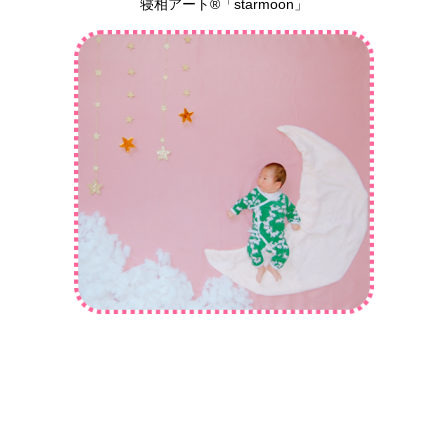
寝相アート®︎「starmoon」