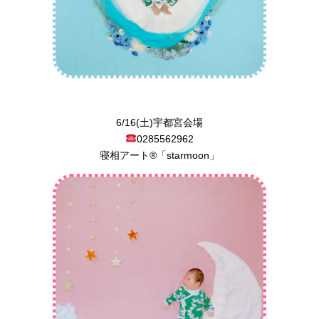
6/16(土)宇都宮会場
0285562962
寝相アート®︎「starmoon」