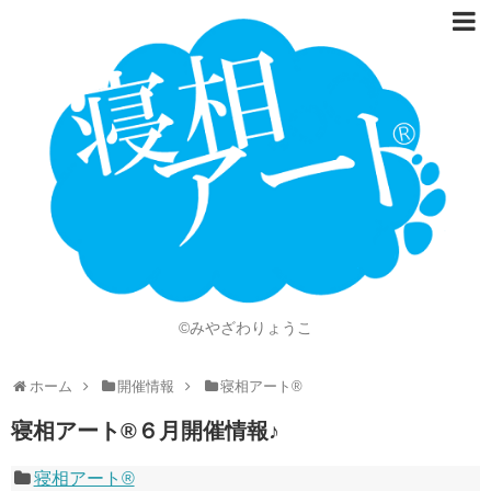
ホーム
Language
開催情報
動画
ニュース
ショッピング
©みやざわりょうこ
画像
ホーム
開催情報
寝相アート®
お問い合わせ
寝相アート®６月開催情報♪
知的財産権
寝相アート®