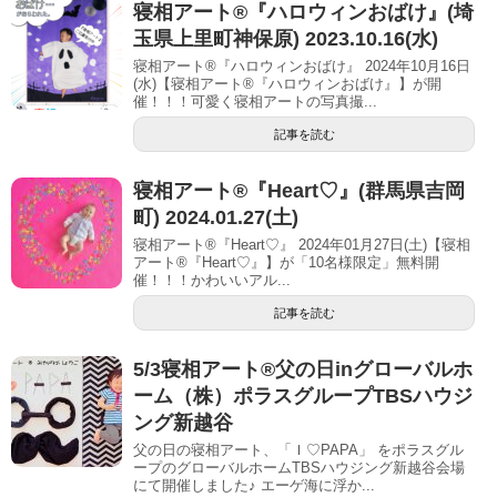
寝相アート®︎『ハロウィンおばけ』(埼
玉県上里町神保原) 2023.10.16(水)
寝相アート®『ハロウィンおばけ』 2024年10月16日
(水)【寝相アート®︎『ハロウィンおばけ』】が開
催！！！可愛く寝相アートの写真撮...
記事を読む
寝相アート®︎『Heart♡』(群馬県吉岡
町) 2024.01.27(土)
寝相アート®『Heart♡』 2024年01月27日(土)【寝相
アート®︎『Heart♡』】が「10名様限定」無料開
催！！！かわいいアル...
記事を読む
5/3寝相アート®︎父の日inグローバルホ
ーム（株）ポラスグループTBSハウジ
ング新越谷
父の日の寝相アート、「Ｉ♡PAPA」 をポラスグル
ープのグローバルホームTBSハウジング新越谷会場
にて開催しました♪ エーゲ海に浮か...