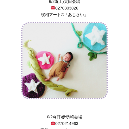
6/23(土)太田会場
0276303026
寝相アート®︎「あじさい」
6/24(日)伊勢崎会場
0270214963