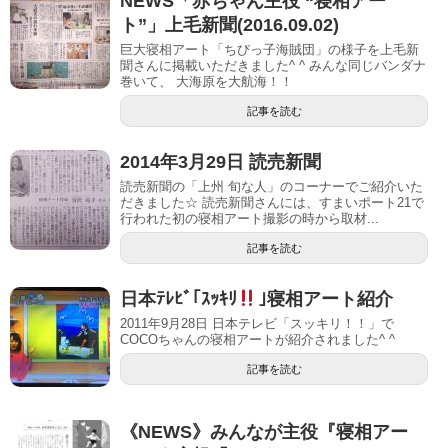
NEWS「赤ちゃん主役 “寝相アー
ト”」上毛新聞(2016.09.02)
巨大寝相アート「ちびっ子海賊団」の様子を上毛新
聞さんに掲載いただきました^ ^ みんな同じバンダナ
巻いて、 大海原を大航海！！
記事を読む
2014年3月29日 読売新聞
読売新聞の「上州 旬な人」のコーナーでご紹介いた
だきました☆ 読売新聞さんには、すまいポート21で
行われた初の寝相アート撮影の時から取材...
記事を読む
日本ﾃﾚﾋﾞ｢ｽｯｷﾘ
｣寝相アート紹介
2011年9月28日 日本テレビ「スッキリ！！」で
COCOちゃんの寝相アートが紹介されました^ ^
記事を読む
《NEWS》みんなが主役『寝相アー