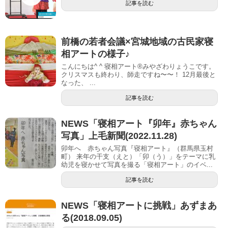
記事を読む
前橋の若者会議×宮城地域の古民家寝
相アートの様子♪
こんにちは^ ^ 寝相アート®︎みやざわりょうこです。
クリスマスも終わり、師走ですね〜〜！ 12月最後と
なった、 ...
記事を読む
NEWS「寝相アート『卯年』赤ちゃん
写真」上毛新聞(2022.11.28)
卯年へ 赤ちゃん写真『寝相アート』（群馬県玉村
町） 来年の干支（えと）「卯（う）」をテーマに乳
幼児を寝かせて写真を撮る「寝相アート」のイベ...
記事を読む
NEWS「寝相アートに挑戦」あずまあ
る(2018.09.05)