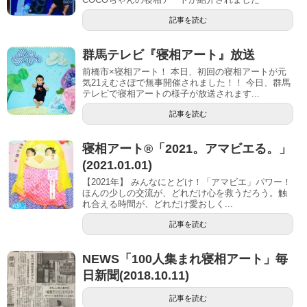
記事を読む
群馬テレビ『寝相アート』放送
前橋市×寝相アート！ 本日、初回の寝相アートが元
気21えむさぽで無事開催されました！！ 今日、群馬
テレビで寝相アートの様子が放送されます...
記事を読む
寝相アート®︎「2021。アマビエる。」
(2021.01.01)
【2021年】 みんなにとどけ！「アマビエ」パワー！
ほんの少しの交流が、どれだけ心を救うだろう。触
れ合える時間が、どれだけ愛おしく...
記事を読む
NEWS「100人集まれ寝相アート」毎
日新聞(2018.10.11)
記事を読む