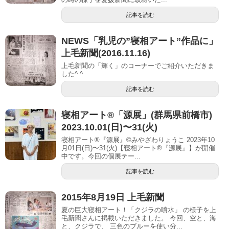
記事を読む
NEWS「乳児の”寝相アート”作品に」
上毛新聞(2016.11.16)
上毛新聞の「輝く」のコーナーでご紹介いただきま
した^ ^
記事を読む
寝相アート®「源展」(群馬県前橋市)
2023.10.01(日)〜31(火)
寝相アート®『源展』©︎みやざわりょうこ 2023年10
月01日(日)〜31(火)【寝相アート®︎『源展』】が開催
中です。今回の個展テー...
記事を読む
2015年8月19日 上毛新聞
夏の巨大寝相アート！「クジラの噴水」 の様子を上
毛新聞さんに掲載いただきました。 今回、空と、海
と、クジラで、 三色のブルーを使い分...