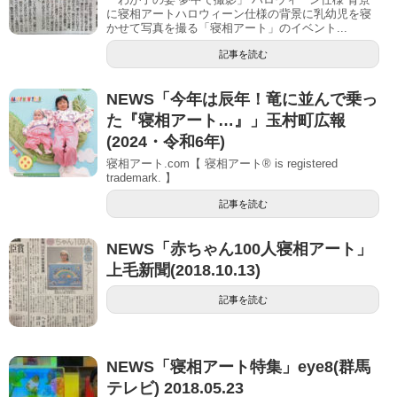
に寝相アートハロウィーン仕様の背景に乳幼児を寝
かせて写真を撮る「寝相アート」のイベント...
記事を読む
NEWS「今年は辰年！竜に並んで乗っ
た『寝相アート…』」玉村町広報
(2024・令和6年)
寝相アート.com【 寝相アート® is registered
trademark. 】
記事を読む
NEWS「赤ちゃん100人寝相アート」
上毛新聞(2018.10.13)
記事を読む
NEWS「寝相アート特集」eye8(群馬
テレビ) 2018.05.23