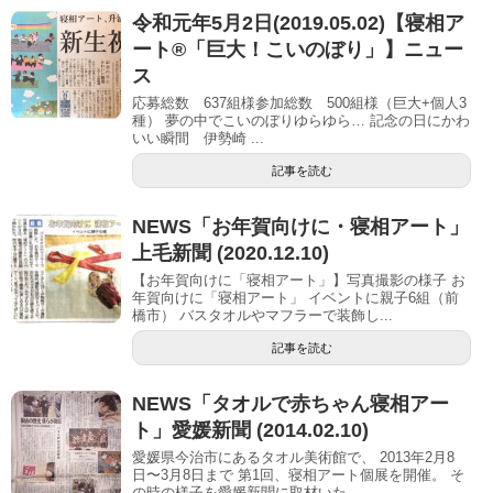
令和元年5月2日(2019.05.02)【寝相ア
ート®「巨大！こいのぼり」】ニュー
ス
応募総数 637組様参加総数 500組様（巨大+個人3
種） 夢の中でこいのぼりゆらゆら… 記念の日にかわ
いい瞬間 伊勢崎 ...
記事を読む
NEWS「お年賀向けに・寝相アート」
上毛新聞 (2020.12.10)
【お年賀向けに「寝相アート」】写真撮影の様子 お
年賀向けに「寝相アート」 イベントに親子6組（前
橋市） バスタオルやマフラーで装飾し...
記事を読む
NEWS「タオルで赤ちゃん寝相アー
ト」愛媛新聞 (2014.02.10)
愛媛県今治市にあるタオル美術館で、 2013年2月8
日〜3月8日まで 第1回、寝相アート個展を開催。 そ
の時の様子を愛媛新聞に取材いた...