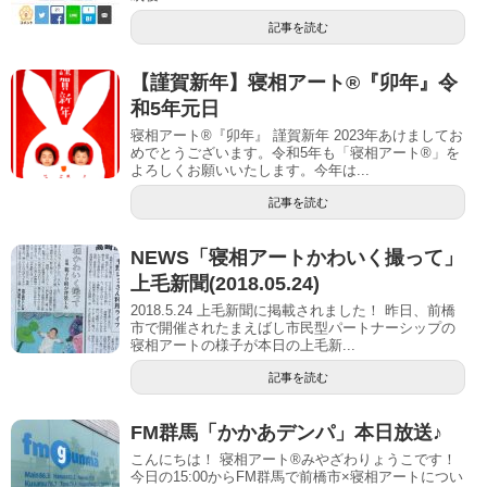
記事を読む
【謹賀新年】寝相アート®︎『卯年』令
和5年元日
寝相アート®『卯年』 謹賀新年 2023年あけましてお
めでとうございます。令和5年も「寝相アート®︎」を
よろしくお願いいたします。今年は...
記事を読む
NEWS「寝相アートかわいく撮って」
上毛新聞(2018.05.24)
2018.5.24 上毛新聞に掲載されました！ 昨日、前橋
市で開催されたまえばし市民型パートナーシップの
寝相アートの様子が本日の上毛新...
記事を読む
FM群馬「かかあデンパ」本日放送♪
こんにちは！ 寝相アート®︎みやざわりょうこです！
今日の15:00からFM群馬で前橋市×寝相アートについ