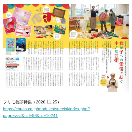
フリモ巻頭特集（2020.11.25）
https://chuco.co.jp/modules/special/index.php?
page=visit&cid=96&lid=10241