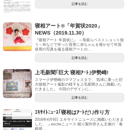
記事を読む
寝相アート®︎「年賀状2020」
NEWS（2019.11.30）
『寝相アート 年賀状に』 ～母親らベストショット狙
う～布などで作った背景に赤ちゃんを寝かせて年賀
状用の写真を撮る寝相アートの...
記事を読む
上毛新聞｢巨大 寝相ｱｰﾄ｣伊勢崎!
スマーク伊勢崎のママフェスタで、 気球に乗った巨
大寝相アート撮影の様子を上毛新聞さんに掲載いた
だきました。 今回のデザインに...
記事を読む
ｴｷｻｲﾄﾆｭｰｽ｢寝相はｱｰﾄだ!｣作り方
2016年4月9日 エキサイトニュースに掲載いただきま
した。 →exciteニュース 眠り製作所さん主催の「春
眠寝...