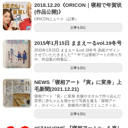
2018.12.20《ORICON｜寝相で年賀状
(作品公開)》
ORICONニュース（記事）
記事を読む
2015年1月15日 ままえーるvol.19冬号
2015年1月15日 ままえーるvol.19冬号 表紙デザイン
させていただきました^ ^ 中では寝相アートの作り方
や、作品集の特集記...
記事を読む
NEWS「寝相アート『寅』に変身」上
毛新聞(2021.12.21)
寝相アート『寅』に変身 衣服やタオルで作り込んだ
背景に赤ちゃんを寝かせて写真を撮る「寝相アー
ト」のイベントが、前橋市の第五コミュニティセ...
記事を読む