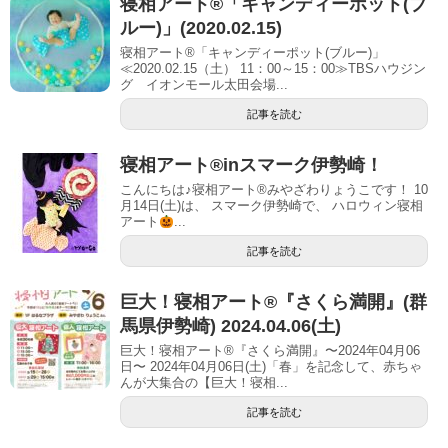
寝相アート®「キャンディーポット(ブ
ルー)」(2020.02.15)
寝相アート®「キャンディーポット(ブルー)」
≪2020.02.15（土） 11：00～15：00≫TBSハウジン
グ イオンモール太田会場...
記事を読む
寝相アート®︎inスマーク伊勢崎！
こんにちは♪寝相アート®︎みやざわりょうこです！ 10
月14日(土)は、 スマーク伊勢崎で、 ハロウィン寝相
アート
...
記事を読む
巨大！寝相アート®︎『さくら満開』(群
馬県伊勢崎) 2024.04.06(土)
巨大！寝相アート®『さくら満開』〜2024年04月06
日〜 2024年04月06日(土)「春」を記念して、赤ちゃ
んが大集合の【巨大！寝相...
記事を読む