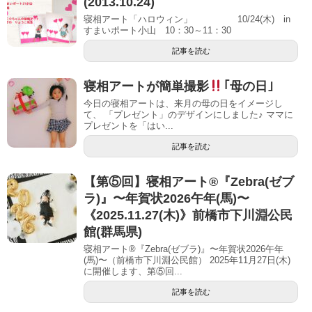
(2013.10.24)
寝相アート「ハロウィン」 10/24(木) in
すまいポート小山 10：30～11：30
記事を読む
寝相アートが簡単撮影
｢母の日｣
今日の寝相アートは、来月の母の日をイメージし
て、 「プレゼント」のデザインにしました♪ ママに
プレゼントを「はい...
記事を読む
【第⑤回】寝相アート®︎『Zebra(ゼブ
ラ)』〜年賀状2026午年(馬)〜
《2025.11.27(木)》前橋市下川淵公民
館(群馬県)
寝相アート®『Zebra(ゼブラ)』〜年賀状2026午年
(馬)〜（前橋市下川淵公民館） 2025年11月27日(木)
に開催します、第⑤回...
記事を読む