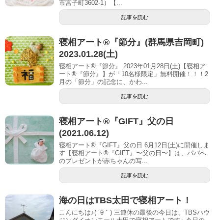
市宮子町3602-1）【...
記事を読む
寝相アート®︎『節分』(群馬県吉岡町)
2023.01.28(土)
寝相アート®『節分』 2023年01月28日(土)【寝相ア
ート®︎『節分』】が「10名様限定」無料開催！！！2
月の「節分」の記念に、かわ...
記事を読む
寝相アート®『GIFT』父の日
(2021.06.12)
寝相アート®『GIFT』父の日 6月12日(土)に開催しま
す【寝相アート®︎『GIFT』〜父の日〜】は、パパへ
のプレゼントが赤ちゃんの写...
記事を読む
海の日はTBS太田で寝相アート！
こんにちは♪( ´θ｀) 三連休の最後の今日は、TBSハウ