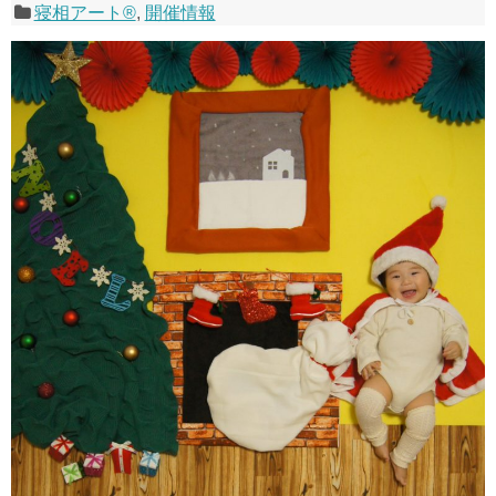
寝相アート®
,
開催情報