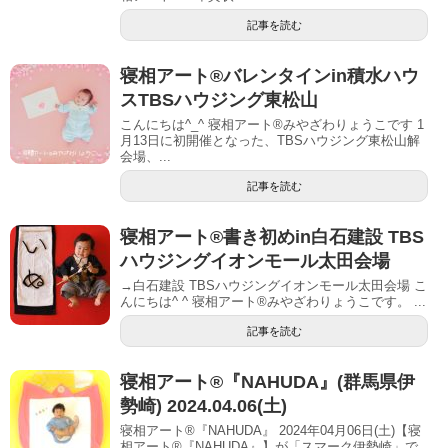
記事を読む
寝相アート®︎バレンタインin積水ハウ
スTBSハウジング東松山
こんにちは^_^ 寝相アート®︎みやざわりょうこです 1
月13日に初開催となった、TBSハウジング東松山解
会場、...
記事を読む
寝相アート®︎書き初めin白石建設 TBS
ハウジングイオンモール太田会場
→白石建設 TBSハウジングイオンモール太田会場 こ
んにちは^ ^ 寝相アート®︎みやざわりょうこです。 ...
記事を読む
寝相アート®『NAHUDA』(群馬県伊
勢崎) 2024.04.06(土)
寝相アート®『NAHUDA』 2024年04月06日(土)【寝
相アート®︎『NAHUDA』】が「スマーク伊勢崎」で