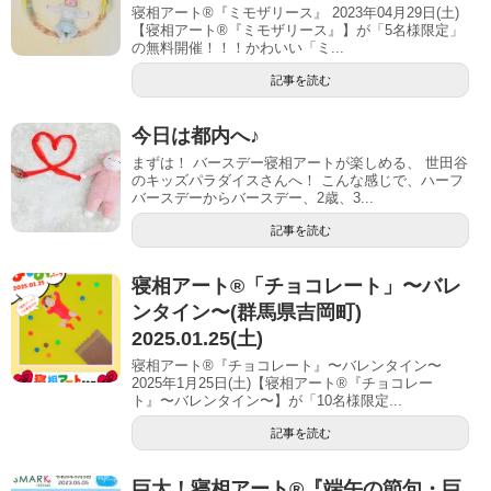
寝相アート®『ミモザリース』 2023年04月29日(土)
【寝相アート®︎『ミモザリース』】が「5名様限定」
の無料開催！！！かわいい「ミ...
記事を読む
今日は都内へ♪
まずは！ バースデー寝相アートが楽しめる、 世田谷
のキッズパラダイスさんへ！ こんな感じで、ハーフ
バースデーからバースデー、2歳、3...
記事を読む
寝相アート®「チョコレート」〜バレ
ンタイン〜(群馬県吉岡町)
2025.01.25(土)
寝相アート®『チョコレート』〜バレンタイン〜
2025年1月25日(土)【寝相アート®︎『チョコレー
ト』〜バレンタイン〜】が「10名様限定...
記事を読む
巨大！寝相アート®︎『端午の節句・巨