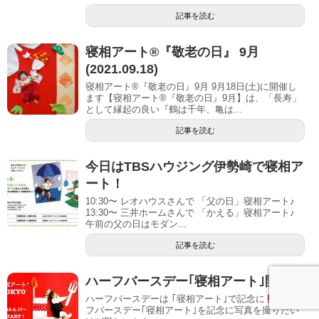
記事を読む
寝相アート®︎『敬老の日』 9月
(2021.09.18)
寝相アート®『敬老の日』9月 9月18日(土)に開催し
ます【寝相アート®︎『敬老の日』9月】は、「長寿」
として縁起の良い『鶴は千年、亀は...
記事を読む
今日はTBSハウジング伊勢崎で寝相ア
ート！
10:30〜 レオハウスさんで 「父の日」寝相アート♪
13:30〜 三井ホームさんで 「かえる」寝相アート♪
午前の父の日はモダン...
記事を読む
ハーフバースデー｢寝相アート｣開催！
ハーフバースデーは ｢寝相アート｣で記念に
ハー
フバースデー｢寝相アート｣を記念に写真を撮りたい