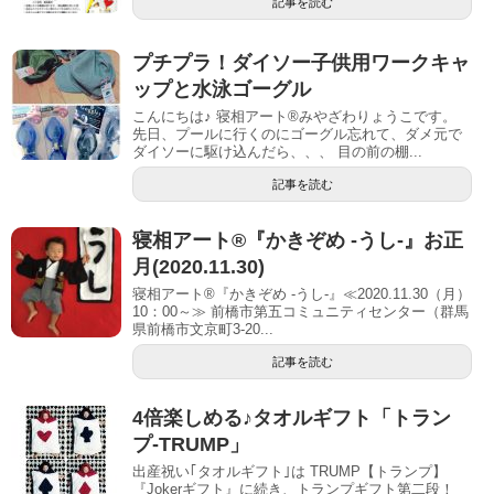
記事を読む
プチプラ！ダイソー子供用ワークキャ
ップと水泳ゴーグル
こんにちは♪ 寝相アート®︎みやざわりょうこです。
先日、プールに行くのにゴーグル忘れて、ダメ元で
ダイソーに駆け込んだら、、、 目の前の棚...
記事を読む
寝相アート®『かきぞめ -うし-』お正
月(2020.11.30)
寝相アート®『かきぞめ -うし-』≪2020.11.30（月）
10：00～≫ 前橋市第五コミュニティセンター（群馬
県前橋市文京町3-20...
記事を読む
4倍楽しめる♪タオルギフト「トラン
プ-TRUMP」
出産祝い｢タオルギフト｣は TRUMP【トランプ】
『Jokerギフト』に続き、トランプギフト第二段！