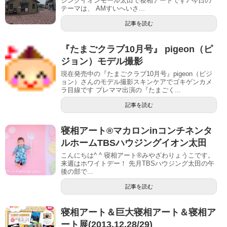
ジングイオンモール太田で寝相アートです♪ 今日の
テーマは、 AMすいへいさ...
記事を読む
『たまごクラブ10月号』 pigeon（ピ
ジョン）モデル撮影
現在発売中の『たまごクラブ10月号』pigeon（ピジ
ョン）さんのモデル撮影スキンケアでゴキゲンカメ
ラ目線です プレママ出演の『たまごく...
記事を読む
寝相アート®︎マカロンinコンチネンタ
ルホームTBSハウジングイオン太田
こんにちは^ ^ 寝相アート®︎みやざわりょうこです。
来週はホワイトデー！ 先月TBSハウジング太田の午
後の部で...
記事を読む
寝相アート＆巨大寝相アート＆寝相ア
ート展(2013.12.28/29)