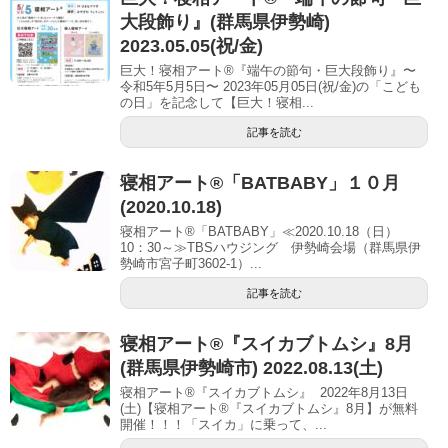
大段飾り』(群馬県伊勢崎)
2023.05.05(祝/金)
巨大！寝相アート®『端午の節句・巨大段飾り』〜
令和5年5月5日〜 2023年05月05日(祝/金)の「こども
の日」を記念して【巨大！寝相...
記事を読む
寝相アート®「BATBABY」１０月
(2020.10.18)
寝相アート®「BATBABY」≪2020.10.18（日）
10：30～≫TBSハウジング 伊勢崎会場（群馬県伊
勢崎市宮子町3602-1）...
記事を読む
寝相アート®︎『スイカブトムシ』8月
(群馬県伊勢崎市) 2022.08.13(土)
寝相アート®『スイカブトムシ』 2022年8月13日
(土)【寝相アート®︎『スイカブトムシ』8月】が無料
開催！！！「スイカ」に乗って、...