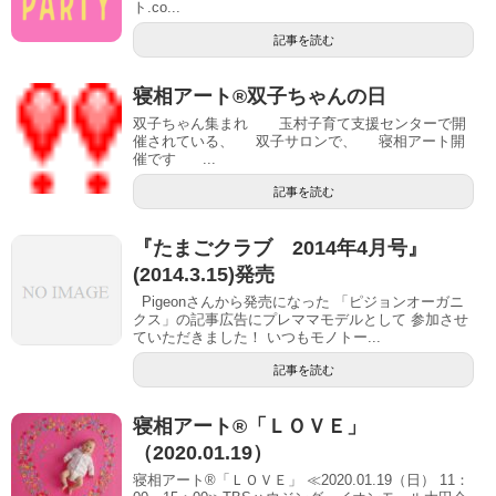
ト.co...
記事を読む
寝相アート®双子ちゃんの日
双子ちゃん集まれ 玉村子育て支援センターで開
催されている、 双子サロンで、 寝相アート開
催です ...
記事を読む
『たまごクラブ 2014年4月号』
(2014.3.15)発売
Pigeonさんから発売になった 「ピジョンオーガニ
クス」の記事広告にプレママモデルとして 参加させ
ていただきました！ いつもモノトー...
記事を読む
寝相アート®「ＬＯＶＥ」
（2020.01.19）
寝相アート®「ＬＯＶＥ」 ≪2020.01.19（日） 11：