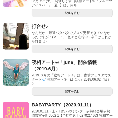
08月06日(土)に開催します【寝相アート®︎『フルーツ
アイスバー』~夏~】は、赤ち...
記事を読む
打合せ♪
なんだか、最近バタバタでブログ更新できていなか
ったですがヽ(´o｀；、 色々と進行中♪ 今日はこれか
ら打合せ♪
記事を読む
寝相アート®「june」開催情報
（2019.6月）
2019.６月の「寝相アート®」は、古墳フェスタでス
タート
寝相アート®『はにわ』2019.06.02（日）
9...
記事を読む
BABYPARTY（2020.01.11）
2020.01.11（土）TBSハウジング 伊勢崎会場伊勢
崎市宮子町3602-1【予約申込】0270214963 寝相アー