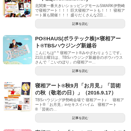
北関東一番大きいショッピングモールSMARK伊勢崎
で寝相アート！！！ 巨大寝相アートも！！！ 寝相ア
ート展も開催！！！ 盛りだくさんな2日...
記事を読む
PO®︎HAUS(ポラテック株)×寝相アー
ト®︎TBSハウジング新越谷
こんにちは^ ^ 寝相アート®︎みやざわりょうこです。
21日土曜日は、TBSハウジング新越谷のポウハウス
さんで「こいのぼり」の寝相アー...
記事を読む
寝相アート®秋9月「お月見」「芸術
の秋（敬老の日）」（2016.9.17）
TBSハウジング伊勢崎会場で 寝相アート♪ 寝相ア
ート®︎「お月見」inセキスイハイム 寝相アート
®︎「芸術の...
記事を読む