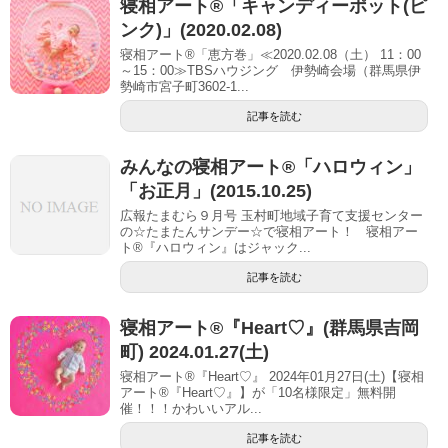
寝相アート®「キャンディーポット(ピ
ンク)」(2020.02.08)
寝相アート®「恵方巻」≪2020.02.08（土） 11：00
～15：00≫TBSハウジング 伊勢崎会場（群馬県伊
勢崎市宮子町3602-1...
記事を読む
みんなの寝相アート®「ハロウィン」
「お正月」(2015.10.25)
広報たまむら９月号 玉村町地域子育て支援センター
の☆たまたんサンデー☆で寝相アート！ 寝相アー
ト®『ハロウィン』はジャック...
記事を読む
寝相アート®︎『Heart♡』(群馬県吉岡
町) 2024.01.27(土)
寝相アート®『Heart♡』 2024年01月27日(土)【寝相
アート®︎『Heart♡』】が「10名様限定」無料開
催！！！かわいいアル...
記事を読む