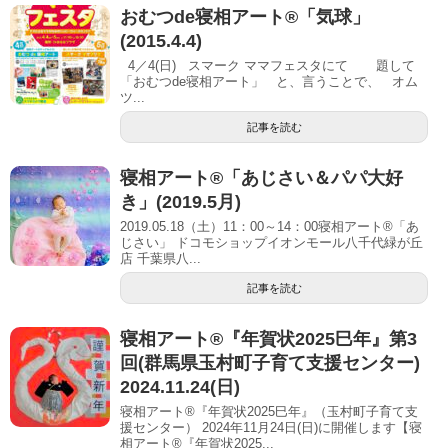
おむつde寝相アート®「気球」
(2015.4.4)
4／4(日) スマーク ママフェスタにて 題して
「おむつde寝相アート」 と、言うことで、 オム
ツ...
記事を読む
寝相アート®「あじさい＆パパ大好
き」(2019.5月)
2019.05.18（土）11：00～14：00寝相アート®「あ
じさい」 ドコモショップイオンモール八千代緑が丘
店 千葉県八...
記事を読む
寝相アート®︎『年賀状2025巳年』第3
回(群馬県玉村町子育て支援センター)
2024.11.24(日)
寝相アート®『年賀状2025巳年』（玉村町子育て支
援センター） 2024年11月24日(日)に開催します【寝
相アート®︎『年賀状2025...