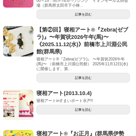
00～15：00≫TBSハウジング イオンモール太田会
場（群馬県太田市下小林...
記事を読む
【第②回】寝相アート®︎『Zebra(ゼブ
ラ)』〜年賀状2026午年(馬)〜
《2025.11.12(水)》前橋市上川淵公民
館(群馬県)
寝相アート®『Zebra(ゼブラ)』 〜年賀状2026午年
(馬)〜 （前橋市上川淵公民館） 2025年11月12日(水)
に開催します、第...
記事を読む
寝相アート(2013.10.4)
寝相アートinすまいポート水戸!!
記事を読む
寝相アート®︎『お正月』(群馬県伊勢