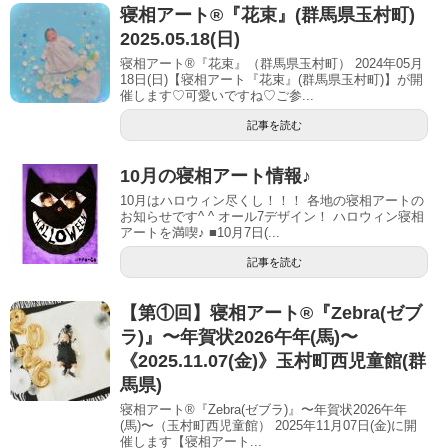
寝相アート®︎『花束』(群馬県玉村町)
2025.05.18(日)
寝相アート®『花束』（群馬県玉村町） 2024年05月
18日(日)【寝相アート『花束』(群馬県玉村町)】が開
催します♡可愛いですね♡ご参...
記事を読む
10月の寝相アート情報♪
10月はハロウィン尽くし！！！ 各地の寝相アートの
お知らせです^ ^ オール7デザイン！ ハロウィン寝相
アートを満喫♪ ■10月7日(...
記事を読む
【第①回】寝相アート®︎『Zebra(ゼブ
ラ)』〜年賀状2026午年(馬)〜
《2025.11.07(金)》玉村町西児童館(群
馬県)
寝相アート®『Zebra(ゼブラ)』〜年賀状2026午年
(馬)〜（玉村町西児童館） 2025年11月07日(金)に開
催します【寝相アート...