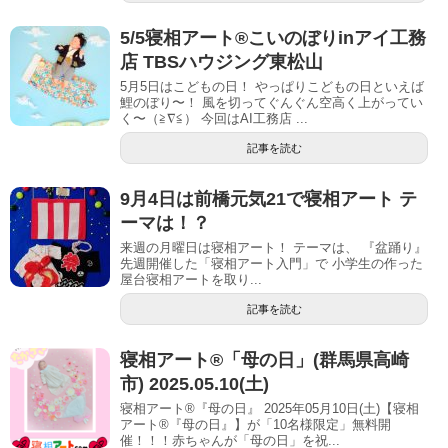
5/5寝相アート®︎こいのぼりinアイ 工務
店 TBSハウジング東松山
5月5日はこどもの日！ やっぱりこどもの日といえば
鯉のぼり〜！ 風を切ってぐんぐん空高く上がってい
く〜（≧∇≦） 今回はAI工務店 ...
記事を読む
9月4日は前橋元気21で寝相アート テ
ーマは！？
​​ 来週の月曜日は寝相アート！ テーマは、 『盆踊り』
先週開催した「寝相アート入門」で 小学生の作った
屋台寝相アートを取り...
記事を読む
寝相アート®「母の日」(群馬県高崎
市) 2025.05.10(土)
寝相アート®『母の日』 2025年05月10日(土)【寝相
アート®︎『母の日』】が「10名様限定」無料開
催！！！赤ちゃんが「母の日」を祝...