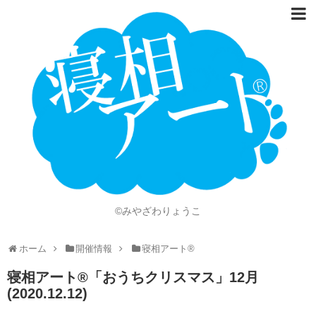
ホーム
Language
開催情報
動画
ニュース
ショッピング
©みやざわりょうこ
画像
ホーム
開催情報
寝相アート®
お問い合わせ
寝相アート®「おうちクリスマス」12月
知的財産権
(2020.12.12)