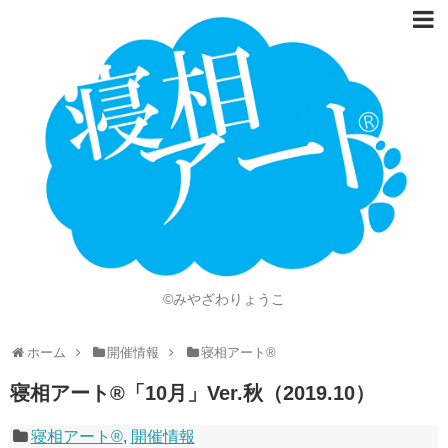
ホーム
Language
開催情報
動画
ニュース
ショッピング
©みやざわりょうこ
画像
ホーム
開催情報
寝相アート®
お問い合わせ
寝相アート®「10月」Ver.秋（2019.10）
知的財産権
寝相アート®
,
開催情報