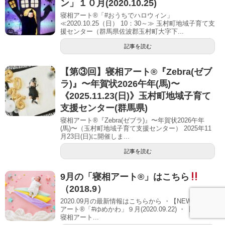
ン」１０月(2020.10.25)
寝相アート®「#おうちでハロウィン」
≪2020.10.25（日） 10：30～≫ 玉村町地域子育て支
援センター（群馬県佐波郡玉村町大字下...
記事を読む
【第③回】寝相アート®︎『Zebra(ゼブ
ラ)』〜年賀状2026午年(馬)〜
《2025.11.23(日)》玉村町地域子育て
支援センター(群馬県)
寝相アート®『Zebra(ゼブラ)』〜年賀状2026午年
(馬)〜（玉村町地域子育て支援センター） 2025年11
月23日(日)に開催しま...
記事を読む
9月の「寝相アート®」はこちら
（2018.9）
2020.09月の最新情報はこちらから ・【NEW】寝相
アート®「#ゆめかわ」９月(2020.09.22) ・【NEW】
寝相アート...