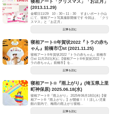
寝相アート「クリスマス」「お正月」
(2013.11.29)
金曜日11/29 10：30～11：30 すまいポート小山
にて、寝相アート写真撮影開催です 今回は、 「クリ
スマス」と「お正月」
記事を読む
寝相アート®︎年賀状2022『トラの赤ち
ゃん』前橋市①st (2021.11.25)
寝相アート®年賀状2022『トラの赤ちゃん』前橋市
①st 11月25日(木)に【寝相アート®︎年賀状2022『ト
ラの赤ちゃん』前橋市】を...
記事を読む
寝相アート®︎『雨上がり』(埼玉県上里
町神保原) 2025.06.18(水)
寝相アート®『雨上がり』 2025年06月18日(水)【寝
相アート®︎『雨上がり』】が開催！！！涼しい児童
館の室内で、梅雨の雨上がり寝相...
記事を読む