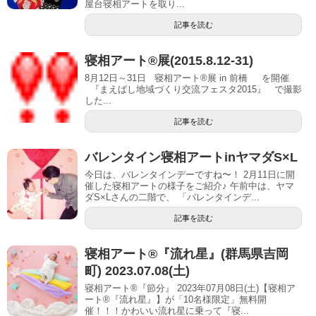
屋台寝相アートを取り...
記事を読む
寝相アート®展(2015.8.12-31)
8月12日～31日 寝相アート®展 in 前橋 を開催
『まえばし地域づくり交流フェスタ2015』 で撮影
した...
記事を読む
バレンタイン寝相アートinヤマダS×L
今日は、バレンタインデーですね〜！ 2月11日に開
催した寝相アートの様子をご紹介♪ 午前中は、ヤマ
ダS×Lさんの二階で、 「バレンタインデ...
記事を読む
寝相アート®︎『流れ星』(群馬県吉岡
町) 2023.07.08(土)
寝相アート®『節分』 2023年07月08日(土)【寝相ア
ート®︎『流れ星』】が「10名様限定」無料開
催！！！かわいい流れ星に乗って『寝...