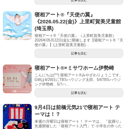
記事を読む
寝相アート®︎『天使の翼』
《2026.05.22(金)》上里町賀美児童館
(埼玉県)
寝相アート®『天使の翼』（上里町賀美児童館）
2026年05月22日(金)に開催します【寝相アート®︎『天
使の翼』】(上里町賀美児童館)...
記事を読む
寝相アート®︎×ミサワホーム伊勢崎
こんにちは(^^) 寝相アート®︎みやざわりょうこです。
GWは4/29日にTBSハウジング太田、5/6TBSハウジ
ング伊勢崎、5/7ハ...
記事を読む
9月4日は前橋元気21で寝相アート テ
ーマは！？
​​ 来週の月曜日は寝相アート！ テーマは、 『盆踊り』
先週開催した「寝相アート入門」で 小学生の作った