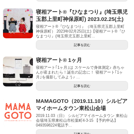
寝相アート®︎『ひなまつり』(埼玉県児
玉郡上里町神保原町) 2023.02.25(土)
寝相アート®『ひなまつり』（埼玉県児玉郡上里町
神保原町） 2023年02月25日(土)【寝相アート®︎『ひ
なまつり』(埼玉県児玉郡上里町...
記事を読む
寝相アート® 1ヶ月
寝相アート｢1ヶ月｣は スケールで身体測定♪ 赤ちゃ
んが産まれたら！誕生の記念に！ 寝相アート｢1ヶ
月｣を撮影してみよう♪ ...
記事を読む
MAMAGOTO（2019.11.10）シルピア
マイホームタウン東松山会場
2019.11.03（日） シルピアマイホームタウン 東松山
会場埼玉県東松山市松葉町4-3-15 【予約申込】
0493598224電話予...