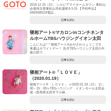
2019.12.15（日） シルピアマイホームタウン 東松山
会場埼玉県東松山市松葉町4-3-15 【予約申込】
0493598224電話...
記事を読む
寝相アート®︎マカロンinコンチネンタ
ルホームTBSハウジングイオン太田
こんにちは^ ^ 寝相アート®︎みやざわりょうこです。
来週はホワイトデー！ 先月TBSハウジング太田の午
後の部で...
記事を読む
寝相アート®「ＬＯＶＥ」
（2020.01.19）
寝相アート®「ＬＯＶＥ」 ≪2020.01.19（日） 11：
00～15：00≫TBSハウジング イオンモール太田会
場（群馬県太田市下小林...
記事を読む