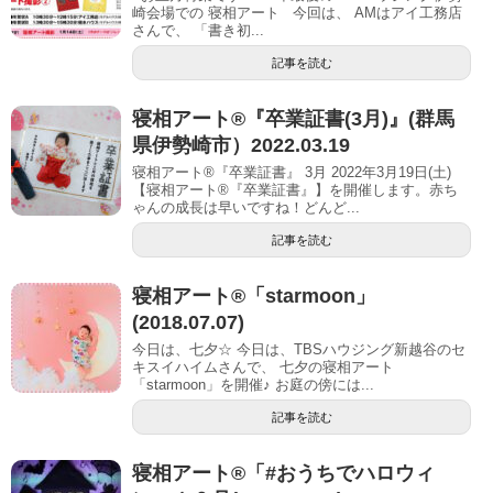
崎会場での 寝相アート 今回は、 AMはアイ工務店
さんで、 「書き初...
記事を読む
寝相アート®︎『卒業証書(3月)』(群馬
県伊勢崎市）2022.03.19
寝相アート®『卒業証書』 3月 2022年3月19日(土)
【寝相アート®︎『卒業証書』】を開催します。赤ち
ゃんの成長は早いですね！どんど...
記事を読む
寝相アート®︎「starmoon」
(2018.07.07)
今日は、七夕☆ 今日は、TBSハウジング新越谷のセ
キスイハイムさんで、 七夕の寝相アート
「starmoon」を開催♪ お庭の傍には...
記事を読む
寝相アート®「#おうちでハロウィ