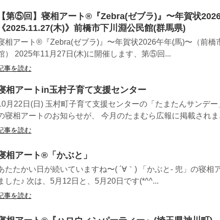
【第⑤回】寝相アート®︎『Zebra(ゼブラ)』〜年賀状202
《2025.11.27(木)》前橋市下川淵公民館(群馬県)
寝相アート®『Zebra(ゼブラ)』〜年賀状2026午年(馬)〜（前
館） 2025年11月27日(木)に開催します、第⑤回...
記事を読む
寝相アートin玉村子育て支援センター
10月22日(日) 玉村町子育て支援センターの「たまたんサンデ
の寝相アートのお知らせが、 今月のたまむら広報に掲載されま..
記事を読む
寝相アート®︎「かぶと」
あたたかい日が続いていますね〜( ´∀｀) 「かぶと- 兜」の寝
ました♪ 次は、5月12日と、5月20日です(*^^...
記事を読む