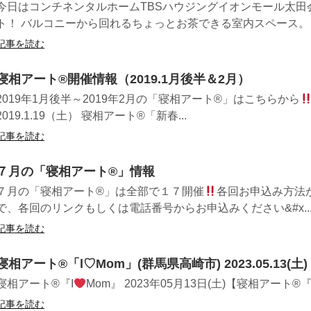
今日はコンチネンタルホームTBSハウジングイオンモール太田
ト！ バルコニーから回れるちょっとお茶できる室内スペース。 ..
記事を読む
寝相アート®開催情報（2019.1月後半＆2月）
2019年1月後半～2019年2月の「寝相アート®」はこちらから
2019.1.19（土） 寝相アート®「新春...
記事を読む
７月の「寝相アート®」情報
７月の「寝相アート®」は全部で１７開催
各回お申込み方法
で、各回のリンクもしくは電話番号からお申込みください&#x..
記事を読む
寝相アート®︎「l♡Mom」(群馬県高崎市) 2023.05.13(土)
寝相アート®『I
Mom』 2023年05月13日(土)【寝相アート®︎『
記事を読む