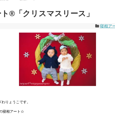
ト®︎「クリスマスリース」
寝相ア
やざわりょうこです。
の寝相アート☆