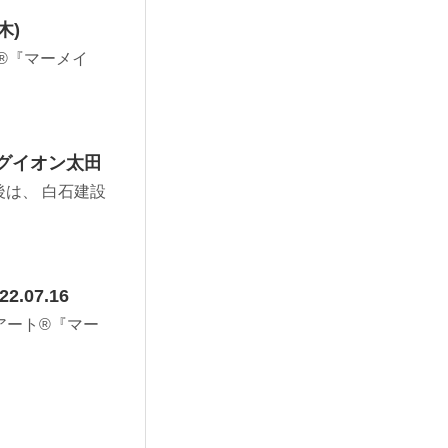
木)
®︎『マーメイ
ングイオン太田
後は、 白石建設
07.16
アート®︎『マー