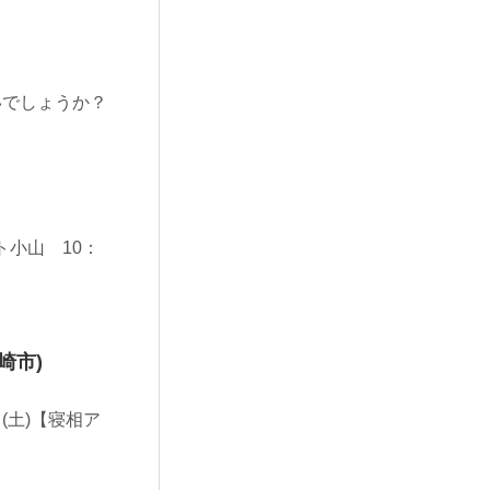
いでしょうか？
ト小山 10：
崎市)
(土)【寝相ア