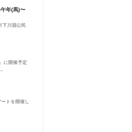
6午年(馬)〜
橋市下川淵公民
ー」に開催予定
.
相アートを開催し