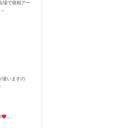
会場で寝相アー
.
が違いますの
.
I
...