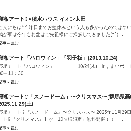
寝相アート®︎×積水ハウス イオン太田
こんにちは^ ^ 昨日までお盆休みという人も多かったのではな
我が家は今年もお盆はご先祖様にご挨拶してきました(^^) ...
記事を読む
寝相アート「ハロウィン」「羽子板」(2013.10.24)
寝相アート「ハロウィン」 10/24(木) inすまいポー
30～11：30
記事を読む
寝相アート®「スノードーム」〜クリスマス〜(群馬県高
2025.11.29(土)
寝相アート®『スノードーム』〜クリスマス〜 2025年11月29日
ート®︎『クリスマス』】が「10名様限定」無料開催！！！...
記事を読む