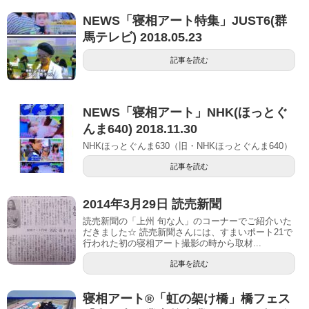
NEWS「寝相アート特集」JUST6(群
馬テレビ) 2018.05.23
記事を読む
NEWS「寝相アート」NHK(ほっとぐ
んま640) 2018.11.30
NHKほっとぐんま630（旧・NHKほっとぐんま640）
記事を読む
2014年3月29日 読売新聞
読売新聞の「上州 旬な人」のコーナーでご紹介いた
だきました☆ 読売新聞さんには、すまいポート21で
行われた初の寝相アート撮影の時から取材...
記事を読む
寝相アート®「虹の架け橋」橋フェス