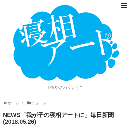
ホーム
Language
開催情報
動画
ニュース
ショッピング
©みやざわりょうこ
画像
ホーム
ニュース
お問い合わせ
NEWS「我が子の寝相アートに」毎日新聞
知的財産権
(2018.05.26)