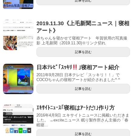
記事を読む
2019.11.30《上毛新聞ニュース｜寝相
アート》
赤ちゃんを寝かせて寝相アート 年賀状用の写真撮
影 上毛新聞（2019.11.30)※リンク切れ
記事を読む
日本ﾃﾚﾋﾞ｢ｽｯｷﾘ
｣寝相アート紹介
2011年9月28日 日本テレビ「スッキリ！！」で
COCOちゃんの寝相アートが紹介されました^ ^
記事を読む
ｴｷｻｲﾄﾆｭｰｽ｢寝相はｱｰﾄだ!｣作り方
2016年4月9日 エキサイトニュースに掲載いただきま
した。 →exciteニュース 眠り製作所さん主催の「春
眠寝...
記事を読む