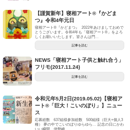
【謹賀新年】寝相アート®︎『かどま
つ』令和4年元日
寝相アート®『かどまつ』 2022年あけましておめで
とうございます。令和4年も「寝相アート®︎」をよろ
しくお願いいたします。皆さんは門...
記事を読む
NEWS「寝相アート子供と触れ合う」
フリモ(2017.11.24)
記事を読む
令和元年5月2日(2019.05.02)【寝相ア
ート®「巨大！こいのぼり」】ニュー
ス
応募総数 637組様参加総数 500組様（巨大+個人3
種） 夢の中でこいのぼりゆらゆら… 記念の日にかわ
いい瞬間 伊勢崎 ...