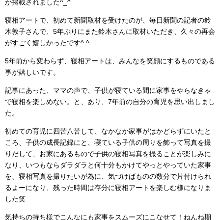
が掲載されました^_^
寝相アートで、初めて新聞取材を受けたのが、毎日新聞の記者の鈴
木敦子さんで、5年ぶりにまた鈴木さんに取材いただき、久々の再会
がすごく嬉しかったです^ ^
5年前から変わらず、寝相アートは、みんなを笑顔にするものである
事が嬉しいです。
記事にあった、ママの声で、子供が寝ている間に家事をやらなきゃ
で寝相を楽しめない。と、あり、7年前の自分の育児を思い出しまし
た。
初めての育児に四苦八苦して、なかなか家事がはかどらずにいたと
ころ、子供の成長記録にと、寝ている子供の周りを飾って写真を撮
りだして、お家にあるもので子供の寝相写真を撮ることが楽しみに
なり、いつもならダラダラと何十分もかけてやっとやっていた家事
を、寝相写真を撮りたいが為に、気づけばものの数分で片付けられ
るよーになり、残った時間は存分に寝相アートを楽しむ様になりま
した笑
気持ちの持ち様でこんなにも家事をスムーズにこなせて！ねんね期