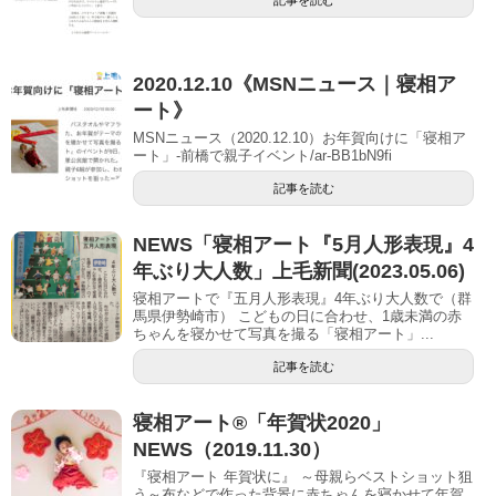
2020.12.10《MSNニュース｜寝相ア
ート》
MSNニュース（2020.12.10）お年賀向けに「寝相ア
ート」-前橋で親子イベント/ar-BB1bN9fi
記事を読む
NEWS「寝相アート『5月人形表現』4
年ぶり大人数」上毛新聞(2023.05.06)
寝相アートで『五月人形表現』4年ぶり大人数で（群
馬県伊勢崎市） こどもの日に合わせ、1歳未満の赤
ちゃんを寝かせて写真を撮る「寝相アート」...
記事を読む
寝相アート®︎「年賀状2020」
NEWS（2019.11.30）
『寝相アート 年賀状に』 ～母親らベストショット狙
う～布などで作った背景に赤ちゃんを寝かせて年賀