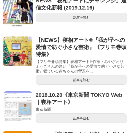
NEWS「寝相アートにチャレンジ」通
信文化新報 (2019.12.16)
記事を読む
【NEWS】寝相アート®︎『我が子への
愛情で紡ぐ小さな芸術』《フリモ巻頭
特集》
【フリモ巻頭特集】寝相アート®︎作家・みやざわり
ょうこさんの願い『我が子への愛情で紡ぐ小さな芸
術』寝ている赤ちゃんの背景を...
記事を読む
2018.10.20《東京新聞 TOKYO Web
｜寝相アート》
東京新聞
記事を読む