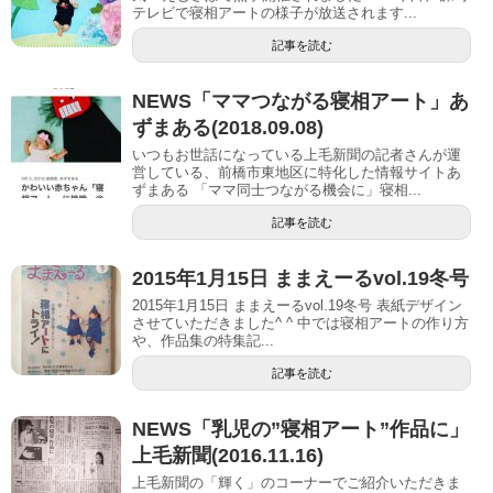
テレビで寝相アートの様子が放送されます...
記事を読む
NEWS「ママつながる寝相アート」あ
ずまある(2018.09.08)
いつもお世話になっている上毛新聞の記者さんが運
営している、前橋市東地区に特化した情報サイトあ
ずまある 「ママ同士つながる機会に」寝相...
記事を読む
2015年1月15日 ままえーるvol.19冬号
2015年1月15日 ままえーるvol.19冬号 表紙デザイン
させていただきました^ ^ 中では寝相アートの作り方
や、作品集の特集記...
記事を読む
NEWS「乳児の”寝相アート”作品に」
上毛新聞(2016.11.16)
上毛新聞の「輝く」のコーナーでご紹介いただきま