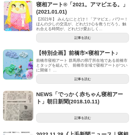
寝相アート®︎「2021。アマビエる。」
(2021.01.01)
【2021年】 みんなにとどけ！「アマビエ」パワー！
ほんの少しの交流が、どれだけ心を救うだろう。触
れ合える時間が、どれだけ愛おしく...
記事を読む
【特別企画】前橋市×寝相アート♪
前橋市寝相アート 群馬県の県庁所在地である前橋市
とタッグを組んで、 前橋市全域で寝相アートがつい
に開催！ ...
記事を読む
NEWS「でっかく赤ちゃん寝相アー
ト」朝日新聞(2018.10.11)
記事を読む
2022.11.28《上毛新聞ニュース｜寝相