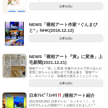
記事を読む
NEWS「寝相アート作家 “ぐんまび
と”」NHK(2016.12.12)
記事を読む
NEWS「寝相アート『寅』に変身」上
毛新聞(2021.12.21)
寝相アート『寅』に変身 衣服やタオルで作り込んだ
背景に赤ちゃんを寝かせて写真を撮る「寝相アー
ト」のイベントが、前橋市の第五コミュニティセ...
記事を読む
日本ﾃﾚﾋﾞ｢ｽｯｷﾘ
｣寝相アート紹介
2011年9月28日 日本テレビ「スッキリ！！」で
COCOちゃんの寝相アートが紹介されました^ ^