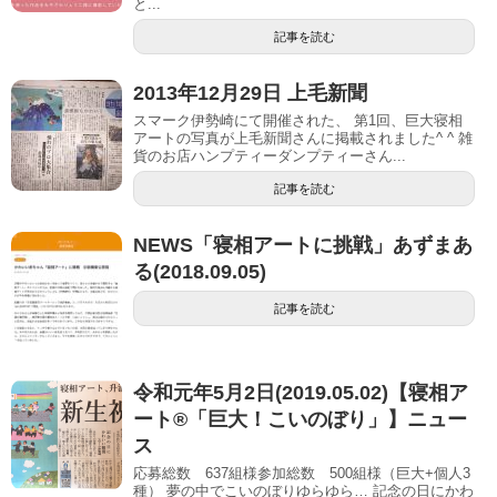
と...
記事を読む
2013年12月29日 上毛新聞
スマーク伊勢崎にて開催された、 第1回、巨大寝相
アートの写真が上毛新聞さんに掲載されました^ ^ 雑
貨のお店ハンプティーダンプティーさん...
記事を読む
NEWS「寝相アートに挑戦」あずまあ
る(2018.09.05)
記事を読む
令和元年5月2日(2019.05.02)【寝相ア
ート®「巨大！こいのぼり」】ニュー
ス
応募総数 637組様参加総数 500組様（巨大+個人3
種） 夢の中でこいのぼりゆらゆら… 記念の日にかわ