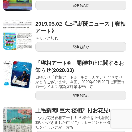
記事を読む
2019.05.02《上毛新聞ニュース｜寝相
アート》
※リンク切れ
記事を読む
「寝相アート®」開催中止に関するお
知らせ(2020.03)
日頃より「寝相アート®」を楽しんでいただきあり
がとうございます。今回、2020年02月26日に新型コ
ロナウイルス感染症対策本部にて...
記事を読む
上毛新聞｢巨大 寝相ｱｰﾄ｣お花見!
巨大お花見寝相アート！ の様子を上毛新聞さんに掲
載いただきました(*^▽^*) ちょーどシャッターを切っ
たタイミングが、赤ち...