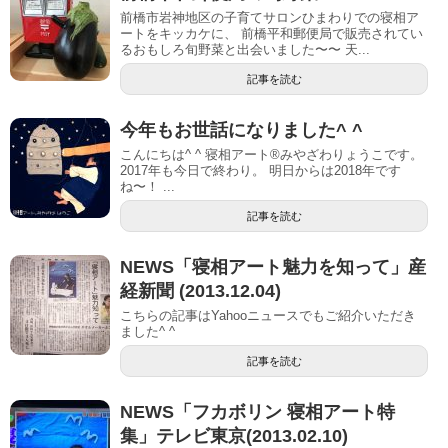
前橋市岩神地区の子育てサロンひまわりでの寝相ア
ートをキッカケに、 前橋平和郵便局で販売されてい
るおもしろ旬野菜と出会いました〜〜 天...
記事を読む
今年もお世話になりました^ ^
こんにちは^ ^ 寝相アート®︎みやざわりょうこです。
2017年も今日で終わり。 明日からは2018年です
ね〜！ ...
記事を読む
NEWS「寝相アート魅力を知って」産
経新聞 (2013.12.04)
こちらの記事はYahooニュースでもご紹介いただき
ました^ ^
記事を読む
NEWS「フカボリン 寝相アート特
集」テレビ東京(2013.02.10)