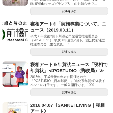
眠 寝相deキッズグランプリ」のお知らせで...
記事を読む
寝相アート®「実施事業について」ニ
ュース（2019.03.11）
平成30年度第2回下川淵公民館運営推進委員会
（2019.03.11） 平成30年度第2回下川淵公民館運営
推進委員会【主な意見】「...
記事を読む
寝相アート＆年賀状ニュース「寝相で
年賀状」≪POSTUDIO（郵便局）≫
2018年、平成最後の年末に開催された
「POSTUDIO（日本郵便）」“進化系年賀状”体験イ
ベントの様子です。 一般公開日では、1000...
記事を読む
2016.04.07《SANKEI LIVING｜寝相
アート》