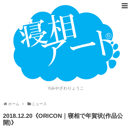
ホーム
Language
開催情報
動画
ニュース
ショッピング
©みやざわりょうこ
画像
ホーム
ニュース
お問い合わせ
2018.12.20《ORICON｜寝相で年賀状(作品公
知的財産権
開)》