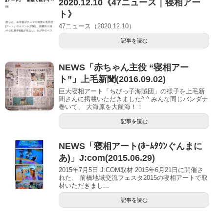
2020.12.10《47ニュース｜寝相アー
ト》
47ニュース（2020.12.10）
記事を読む
NEWS「赤ちゃん主役 “寝相アー
ト”」上毛新聞(2016.09.02)
巨大寝相アート「ちびっ子海賊団」の様子を上毛新
聞さんに掲載いただきました^ ^ みんな同じバンダナ
巻いて、 大海原を大航海！！
記事を読む
NEWS「寝相アート(ﾎｰﾑﾀｳﾝぐんまに
あ)」J:com(2015.06.29)
2015年7月5日 J:COM取材 2015年6月21日に開催さ
れた、 前橋地域交流フェスタ2015の寝相アートで取
材いただきまし...
記事を読む