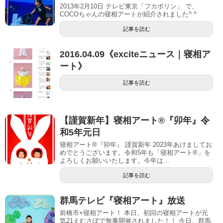
2013年2月10日 テレビ東京「フカボリン」 で、
COCOちゃんの寝相アートが紹介されました^ ^
記事を読む
2016.04.09《exciteニュース｜寝相ア
ート》
記事を読む
【謹賀新年】寝相アート®︎『卯年』令
和5年元日
寝相アート®『卯年』 謹賀新年 2023年あけましてお
めでとうございます。令和5年も「寝相アート®︎」を
よろしくお願いいたします。今年は...
記事を読む
群馬テレビ『寝相アート』放送
前橋市×寝相アート！ 本日、初回の寝相アートが元
気21えむさぽで無事開催されました！！ 今日、群馬