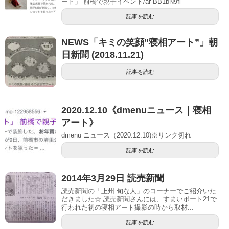
ート」-前橋で親子イベント/ar-BB1bN9fi
記事を読む
NEWS「キミの笑顔”寝相アート”」朝
日新聞 (2018.11.21)
記事を読む
2020.12.10《dmenuニュース｜寝相
アート》
dmenu ニュース（2020.12.10)※リンク切れ
記事を読む
2014年3月29日 読売新聞
読売新聞の「上州 旬な人」のコーナーでご紹介いた
だきました☆ 読売新聞さんには、すまいポート21で
行われた初の寝相アート撮影の時から取材...
記事を読む