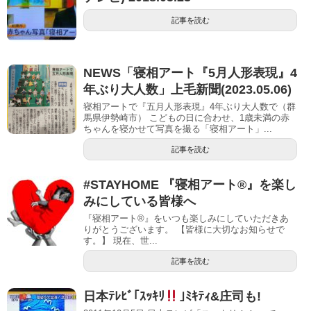
記事を読む
NEWS「寝相アート『5月人形表現』4
年ぶり大人数」上毛新聞(2023.05.06)
寝相アートで『五月人形表現』4年ぶり大人数で（群
馬県伊勢崎市） こどもの日に合わせ、1歳未満の赤
ちゃんを寝かせて写真を撮る「寝相アート」...
記事を読む
#STAYHOME 『寝相アート®』を楽し
みにしている皆様へ
『寝相アート®』をいつも楽しみにしていただきあ
りがとうございます。 【皆様に大切なお知らせで
す。】 現在、世...
記事を読む
日本ﾃﾚﾋﾞ｢ｽｯｷﾘ
｣ﾐｷﾃｨ&庄司も!