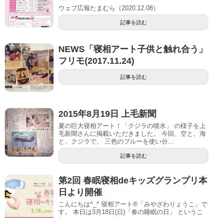
ウェブ広報たまむら（2020.12.08）
記事を読む
NEWS「寝相アート子供と触れ合う」
フリモ(2017.11.24)
記事を読む
2015年8月19日 上毛新聞
夏の巨大寝相アート！「クジラの噴水」 の様子を上
毛新聞さんに掲載いただきました。 今回、空と、海
と、クジラで、 三色のブルーを使い分...
記事を読む
第2回 春眠寝相deキッズグランプリ本
日より開催
こんにちは^_^ 寝相アート®︎「みやざわりょうこ」で
す。 本日は3月18日(日)「春の睡眠の日」 というこ