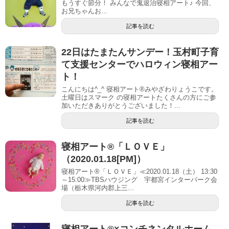
もうすぐ節分！ みんなで鬼退治寝相アート♪ 今回、
お兄ちゃんお...
記事を読む
22日はたまたんサンデー！玉村町子育
て支援センターでハロウィン寝相アー
ト！
こんにちは^_^ 寝相アート®︎みやざわりょうこです。
土曜日はスマーク の寝相アートたくさんの方にご参
加いただきありがとうございました！...
記事を読む
寝相アート®「ＬＯＶＥ」
（2020.01.18[PM]）
寝相アート®「ＬＯＶＥ」≪2020.01.18（土） 13:30
～15:00≫TBSハウジング 宇都宮インターパーク会
場（栃木県河内郡上三...
記事を読む