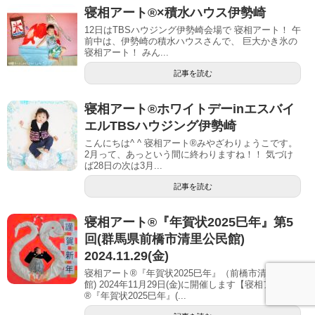
寝相アート®︎×積水ハウス伊勢崎
12日はTBSハウジング伊勢崎会場で 寝相アート！ 午
前中は、伊勢崎の積水ハウスさんで、 巨大かき氷の
寝相アート！ みん...
記事を読む
寝相アート®︎ホワイトデーinエスバイ
エルTBSハウジング伊勢崎
こんにちは^ ^ 寝相アート®︎みやざわりょうこです。
2月って、あっという間に終わりますね！！ 気づけ
ば28日の次は3月...
記事を読む
寝相アート®︎『年賀状2025巳年』第5
回(群馬県前橋市清里公民館)
2024.11.29(金)
寝相アート®『年賀状2025巳年』（前橋市清里公民
館) 2024年11月29日(金)に開催します【寝相アート
®︎『年賀状2025巳年』(...