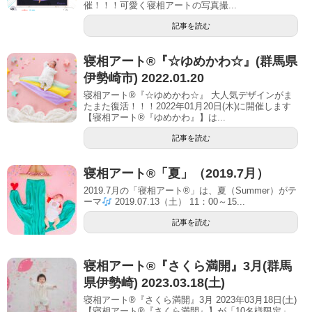
催！！！可愛く寝相アートの写真撮...
記事を読む
寝相アート®︎『☆ゆめかわ☆』(群馬県
伊勢崎市) 2022.01.20
寝相アート®『☆ゆめかわ☆』 大人気デザインがま
たまた復活！！！2022年01月20日(木)に開催します
【寝相アート®︎『ゆめかわ』】は...
記事を読む
寝相アート®「夏」（2019.7月）
2019.7月の「寝相アート®」は、夏（Summer）がテ
ーマ
2019.07.13（土） 11：00～15...
記事を読む
寝相アート®︎『さくら満開』3月(群馬
県伊勢崎) 2023.03.18(土)
寝相アート®『さくら満開』3月 2023年03月18日(土)
【寝相アート®︎『さくら満開』】が「10名様限定」