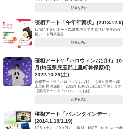
記事を読む
寝相アート「午年年賀状」(2013.12.6)
12/6にすまいポート21群馬中央で年賀状に午年の寝
相アート写真撮影
記事を読む
寝相アート®︎『ハロウィンおばけ』10
月(埼玉県児玉郡上里町神保原町)
2022.10.29(土)
寝相アート®『ハロウィンおばけ』（埼玉県児玉郡
上里町神保原町） 2022年10月29日(土)に開催します
【寝相アート®︎『ハロウィンおば...
記事を読む
寝相アート「バレンタインデー」
(2014.1.18/1.19)
1/18（土）・19（日） 場所 NICE 住まいるcafe