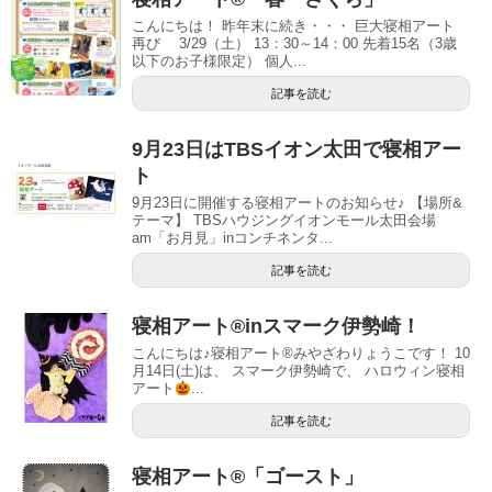
こんにちは！ 昨年末に続き・・・ 巨大寝相アート
再び 3/29（土） 13：30～14：00 先着15名（3歳
以下のお子様限定） 個人...
記事を読む
9月23日はTBSイオン太田で寝相アー
ト
9月23日に開催する寝相アートのお知らせ♪ 【場所&
テーマ】 TBSハウジングイオンモール太田会場
am「お月見」inコンチネンタ...
記事を読む
寝相アート®︎inスマーク伊勢崎！
こんにちは♪寝相アート®︎みやざわりょうこです！ 10
月14日(土)は、 スマーク伊勢崎で、 ハロウィン寝相
アート
...
記事を読む
寝相アート®︎「ゴースト」