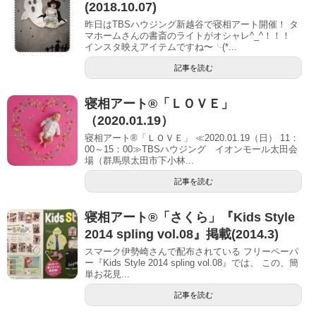
(2018.10.07)
昨日はTBSハウジング新越谷で寝相アート開催！ タ
マホームさんの書斎のライトがオシャレ^_^！！！
インスタ映えアイテムですね〜╰(*...
記事を読む
寝相アート®「ＬＯＶＥ」
（2020.01.19）
寝相アート®「ＬＯＶＥ」 ≪2020.01.19（日） 11：
00～15：00≫TBSハウジング イオンモール太田会
場（群馬県太田市下小林...
記事を読む
寝相アート®「さくら」『Kids Style
2014 spling vol.08』掲載(2014.3)
スマーク伊勢崎さんで配布されている フリーペーパ
ー『Kids Style 2014 spling vol.08』では、 この、簡
単お花見...
記事を読む