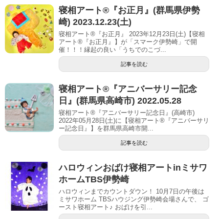
寝相アート®︎『お正月』(群馬県伊勢
崎) 2023.12.23(土)
寝相アート®『お正月』 2023年12月23日(土)【寝相
アート®︎『お正月』】が「スマーク伊勢崎」で開
催！！！縁起の良い「うちでのこづ...
記事を読む
寝相アート®︎『アニバーサリー記念
日』(群馬県高崎市) 2022.05.28
寝相アート®『アニバーサリー記念日』(高崎市)
2022年05月28日(土)に【寝相アート®︎『アニバーサリ
ー記念日』】を群馬県高崎市開...
記事を読む
ハロウィンおばけ寝相アートinミサワ
ホームTBS伊勢崎
ハロウィンまでカウントダウン！ 10月7日の午後は
ミサワホーム TBSハウジング伊勢崎会場さんで、 ゴ
ースト寝相アート♪ おばけを引...