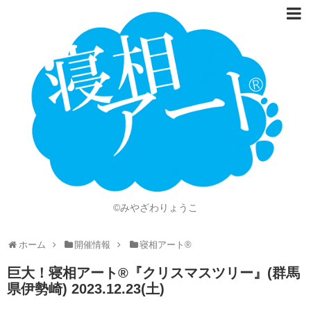
ホーム
Language
開催情報
動画
ニュース
ショッピング
©みやざわりょうこ
画像
ホーム
開催情報
寝相アート®
お問い合わせ
巨大！寝相アート®︎『クリスマスツリー』(群馬
知的財産権
県伊勢崎) 2023.12.23(土)