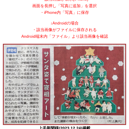
画面を長押し「写真に追加」を選択
・iPhone内「写真」に保存
↓Androidの場合
・該当画像がファイルに保存される
Android端末内「ファイル」より該当画像を確認
上毛新聞様(2023.12.24)掲載