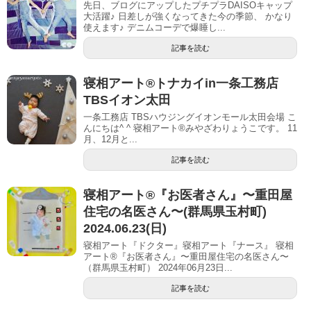
先日、ブログにアップしたプチプラDAISOキャップ
大活躍♪ 日差しが強くなってきた今の季節、 かなり
使えます♪ デニムコーデで爆睡し...
記事を読む
寝相アート®︎トナカイin一条工務店
TBSイオン太田
一条工務店 TBSハウジングイオンモール太田会場 こ
んにちは^ ^ 寝相アート®︎みやざわりょうこです。 11
月、12月と...
記事を読む
寝相アート®︎『お医者さん』〜重田屋
住宅の名医さん〜(群馬県玉村町)
2024.06.23(日)
寝相アート『ドクター』寝相アート『ナース』 寝相
アート®『お医者さん』〜重田屋住宅の名医さん〜
（群馬県玉村町） 2024年06月23日...
記事を読む