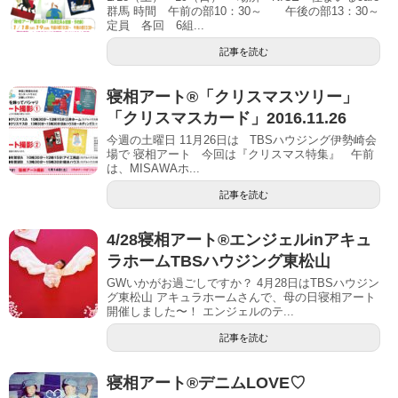
群馬 時間 午前の部10：30～ 午後の部13：30～
定員 各回 6組...
記事を読む
寝相アート®「クリスマスツリー」
「クリスマスカード」2016.11.26
今週の土曜日 11月26日は TBSハウジング伊勢崎会
場で 寝相アート 今回は『クリスマス特集』 午前
は、MISAWAホ...
記事を読む
4/28寝相アート®︎エンジェルinアキュ
ラホームTBSハウジング東松山
GWいかがお過ごしですか？ 4月28日はTBSハウジン
グ東松山 アキュラホームさんで、母の日寝相アート
開催しました〜！ エンジェルのテ...
記事を読む
寝相アート®︎デニムLOVE♡