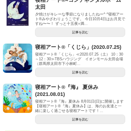
寝相アート®︎×コンチネンタルホーム
太田
夕焼けがキレーな季節になりましたねー^ ^寝相アー
ト®︎みやざわりょうこです。 今日10月4日はお月見で
すね〜〜！ ずっと十五夜=満...
記事を読む
寝相アート®「くじら」(2020.07.25)
寝相アート®「くじら」≪2020.07.25（土） 10：30
～12：30≫TBSハウジング イオンモール太田会場
（群馬県太田市下小林町...
記事を読む
寝相アート®︎『海』 夏休み
(2021.08.01)
寝相アート®『海』夏休み 8月01日(日)に開催します
【寝相アート®︎『海』夏休み】は、海のお友達と一
緒に楽しく過ごせる寝相アートです！...
記事を読む