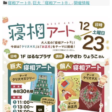
寝相アート®
,
巨大「寝相アート®」
,
開催情報