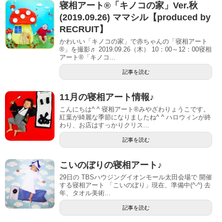
寝相アート®「キノコの家」Ver.秋
(2019.09.26) ママシル【produced by
RECRUIT】
かわいい「キノコの家」で赤ちゃんの「寝相アート
®」を撮影♬ 2019.09.26（木） 10：00～12：00寝相
アート®「キノコ...
記事を読む
11月の寝相アート情報♪
こんにちは^ ^ 寝相アート®︎みやざわりょうこです。
紅葉が綺麗な季節になりましたね^ ^ ハロウィンが終
わり、お店はすっかりクリス...
記事を読む
こいのぼりの寝相アート♪
29日の TBSハウジングイオンモール太田会場で 開催
する寝相アート 「こいのぼり」現在、準備中(^-^) 去
年、タオル美術...
記事を読む