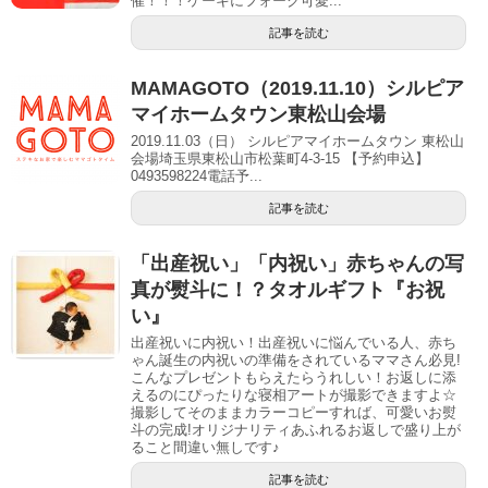
催！！！ケーキにフォーク可愛...
記事を読む
MAMAGOTO（2019.11.10）シルピア
マイホームタウン東松山会場
2019.11.03（日） シルピアマイホームタウン 東松山
会場埼玉県東松山市松葉町4-3-15 【予約申込】
0493598224電話予...
記事を読む
「出産祝い」「内祝い」赤ちゃんの写
真が熨斗に！？タオルギフト『お祝
い』
出産祝いに内祝い！出産祝いに悩んでいる人、赤ち
ゃん誕生の内祝いの準備をされているママさん必見!
こんなプレゼントもらえたらうれしい！お返しに添
えるのにぴったりな寝相アートが撮影できますよ☆
撮影してそのままカラーコピーすれば、可愛いお熨
斗の完成!オリジナリティあふれるお返しで盛り上が
ること間違い無しです♪
記事を読む