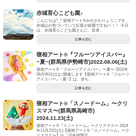
赤城育心こども園♪
こんにちは^_^ 寝相アート®︎みやざわりょうこです。
赤城山が色づいていて紅葉が綺麗ですねー！！ 今日
は、赤城育心こども園さんに、若者...
記事を読む
寝相アート®︎『フルーツアイスバー』
~夏~(群馬県伊勢崎市)2022.08.06(土)
寝相アート®『フルーツアイスバー』〜夏〜 2022年
08月06日(土)に開催します【寝相アート®︎『フルーツ
アイスバー』~夏~】は、赤ち...
記事を読む
寝相アート®「スノードーム」〜クリ
スマス〜(群馬県高崎市)
2024.11.23(土)
寝相アート®『スノードーム』〜クリスマス〜 2024
年11月23日(土)【寝相アート®︎『スノードーム』〜ク
リスマス〜】が「10名様限定...