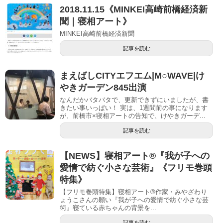
2018.11.15《MINKEI高崎前橋経済新
聞｜寝相アート》
MINKEI高崎前橋経済新聞
記事を読む
まえばしCITYエフエム|M○WAVE|け
やきガーデン845出演
なんだかバタバタで、更新できずにいましたが、書
きたい事いっぱい！ 実は、1週間前の事になります
が、前橋市×寝相アートの告知で、けやきガーデ...
記事を読む
【NEWS】寝相アート®︎『我が子への
愛情で紡ぐ小さな芸術』《フリモ巻頭
特集》
【フリモ巻頭特集】寝相アート®︎作家・みやざわり
ょうこさんの願い『我が子への愛情で紡ぐ小さな芸
術』寝ている赤ちゃんの背景を...
記事を読む