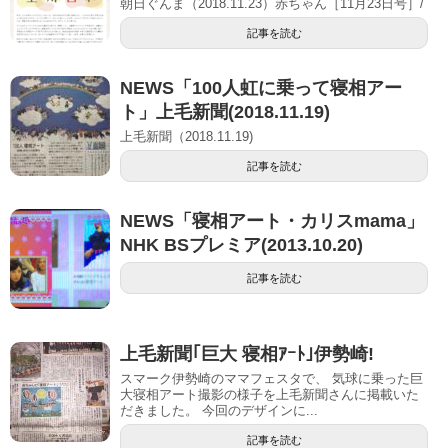
朝日ぐんま（2018.11.23）赤ちゃん［11月23日号］/
記事を読む
NEWS「100人虹に乗って寝相アー
ト」上毛新聞(2018.11.19)
上毛新聞（2018.11.19)
記事を読む
NEWS「寝相アート・カリスmama」
NHK BSプレミア(2013.10.20)
記事を読む
上毛新聞｢巨大 寝相ｱｰﾄ｣伊勢崎!
スマーク伊勢崎のママフェスタで、 気球に乗った巨
大寝相アート撮影の様子を上毛新聞さんに掲載いた
だきました。 今回のデザインに...
記事を読む