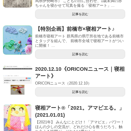
馬県伊勢崎市） こどもの日に合わせ、1歳未満の赤
ちゃんを寝かせて写真を撮る「寝相アート」...
記事を読む
【特別企画】前橋市×寝相アート♪
前橋市寝相アート 群馬県の県庁所在地である前橋市
とタッグを組んで、 前橋市全域で寝相アートがつい
に開催！ ...
記事を読む
2020.12.10《ORICONニュース｜寝相
アート》
ORICONニュース（2020.12.10）
記事を読む
寝相アート®︎「2021。アマビエる。」
(2021.01.01)
【2021年】 みんなにとどけ！「アマビエ」パワー！
ほんの少しの交流が、どれだけ心を救うだろう。触