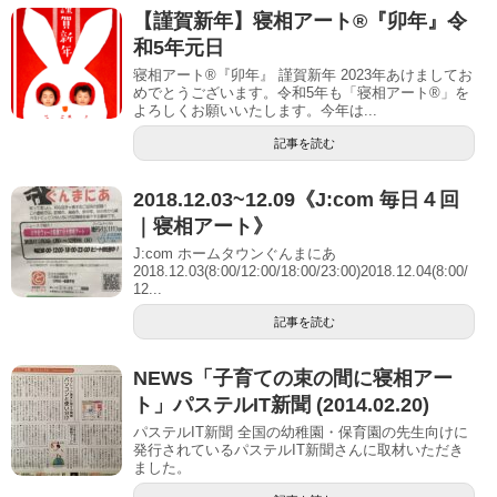
【謹賀新年】寝相アート®︎『卯年』令
和5年元日
寝相アート®『卯年』 謹賀新年 2023年あけましてお
めでとうございます。令和5年も「寝相アート®︎」を
よろしくお願いいたします。今年は...
記事を読む
2018.12.03~12.09《J:com 毎日４回
｜寝相アート》
J:com ホームタウンぐんまにあ
2018.12.03(8:00/12:00/18:00/23:00)2018.12.04(8:00/
12...
記事を読む
NEWS「子育ての束の間に寝相アー
ト」パステルIT新聞 (2014.02.20)
パステルIT新聞 全国の幼稚園・保育園の先生向けに
発行されているパステルIT新聞さんに取材いただき
ました。