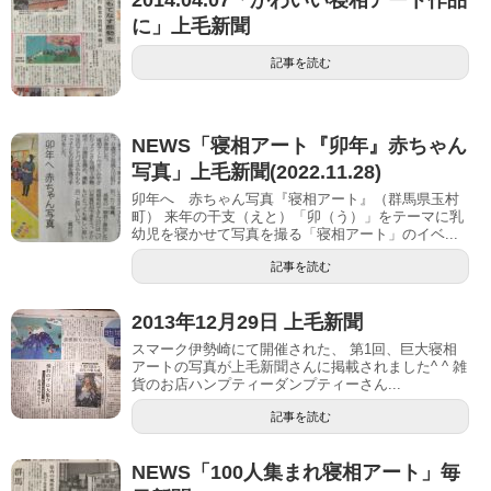
2014.04.07「かわいい寝相アート作品
に」上毛新聞
記事を読む
NEWS「寝相アート『卯年』赤ちゃん
写真」上毛新聞(2022.11.28)
卯年へ 赤ちゃん写真『寝相アート』（群馬県玉村
町） 来年の干支（えと）「卯（う）」をテーマに乳
幼児を寝かせて写真を撮る「寝相アート」のイベ...
記事を読む
2013年12月29日 上毛新聞
スマーク伊勢崎にて開催された、 第1回、巨大寝相
アートの写真が上毛新聞さんに掲載されました^ ^ 雑
貨のお店ハンプティーダンプティーさん...
記事を読む
NEWS「100人集まれ寝相アート」毎