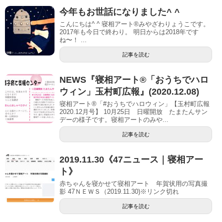
今年もお世話になりました^ ^
こんにちは^ ^ 寝相アート®︎みやざわりょうこです。
2017年も今日で終わり。 明日からは2018年です
ね〜！ ...
記事を読む
NEWS『寝相アート®「おうちでハロ
ウィン」玉村町広報』(2020.12.08)
寝相アート®「#おうちでハロウィン」【玉村町広報
2020.12月号】 10月25日 日曜開放 たまたんサン
デーの様子です。寝相アートのみや...
記事を読む
2019.11.30《47ニュース｜寝相アー
ト》
赤ちゃんを寝かせて寝相アート 年賀状用の写真撮
影 47ＮＥＷＳ（2019.11.30)※リンク切れ
記事を読む