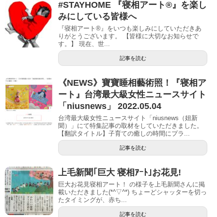
#STAYHOME 『寝相アート®』を楽し
みにしている皆様へ
『寝相アート®』をいつも楽しみにしていただきあ
りがとうございます。 【皆様に大切なお知らせで
す。】 現在、世...
記事を読む
《NEWS》寶寶睡相藝術照！『寝相ア
ート』台湾最大級女性ニュースサイト
「niusnews」 2022.05.04
台湾最大級女性ニュースサイト「niusnews（妞新
聞）」にて特集記事の取材をしていただきました。
【翻訳タイトル】子育ての癒しの時間にプラ...
記事を読む
上毛新聞｢巨大 寝相ｱｰﾄ｣お花見!
巨大お花見寝相アート！ の様子を上毛新聞さんに掲
載いただきました(*^▽^*) ちょーどシャッターを切っ
たタイミングが、赤ち...
記事を読む