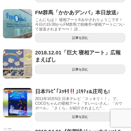
FM群馬「かかあデンパ」本日放送♪
こんにちは！ 寝相アート®︎みやざわりょうこです！
今日の15:00からFM群馬で前橋市×寝相アートについ
て放送されます〜〜！ 詳...
記事を読む
2018.12.01「巨大 寝相アート」広報
まえばし
記事を読む
日本ﾃﾚﾋﾞ｢ｽｯｷﾘ
｣ﾐｷﾃｨ&庄司も!
2011年10月5日 日本テレビ「スッキリ！！」 で、
COCOちゃんの寝相アート「すいへいさん」「カウ
ガール」「さくら」が紹介されました^...
記事を読む