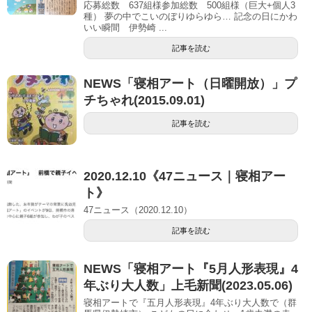
応募総数 637組様参加総数 500組様（巨大+個人3
種） 夢の中でこいのぼりゆらゆら… 記念の日にかわ
いい瞬間 伊勢崎 ...
記事を読む
NEWS「寝相アート（日曜開放）」プ
チちゃれ(2015.09.01)
記事を読む
2020.12.10《47ニュース｜寝相アー
ト》
47ニュース（2020.12.10）
記事を読む
NEWS「寝相アート『5月人形表現』4
年ぶり大人数」上毛新聞(2023.05.06)
寝相アートで『五月人形表現』4年ぶり大人数で（群