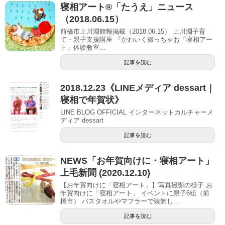
寝相アート®「たうえ」ニュース
（2018.06.15）
前橋市上川淵館報掲載（2018.06.15） 上川淵子育
て・親子支援講座 『かわいく撮っちゃお「寝相アー
ト」体験教室...
記事を読む
2018.12.23《LINEメディア dessart｜
寝相で年賀状》
LINE BLOG OFFICIAL インターネットカルチャーメ
ディア dessart
記事を読む
NEWS「お年賀向けに・寝相アート」
上毛新聞 (2020.12.10)
【お年賀向けに「寝相アート」】写真撮影の様子 お
年賀向けに「寝相アート」 イベントに親子6組（前
橋市） バスタオルやマフラーで装飾し...
記事を読む