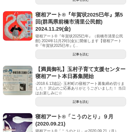
寝相アート®︎『年賀状2025巳年』第5
回(群馬県前橋市清里公民館)
2024.11.29(金)
寝相アート®『年賀状2025巳年』（前橋市清里公民
館) 2024年11月29日(金)に開催します【寝相アート
®︎『年賀状2025巳年』(...
記事を読む
【満員御礼】玉村子育て支援センター
寝相アート本日募集開始
-2018.6.13追記- 玉村町の寝相アート募集締め切りま
した！ 沢山のご応募ありがとうございました！ 当日
はお楽しみに☆
記事を読む
寝相アート®「こうのとり」９月
(2020.09.21)
寝相アート®「こうのとり」≪2020.09.21（月）