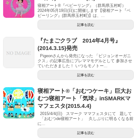
寝相アート®『ベビーリング』（群馬県玉村町）
2024年05月19日(日)に開催します【寝相アート『ベ
ビーリング』(群馬県玉村町)】は、...
記事を読む
『たまごクラブ 2014年4月号』
(2014.3.15)発売
Pigeonさんから発売になった 「ピジョンオーガニ
クス」の記事広告にプレママモデルとして 参加させ
ていただきました！ いつもモノトー...
記事を読む
寝相アート®「おむつケーキ」巨大お
むつ寝相アート「気球」inSMARKマ
マフェスタ(2015.4.4)
2015/4/4(日) スマーク ママフェスタにて 題して
「おむつde寝相アート」 久しぶりに明るくなる前
に...
記事を読む