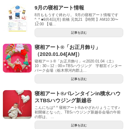
9月の寝相アート情報
8月ももうすぐ終わり。 9月の寝相アート情報です
^_^ ■9月4日(月) 前橋 元気21 【時間 】AM10:30〜
12:00 【場...
記事を読む
寝相アート®「お正月飾り」
（2020.01.04[AM]）
寝相アート®「お正月飾り」≪2020.01.04（土）
10：30～12：00≫TBSハウジング 宇都宮インター
パーク会場（栃木県河内郡上...
記事を読む
寝相アート®︎バレンタインin積水ハウ
スTBSハウジング新越谷
こんにちは^ ^ 寝相アート®︎みやざわりょうこです♪
初開催となった、TBSハウジング新越谷会場の午前
の部は、 ...
記事を読む