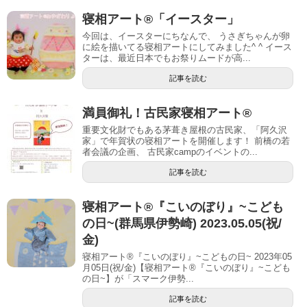
寝相アート®「イースター」
今回は、イースターにちなんで、 うさぎちゃんが卵
に絵を描いてる寝相アートにしてみました^ ^ イース
ターは、最近日本でもお祭りムードが高...
記事を読む
満員御礼！古民家寝相アート®︎
重要文化財でもある茅葺き屋根の古民家、「阿久沢
家」で年賀状の寝相アートを開催します！ 前橋の若
者会議の企画、 古民家campのイベントの...
記事を読む
寝相アート®︎『こいのぼり』~こども
の日~(群馬県伊勢崎) 2023.05.05(祝/
金)
寝相アート®『こいのぼり』~こどもの日~ 2023年05
月05日(祝/金)【寝相アート®︎『こいのぼり』~こども
の日~】が「スマーク伊勢...
記事を読む