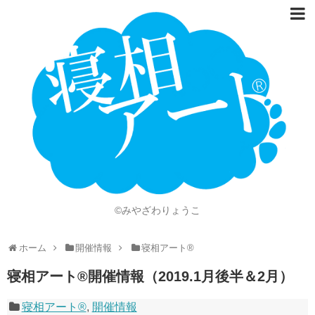
ホーム
Language
開催情報
動画
ニュース
ショッピング
©みやざわりょうこ
画像
ホーム
開催情報
寝相アート®
お問い合わせ
寝相アート®開催情報（2019.1月後半＆2月）
知的財産権
寝相アート®
,
開催情報