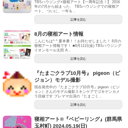
TBSハウジング×寝相アート【一周年記念！】 2016
年の7月から始まった、 TBSハウジングでの寝相ア
ート。 ついに、一年を...
記事を読む
8月の寝相アート情報
こんにちは^ ^ 夏本番！！お待たせしました！ 8月の
寝相アート情報です！ ■8月11日(金) TBSハウジング
イオンモール太田 A...
記事を読む
『たまごクラブ10月号』 pigeon（ピ
ジョン）モデル撮影
現在発売中の『たまごクラブ10月号』pigeon（ピジ
ョン）さんのモデル撮影スキンケアでゴキゲンカメ
ラ目線です プレママ出演の『たまごく...
記事を読む
寝相アート®︎『ベビーリング』(群馬県
玉村町) 2024.05.19(日)