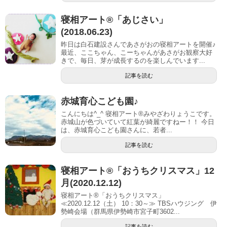
寝相アート®︎「あじさい」
(2018.06.23)
昨日は白石建設さんであさがおの寝相アートを開催♪
最近、ここちゃん、こーちゃんがあさがお観察大好
きで、毎日、芽が成長するのを楽しんでいます...
記事を読む
赤城育心こども園♪
こんにちは^_^ 寝相アート®︎みやざわりょうこです。
赤城山が色づいていて紅葉が綺麗ですねー！！ 今日
は、赤城育心こども園さんに、若者...
記事を読む
寝相アート®「おうちクリスマス」12
月(2020.12.12)
寝相アート®「おうちクリスマス」
≪2020.12.12（土） 10：30～≫ TBSハウジング 伊
勢崎会場（群馬県伊勢崎市宮子町3602...
記事を読む