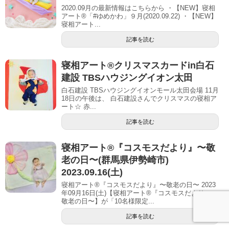
2020.09月の最新情報はこちらから ・【NEW】寝相
アート®「#ゆめかわ」９月(2020.09.22) ・【NEW】
寝相アート...
記事を読む
寝相アート®︎クリスマスカードin白石
建設 TBSハウジングイオン太田
白石建設 TBSハウジングイオンモール太田会場 11月
18日の午後は、 白石建設さんでクリスマスの寝相ア
ート☆ 赤...
記事を読む
寝相アート®︎『コスモスだより』〜敬
老の日〜(群馬県伊勢崎市)
2023.09.16(土)
寝相アート®『コスモスだより』〜敬老の日〜 2023
年09月16日(土)【寝相アート®︎『コスモスだより』〜
敬老の日〜】が「10名様限定...
記事を読む