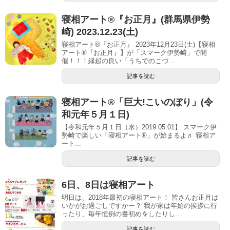
寝相アート®︎『お正月』(群馬県伊勢
崎) 2023.12.23(土)
寝相アート®『お正月』 2023年12月23日(土)【寝相
アート®︎『お正月』】が「スマーク伊勢崎」で開
催！！！縁起の良い「うちでのこづ...
記事を読む
寝相アート®「巨大!こいのぼり」(令
和元年５月１日)
【令和元年５月１日（水）2019.05.01】 スマーク伊
勢崎で楽しい「寝相アート®」が始まるよ♬ 寝相ア
ート...
記事を読む
6日、8日は寝相アート
明日は、2018年最初の寝相アート！ 皆さんお正月は
いかがお過ごしですかー？ 我が家は年始の挨拶に行
ったり、毎年恒例の書初めをしたりし...
記事を読む