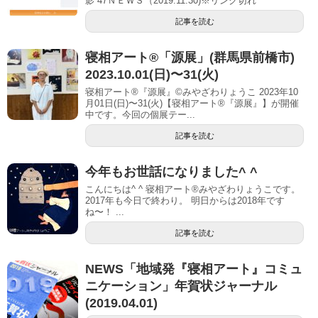
影 47ＮＥＷＳ（2019.11.30)※リンク切れ
記事を読む
寝相アート®「源展」(群馬県前橋市)
2023.10.01(日)〜31(火)
寝相アート®『源展』©︎みやざわりょうこ 2023年10
月01日(日)〜31(火)【寝相アート®︎『源展』】が開催
中です。今回の個展テー...
記事を読む
今年もお世話になりました^ ^
こんにちは^ ^ 寝相アート®︎みやざわりょうこです。
2017年も今日で終わり。 明日からは2018年です
ね〜！ ...
記事を読む
NEWS「地域発『寝相アート』コミュ
ニケーション」年賀状ジャーナル
(2019.04.01)