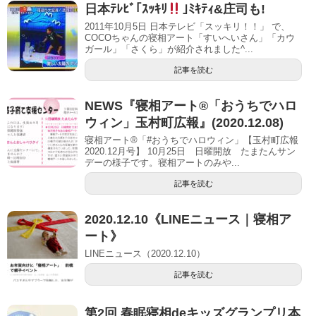
日本ﾃﾚﾋﾞ｢ｽｯｷﾘ
｣ﾐｷﾃｨ&庄司も!
2011年10月5日 日本テレビ「スッキリ！！」 で、
COCOちゃんの寝相アート「すいへいさん」「カウ
ガール」「さくら」が紹介されました^...
記事を読む
NEWS『寝相アート®「おうちでハロ
ウィン」玉村町広報』(2020.12.08)
寝相アート®「#おうちでハロウィン」【玉村町広報
2020.12月号】 10月25日 日曜開放 たまたんサン
デーの様子です。寝相アートのみや...
記事を読む
2020.12.10《LINEニュース｜寝相ア
ート》
LINEニュース（2020.12.10）
記事を読む
第2回 春眠寝相deキッズグランプリ本