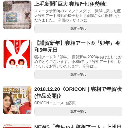
上毛新聞｢巨大 寝相ｱｰﾄ｣伊勢崎!
スマーク伊勢崎のママフェスタで、 気球に乗った巨
大寝相アート撮影の様子を上毛新聞さんに掲載いた
だきました。 今回のデザインに...
記事を読む
【謹賀新年】寝相アート®︎『卯年』令
和5年元日
寝相アート®『卯年』 謹賀新年 2023年あけましてお
めでとうございます。令和5年も「寝相アート®︎」を
よろしくお願いいたします。今年は...
記事を読む
2018.12.20《ORICON｜寝相で年賀状
(作品公開)》
ORICONニュース（記事）
記事を読む
NEWS「赤ちゃん寝相アート」上州日