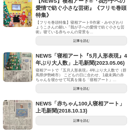
【NEWS】寝相アート®︎『我が子への
愛情で紡ぐ小さな芸術』《フリモ巻頭
特集》
【フリモ巻頭特集】寝相アート®︎作家・みやざわり
ょうこさんの願い『我が子への愛情で紡ぐ小さな芸
術』寝ている赤ちゃんの背景を...
記事を読む
NEWS「寝相アート『5月人形表現』4
年ぶり大人数」上毛新聞(2023.05.06)
寝相アートで『五月人形表現』4年ぶり大人数で（群
馬県伊勢崎市） こどもの日に合わせ、1歳未満の赤
ちゃんを寝かせて写真を撮る「寝相アート」...
記事を読む
NEWS「赤ちゃん100人寝相アート」
上毛新聞(2018.10.13)
記事を読む