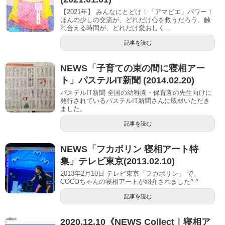
【2021年】 みんなにとどけ！「アマビエ」パワー！
ほんの少しの交流が、どれだけ心を救うだろう。触
れ合える時間が、どれだけ愛おしく...
記事を読む
NEWS「子育ての束の間に寝相アー
ト」パステルIT新聞 (2014.02.20)
パステルIT新聞 全国の幼稚園・保育園の先生向けに
発行されているパステルIT新聞さんに取材いただき
ました。
記事を読む
NEWS「フカボリン 寝相アート特
集」テレビ東京(2013.02.10)
2013年2月10日 テレビ東京「フカボリン」 で、
COCOちゃんの寝相アートが紹介されました^ ^
記事を読む
2020.12.10《NEWS Collect｜寝相ア