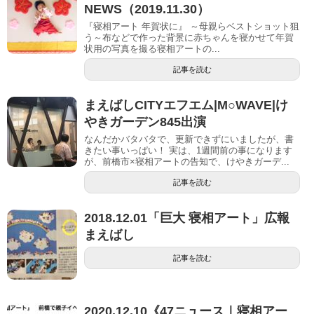
NEWS（2019.11.30）
『寝相アート 年賀状に』 ～母親らベストショット狙
う～布などで作った背景に赤ちゃんを寝かせて年賀
状用の写真を撮る寝相アートの...
記事を読む
まえばしCITYエフエム|M○WAVE|け
やきガーデン845出演
なんだかバタバタで、更新できずにいましたが、書
きたい事いっぱい！ 実は、1週間前の事になります
が、前橋市×寝相アートの告知で、けやきガーデ...
記事を読む
2018.12.01「巨大 寝相アート」広報
まえばし
記事を読む
2020.12.10《47ニュース｜寝相アー