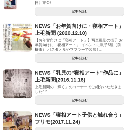
日に東公/
記事を読む
NEWS「お年賀向けに・寝相アート」
上毛新聞 (2020.12.10)
【お年賀向けに「寝相アート」】写真撮影の様子 お
年賀向けに「寝相アート」 イベントに親子6組（前
橋市） バスタオルやマフラーで装飾し...
記事を読む
NEWS「乳児の”寝相アート”作品に」
上毛新聞(2016.11.16)
上毛新聞の「輝く」のコーナーでご紹介いただきま
した^ ^
記事を読む
NEWS「寝相アート子供と触れ合う」
フリモ(2017.11.24)