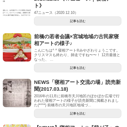
ト》
47ニュース（2020.12.10）
記事を読む
前橋の若者会議×宮城地域の古民家寝
相アートの様子♪
こんにちは^ ^ 寝相アート®︎みやざわりょうこです。
クリスマスも終わり、師走ですね〜〜！ 12月最後と
なった、 ...
記事を読む
NEWS「寝相アート交流の場」読売新
聞(2017.03.18)
2016年の11月に前橋市天川地区のぽかぽか広場で行
われた寝相アートの様子が読売新聞に掲載されまし
た(*^^*) 前橋市の天川地区地域づ...
記事を読む