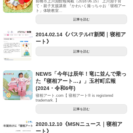
前橋市上川淵館報掲載（2018.06.15） 上川淵子育
て・親子支援講座 『かわいく撮っちゃお「寝相アー
ト」体験教室...
記事を読む
2014.02.14《パステルIT新聞｜寝相ア
ート》
記事を読む
NEWS「今年は辰年！竜に並んで乗っ
た『寝相アート…』」玉村町広報
(2024・令和6年)
寝相アート.com【 寝相アート® is registered
trademark. 】
記事を読む
2020.12.10《MSNニュース｜寝相ア
ート》