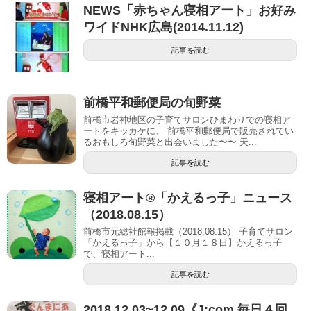
NEWS「赤ちゃん寝相アート」お好み
ワイドNHK広島(2014.11.12)
記事を読む
前橋平和郵便局の旬野菜
前橋市岩神地区の子育てサロンひまわりでの寝相ア
ートをキッカケに、 前橋平和郵便局で販売されてい
るおもしろ旬野菜と出会いました〜〜 天...
記事を読む
寝相アート®「かえるっ子」ニュース
（2018.08.15）
前橋市元総社館報掲載（2018.08.15） 子育てサロン
「かえるっ子」から【１０⽉１８⽇】かえるっ子
で、寝相アート...
記事を読む
2018.12.03~12.09《J:com 毎日４回