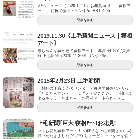
MSNニュース（2020.12.10）お年賀向けに「寝相ア
ート」-前橋で親子イベント/ar-BB1bN9fi
記事を読む
2019.11.30《上毛新聞ニュース｜寝相
アート》
赤ちゃんを寝かせて寝相アート 年賀状用の写真撮
影 上毛新聞（2019.11.30)※リンク切れ
記事を読む
2015年2月23日 上毛新聞
玉村町の子育て支援センターで毎月開催されている
「たまたんサンデー」に呼んでいただき、 玉村町の
ゆるキャラ「たまたん」の寝相アートを作って...
記事を読む
上毛新聞｢巨大 寝相ｱｰﾄ｣お花見!
巨大お花見寝相アート！ の様子を上毛新聞さんに掲
載いただきました(*^▽^*) ちょーどシャッターを切っ