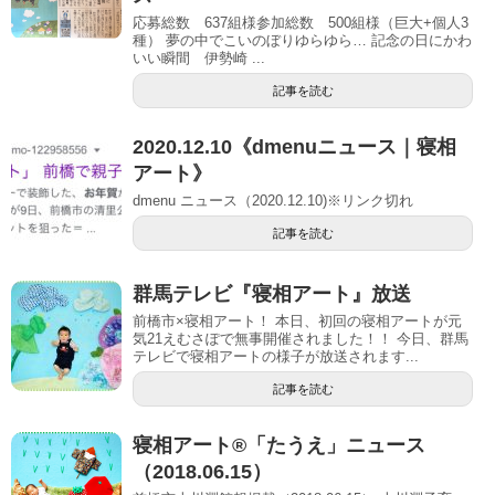
応募総数 637組様参加総数 500組様（巨大+個人3
種） 夢の中でこいのぼりゆらゆら… 記念の日にかわ
いい瞬間 伊勢崎 ...
記事を読む
2020.12.10《dmenuニュース｜寝相
アート》
dmenu ニュース（2020.12.10)※リンク切れ
記事を読む
群馬テレビ『寝相アート』放送
前橋市×寝相アート！ 本日、初回の寝相アートが元
気21えむさぽで無事開催されました！！ 今日、群馬
テレビで寝相アートの様子が放送されます...
記事を読む
寝相アート®「たうえ」ニュース
（2018.06.15）