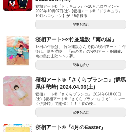
寝相アート®『ドラキュラ』〜10月ハロウィン〜
2023年10月07日(土)【寝相アート®︎『ドラキュラ』
10月ハロウィン】が「5名様限...
記事を読む
寝相アート®︎×竹並建設『南の国』
15日の午後は、 竹並建設さんで初の寝相アート！ 午
後は、夏を満喫！ 『南の国』の寝相アートを開催♪
南の島に上陸〜〜♪ 夢...
記事を読む
寝相アート®『さくらブランコ』(群馬
県伊勢崎) 2024.04.06(土)
寝相アート®『さくらブランコ』 2024年04月06日
(土)【寝相アート®︎『さくらブランコ』】が「スマー
ク伊勢崎」で開催！！！「春の桜...
記事を読む
寝相アート®『4月のEaster』