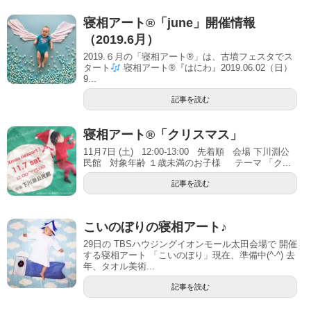
寝相アート®「june」開催情報
（2019.6月）
2019.６月の「寝相アート®」は、古墳フェスタでス
タート
寝相アート®『はにわ』2019.06.02（日）
9...
記事を読む
寝相アート®「クリスマス」
11月7日 (土) 12:00-13:00 先着順 会場 下川淵公
民館 対象年齢 １歳未満のお子様 テーマ 「ク...
記事を読む
こいのぼりの寝相アート♪
29日の TBSハウジングイオンモール太田会場で 開催
する寝相アート 「こいのぼり」現在、準備中(^-^) 去
年、タオル美術...
記事を読む