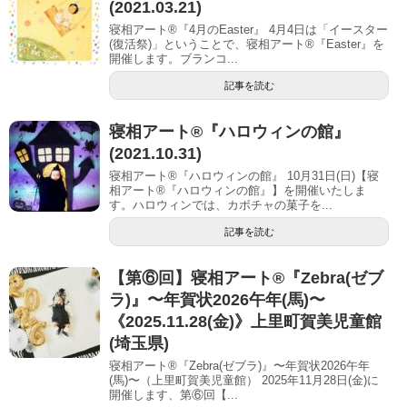
(2021.03.21)
寝相アート®『4月のEaster』 4月4日は「イースター
(復活祭)」ということで、寝相アート®︎『Easter』を
開催します。ブランコ...
記事を読む
寝相アート®︎『ハロウィンの館』
(2021.10.31)
寝相アート®『ハロウィンの館』 10月31日(日)【寝
相アート®︎『ハロウィンの館』】を開催いたしま
す。ハロウィンでは、カボチャの菓子を...
記事を読む
【第⑥回】寝相アート®︎『Zebra(ゼブ
ラ)』〜年賀状2026午年(馬)〜
《2025.11.28(金)》上里町賀美児童館
(埼玉県)
寝相アート®『Zebra(ゼブラ)』〜年賀状2026午年
(馬)〜（上里町賀美児童館） 2025年11月28日(金)に
開催します、第⑥回【...