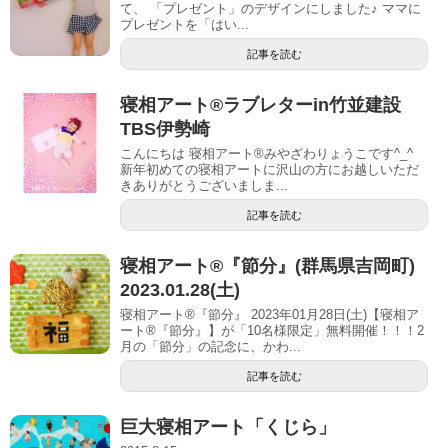
て、 「プレゼント」のデザインにしました♪ ママに
プレゼントを「はい...
記事を読む
寝相アート®︎ラブレターin竹並建設
TBS伊勢崎
こんにちは 寝相アート®︎みやざわりょうこです^_^
新年初めての寝相アートに沢山の方にお越しいただ
きありがとうございましま...
記事を読む
寝相アート®︎『節分』(群馬県吉岡町)
2023.01.28(土)
寝相アート®『節分』 2023年01月28日(土)【寝相ア
ート®︎『節分』】が「10名様限定」無料開催！！！2
月の「節分」の記念に、かわ...
記事を読む
巨大寝相アート「くじら」