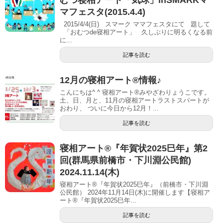
むつ寝相アート「気球」inSMARKマ
マフェスタ(2015.4.4)
2015/4/4(日) スマーク ママフェスタにて 題して
「おむつde寝相アート」 久しぶりに明るくなる前
に...
記事を読む
12月の寝相アート®︎情報♪
こんにちは^ ^ 寝相アート®︎みやざわりょうこです。
土、日、月と、11月の寝相アートラストスパートが
おわり、 ついに今日から12月！...
記事を読む
寝相アート®︎『年賀状2025巳年』第2
回(群馬県前橋市・下川淵公民館)
2024.11.14(木)
寝相アート®『年賀状2025巳年』（前橋市・下川淵
公民館） 2024年11月14日(木)に開催します【寝相ア
ート®︎『年賀状2025巳年...
記事を読む