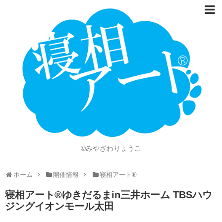
ホーム
Language
開催情報
動画
ニュース
ショッピング
©みやざわりょうこ
画像
ホーム
開催情報
寝相アート®
お問い合わせ
寝相アート®︎ゆきだるまin三井ホーム TBSハウ
知的財産権
ジングイオンモール太田