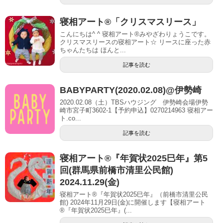
寝相アート®︎「クリスマスリース」
こんにちは^ ^ 寝相アート®︎みやざわりょうこです。
クリスマスリースの寝相アート☆ リースに座った赤
ちゃんたちは ほんと...
記事を読む
BABYPARTY(2020.02.08)@伊勢崎
2020.02.08（土）TBSハウジング 伊勢崎会場伊勢
崎市宮子町3602-1【予約申込】0270214963 寝相アー
ト.co...
記事を読む
寝相アート®︎『年賀状2025巳年』第5
回(群馬県前橋市清里公民館)
2024.11.29(金)
寝相アート®『年賀状2025巳年』（前橋市清里公民
館) 2024年11月29日(金)に開催します【寝相アート
®︎『年賀状2025巳年』(...