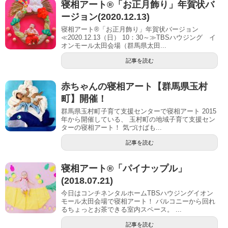
寝相アート®「お正月飾り」年賀状バ
ージョン(2020.12.13)
寝相アート®「お正月飾り」年賀状バージョン
≪2020.12.13（日） 10：30～≫TBSハウジング イ
オンモール太田会場（群馬県太田...
記事を読む
赤ちゃんの寝相アート【群馬県玉村
町】開催！
群馬県玉村町子育て支援センターで寝相アート 2015
年から開催している、 玉村町の地域子育て支援セン
ターの寝相アート！ 気づけばも...
記事を読む
寝相アート®︎「パイナップル」
(2018.07.21)
今日はコンチネンタルホームTBSハウジングイオン
モール太田会場で寝相アート！ バルコニーから回れ
るちょっとお茶できる室内スペース。 ...
記事を読む