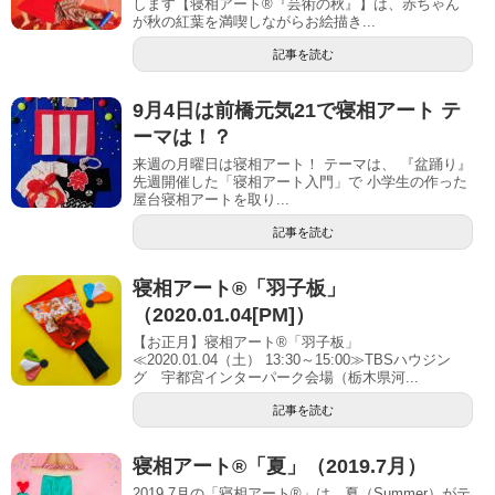
します【寝相アート®︎『芸術の秋』】は、赤ちゃん
が秋の紅葉を満喫しながらお絵描き...
記事を読む
9月4日は前橋元気21で寝相アート テ
ーマは！？
​​ 来週の月曜日は寝相アート！ テーマは、 『盆踊り』
先週開催した「寝相アート入門」で 小学生の作った
屋台寝相アートを取り...
記事を読む
寝相アート®「羽子板」
（2020.01.04[PM]）
【お正月】寝相アート®「羽子板」
≪2020.01.04（土） 13:30～15:00≫TBSハウジン
グ 宇都宮インターパーク会場（栃木県河...
記事を読む
寝相アート®「夏」（2019.7月）
2019.7月の「寝相アート®」は、夏（Summer）がテ