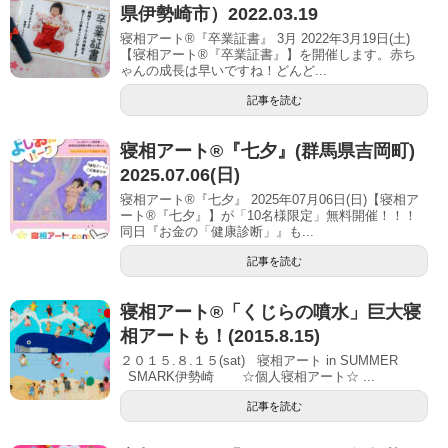
県伊勢崎市）2022.03.19
寝相アート®『卒業証書』 3月 2022年3月19日(土)
【寝相アート®︎『卒業証書』】を開催します。赤ち
ゃんの成長は早いですね！どんど...
記事を読む
寝相アート®︎『七夕』(群馬県吉岡町)
2025.07.06(日)
寝相アート®『七夕』 2025年07月06日(日)【寝相ア
ート®︎『七夕』】が「10名様限定」無料開催！！！
同日『お金の「健康診断」』も...
記事を読む
寝相アート®「くじらの噴水」巨大寝
相アートも！(2015.8.15)
２０１５.８.１５(sat) 寝相アート in SUMMER
SMARK伊勢崎 ☆個人寝相アート☆ ...
記事を読む