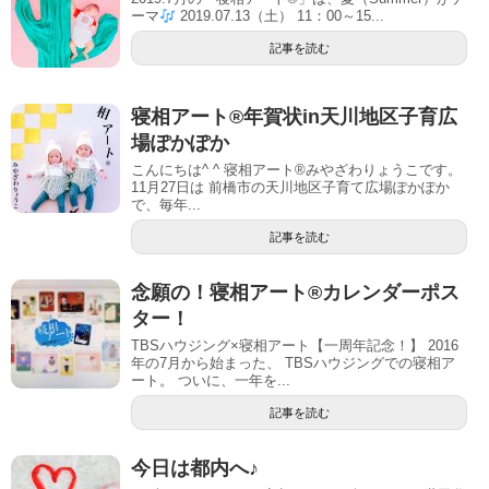
ーマ
2019.07.13（土） 11：00～15...
記事を読む
寝相アート®︎年賀状in天川地区子育広
場ぽかぽか
こんにちは^ ^ 寝相アート®︎みやざわりょうこです。
11月27日は 前橋市の天川地区子育て広場ぽかぽか
で、毎年...
記事を読む
念願の！寝相アート®︎カレンダーポス
ター！
TBSハウジング×寝相アート【一周年記念！】 2016
年の7月から始まった、 TBSハウジングでの寝相ア
ート。 ついに、一年を...
記事を読む
今日は都内へ♪