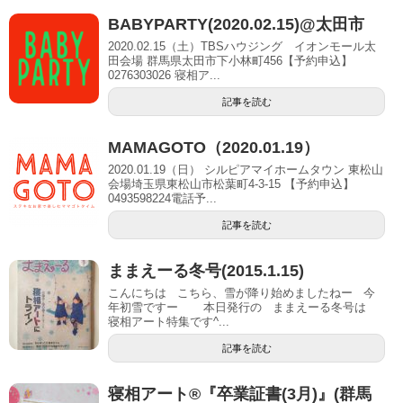
BABYPARTY(2020.02.15)@太田市
2020.02.15（土）TBSハウジング イオンモール太
田会場 群馬県太田市下小林町456【予約申込】
0276303026 寝相ア...
記事を読む
MAMAGOTO（2020.01.19）
2020.01.19（日） シルピアマイホームタウン 東松山
会場埼玉県東松山市松葉町4-3-15 【予約申込】
0493598224電話予...
記事を読む
ままえーる冬号(2015.1.15)
こんにちは こちら、雪が降り始めましたねー 今
年初雪ですー 本日発行の ままえーる冬号は
寝相アート特集です^...
記事を読む
寝相アート®︎『卒業証書(3月)』(群馬