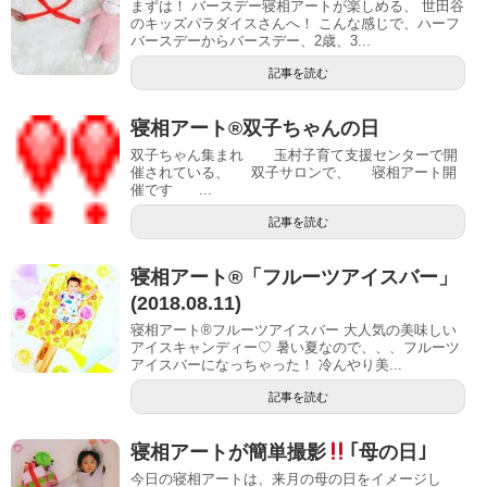
まずは！ バースデー寝相アートが楽しめる、 世田谷
のキッズパラダイスさんへ！ こんな感じで、ハーフ
バースデーからバースデー、2歳、3...
記事を読む
寝相アート®双子ちゃんの日
双子ちゃん集まれ 玉村子育て支援センターで開
催されている、 双子サロンで、 寝相アート開
催です ...
記事を読む
寝相アート®︎「フルーツアイスバー」
(2018.08.11)
寝相アート®︎フルーツアイスバー 大人気の美味しい
アイスキャンディー♡ 暑い夏なので、、、フルーツ
アイスバーになっちゃった！ 冷んやり美...
記事を読む
寝相アートが簡単撮影
｢母の日｣
今日の寝相アートは、来月の母の日をイメージし