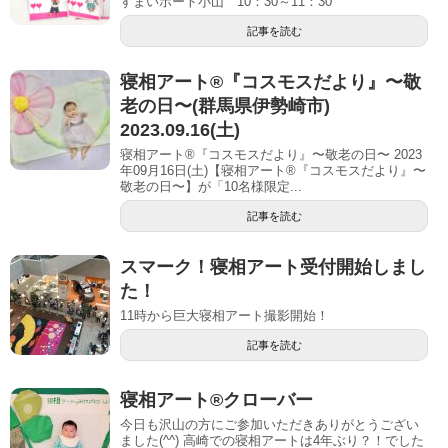
すまいポート小山 10：30～11：30
記事を読む
寝相アート®︎『コスモスだより』〜敬
老の日〜(群馬県伊勢崎市)
2023.09.16(土)
寝相アート®『コスモスだより』〜敬老の日〜 2023
年09月16日(土)【寝相アート®︎『コスモスだより』〜
敬老の日〜】が「10名様限定...
記事を読む
スマーク！寝相アート受付開始しまし
た！
11時から巨大寝相アート撮影開始！
記事を読む
寝相アート®︎クローバー
今日も沢山の方にご参加いただきありがとうござい
ました(^^) 高崎での寝相アートは4年ぶり？！でした