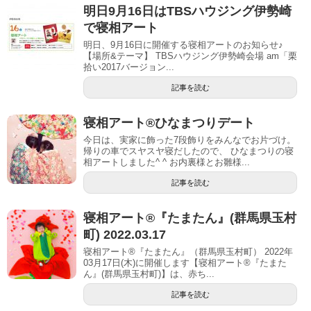
明日9月16日はTBSハウジング伊勢崎
で寝相アート
明日、9月16日に開催する寝相アートのお知らせ♪
【場所&テーマ】 TBSハウジング伊勢崎会場 am「栗
拾い2017バージョン...
記事を読む
寝相アート®︎ひなまつりデート
今日は、実家に飾った7段飾りをみんなでお片づけ。
帰りの車でスヤスヤ寝だしたので、 ひなまつりの寝
相アートしました^ ^ お内裏様とお雛様...
記事を読む
寝相アート®︎『たまたん』(群馬県玉村
町) 2022.03.17
寝相アート®『たまたん』（群馬県玉村町） 2022年
03月17日(木)に開催します【寝相アート®︎『たまた
ん』(群馬県玉村町)】は、赤ち...
記事を読む