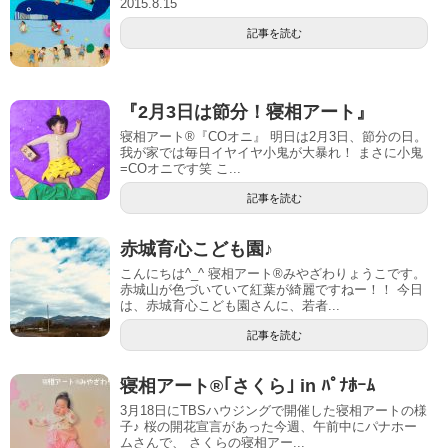
2015.8.15
記事を読む
『2月3日は節分！寝相アート』
寝相アート®︎『COオニ』 明日は2月3日、節分の日。
我が家では毎日イヤイヤ小鬼が大暴れ！ まさに小鬼
=COオニです笑 こ...
記事を読む
赤城育心こども園♪
こんにちは^_^ 寝相アート®︎みやざわりょうこです。
赤城山が色づいていて紅葉が綺麗ですねー！！ 今日
は、赤城育心こども園さんに、若者...
記事を読む
寝相アート®｢さくら｣ in ﾊﾟﾅﾎｰﾑ
3月18日にTBSハウジングで開催した寝相アートの様
子♪ 桜の開花宣言があった今週、午前中にパナホー
ムさんで、 さくらの寝相アー...