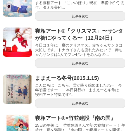
する寝相アート 「こいのぼり」現在、準備中(^-^) 去
年、タオル美術...
記事を読む
寝相アート®︎「クリスマス」〜サンタ
が街にやってくる〜（12月24日）
今日は１年に一度のクリスマス。赤ちゃんサンタは
大忙しです。トナカイさんも疲れたみたいで、赤ち
ゃんサンタは1人でプレゼントをみんなの...
記事を読む
ままえーる冬号(2015.1.15)
こんにちは こちら、雪が降り始めましたねー 今
年初雪ですー 本日発行の ままえーる冬号は
寝相アート特集です^...
記事を読む
寝相アート®︎×竹並建設『南の国』
15日の午後は、 竹並建設さんで初の寝相アート！ 午
後は、夏を満喫！ 『南の国』の寝相アートを開催♪