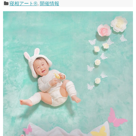
寝相アート®
,
開催情報