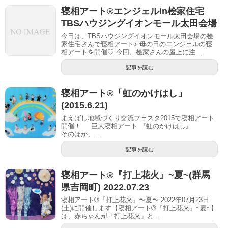
寝相アート®︎エンジェルin桧家住宅
TBSハウジングイオンモール太田会場
今日は、TBSハウジングイオンモール太田会場の桧
家住宅さんで寝相アート♪ 母の日のエンジェルの寝
相アートを開催♡ 今回、桧家さんの屋上に注...
記事を読む
寝相アート®「虹のかけはし」
(2015.6.21)
まえばし地域づくり交流フェスタ2015で寝相アート
開催！ 巨大寝相アート 『虹のかけはし』
そのほか、...
記事を読む
寝相アート®︎『打上花火』~夏~(群馬
県吉岡町) 2022.07.23
寝相アート®『打上花火』〜夏〜 2022年07月23日
(土)に開催します【寝相アート®︎『打上花火』~夏~】
は、赤ちゃんが「打上花火」と...