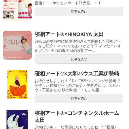
寝相アートinすまいポート21大宮！！！
記事を読む
寝相アート®︎×HINOKIYA 太田
5月8日の午前中に桧屋住宅さんで開催した寝相アー
トをご紹介♪ ママいつもありがとう♡ ママだーいす
き♡♡♡ 今回の母の日の寝相アー...
記事を読む
寝相アート®︎×大和ハウス工業伊勢崎
お待たせしました！ 9月にTBSハウジング伊勢崎で
開催した寝相アートのご紹介♪ 午前の部は、大和ハ
ウス工業さんで 秋の味覚「くり」の寝...
記事を読む
寝相アート®︎×コンチネンタルホーム
太田
夕焼けがキレーな季節になりましたねー^ ^寝相アー