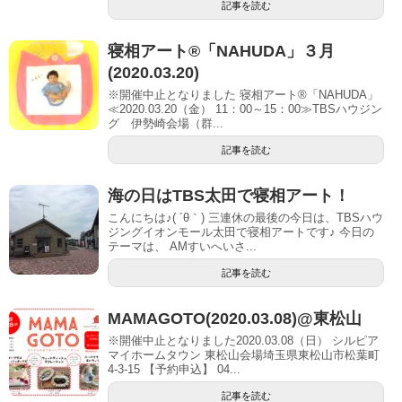
記事を読む
寝相アート®「NAHUDA」３月
(2020.03.20)
※開催中止となりました 寝相アート®「NAHUDA」
≪2020.03.20（金） 11：00～15：00≫TBSハウジン
グ 伊勢崎会場（群...
記事を読む
海の日はTBS太田で寝相アート！
こんにちは♪( ´θ｀) 三連休の最後の今日は、TBSハウ
ジングイオンモール太田で寝相アートです♪ 今日の
テーマは、 AMすいへいさ...
記事を読む
MAMAGOTO(2020.03.08)@東松山
※開催中止となりました2020.03.08（日） シルピア
マイホームタウン 東松山会場埼玉県東松山市松葉町
4-3-15 【予約申込】 04...
記事を読む