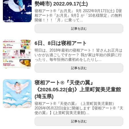
勢崎市) 2022.09.17(土)
寝相アート®『お月見』 9月 2022年9月17日(土)【寝
相アート®︎『お月見』9月】が「10名様限定」の無料
開催！！！「月」に乗って...
記事を読む
6日、8日は寝相アート
明日は、2018年最初の寝相アート！ 皆さんお正月は
いかがお過ごしですかー？ 我が家は年始の挨拶に行
ったり、毎年恒例の書初めをしたりし...
記事を読む
寝相アート®︎『天使の翼』
《2026.05.22(金)》上里町賀美児童館
(埼玉県)
寝相アート®『天使の翼』（上里町賀美児童館）
2026年05月22日(金)に開催します【寝相アート®︎『天
使の翼』】(上里町賀美児童館)...
記事を読む