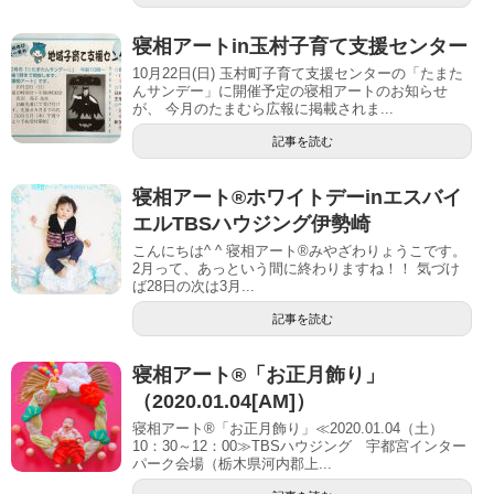
寝相アートin玉村子育て支援センター
10月22日(日) 玉村町子育て支援センターの「たまた
んサンデー」に開催予定の寝相アートのお知らせ
が、 今月のたまむら広報に掲載されま...
記事を読む
寝相アート®︎ホワイトデーinエスバイ
エルTBSハウジング伊勢崎
こんにちは^ ^ 寝相アート®︎みやざわりょうこです。
2月って、あっという間に終わりますね！！ 気づけ
ば28日の次は3月...
記事を読む
寝相アート®「お正月飾り」
（2020.01.04[AM]）
寝相アート®「お正月飾り」≪2020.01.04（土）
10：30～12：00≫TBSハウジング 宇都宮インター
パーク会場（栃木県河内郡上...