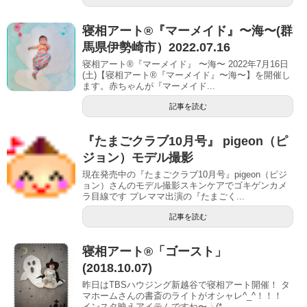
寝相アート®︎『マーメイド』〜海〜(群
馬県伊勢崎市）2022.07.16
寝相アート®『マーメイド』 〜海〜 2022年7月16日
(土)【寝相アート®︎『マーメイド』〜海〜】を開催し
ます。赤ちゃんが『マーメイド...
記事を読む
『たまごクラブ10月号』 pigeon（ピ
ジョン）モデル撮影
現在発売中の『たまごクラブ10月号』pigeon（ピジ
ョン）さんのモデル撮影スキンケアでゴキゲンカメ
ラ目線です プレママ出演の『たまごく...
記事を読む
寝相アート®︎「ゴースト」
(2018.10.07)
昨日はTBSハウジング新越谷で寝相アート開催！ タ
マホームさんの書斎のライトがオシャレ^_^！！！
インスタ映えアイテムですね〜╰(*...