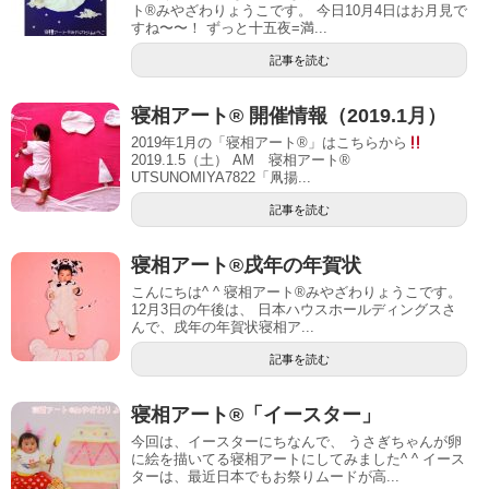
ト®︎みやざわりょうこです。 今日10月4日はお月見で
すね〜〜！ ずっと十五夜=満...
記事を読む
寝相アート® 開催情報（2019.1月）
2019年1月の「寝相アート®」はこちらから
2019.1.5（土） AM 寝相アート®
UTSUNOMIYA7822「凧揚...
記事を読む
寝相アート®戌年の年賀状
こんにちは^ ^ 寝相アート®︎みやざわりょうこです。
12月3日の午後は、 日本ハウスホールディングスさ
んで、戌年の年賀状寝相ア...
記事を読む
寝相アート®「イースター」
今回は、イースターにちなんで、 うさぎちゃんが卵
に絵を描いてる寝相アートにしてみました^ ^ イース
ターは、最近日本でもお祭りムードが高...