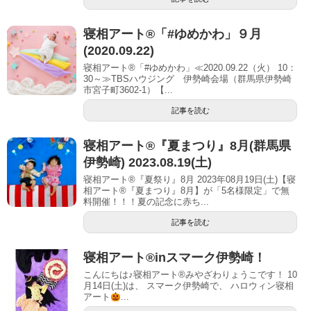
寝相アート®「#ゆめかわ」９月
(2020.09.22)
寝相アート®「#ゆめかわ」≪2020.09.22（火） 10：
30～≫TBSハウジング 伊勢崎会場（群馬県伊勢崎
市宮子町3602-1）【...
記事を読む
寝相アート®︎『夏まつり』8月(群馬県
伊勢崎) 2023.08.19(土)
寝相アート®『夏祭り』8月 2023年08月19日(土)【寝
相アート®︎『夏まつり』8月】が「5名様限定」で無
料開催！！！夏の記念に赤ち...
記事を読む
寝相アート®︎inスマーク伊勢崎！
こんにちは♪寝相アート®︎みやざわりょうこです！ 10
月14日(土)は、 スマーク伊勢崎で、 ハロウィン寝相
アート
...