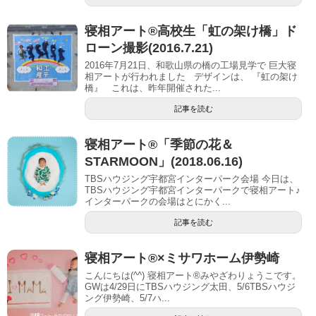
寝相アート®高校生「虹の架け橋」ド
ローン撮影(2016.7.21)
2016年7月21日、和歌山県の橋の工場見学で 巨大寝
相アートが行われました デザインは、 『虹の架け
橋』 これは、昨年開催された...
記事を読む
寝相アート®︎「季節の花＆
STARMOON」(2018.06.16)
TBSハウジング宇都宮インターパーク会場 今日は、
TBSハウジング宇都宮インターパークで寝相アート♪
インターパークの会場はとにかく...
記事を読む
寝相アート®︎×ミサワホーム伊勢崎
こんにちは(^^) 寝相アート®︎みやざわりょうこです。
GWは4/29日にTBSハウジング太田、5/6TBSハウジ
ング伊勢崎、5/7ハ...