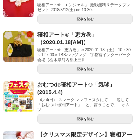
寝相アート®「エンジェル」 撮影無料＆データプレ
ゼント 2018/5/12(土) am10:30～...
記事を読む
寝相アート®「恵方巻」
（2020.01.18[AM]）
寝相アート®「恵方巻」≪2020.01.18（土） 10：30
～12：00≫TBSハウジング 宇都宮インターパーク
会場（栃木県河内郡上三川...
記事を読む
おむつde寝相アート®「気球」
(2015.4.4)
4／4(日) スマーク ママフェスタにて 題して
「おむつde寝相アート」 と、言うことで、 オム
ツ...
記事を読む
【クリスマス限定デザイン】寝相アー