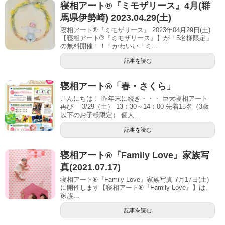
寝相アート®︎『ミモザリース』4月(群
馬県伊勢崎) 2023.04.29(土)
寝相アート®『ミモザリース』 2023年04月29日(土)
【寝相アート®︎『ミモザリース』】が「5名様限定」
の無料開催！！！かわいい「ミ...
記事を読む
寝相アート®「春・さくら」
こんにちは！ 昨年末に続き・・・ 巨大寝相アート
再び 3/29（土） 13：30～14：00 先着15名（3歳
以下のお子様限定） 個人...
記事を読む
寝相アート®『Family Love』家族写
真(2021.07.17)
寝相アート®『Family Love』家族写真 7月17日(土)
に開催します【寝相アート®︎『Family Love』】は、
家族...
記事を読む