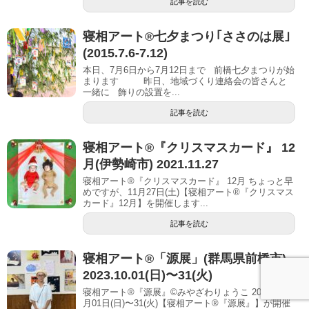
記事を読む
寝相アート®七夕まつり｢ささのは展｣
(2015.7.6-7.12)
本日、7月6日から7月12日まで 前橋七夕まつりが始
まります 昨日、地域づくり連絡会の皆さんと
一緒に 飾りの設置を...
記事を読む
寝相アート®︎『クリスマスカード』 12
月(伊勢崎市) 2021.11.27
寝相アート®『クリスマスカード』 12月 ちょっと早
めですが、11月27日(土)【寝相アート®︎『クリスマス
カード』12月】を開催します...
記事を読む
寝相アート®「源展」(群馬県前橋市)
2023.10.01(日)〜31(火)
寝相アート®『源展』©︎みやざわりょうこ 2023年10
月01日(日)〜31(火)【寝相アート®︎『源展』】が開催