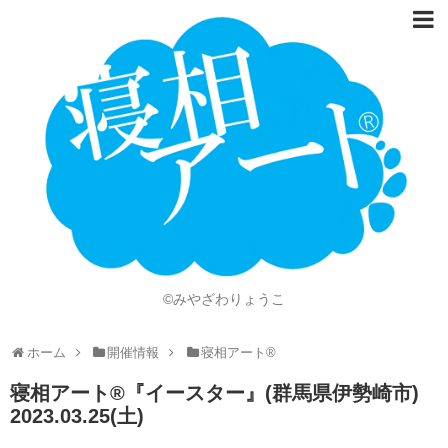
ホーム
Language
開催情報
動画
ニュース
ショッピング
©みやざわりょうこ
画像
ホーム
開催情報
寝相アート®
お問い合わせ
寝相アート®︎『イースター』(群馬県伊勢崎市)
知的財産権
2023.03.25(土)