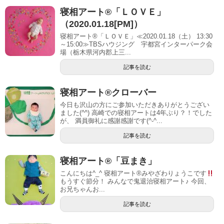
寝相アート®「ＬＯＶＥ」
（2020.01.18[PM]）
寝相アート®「ＬＯＶＥ」≪2020.01.18（土） 13:30
～15:00≫TBSハウジング 宇都宮インターパーク会
場（栃木県河内郡上三...
記事を読む
寝相アート®︎クローバー
今日も沢山の方にご参加いただきありがとうござい
ました(^^) 高崎での寝相アートは4年ぶり？！でした
が、 満員御礼に感謝感謝です(^-^...
記事を読む
寝相アート®︎「豆まき」
こんにちは^_^ 寝相アート®︎みやざわりょうこです
もうすぐ節分！ みんなで鬼退治寝相アート♪ 今回、
お兄ちゃんお...
記事を読む