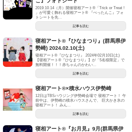
こ』フォトシート
2019.10.14（月）開催寝相アート®「Trick or Treat !
」が可愛く飾れる寝相アート® 『ぺったんこ』フォ
トシートを先...
記事を読む
寝相アート®︎『ひなまつり』(群馬県伊
勢崎) 2024.02.10(土)
寝相アート®『ひなまつり』 2024年02月10日(土)
【寝相アート®︎『ひなまつり』】が「5名様限定」で
無料開催！！！赤ちゃんのかわい...
記事を読む
寝相アート®︎×積水ハウス伊勢崎
12日はTBSハウジング伊勢崎会場で 寝相アート！ 午
前中は、伊勢崎の積水ハウスさんで、 巨大かき氷の
寝相アート！ みん...
記事を読む
寝相アート®︎『お月見』9月(群馬県伊