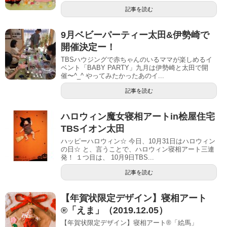
記事を読む
9月ベビーパーティー太田&伊勢崎で
開催決定ー！
TBSハウジングで赤ちゃんのいるママが楽しめるイ
ベント「BABY PARTY」九月は伊勢崎と太田で開
催〜^_^ やってみたかったあのイ...
記事を読む
ハロウィン魔女寝相アートin桧屋住宅
TBSイオン太田
ハッピーハロウィン☆ 今日、10月31日はハロウィン
の日☆ と、言うことで、ハロウィン寝相アート三連
発！ １つ目は、 10月9日TBS...
記事を読む
【年賀状限定デザイン】寝相アート
®「えま」（2019.12.05）
【年賀状限定デザイン】寝相アート®「絵馬」