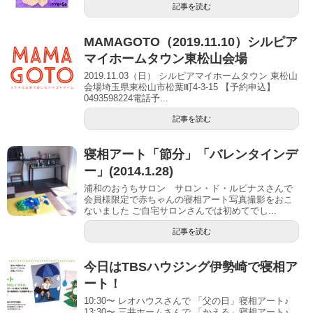
記事を読む
MAMAGOTO（2019.11.10）シルピア
マイホームタウン東松山会場
2019.11.03（日） シルピアマイホームタウン 東松山
会場埼玉県東松山市松葉町4-3-15 【予約申込】
0493598224電話予...
記事を読む
寝相アート「節分」「バレンタインデ
ー」(2014.1.28)
浦和のおうちサロン サロン・ド・ルピナスさんで
会員様限定で赤ちゃんの寝相アート写真撮影をおこ
ないました ご自宅サロンさんでは初めてでし...
記事を読む
今日はTBSハウジング伊勢崎で寝相ア
ート！
10:30〜 レオハウスさんで 「父の日」寝相アート♪
13:30〜 三井ホームさんで 「かえる」寝相アート♪