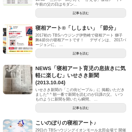
午前の父の日はモダン...
記事を読む
寝相アート®「ししまい」「節分」
2017初の TBSハウジング伊勢崎で寝相アート 獅子
舞&節分の寝相アートです！ デザインは、 2017バ
ージョンに、 ...
記事を読む
NEWS「寝相アート育児の息抜きに気
軽に楽しむ」いせさき新聞
(2013.10.04)
いせさき新聞の「この街ピープル」に 掲載いただき
ました^ ^ 朝一番で新聞を読むのが日課の父。 いつ
ものように新聞を開いたら瞬間、 ...
記事を読む
こいのぼりの寝相アート♪
29日の TBSハウジングイオンモール太田会場で 開催