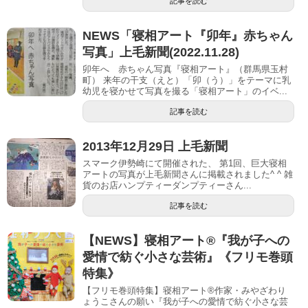
記事を読む
NEWS「寝相アート『卯年』赤ちゃん
写真」上毛新聞(2022.11.28)
卯年へ 赤ちゃん写真『寝相アート』（群馬県玉村
町） 来年の干支（えと）「卯（う）」をテーマに乳
幼児を寝かせて写真を撮る「寝相アート」のイベ...
記事を読む
2013年12月29日 上毛新聞
スマーク伊勢崎にて開催された、 第1回、巨大寝相
アートの写真が上毛新聞さんに掲載されました^ ^ 雑
貨のお店ハンプティーダンプティーさん...
記事を読む
【NEWS】寝相アート®︎『我が子への
愛情で紡ぐ小さな芸術』《フリモ巻頭
特集》
【フリモ巻頭特集】寝相アート®︎作家・みやざわり
ょうこさんの願い『我が子への愛情で紡ぐ小さな芸