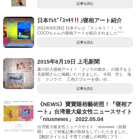
記事を読む
日本ﾃﾚﾋﾞ｢ｽｯｷﾘ
｣寝相アート紹介
2011年9月28日 日本テレビ「スッキリ！！」で
COCOちゃんの寝相アートが紹介されました^ ^
記事を読む
2015年8月19日 上毛新聞
夏の巨大寝相アート！「クジラの噴水」 の様子を上
毛新聞さんに掲載いただきました。 今回、空と、海
と、クジラで、 三色のブルーを使い分...
記事を読む
《NEWS》寶寶睡相藝術照！『寝相ア
ート』台湾最大級女性ニュースサイト
「niusnews」 2022.05.04
台湾最大級女性ニュースサイト「niusnews（妞新
聞）」にて特集記事の取材をしていただきました。
【翻訳タイトル】子育ての癒しの時間にプラ...