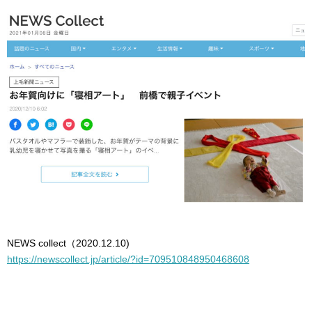
NEWS collect（2020.12.10)
https://newscollect.jp/article/?id=709510848950468608