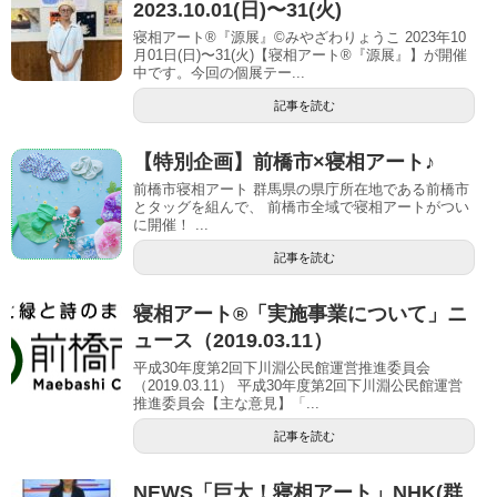
2023.10.01(日)〜31(火)
寝相アート®『源展』©︎みやざわりょうこ 2023年10
月01日(日)〜31(火)【寝相アート®︎『源展』】が開催
中です。今回の個展テー...
記事を読む
【特別企画】前橋市×寝相アート♪
前橋市寝相アート 群馬県の県庁所在地である前橋市
とタッグを組んで、 前橋市全域で寝相アートがつい
に開催！ ...
記事を読む
寝相アート®「実施事業について」ニ
ュース（2019.03.11）
平成30年度第2回下川淵公民館運営推進委員会
（2019.03.11） 平成30年度第2回下川淵公民館運営
推進委員会【主な意見】「...
記事を読む
NEWS「巨大！寝相アート」NHK(群