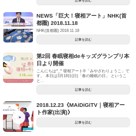
記事を読む
NEWS「巨大！寝相アート」NHK(首
都圏) 2018.11.18
NHK(首都圏) 2018.11.18
記事を読む
第2回 春眠寝相deキッズグランプリ本
日より開催
こんにちは^_^ 寝相アート®︎「みやざわりょうこ」で
す。 本日は3月18日(日)「春の睡眠の日」 というこ
と...
記事を読む
2018.12.23《MAiDiGiTV｜寝相アー
ト作家(出演)》
記事を読む