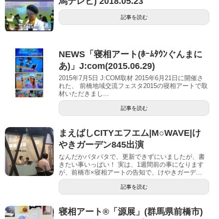
馬テレビ) 2018.05.23
記事を読む
NEWS「寝相アート(ﾎｰﾑﾀｳﾝぐんまに
あ)」J:com(2015.06.29)
2015年7月5日 J:COM取材 2015年6月21日に開催さ
れた、 前橋地域交流フェスタ2015の寝相アートで取
材いただきまし...
記事を読む
まえばしCITYエフエム|M○WAVE|け
やきガーデン845出演
なんだかバタバタで、更新できずにいましたが、書
きたい事いっぱい！ 実は、1週間前の事になります
が、前橋市×寝相アートの告知で、けやきガーデ...
記事を読む
寝相アート®「源展」(群馬県前橋市)