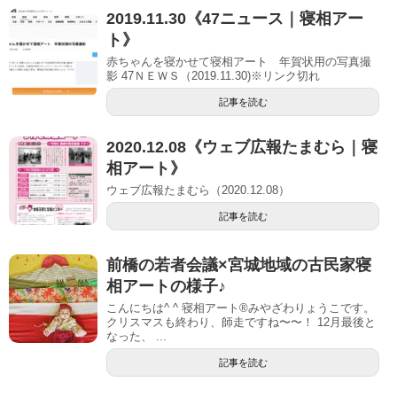
2019.11.30《47ニュース｜寝相アー
ト》
赤ちゃんを寝かせて寝相アート 年賀状用の写真撮
影 47ＮＥＷＳ（2019.11.30)※リンク切れ
記事を読む
2020.12.08《ウェブ広報たまむら｜寝
相アート》
ウェブ広報たまむら（2020.12.08）
記事を読む
前橋の若者会議×宮城地域の古民家寝
相アートの様子♪
こんにちは^ ^ 寝相アート®︎みやざわりょうこです。
クリスマスも終わり、師走ですね〜〜！ 12月最後と
なった、 ...
記事を読む