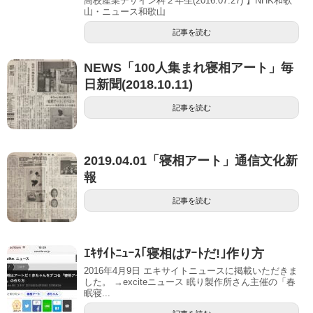
高校産業デザイン科２年生(2016.07.27) 】NHK和歌
山・ニュース和歌山
記事を読む
NEWS「100人集まれ寝相アート」毎
日新聞(2018.10.11)
記事を読む
2019.04.01「寝相アート」通信文化新
報
記事を読む
ｴｷｻｲﾄﾆｭｰｽ｢寝相はｱｰﾄだ!｣作り方
2016年4月9日 エキサイトニュースに掲載いただきま
した。 →exciteニュース 眠り製作所さん主催の「春
眠寝...