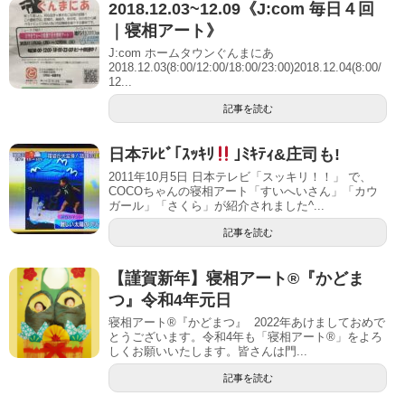
2018.12.03~12.09《J:com 毎日４回
｜寝相アート》
J:com ホームタウンぐんまにあ
2018.12.03(8:00/12:00/18:00/23:00)2018.12.04(8:00/
12...
記事を読む
日本ﾃﾚﾋﾞ｢ｽｯｷﾘ
｣ﾐｷﾃｨ&庄司も!
2011年10月5日 日本テレビ「スッキリ！！」 で、
COCOちゃんの寝相アート「すいへいさん」「カウ
ガール」「さくら」が紹介されました^...
記事を読む
【謹賀新年】寝相アート®︎『かどま
つ』令和4年元日
寝相アート®『かどまつ』 2022年あけましておめで
とうございます。令和4年も「寝相アート®︎」をよろ
しくお願いいたします。皆さんは門...
記事を読む