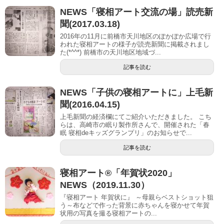
NEWS「寝相アート交流の場」読売新
聞(2017.03.18)
2016年の11月に前橋市天川地区のぽかぽか広場で行
われた寝相アートの様子が読売新聞に掲載されまし
た(*^^*) 前橋市の天川地区地域づ...
記事を読む
NEWS「子供の寝相アートに」上毛新
聞(2016.04.15)
上毛新聞の経済欄にてご紹介いただきました。 こち
らは、高崎市の眠り製作所さんで、開催された「春
眠 寝相deキッズグランプリ」のお知らせで...
記事を読む
寝相アート®︎「年賀状2020」
NEWS（2019.11.30）
『寝相アート 年賀状に』 ～母親らベストショット狙
う～布などで作った背景に赤ちゃんを寝かせて年賀
状用の写真を撮る寝相アートの...