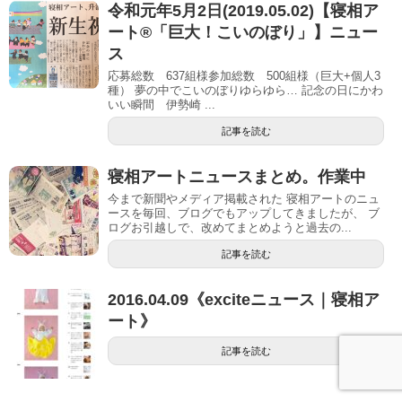
令和元年5月2日(2019.05.02)【寝相ア
ート®「巨大！こいのぼり」】ニュー
ス
応募総数 637組様参加総数 500組様（巨大+個人3
種） 夢の中でこいのぼりゆらゆら… 記念の日にかわ
いい瞬間 伊勢崎 ...
記事を読む
寝相アートニュースまとめ。作業中
今まで新聞やメディア掲載された 寝相アートのニュ
ースを毎回、ブログでもアップしてきましたが、 ブ
ログお引越しで、改めてまとめようと過去の...
記事を読む
2016.04.09《exciteニュース｜寝相ア
ート》
記事を読む