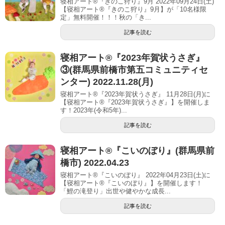
寝相アート®『きのこ狩り』9月 2022年09月24日(土)
【寝相アート®︎『きのこ狩り』9月】が「10名様限
定」無料開催！！！秋の「き...
記事を読む
寝相アート®︎『2023年賀状うさぎ』
③(群馬県前橋市第五コミュニティセ
ンター) 2022.11.28(月)
寝相アート®『2023年賀状うさぎ』 11月28日(月)に
【寝相アート®︎『2023年賀状うさぎ』】を開催しま
す！2023年(令和5年)...
記事を読む
寝相アート®︎『こいのぼり』(群馬県前
橋市) 2022.04.23
寝相アート®『こいのぼり』 2022年04月23日(土)に
【寝相アート®︎『こいのぼり』】を開催します！
「鯉の滝登り」出世や健やかな成長...
記事を読む