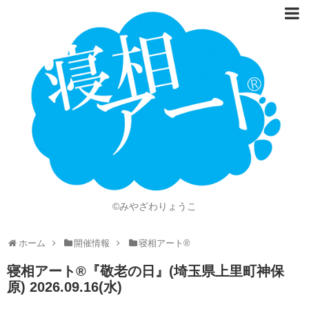
ホーム
Language
開催情報
動画
ニュース
ショッピング
©みやざわりょうこ
画像
ホーム
開催情報
寝相アート®
お問い合わせ
寝相アート®︎『敬老の日』(埼玉県上里町神保
知的財産権
原) 2026.09.16(水)