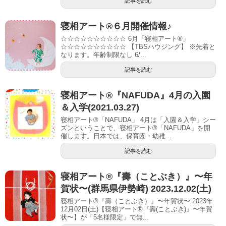
記事を読む
寝相アート®６月開催情報♪
☆☆☆☆☆☆☆☆☆☆ 6月「寝相アート®︎」
☆☆☆☆☆☆☆☆☆☆ 【TBSハウジング】 ※先着と
なります。年齢制限なし 6/...
記事を読む
寝相アート®『NAFUDA』4月の入園
＆入学(2021.03.27)
寝相アート®「NAFUDA」 4月は「入園＆入学」シー
ズンということで、寝相アート®「NAFUDA」を開
催します。日本では、保育園・幼稚...
記事を読む
寝相アート®︎『壽（ことぶき）』〜年
賀状〜(群馬県伊勢崎) 2023.12.02(土)
寝相アート®『壽（ことぶき）』〜年賀状〜 2023年
12月02日(土)【寝相アート®︎『壽(ことぶき)』〜年賀
状〜】が「5名様限定」で無...