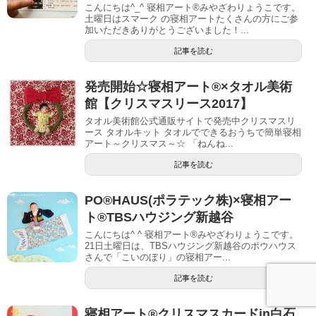
こんにちは^_^ 寝相アート®︎みやざわりょうこです。
土曜日はスマーク の寝相アートたくさんの方にご参
加いただきありがとうございました！...
記事を読む
発売開始☆寝相アート®︎×タオル美術
館【クリスマスリース2017】
タオル美術館公式通販サイトで発売中クリスマスリ
ース タオルキット タオルでできるおうちで簡単寝相
アート～クリスマス～☆ 「ねんね...
記事を読む
PO®︎HAUS(ポラテック株)×寝相アー
ト®︎TBSハウジング新越谷
こんにちは^ ^ 寝相アート®︎みやざわりょうこです。
21日土曜日は、TBSハウジング新越谷のポウハウス
さんで「こいのぼり」の寝相アー...
記事を読む
寝相アート®︎クリスマスカードin白石