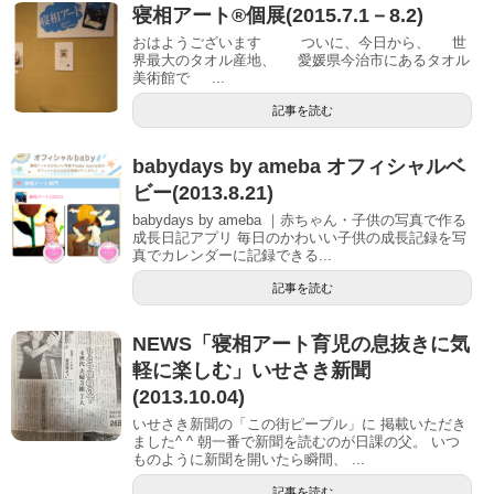
寝相アート®個展(2015.7.1－8.2)
おはようございます ついに、今日から、 世
界最大のタオル産地、 愛媛県今治市にあるタオル
美術館で ...
記事を読む
babydays by ameba オフィシャルベ
ビー(2013.8.21)
babydays by ameba ｜赤ちゃん・子供の写真で作る
成長日記アプリ 毎日のかわいい子供の成長記録を写
真でカレンダーに記録できる...
記事を読む
NEWS「寝相アート育児の息抜きに気
軽に楽しむ」いせさき新聞
(2013.10.04)
いせさき新聞の「この街ピープル」に 掲載いただき
ました^ ^ 朝一番で新聞を読むのが日課の父。 いつ
ものように新聞を開いたら瞬間、 ...
記事を読む