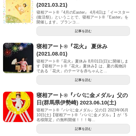
(2021.03.21)
寝相アート®『4月のEaster』 4月4日は「イースター
(復活祭)」ということで、寝相アート®︎『Easter』を
開催します。ブランコ...
記事を読む
寝相アート®︎『花火』 夏休み
(2021.08.01)
寝相アート®『花火』夏休み 8月01日(日)に開催しま
す【寝相アート®︎『花火』夏休み】は、夏の風物詩
である「花火」のテーマを赤ちゃんと...
記事を読む
寝相アート®︎『パパに金メダル』父の
日(群馬県伊勢崎) 2023.06.10(土)
寝相アート®『パパに金メダル』父の日 2023年06月
10日(土)【寝相アート®︎『パパに金メダル』】が「5
名様限定」の無料開催！！！毎...
記事を読む