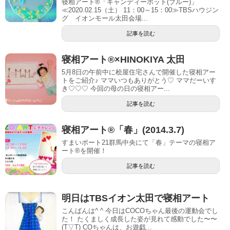
寝相アート®「キャンディーポット(ブルー)」
≪2020.02.15（土） 11：00～15：00≫TBSハウジン
グ イオンモール太田会場...
記事を読む
寝相アート®︎×HINOKIYA 太田
5月8日の午前中に桧屋住宅さんで開催した寝相アー
トをご紹介♪ ママいつもありがとう♡ ママだーいす
き♡♡♡ 今回の母の日の寝相アー...
記事を読む
寝相アート®「春」(2014.3.7)
すまいポート21群馬中央にて「春」テーマの寝相ア
ート®を開催！
記事を読む
明日はTBSイオン太田で寝相アート
こんばんは^ ^ 今日はCOCOちゃん最後の運動会でし
た！ たくましく成長した姿が見れて感動でした〜〜
(T▽T) COちゃんは、お遊戯...