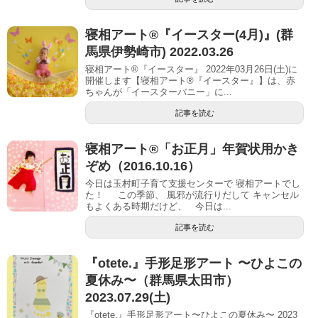
寝相アート®︎『イースター(4月)』(群
馬県伊勢崎市) 2022.03.26
寝相アート®『イースター』 2022年03月26日(土)に
開催します【寝相アート®︎『イースター』】は、赤
ちゃんが「イースターバニー」に...
記事を読む
寝相アート®「お正月」年賀状用かき
ぞめ（2016.10.16）
今日は玉村町子育て支援センターで 寝相アートでし
た！ この季節、 風邪が流行りだして キャンセル
もよくある時期だけど、 今日は...
記事を読む
『otete.』手形足形アート 〜ひよこの
夏休み〜（群馬県太田市）
2023.07.29(土)
『otete.』手形足形アート〜ひよこの夏休み〜 2023