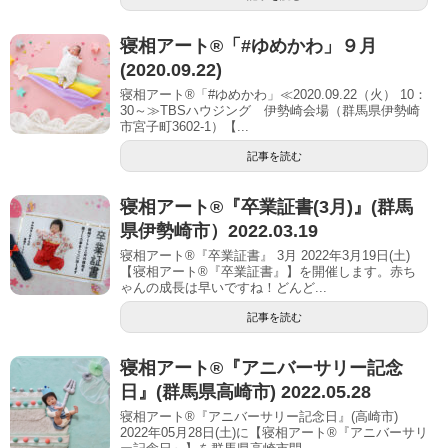
寝相アート®「#ゆめかわ」９月
(2020.09.22)
寝相アート®「#ゆめかわ」≪2020.09.22（火） 10：
30～≫TBSハウジング 伊勢崎会場（群馬県伊勢崎
市宮子町3602-1）【...
記事を読む
寝相アート®︎『卒業証書(3月)』(群馬
県伊勢崎市）2022.03.19
寝相アート®『卒業証書』 3月 2022年3月19日(土)
【寝相アート®︎『卒業証書』】を開催します。赤ち
ゃんの成長は早いですね！どんど...
記事を読む
寝相アート®︎『アニバーサリー記念
日』(群馬県高崎市) 2022.05.28
寝相アート®『アニバーサリー記念日』(高崎市)
2022年05月28日(土)に【寝相アート®︎『アニバーサリ