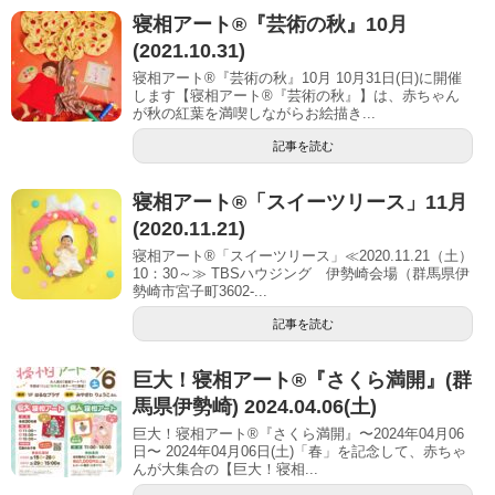
寝相アート®︎『芸術の秋』10月
(2021.10.31)
寝相アート®『芸術の秋』10月 10月31日(日)に開催
します【寝相アート®︎『芸術の秋』】は、赤ちゃん
が秋の紅葉を満喫しながらお絵描き...
記事を読む
寝相アート®「スイーツリース」11月
(2020.11.21)
寝相アート®「スイーツリース」≪2020.11.21（土）
10：30～≫ TBSハウジング 伊勢崎会場（群馬県伊
勢崎市宮子町3602-...
記事を読む
巨大！寝相アート®︎『さくら満開』(群
馬県伊勢崎) 2024.04.06(土)
巨大！寝相アート®『さくら満開』〜2024年04月06
日〜 2024年04月06日(土)「春」を記念して、赤ちゃ
んが大集合の【巨大！寝相...