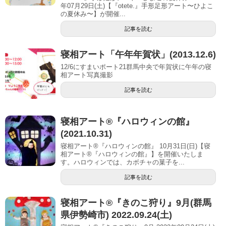
年07月29日(土)【『otete.』手形足形アート〜ひよこ
の夏休み〜】が開催...
記事を読む
寝相アート「午年年賀状」(2013.12.6)
12/6にすまいポート21群馬中央で年賀状に午年の寝
相アート写真撮影
記事を読む
寝相アート®︎『ハロウィンの館』
(2021.10.31)
寝相アート®『ハロウィンの館』 10月31日(日)【寝
相アート®︎『ハロウィンの館』】を開催いたしま
す。ハロウィンでは、カボチャの菓子を...
記事を読む
寝相アート®︎『きのこ狩り』9月(群馬
県伊勢崎市) 2022.09.24(土)