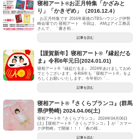
寝相アート®お正月特集「かざみと
り」「かきぞめ」（2016.12.4）
お正月特集です 2016年最後のTBSハウジング伊勢
崎会場での 寝相アート 今回は、 AMはアイ工務店
さんで、 「書き初...
記事を読む
【謹賀新年】寝相アート®︎『縁起だる
ま』令和6年元日(2024.01.01)
寝相アート®『縁起だるま』 2024年あけましておめ
でとうございます。令和6年も「寝相アート®︎」をよ
ろしくお願いいたします。今年初の「...
記事を読む
寝相アート®『さくらブランコ』(群馬
県伊勢崎) 2024.04.06(土)
寝相アート®『さくらブランコ』 2024年04月06日
(土)【寝相アート®︎『さくらブランコ』】が「スマー
ク伊勢崎」で開催！！！「春の桜...
記事を読む