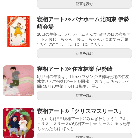
記事を読む
寝相アート®︎×パナホーム北関東 伊勢
崎会場
16日の午後は、パナホームさんで 敬老の日の寝相ア
ート♪ おじーちゃん、おばーちゃんいつまでも元気
でいてね^ ^ じーじ、ばーば、だい...
記事を読む
寝相アート®︎×住友林業 伊勢崎
5月7日の午後は、TBSハウジング伊勢崎会場の住友
林業さんで寝相アートを開催！ 気づけばあっという
間に5月も中旬！ 6月は梅雨。 子...
記事を読む
寝相アート®︎「クリスマスリース」
こんにちは^ ^ 寝相アート®︎みやざわりょうこです。
クリスマスリースの寝相アート☆ リースに座った赤
ちゃんたちは ほんと...
記事を読む