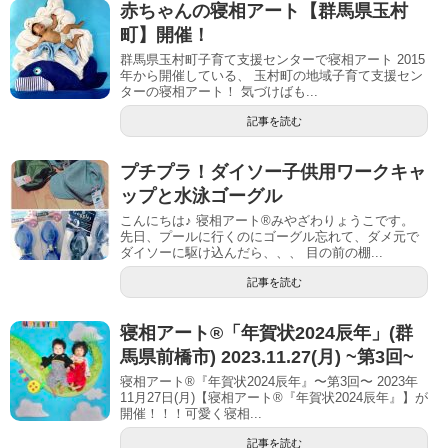
赤ちゃんの寝相アート【群馬県玉村
町】開催！
群馬県玉村町子育て支援センターで寝相アート 2015
年から開催している、 玉村町の地域子育て支援セン
ターの寝相アート！ 気づけばも...
記事を読む
プチプラ！ダイソー子供用ワークキャ
ップと水泳ゴーグル
こんにちは♪ 寝相アート®︎みやざわりょうこです。
先日、プールに行くのにゴーグル忘れて、ダメ元で
ダイソーに駆け込んだら、、、 目の前の棚...
記事を読む
寝相アート®︎「年賀状2024辰年」(群
馬県前橋市) 2023.11.27(月) ~第3回~
寝相アート®『年賀状2024辰年』〜第3回〜 2023年
11月27日(月)【寝相アート®︎『年賀状2024辰年』】が
開催！！！可愛く寝相...
記事を読む