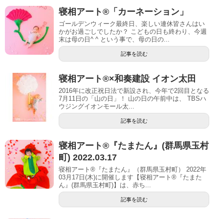
寝相アート®「カーネーション」
ゴールデンウィーク最終日、楽しい連休皆さんはい
かがお過ごしでしたか？ こどもの日も終わり、今週
末は母の日^ ^ という事で、母の日の...
記事を読む
寝相アート®︎×和奏建設 イオン太田
2016年に改正祝日法で新設され、今年で2回目となる
7月11日の「山の日」！ 山の日の午前中は、 TBSハ
ウジングイオンモール太...
記事を読む
寝相アート®︎『たまたん』(群馬県玉村
町) 2022.03.17
寝相アート®『たまたん』（群馬県玉村町） 2022年
03月17日(木)に開催します【寝相アート®︎『たまた
ん』(群馬県玉村町)】は、赤ち...
記事を読む