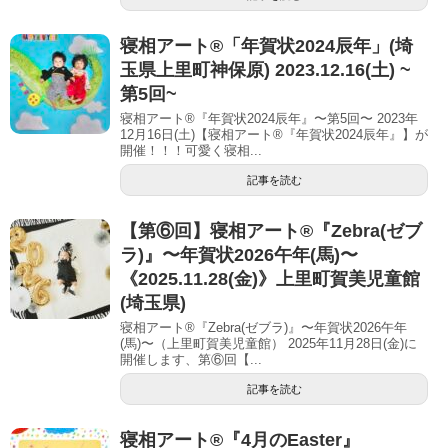
寝相アート®︎「年賀状2024辰年」(埼
玉県上里町神保原) 2023.12.16(土) ~
第5回~
寝相アート®『年賀状2024辰年』〜第5回〜 2023年
12月16日(土)【寝相アート®︎『年賀状2024辰年』】が
開催！！！可愛く寝相...
記事を読む
【第⑥回】寝相アート®︎『Zebra(ゼブ
ラ)』〜年賀状2026午年(馬)〜
《2025.11.28(金)》上里町賀美児童館
(埼玉県)
寝相アート®『Zebra(ゼブラ)』〜年賀状2026午年
(馬)〜（上里町賀美児童館） 2025年11月28日(金)に
開催します、第⑥回【...
記事を読む
寝相アート®『4月のEaster』