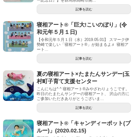
ー記念日』】を群馬県高崎市開...
記事を読む
寝相アート®「巨大!こいのぼり」(令
和元年５月１日)
【令和元年５月１日（水）2019.05.01】 スマーク伊
勢崎で楽しい「寝相アート®」が始まるよ♬ 寝相ア
ート...
記事を読む
夏の寝相アート×たまたんサンデー|玉
村町子育て支援センター
こんにちは^ ^ 寝相アート®︎みやざわりょうこです。
昨日のたまたんサンデーの寝相アート、 沢山の方に
ご参加いただきありがとうございま...
記事を読む
寝相アート®「キャンディーポット(ブ
ルー)」(2020.02.15)