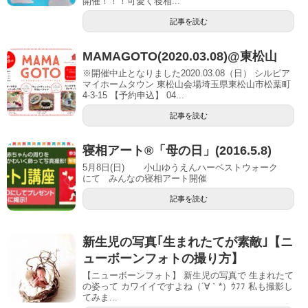
開催！！！可愛く寝相...
記事を読む
MAMAGOTO(2020.03.08)@東松山
※開催中止となりました2020.03.08（日） シルピア
マイホームタウン 東松山会場埼玉県東松山市松葉町
4-3-15 【予約申込】 04...
記事を読む
寝相アート®「母の日」(2016.5.8)
5月8日(日) 小山ゆうえんハーベストウォーク
にて みんなの寝相アート開催
記事を読む
新生児の写真｢生まれたてが素敵｣【ニ
ューボーンフォトの撮り方】
【ニューボーンフォト】 新生児の写真で 生まれたて
の姿って カワイイですよね（´∀｀*）ｳﾌﾌ 私も撮影し
てみま...