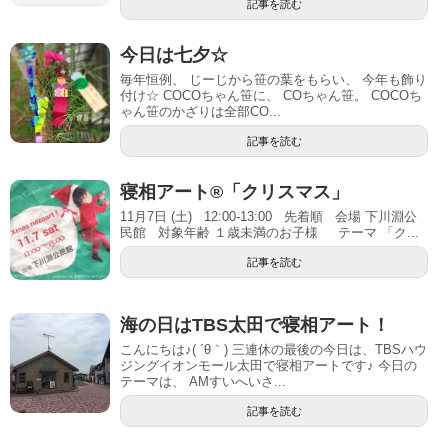
記事を読む
今日は七夕☆
毎年恒例、 じーじから笹の葉をもらい、 今年も飾り
付け☆ COCOちゃん笹に、 COちゃん笹。 COCOち
ゃん笹のかざりは全部CO...
記事を読む
寝相アート®「クリスマス」
11月7日 (土) 12:00-13:00 先着順 会場 下川淵公
民館 対象年齢 １歳未満のお子様 テーマ 「ク...
記事を読む
海の日はTBS太田で寝相アート！
こんにちは♪( ´θ｀) 三連休の最後の今日は、TBSハウ
ジングイオンモール太田で寝相アートです♪ 今日の
テーマは、 AMすいへいさ...
記事を読む