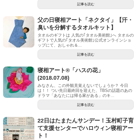
記事を読む
父の日寝相アート「ネクタイ」【汗・
臭いを分解するタオルキット】
タオルのギフトは 人気の｢タオル美術館｣へ タオルの
ギフトで人気の｢タオル美術館｣公式オンラインショ
ップにて、おしゃれ＆...
記事を読む
寝相アート®︎「ハスの花」
(2018.07.08)
みなさん、この外観見覚えないでしょうか？ 今日
は！！ つい先日最終回を迎えた、TBSの話題のあの
ドラマ「あなたには帰る家がある」のキ...
記事を読む
22日はたまたんサンデー！玉村町子育
て支援センターでハロウィン寝相アー
ト！