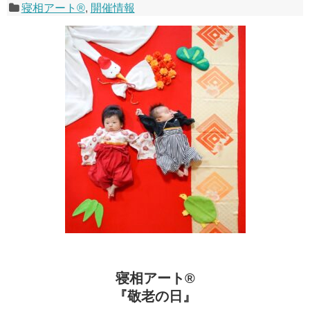
寝相アート®
,
開催情報
寝相アート®
『敬老の日』