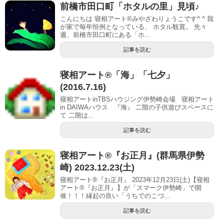
前橋市田口町「ホタルの里」見頃♪
こんにちは 寝相アート®︎みやざわりょうこです^ ^ 我
が家で毎年恒例となっている、 ホタル観賞。 先々
週、前橋市田口町にある「ホ...
記事を読む
寝相アート®「海」「七夕」
(2016.7.16)
寝相アートinTBSハウジング伊勢崎会場 寝相アート
in DAIWAハウス 『海』 二階の子供遊びスペースに
て 二階は...
記事を読む
寝相アート®︎『お正月』(群馬県伊勢
崎) 2023.12.23(土)
寝相アート®『お正月』 2023年12月23日(土)【寝相
アート®︎『お正月』】が「スマーク伊勢崎」で開
催！！！縁起の良い「うちでのこづ...
記事を読む