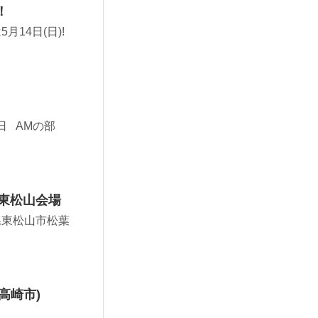
！
14日(日)!
日 AMの部
ン東松山会場
玉県東松山市松葉
高崎市)