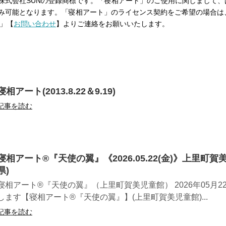
株式会社SUNの登録商標です。「寝相アート」のご使用に関しまして、
み可能となります。「寝相アート」のライセンス契約をご希望の場合は
m」【
お問い合わせ
】よりご連絡をお願いいたします。
寝相アート(2013.8.22＆9.19)
記事を読む
寝相アート®︎『天使の翼』《2026.05.22(金)》上里町賀
県)
寝相アート®『天使の翼』（上里町賀美児童館） 2026年05月22
します【寝相アート®︎『天使の翼』】(上里町賀美児童館)...
記事を読む