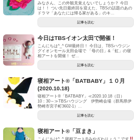
みなさん、この外観見覚えないでしょうか？ 今日
は！！ つい先日最終回を迎えた、TBSの話題のあの
ドラマ「あなたには帰る家がある」のキ...
記事を読む
今日はTBSイオン太田で開催！
こんにちは^_^ GW最終日！ 今日は、TBSハウジン
グイオンモール太田会場で 「母の日」&「虹」の寝
相アートを開催！ ぜ...
記事を読む
寝相アート®「BATBABY」１０月
(2020.10.18)
寝相アート®「BATBABY」≪2020.10.18（日）
10：30～≫TBSハウジング 伊勢崎会場（群馬県伊
勢崎市宮子町3602-1）...
記事を読む
寝相アート®︎「豆まき」
こんにちは^_^ 寝相アート®︎みやざわりょうこです