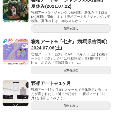
夏休み(2021.07.22)
寝相アート®『ジャングル探検隊』夏休み 7月22日
(木)祝日に開催します【寝相アート®︎『ジャングル探
検隊』夏休み】は、赤ちゃんがジャン...
記事を読む
寝相アート®︎『七夕』(群馬県吉岡町)
2024.07.06(土)
寝相アート®『七夕』 2024年07月06日(土)【寝相ア
ート®︎『七夕』】が「10名様限定」無料開催！！！
同日『お金の「健康診断」』も...
記事を読む
寝相アート® 1ヶ月
寝相アート｢1ヶ月｣は スケールで身体測定♪ 赤ちゃ
んが産まれたら！誕生の記念に！ 寝相アート｢1ヶ
月｣を撮影してみよう♪ ...
記事を読む