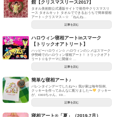
館【クリスマスリース2017】
タオル美術館公式通販サイトで発売中クリスマスリ
ース タオルキット タオルでできるおうちで簡単寝相
アート～クリスマス～☆ 「ねんね...
記事を読む
ハロウィン寝相アートinスマーク
【トリックオアトリート】
ハッピーハロウィン☆ ハロウィンのシメはスマーク
伊勢崎でのハロウィン寝相アート！ トリックオアト
リート☆をテーマに開催☆ ...
記事を読む
簡単な寝相アート♪
バレンタインデーでしたね〜♪ 我が家は毎年恒例、
クッキーを作ってみんなに配りました〜
クッキー
が、cocoちゃん、co...
記事を読む
寝相アート®「夏」（2019.7月）