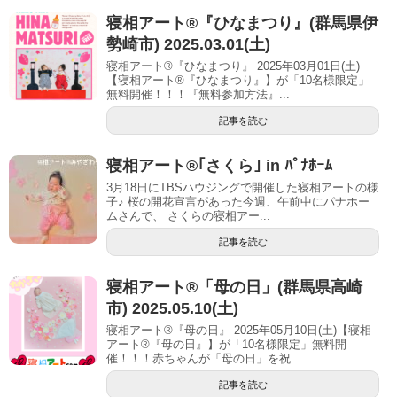
寝相アート®︎『ひなまつり』(群馬県伊
勢崎市) 2025.03.01(土)
寝相アート®『ひなまつり』 2025年03月01日(土)
【寝相アート®︎『ひなまつり』】が「10名様限定」
無料開催！！！『無料参加方法』...
記事を読む
寝相アート®｢さくら｣ in ﾊﾟﾅﾎｰﾑ
3月18日にTBSハウジングで開催した寝相アートの様
子♪ 桜の開花宣言があった今週、午前中にパナホー
ムさんで、 さくらの寝相アー...
記事を読む
寝相アート®「母の日」(群馬県高崎
市) 2025.05.10(土)
寝相アート®『母の日』 2025年05月10日(土)【寝相
アート®︎『母の日』】が「10名様限定」無料開
催！！！赤ちゃんが「母の日」を祝...
記事を読む