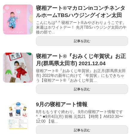
寝相アート®︎マカロンinコンチネンタ
ルホームTBSハウジングイオン太田
こんにちは^ ^ 寝相アート®︎みやざわりょうこです。
来週はホワイトデー！ 先月TBSハウジング太田の午
後の部で...
記事を読む
寝相アート®︎『おみくじ年賀状』お正
月(群馬県太田市) 2021.12.04
寝相アート®︎『おみくじ年賀状』お正月(群馬県太田
市) 2022年の新年に向けて「年賀状」にもできちゃ
う【寝相アート®︎『おみくじ年賀...
記事を読む
9月の寝相アート情報
8月ももうすぐ終わり。 9月の寝相アート情報です
^_^ ■9月4日(月) 前橋 元気21 【時間 】AM10:30〜
12:00 【場...
記事を読む