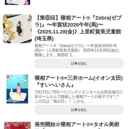
【第⑥回】寝相アート®︎『Zebra(ゼブ
ラ)』〜年賀状2026午年(馬)〜
《2025.11.28(金)》上里町賀美児童館
(埼玉県)
寝相アート®『Zebra(ゼブラ)』〜年賀状2026午年
(馬)〜（上里町賀美児童館） 2025年11月28日(金)に
開催します、第⑥回【...
記事を読む
寝相アート®︎×三井ホーム(イオン太田)
『すいへいさん』
7月17日にTBSハウジングイオンモール太田会場の三
井ホームさんで開催した寝相アートの様子です^_^
この日は『海の日』！ しかも、 ...
記事を読む
発売開始☆寝相アート®︎×タオル美術