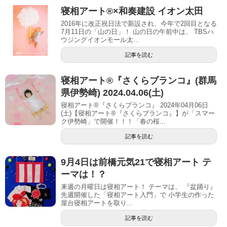
寝相アート®︎×和奏建設 イオン太田
2016年に改正祝日法で新設され、今年で2回目となる
7月11日の「山の日」！ 山の日の午前中は、 TBSハ
ウジングイオンモール太...
記事を読む
寝相アート®『さくらブランコ』(群馬
県伊勢崎) 2024.04.06(土)
寝相アート®『さくらブランコ』 2024年04月06日
(土)【寝相アート®︎『さくらブランコ』】が「スマー
ク伊勢崎」で開催！！！「春の桜...
記事を読む
9月4日は前橋元気21で寝相アート テ
ーマは！？
​​ 来週の月曜日は寝相アート！ テーマは、 『盆踊り』
先週開催した「寝相アート入門」で 小学生の作った
屋台寝相アートを取り...
記事を読む