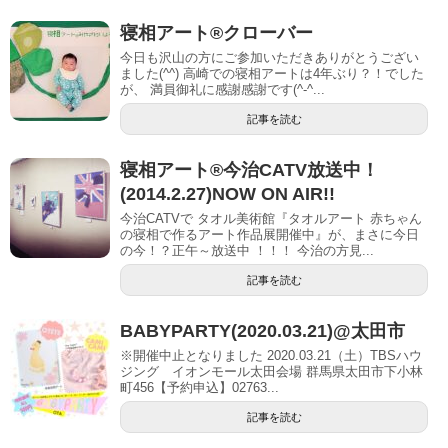
寝相アート®︎クローバー
今日も沢山の方にご参加いただきありがとうござい
ました(^^) 高崎での寝相アートは4年ぶり？！でした
が、 満員御礼に感謝感謝です(^-^...
記事を読む
寝相アート®今治CATV放送中！
(2014.2.27)NOW ON AIR!!
今治CATVで タオル美術館『タオルアート 赤ちゃん
の寝相で作るアート作品展開催中』が、まさに今日
の今！？正午～放送中 ！！！ 今治の方見...
記事を読む
BABYPARTY(2020.03.21)@太田市
※開催中止となりました 2020.03.21（土）TBSハウ
ジング イオンモール太田会場 群馬県太田市下小林
町456【予約申込】02763...
記事を読む