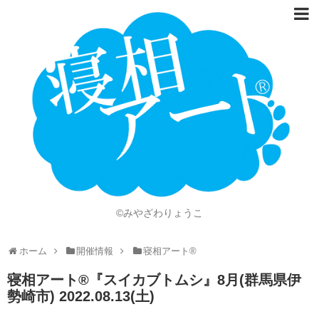
ホーム
Language
開催情報
動画
ニュース
ショッピング
©みやざわりょうこ
画像
ホーム
開催情報
寝相アート®
お問い合わせ
寝相アート®︎『スイカブトムシ』8月(群馬県伊
知的財産権
勢崎市) 2022.08.13(土)