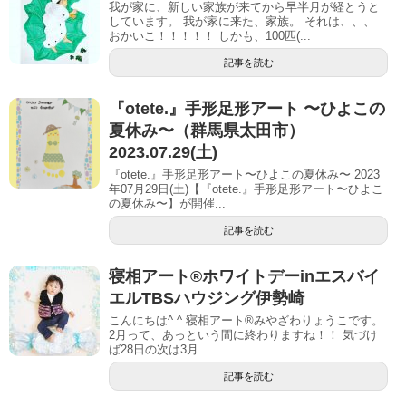
我が家に、新しい家族が来てから早半月が経とうと
しています。 我が家に来た、家族。 それは、、、
おかいこ！！！！！ しかも、100匹(...
記事を読む
『otete.』手形足形アート 〜ひよこの
夏休み〜（群馬県太田市）
2023.07.29(土)
『otete.』手形足形アート〜ひよこの夏休み〜 2023
年07月29日(土)【『otete.』手形足形アート〜ひよこ
の夏休み〜】が開催...
記事を読む
寝相アート®︎ホワイトデーinエスバイ
エルTBSハウジング伊勢崎
こんにちは^ ^ 寝相アート®︎みやざわりょうこです。
2月って、あっという間に終わりますね！！ 気づけ
ば28日の次は3月...
記事を読む