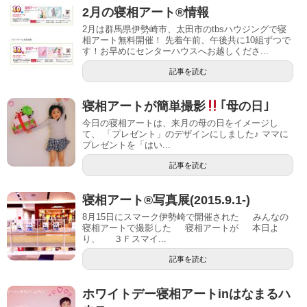
2月の寝相アート®︎情報
2月は群馬県伊勢崎市、太田市のtbsハウジングで寝
相アート無料開催！ 先着午前、午後共に10組ずつで
す！お早めにセンターハウスへお越しくださ...
記事を読む
寝相アートが簡単撮影
｢母の日｣
今日の寝相アートは、来月の母の日をイメージし
て、 「プレゼント」のデザインにしました♪ ママに
プレゼントを「はい...
記事を読む
寝相アート®写真展(2015.9.1-)
8月15日にスマーク伊勢崎で開催された みんなの
寝相アートで撮影した 寝相アートが 本日よ
り、 ３Ｆスマイ...
記事を読む
ホワイトデー寝相アートinはなまるハ