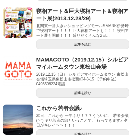
寝相アート＆巨大寝相アート＆寝相ア
ート展(2013.12.28/29)
北関東一番大きいショッピングモールSMARK伊勢崎
で寝相アート！！！ 巨大寝相アートも！！！ 寝相ア
ート展も開催！！！ 盛りだくさんな2日...
記事を読む
MAMAGOTO（2019.12.15）シルピア
マイホームタウン東松山会場
2019.12.15（日） シルピアマイホームタウン 東松山
会場埼玉県東松山市松葉町4-3-15 【予約申込】
0493598224電話...
記事を読む
これから若者会議♪
本日、これから 一年ぶり！？？くらいに、 若者会議
(^-^) ギリ若者の部ということで、 行ってきます♪ 夕
日がキレイ〜〜！！！
記事を読む