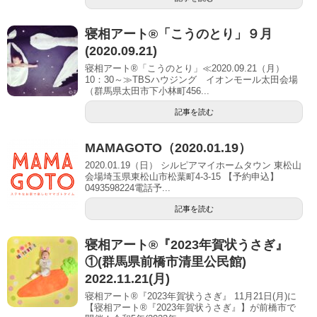
寝相アート®「こうのとり」９月
(2020.09.21)
寝相アート®「こうのとり」≪2020.09.21（月）
10：30～≫TBSハウジング イオンモール太田会場
（群馬県太田市下小林町456...
記事を読む
MAMAGOTO（2020.01.19）
2020.01.19（日） シルピアマイホームタウン 東松山
会場埼玉県東松山市松葉町4-3-15 【予約申込】
0493598224電話予...
記事を読む
寝相アート®︎『2023年賀状うさぎ』
①(群馬県前橋市清里公民館)
2022.11.21(月)
寝相アート®『2023年賀状うさぎ』 11月21日(月)に
【寝相アート®︎『2023年賀状うさぎ』】が前橋市で