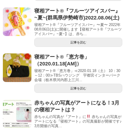
寝相アート®︎『フルーツアイスバー』
~夏~(群馬県伊勢崎市)2022.08.06(土)
寝相アート®『フルーツアイスバー』〜夏〜 2022年
08月06日(土)に開催します【寝相アート®︎『フルーツ
アイスバー』~夏~】は、赤ち...
記事を読む
寝相アート®「恵方巻」
（2020.01.18[AM]）
寝相アート®「恵方巻」≪2020.01.18（土） 10：30
～12：00≫TBSハウジング 宇都宮インターパーク
会場（栃木県河内郡上三川...
記事を読む
赤ちゃんの写真がアートになる！3月
の寝相アートは？
赤ちゃんの写真が『アート』に
赤ちゃんの写真が
アートになる『寝相アート』の写真撮影が開催です♪
3月開催の写真...