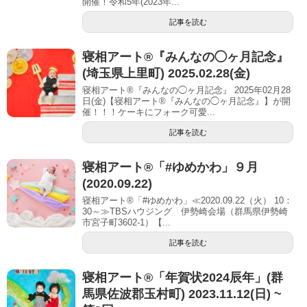
開催！令和5年(2023年...
記事を読む
寝相アート®︎『みんなの◯ヶ月記念』
(埼玉県上里町) 2025.02.28(金)
寝相アート®『みんなの◯ヶ月記念』 2025年02月28
日(金)【寝相アート®︎『みんなの◯ヶ月記念』】が開
催！！！ケーキにフォーク可愛...
記事を読む
寝相アート®「#ゆめかわ」９月
(2020.09.22)
寝相アート®「#ゆめかわ」≪2020.09.22（火） 10：
30～≫TBSハウジング 伊勢崎会場（群馬県伊勢崎
市宮子町3602-1）【...
記事を読む
寝相アート®︎「年賀状2024辰年」(群
馬県佐波郡玉村町) 2023.11.12(日) ~