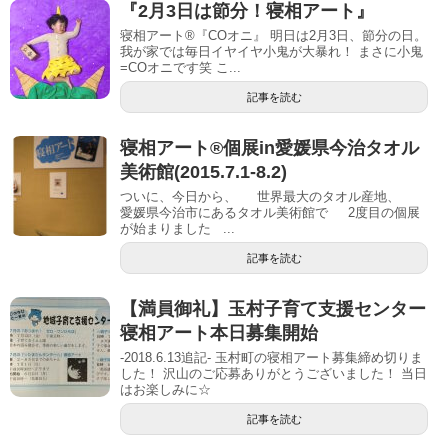
『2月3日は節分！寝相アート』
寝相アート®︎『COオニ』 明日は2月3日、節分の日。
我が家では毎日イヤイヤ小鬼が大暴れ！ まさに小鬼
=COオニです笑 こ...
記事を読む
寝相アート®個展in愛媛県今治タオル
美術館(2015.7.1-8.2)
ついに、今日から、 世界最大のタオル産地、
愛媛県今治市にあるタオル美術館で 2度目の個展
が始まりました ...
記事を読む
【満員御礼】玉村子育て支援センター
寝相アート本日募集開始
-2018.6.13追記- 玉村町の寝相アート募集締め切りま
した！ 沢山のご応募ありがとうございました！ 当日
はお楽しみに☆
記事を読む