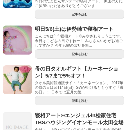
昨日のたまたんサンデーの寝相アート、 沢山の方に
ご参加いただきありがとうございま...
記事を読む
明日5/6(土)は伊勢崎で寝相アート
こんにちは^_^ 寝相アート®︎みやざわりょうこです。
今日はこどもの日ですねー！ みなさんいかがお過ご
しですか？ 今年も鯉のぼりを無...
記事を読む
母の日タオルギフト【カーネーショ
ン】5/7まで5%オフ！
タオル美術館通販サイト「カーネーション」 2017年
の母の日は5月14日(日)! GWが明けるともうすぐ「母
の日」！ 日本では五月の第...
記事を読む
寝相アート®︎エンジェルin桧家住宅
TBSハウジングイオンモール太田会場
今日は、TBSハウジングイオンモール太田会場の桧