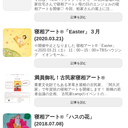
家住宅さんで寝相アート♪ 母の日のエンジェルの寝
相アートを開催♡ 今回、桧家さんの屋上に注...
記事を読む
寝相アート®「Easter」３月
(2020.03.21)
※開催中止となりました 寝相アート®「Easter」
≪2020.03.21（土） 11：00～15：00≫TBSハウジン
グ イオンモール...
記事を読む
満員御礼！古民家寝相アート®︎
重要文化財でもある茅葺き屋根の古民家、「阿久沢
家」で年賀状の寝相アートを開催します！ 前橋の若
者会議の企画、 古民家campのイベントの...
記事を読む
寝相アート®︎「ハスの花」
(2018.07.08)