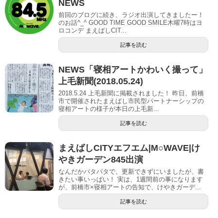
NEWS
前回のブログに続き、ラジオ出演してきましたー！
のお話^_^ GOOD TIME GOOD SMILE木曜7時はヨ
ロコンデ まえばしCIT...
記事を読む
NEWS「寝相アートかわいく撮って」
上毛新聞(2018.05.24)
2018.5.24 上毛新聞に掲載されました！ 昨日、前橋
市で開催されたまえばし市民型パートナーシップの
寝相アートの様子が本日の上毛新...
記事を読む
まえばしCITYエフエム|M○WAVE|け
やきガーデン845出演
なんだかバタバタで、更新できずにいましたが、書
きたい事いっぱい！ 実は、1週間前の事になります
が、前橋市×寝相アートの告知で、けやきガーデ...
記事を読む