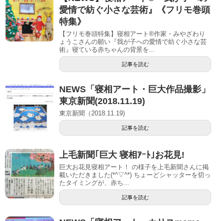
愛情で紡ぐ小さな芸術』《フリモ巻頭
特集》
【フリモ巻頭特集】寝相アート®︎作家・みやざわり
ょうこさんの願い『我が子への愛情で紡ぐ小さな芸
術』寝ている赤ちゃんの背景を...
記事を読む
NEWS「寝相アート・巨大作品撮影」
東京新聞(2018.11.19)
東京新聞（2018.11.19)
記事を読む
上毛新聞｢巨大 寝相ｱｰﾄ｣お花見!
巨大お花見寝相アート！ の様子を上毛新聞さんに掲
載いただきました(*^▽^*) ちょーどシャッターを切っ
たタイミングが、赤ち...
記事を読む