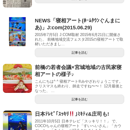
NEWS「寝相アート(ﾎｰﾑﾀｳﾝぐんまに
あ)」J:com(2015.06.29)
2015年7月5日 J:COM取材 2015年6月21日に開催さ
れた、 前橋地域交流フェスタ2015の寝相アートで取
材いただきまし...
記事を読む
前橋の若者会議×宮城地域の古民家寝
相アートの様子♪
こんにちは^ ^ 寝相アート®︎みやざわりょうこです。
クリスマスも終わり、師走ですね〜〜！ 12月最後と
なった、 ...
記事を読む
日本ﾃﾚﾋﾞ｢ｽｯｷﾘ
｣ﾐｷﾃｨ&庄司も!
2011年10月5日 日本テレビ「スッキリ！！」 で、
COCOちゃんの寝相アート「すいへいさん」「カウ