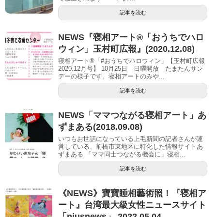
記事を読む
NEWS『寝相アート®「おうちでハロ
ウィン」玉村町広報』(2020.12.08)
寝相アート®「#おうちでハロウィン」【玉村町広報
2020.12月号】 10月25日 日曜開放 たまたんサン
デーの様子です。寝相アートのみや...
記事を読む
NEWS「ママつながる寝相アート」あ
ずまある(2018.09.08)
いつもお世話になっている上毛新聞の記者さんが運
営している、前橋市東地区に特化した情報サイトあ
ずまある 「ママ同士つながる機会に」寝相...
記事を読む
《NEWS》寶寶睡相藝術照！『寝相ア
ート』台湾最大級女性ニュースサイト
「niusnews」 2022.05.04