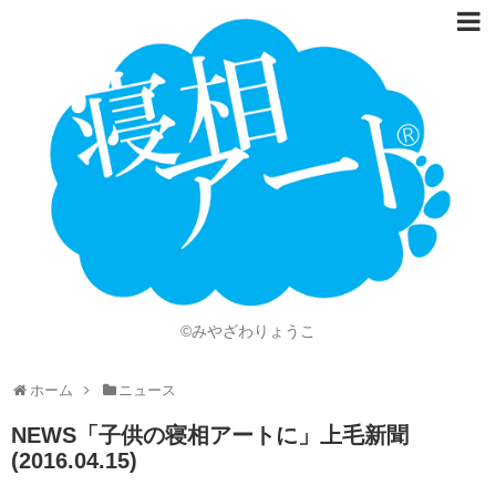
ホーム
Language
開催情報
動画
ニュース
ショッピング
©みやざわりょうこ
画像
ホーム
ニュース
お問い合わせ
NEWS「子供の寝相アートに」上毛新聞
知的財産権
(2016.04.15)