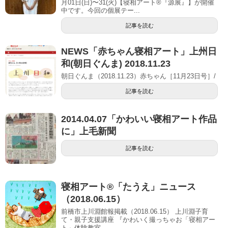
月01日(日)〜31(火)【寝相アート®︎『源展』】が開催
中です。今回の個展テー...
記事を読む
NEWS「赤ちゃん寝相アート」上州日
和(朝日ぐんま) 2018.11.23
朝日ぐんま（2018.11.23）赤ちゃん［11月23日号］/
記事を読む
2014.04.07「かわいい寝相アート作品
に」上毛新聞
記事を読む
寝相アート®「たうえ」ニュース
（2018.06.15）
前橋市上川淵館報掲載（2018.06.15） 上川淵子育
て・親子支援講座 『かわいく撮っちゃお「寝相アー
ト」体験教室...