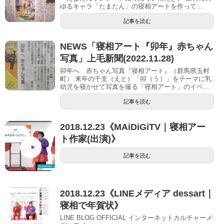
ゆるキャラ「たまたん」の寝相アートを作って...
記事を読む
NEWS「寝相アート『卯年』赤ちゃん
写真」上毛新聞(2022.11.28)
卯年へ 赤ちゃん写真『寝相アート』（群馬県玉村
町） 来年の干支（えと）「卯（う）」をテーマに乳
幼児を寝かせて写真を撮る「寝相アート」のイベ...
記事を読む
2018.12.23《MAiDiGiTV｜寝相アー
ト作家(出演)》
記事を読む
2018.12.23《LINEメディア dessart｜
寝相で年賀状》
LINE BLOG OFFICIAL インターネットカルチャーメ