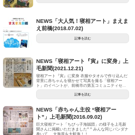
NEWS「大人気！寝相アート」まえま
え前橋(2018.07.02)
記事を読む
NEWS「寝相アート『寅』に変身」上
毛新聞(2021.12.21)
寝相アート『寅』に変身 衣服やタオルで作り込んだ
背景に赤ちゃんを寝かせて写真を撮る「寝相アー
ト」のイベントが、前橋市の第五コミュニティセ...
記事を読む
NEWS「赤ちゃん主役 “寝相アー
ト”」上毛新聞(2016.09.02)
巨大寝相アート「ちびっ子海賊団」の様子を上毛新
聞さんに掲載いただきました^ ^ みんな同じバンダナ
巻いて、 大海原を大航海！！