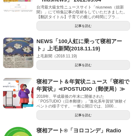
台湾最大級女性ニュースサイト「niusnews（妞新
聞）」にて特集記事の取材をしていただきました。
【翻訳タイトル】子育ての癒しの時間にプラ...
記事を読む
NEWS「100人虹に乗って寝相アー
ト」上毛新聞(2018.11.19)
上毛新聞（2018.11.19)
記事を読む
寝相アート＆年賀状ニュース「寝相で
年賀状」≪POSTUDIO（郵便局）≫
2018年、平成最後の年末に開催された
「POSTUDIO（日本郵便）」“進化系年賀状”体験イ
ベントの様子です。 一般公開日では、1000...
記事を読む
寝相アート®︎「ヨロコンデ」Radio