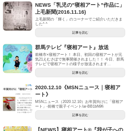
NEWS「乳児の”寝相アート”作品に」
上毛新聞(2016.11.16)
上毛新聞の「輝く」のコーナーでご紹介いただきま
した^ ^
記事を読む
群馬テレビ『寝相アート』放送
前橋市×寝相アート！ 本日、初回の寝相アートが元
気21えむさぽで無事開催されました！！ 今日、群馬
テレビで寝相アートの様子が放送されます...
記事を読む
2020.12.10《MSNニュース｜寝相ア
ート》
MSNニュース（2020.12.10）お年賀向けに「寝相ア
ート」-前橋で親子イベント/ar-BB1bN9fi
記事を読む
【NEWS】寝相アート®︎『我が子への