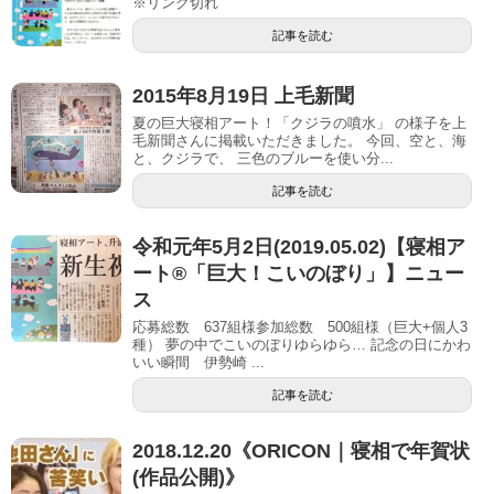
※リンク切れ
記事を読む
2015年8月19日 上毛新聞
夏の巨大寝相アート！「クジラの噴水」 の様子を上
毛新聞さんに掲載いただきました。 今回、空と、海
と、クジラで、 三色のブルーを使い分...
記事を読む
令和元年5月2日(2019.05.02)【寝相ア
ート®「巨大！こいのぼり」】ニュー
ス
応募総数 637組様参加総数 500組様（巨大+個人3
種） 夢の中でこいのぼりゆらゆら… 記念の日にかわ
いい瞬間 伊勢崎 ...
記事を読む
2018.12.20《ORICON｜寝相で年賀状
(作品公開)》