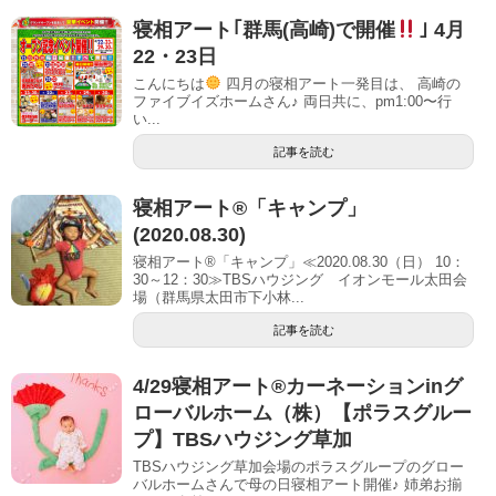
寝相アート｢群馬(高崎)で開催
｣ 4月
22・23日
こんにちは
四月の寝相アート一発目は、 高崎の
ファイブイズホームさん♪ 両日共に、pm1:00〜行
い...
記事を読む
寝相アート®「キャンプ」
(2020.08.30)
寝相アート®「キャンプ」≪2020.08.30（日） 10：
30～12：30≫TBSハウジング イオンモール太田会
場（群馬県太田市下小林...
記事を読む
4/29寝相アート®︎カーネーションinグ
ローバルホーム（株）【ポラスグルー
プ】TBSハウジング草加
TBSハウジング草加会場のポラスグループのグロー
バルホームさんで母の日寝相アート開催♪ 姉弟お揃