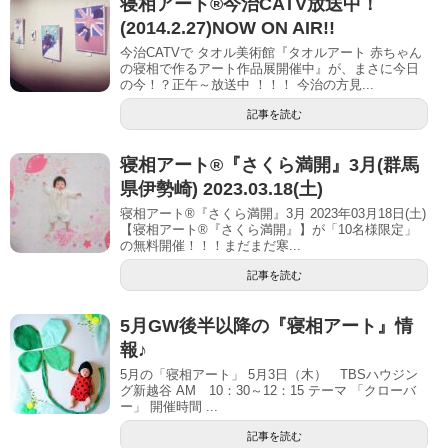
寝相アート®今治CATV放送中！
(2014.2.27)NOW ON AIR!!
今治CATVで タオル美術館『タオルアート 赤ちゃん
の寝相で作るアート作品展開催中』が、まさに今日
の今！？正午～放送中 ！！！ 今治の方見...
記事を読む
寝相アート®︎『さくら満開』3月(群馬
県伊勢崎) 2023.03.18(土)
寝相アート®『さくら満開』3月 2023年03月18日(土)
【寝相アート®︎『さくら満開』】が「10名様限定」
の無料開催！！！まだまだ寒...
記事を読む
5月GW後半以降の『寝相アート』情
報♪
5月の「寝相アート」 5月3日（木） TBSハウジン
グ新越谷 AM 10：30～12：15 テーマ 「クローバ
ー」 開催時間 ...
記事を読む