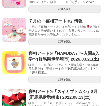
2019.3.9（土） 寝相アート®「切手」BABY.ver ...
記事を読む
７月の「寝相アート®」情報
７月の「寝相アート®」は全部で１７開催
各回お
申込み方法が違いますので、各回のリンクもしくは
電話番号からお申込みください&#x...
記事を読む
寝相アート®︎『NAFUDA』〜入園&入
学〜(群馬県伊勢崎市) 2026.03.21(土)
寝相アート®『NAFUDA』〜入園&入学〜 2026年03
月21日(土)【寝相アート®︎『NAFUDA(名札)』】が
「10名様限...
記事を読む
寝相アート®︎『スイカブトムシ』8月
(群馬県伊勢崎市) 2022.08.13(土)
寝相アート®『スイカブトムシ』 2022年8月13日