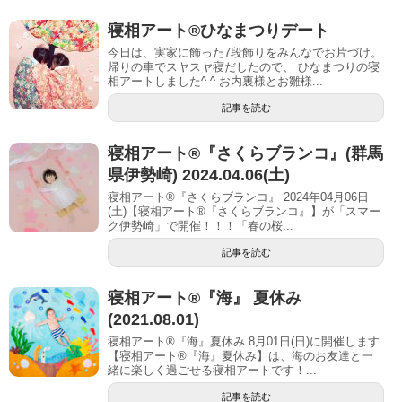
寝相アート®︎ひなまつりデート
今日は、実家に飾った7段飾りをみんなでお片づけ。
帰りの車でスヤスヤ寝だしたので、 ひなまつりの寝
相アートしました^ ^ お内裏様とお雛様...
記事を読む
寝相アート®『さくらブランコ』(群馬
県伊勢崎) 2024.04.06(土)
寝相アート®『さくらブランコ』 2024年04月06日
(土)【寝相アート®︎『さくらブランコ』】が「スマー
ク伊勢崎」で開催！！！「春の桜...
記事を読む
寝相アート®︎『海』 夏休み
(2021.08.01)
寝相アート®『海』夏休み 8月01日(日)に開催します
【寝相アート®︎『海』夏休み】は、海のお友達と一
緒に楽しく過ごせる寝相アートです！...
記事を読む