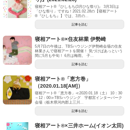
寝相アート®『ひしもち(3月ひな祭り)』 3月3日は
「ひな祭り」ですね！2021.02.28の【寝相アート
®︎『ひしもち』】では、3月の...
記事を読む
寝相アート®︎×住友林業 伊勢崎
5月7日の午後は、TBSハウジング伊勢崎会場の住友
林業さんで寝相アートを開催！ 気づけばあっという
間に5月も中旬！ 6月は梅雨。 子...
記事を読む
寝相アート®「恵方巻」
（2020.01.18[AM]）
寝相アート®「恵方巻」≪2020.01.18（土） 10：30
～12：00≫TBSハウジング 宇都宮インターパーク
会場（栃木県河内郡上三川...
記事を読む
寝相アート®︎×三井ホーム(イオン太田)