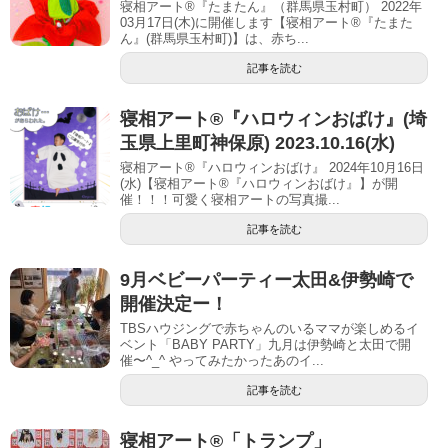
寝相アート®『たまたん』（群馬県玉村町） 2022年
03月17日(木)に開催します【寝相アート®︎『たまた
ん』(群馬県玉村町)】は、赤ち...
記事を読む
寝相アート®︎『ハロウィンおばけ』(埼
玉県上里町神保原) 2023.10.16(水)
寝相アート®『ハロウィンおばけ』 2024年10月16日
(水)【寝相アート®︎『ハロウィンおばけ』】が開
催！！！可愛く寝相アートの写真撮...
記事を読む
9月ベビーパーティー太田&伊勢崎で
開催決定ー！
TBSハウジングで赤ちゃんのいるママが楽しめるイ
ベント「BABY PARTY」九月は伊勢崎と太田で開
催〜^_^ やってみたかったあのイ...
記事を読む
寝相アート®︎「トランプ」