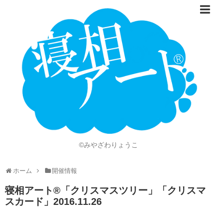
ホーム
Language
開催情報
動画
ニュース
ショッピング
©みやざわりょうこ
画像
ホーム
開催情報
お問い合わせ
寝相アート®「クリスマスツリー」「クリスマ
知的財産権
スカード」2016.11.26