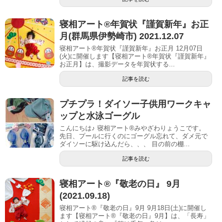
寝相アート®︎年賀状『謹賀新年』お正
月(群馬県伊勢崎市) 2021.12.07
寝相アート®年賀状『謹賀新年』お正月 12月07日
(火)に開催します【寝相アート®︎年賀状『謹賀新年』
お正月】は、撮影データを年賀状する...
記事を読む
プチプラ！ダイソー子供用ワークキャ
ップと水泳ゴーグル
こんにちは♪ 寝相アート®︎みやざわりょうこです。
先日、プールに行くのにゴーグル忘れて、ダメ元で
ダイソーに駆け込んだら、、、 目の前の棚...
記事を読む
寝相アート®︎『敬老の日』 9月
(2021.09.18)
寝相アート®『敬老の日』9月 9月18日(土)に開催し
ます【寝相アート®︎『敬老の日』9月】は、「長寿」