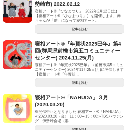
勢崎市) 2022.02.12
寝相アート®『ひなまつり』 2022年2月12日(土)
【寝相アート®︎『ひなまつり』】を開催します。赤
ちゃんが「雛」になって寝相アート...
記事を読む
寝相アート®︎『年賀状2025巳年』第4
回(群馬県前橋市第五コミュニティー
センター) 2024.11.25(月)
寝相アート®『年賀状2025巳年』（前橋市第5コミュ
ニティーセンター) 2024年11月25日(月)に開催します
【寝相アート®︎『年賀状...
記事を読む
寝相アート®「NAHUDA」３月
(2020.03.20)
※開催中止となりました 寝相アート®「NAHUDA」
≪2020.03.20（金） 11：00～15：00≫TBSハウジン
グ 伊勢崎会場（群...
記事を読む