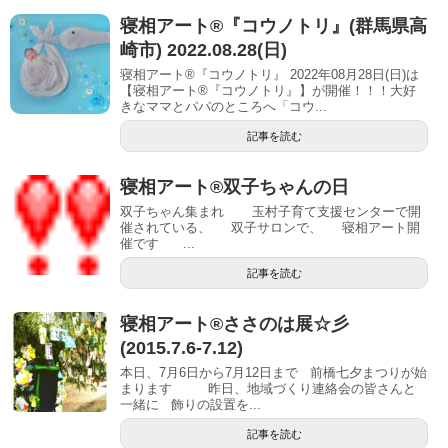
寝相アート®︎『コウノトリ』(群馬県高
崎市) 2022.08.28(日)
寝相アート®『コウノトリ』 2022年08月28日(日)は
【寝相アート®︎『コウノトリ』】が開催！！！大好
きなママとパパのところへ「コウ...
記事を読む
寝相アート®双子ちゃんの日
双子ちゃん集まれ 玉村子育て支援センターで開
催されている、 双子サロンで、 寝相アート開
催です ...
記事を読む
寝相アート®ささのは展☆彡
(2015.7.6-7.12)
本日、7月6日から7月12日まで 前橋七夕まつりが始
まります 昨日、地域づくり連絡会の皆さんと
一緒に 飾りの設置を...
記事を読む