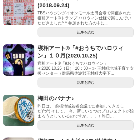
(2018.09.24)
TBSハウジングイオンモール太田会場で開催された
寝相アート®︎トランプ ハロウィン仕様で楽しんでい
ただきました^ ^ 参加された方の中に...
記事を読む
寝相アート®「#おうちでハロウィ
ン」１０月(2020.10.25)
寝相アート®「#おうちでハロウィン」
≪2020.10.25（日） 10：30～≫ 玉村町地域子育て支
援センター（群馬県佐波郡玉村町大字下...
記事を読む
梅田のバナナ♪
昨日は、 前橋地域若者会議でに参加してきまし
た)^o^( そして、 今、新しい１つのプロジェクトが始
まろうとしているのですが、、、♪ 昨日...
記事を読む