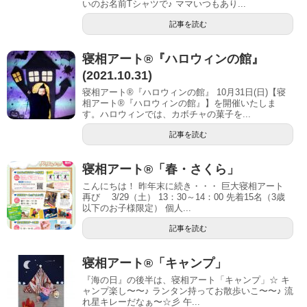
いのお名前Tシャツで♪ ママいつもあり...
記事を読む
寝相アート®︎『ハロウィンの館』
(2021.10.31)
寝相アート®『ハロウィンの館』 10月31日(日)【寝
相アート®︎『ハロウィンの館』】を開催いたしま
す。ハロウィンでは、カボチャの菓子を...
記事を読む
寝相アート®「春・さくら」
こんにちは！ 昨年末に続き・・・ 巨大寝相アート
再び 3/29（土） 13：30～14：00 先着15名（3歳
以下のお子様限定） 個人...
記事を読む
寝相アート®︎「キャンプ」
『海の日』の後半は、寝相アート「キャンプ」☆ キ
ャンプ楽し〜〜♪ ランタン持ってお散歩いこ〜〜♪ 流
れ星キレーだなぁ〜☆彡 午...