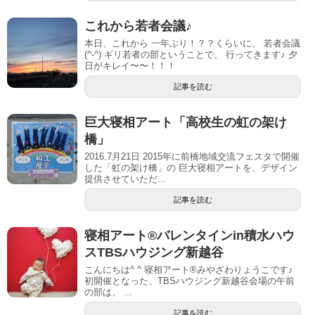
これから若者会議♪
本日、これから 一年ぶり！？？くらいに、 若者会議
(^-^) ギリ若者の部ということで、 行ってきます♪ 夕
日がキレイ〜〜！！！
記事を読む
巨大寝相アート「高校生の虹の架け
橋」
2016.7月21日 2015年に前橋地域交流フェスタで開催
した「虹の架け橋」の 巨大寝相アートを、デザイン
提供させていただ...
記事を読む
寝相アート®︎バレンタインin積水ハウ
スTBSハウジング新越谷
こんにちは^ ^ 寝相アート®︎みやざわりょうこです♪
初開催となった、TBSハウジング新越谷会場の午前
の部は、 ...
記事を読む