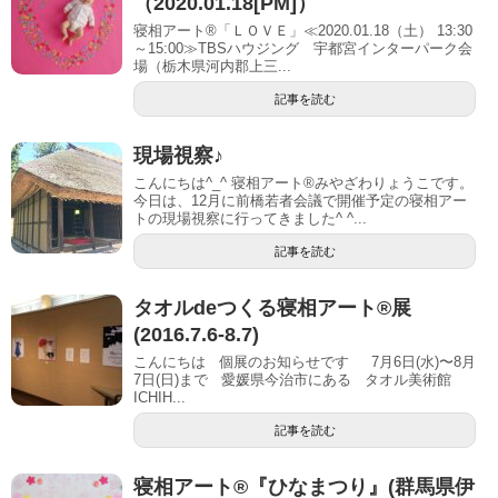
（2020.01.18[PM]）
寝相アート®「ＬＯＶＥ」≪2020.01.18（土） 13:30
～15:00≫TBSハウジング 宇都宮インターパーク会
場（栃木県河内郡上三...
記事を読む
現場視察♪
こんにちは^_^ 寝相アート®︎みやざわりょうこです。
今日は、12月に前橋若者会議で開催予定の寝相アー
トの現場視察に行ってきました^ ^...
記事を読む
タオルdeつくる寝相アート®展
(2016.7.6-8.7)
こんにちは 個展のお知らせです 7月6日(水)〜8月
7日(日)まで 愛媛県今治市にある タオル美術館
ICHIH...
記事を読む
寝相アート®︎『ひなまつり』(群馬県伊