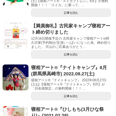
(土)【寝相アート®︎『スイカブトムシ』8月】が無料
開催！！！「スイカ」に乗って、...
記事を読む
【満員御礼】古民家キャンプ寝相アー
ト締め切りました
12月16日開催予定の 古民家キャンプ寝相アートin阿
久沢家(予約制)が定員いっぱいになった為、締め切り
ました。 沢山のご応募ありがとう...
記事を読む
寝相アート®︎『ナイトキャンプ』8月
(群馬県高崎市) 2022.08.27(土)
寝相アート®『ナイトキャンプ』 2022年08月27日
(土)は【寝相アート®︎『ナイトキャンプ』8月】が
「10名様限定」の無料開催！！！...
記事を読む
寝相アート®『ひしもち(3月ひな祭
り)』(2021.02.28)