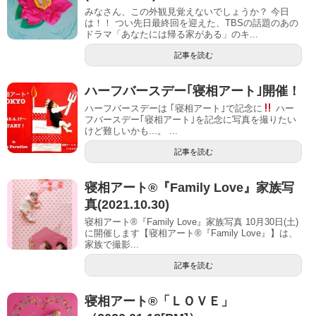
みなさん、この外観見覚えないでしょうか？ 今日
は！！ つい先日最終回を迎えた、TBSの話題のあの
ドラマ「あなたには帰る家がある」のキ...
記事を読む
ハーフバースデー｢寝相アート｣開催！
ハーフバースデーは ｢寝相アート｣で記念に
ハー
フバースデー｢寝相アート｣を記念に写真を撮りたい
けど難しいかも...。 ...
記事を読む
寝相アート®『Family Love』家族写
真(2021.10.30)
寝相アート®『Family Love』家族写真 10月30日(土)
に開催します【寝相アート®︎『Family Love』】は、
家族で撮影...
記事を読む
寝相アート®「ＬＯＶＥ」