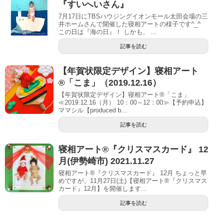
『すいへいさん』
7月17日にTBSハウジングイオンモール太田会場の三
井ホームさんで開催した寝相アートの様子です^_^
この日は『海の日』！ しかも、 ...
記事を読む
【年賀状限定デザイン】寝相アート
®「こま」（2019.12.16）
【年賀状限定デザイン】寝相アート®「こま」
≪2019.12.16（月） 10：00～12：00≫【予約申込】
ママシル【produced b...
記事を読む
寝相アート®︎『クリスマスカード』 12
月(伊勢崎市) 2021.11.27
寝相アート®『クリスマスカード』 12月 ちょっと早
めですが、11月27日(土)【寝相アート®︎『クリスマス
カード』12月】を開催します...
記事を読む