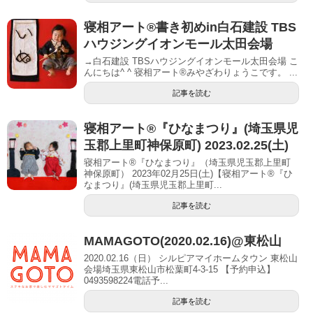
寝相アート®︎書き初めin白石建設 TBS
ハウジングイオンモール太田会場
→白石建設 TBSハウジングイオンモール太田会場 こ
んにちは^ ^ 寝相アート®︎みやざわりょうこです。 ...
記事を読む
寝相アート®︎『ひなまつり』(埼玉県児
玉郡上里町神保原町) 2023.02.25(土)
寝相アート®『ひなまつり』（埼玉県児玉郡上里町
神保原町） 2023年02月25日(土)【寝相アート®︎『ひ
なまつり』(埼玉県児玉郡上里町...
記事を読む
MAMAGOTO(2020.02.16)@東松山
2020.02.16（日） シルピアマイホームタウン 東松山
会場埼玉県東松山市松葉町4-3-15 【予約申込】
0493598224電話予...
記事を読む