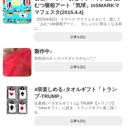
むつ寝相アート「気球」inSMARKマ
マフェスタ(2015.4.4)
2015/4/4(日) スマーク ママフェスタにて 題して
「おむつde寝相アート」 久しぶりに明るくなる前
に...
記事を読む
製作中♪
世田谷のキッズパラダイスさんへ^_^
記事を読む
4倍楽しめる♪タオルギフト「トラン
プ-TRUMP」
出産祝い｢タオルギフト｣は TRUMP【トランプ】
『Jokerギフト』に続き、トランプギフト第二段！
出...
記事を読む