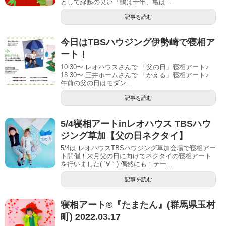
として縁起の良い『鶴は千年、亀は...
記事を読む
今日はTBSハウジング伊勢崎で寝相ア
ート！
10:30〜 レオハウスさんで 「父の日」寝相アート♪
13:30〜 三井ホームさんで 「かえる」寝相アート♪
午前の父の日はモダン...
記事を読む
5/4寝相アートinレオハウス TBSハウ
ジング草加【父の日ネクタイ】
5/4は レオハウスTBSハウジング草加会場で寝相アー
ト開催！来月父の日に向けてネクタイの寝相アート
を行いました( ´∀｀) 偶然にも！テー...
記事を読む
寝相アート®︎『たまたん』(群馬県玉村
町) 2022.03.17