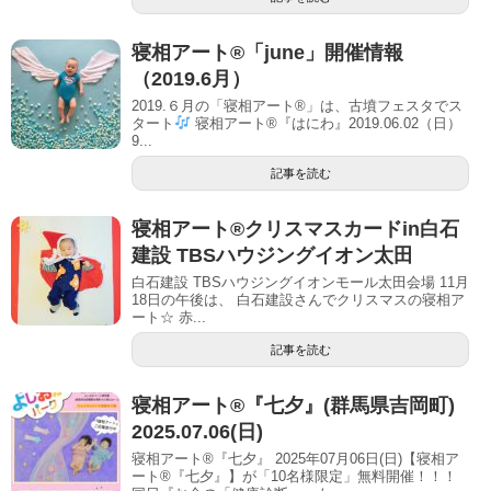
寝相アート®「june」開催情報
（2019.6月）
2019.６月の「寝相アート®」は、古墳フェスタでス
タート
寝相アート®『はにわ』2019.06.02（日）
9...
記事を読む
寝相アート®︎クリスマスカードin白石
建設 TBSハウジングイオン太田
白石建設 TBSハウジングイオンモール太田会場 11月
18日の午後は、 白石建設さんでクリスマスの寝相ア
ート☆ 赤...
記事を読む
寝相アート®︎『七夕』(群馬県吉岡町)
2025.07.06(日)
寝相アート®『七夕』 2025年07月06日(日)【寝相ア
ート®︎『七夕』】が「10名様限定」無料開催！！！