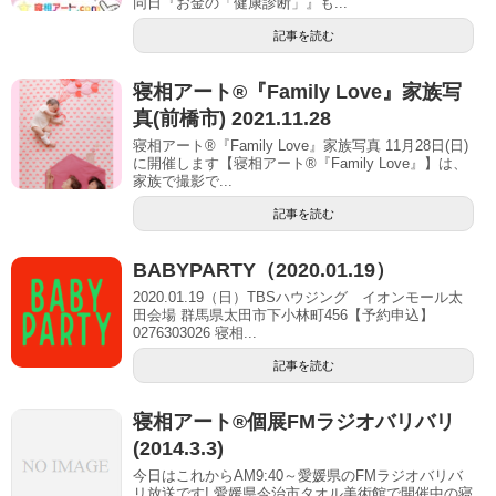
同日『お金の「健康診断」』も...
記事を読む
寝相アート®『Family Love』家族写
真(前橋市) 2021.11.28
寝相アート®『Family Love』家族写真 11月28日(日)
に開催します【寝相アート®︎『Family Love』】は、
家族で撮影で...
記事を読む
BABYPARTY（2020.01.19）
2020.01.19（日）TBSハウジング イオンモール太
田会場 群馬県太田市下小林町456【予約申込】
0276303026 寝相...
記事を読む
寝相アート®個展FMラジオバリバリ
(2014.3.3)
今日はこれからAM9:40～愛媛県のFMラジオバリバ
リ放送です! 愛媛県今治市タオル美術館で開催中の寝