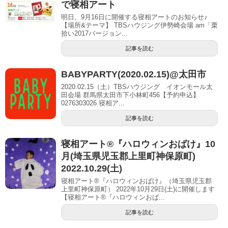
で寝相アート
明日、9月16日に開催する寝相アートのお知らせ♪
【場所&テーマ】 TBSハウジング伊勢崎会場 am「栗
拾い2017バージョン...
記事を読む
BABYPARTY(2020.02.15)@太田市
2020.02.15（土）TBSハウジング イオンモール太
田会場 群馬県太田市下小林町456【予約申込】
0276303026 寝相ア...
記事を読む
寝相アート®︎『ハロウィンおばけ』10
月(埼玉県児玉郡上里町神保原町)
2022.10.29(土)
寝相アート®『ハロウィンおばけ』（埼玉県児玉郡
上里町神保原町） 2022年10月29日(土)に開催します
【寝相アート®︎『ハロウィンおば...
記事を読む