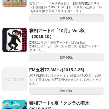
寝相アート「つみきあそび」 【郵便局限定デザイ
ン】開催日≪2019.11.24（日）≫東リいたみホール
（兵庫県伊丹市宮ノ前１丁目１−３ ）...
記事を読む
寝相アート®「10月」Ver.秋
（2019.10）
2019.10月の「寝相アート®」はVer.秋♬
2019.10.07（月）10：00～12：00 寝相アート®「
JOKER」 ...
記事を読む
FM玉村77.3MHz(2015.2.25)
2/25 FM玉村で放送されます 時間は17:20頃～ お近
くにお住まいの方77.3MHzチェックしてみてくださ
いね！
記事を読む
寝相アート®夏「クジラの噴水」