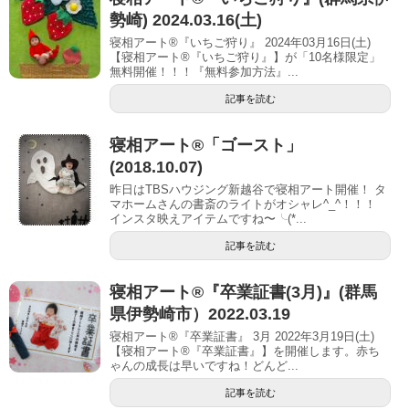
勢崎) 2024.03.16(土)
寝相アート®『いちご狩り』 2024年03月16日(土)
【寝相アート®︎『いちご狩り』】が「10名様限定」
無料開催！！！『無料参加方法』...
記事を読む
寝相アート®︎「ゴースト」
(2018.10.07)
昨日はTBSハウジング新越谷で寝相アート開催！ タ
マホームさんの書斎のライトがオシャレ^_^！！！
インスタ映えアイテムですね〜╰(*...
記事を読む
寝相アート®︎『卒業証書(3月)』(群馬
県伊勢崎市）2022.03.19
寝相アート®『卒業証書』 3月 2022年3月19日(土)
【寝相アート®︎『卒業証書』】を開催します。赤ち
ゃんの成長は早いですね！どんど...
記事を読む