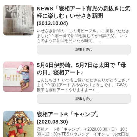
NEWS「寝相アート育児の息抜きに気
軽に楽しむ」いせさき新聞
(2013.10.04)
いせさき新聞の「この街ピープル」に 掲載いただき
ました^ ^ 朝一番で新聞を読むのが日課の父。 いつ
ものように新聞を開いたら瞬間、 ...
記事を読む
5月6日伊勢崎、5月7日は太田で「母
の日」寝相アート♪
こんにちは！ いつもご覧いただきありがとうござい
ます^ ^ 寝相アート みやざわりょうこです。 GWの
後半も寝相アートやりますよー♪ ...
記事を読む
寝相アート®「キャンプ」
(2020.08.30)
寝相アート®「キャンプ」≪2020.08.30（日） 10：
30～12：30≫TBSハウジング イオンモール太田会