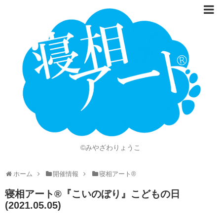
ホーム
Language
開催情報
動画
ニュース
ショッピング
©みやざわりょうこ
画像
ホーム
開催情報
寝相アート®
お問い合わせ
寝相アート®『こいのぼり』こどもの日
知的財産権
(2021.05.05)