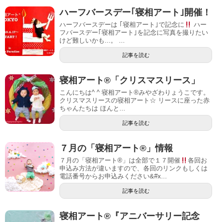
ハーフバースデー｢寝相アート｣開催！
ハーフバースデーは ｢寝相アート｣で記念に
ハー
フバースデー｢寝相アート｣を記念に写真を撮りたい
けど難しいかも...。 ...
記事を読む
寝相アート®︎「クリスマスリース」
こんにちは^ ^ 寝相アート®︎みやざわりょうこです。
クリスマスリースの寝相アート☆ リースに座った赤
ちゃんたちは ほんと...
記事を読む
７月の「寝相アート®」情報
７月の「寝相アート®」は全部で１７開催
各回お
申込み方法が違いますので、各回のリンクもしくは
電話番号からお申込みください&#x...
記事を読む
寝相アート®︎『アニバーサリー記念