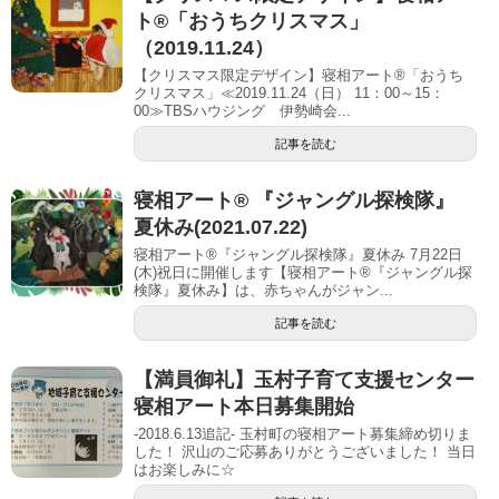
ト®「おうちクリスマス」
（2019.11.24）
【クリスマス限定デザイン】寝相アート®「おうち
クリスマス」≪2019.11.24（日） 11：00～15：
00≫TBSハウジング 伊勢崎会...
記事を読む
寝相アート® 『ジャングル探検隊』
夏休み(2021.07.22)
寝相アート®『ジャングル探検隊』夏休み 7月22日
(木)祝日に開催します【寝相アート®︎『ジャングル探
検隊』夏休み】は、赤ちゃんがジャン...
記事を読む
【満員御礼】玉村子育て支援センター
寝相アート本日募集開始
-2018.6.13追記- 玉村町の寝相アート募集締め切りま
した！ 沢山のご応募ありがとうございました！ 当日
はお楽しみに☆