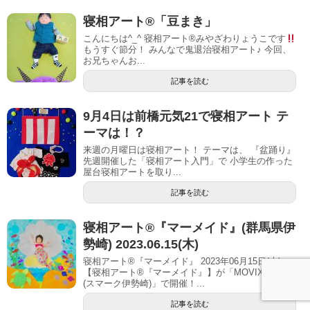
寝相アート®︎「豆まき」
こんにちは^_^ 寝相アート®︎みやざわりょうこです
もうすぐ節分！ みんなで鬼退治寝相アート♪ 今回、
お兄ちゃんお...
記事を読む
9月4日は前橋元気21で寝相アート テ
ーマは！？
​​ 来週の月曜日は寝相アート！ テーマは、 『盆踊り』
先週開催した「寝相アート入門」で 小学生の作った
屋台寝相アートを取り...
記事を読む
寝相アート®︎『マーメイド』(群馬県伊
勢崎) 2023.06.15(木)
寝相アート®『マーメイド』 2023年06月15日(木)
【寝相アート®︎『マーメイド』】が「MOVIX伊勢崎
(スマーク伊勢崎)」で開催！...
記事を読む