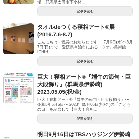
場（群馬県太田市下小林...
記事を読む
タオルdeつくる寝相アート®展
(2016.7.6-8.7)
こんにちは 個展のお知らせです 7月6日(水)〜8月
7日(日)まで 愛媛県今治市にある タオル美術館
ICHIH...
記事を読む
巨大！寝相アート®︎『端午の節句・巨
大段飾り』(群馬県伊勢崎)
2023.05.05(祝/金)
巨大！寝相アート®『端午の節句・巨大段飾り』〜
令和5年5月5日〜 2023年05月05日(祝/金)の「こども
の日」を記念して【巨大！寝相...
記事を読む
明日9月16日はTBSハウジング伊勢崎