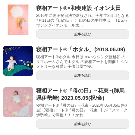
寝相アート®︎×和奏建設 イオン太田
2016年に改正祝日法で新設され、今年で2回目となる
7月11日の「山の日」！ 山の日の午前中は、 TBSハ
ウジングイオンモール太...
記事を読む
寝相アート®︎「ホタル」(2018.06.09)
寝相アート®︎ホタル 今日はtbsハウジング新越谷 の
タマホームさんでホタル の寝相アートを開催！ シン
メトリーな可愛い子供部屋で寝...
記事を読む
寝相アート®︎『母の日』~花束~(群馬
県伊勢崎) 2023.05.05(祝/金)
寝相アート®『母の日』~花束~ 2023年05月05日(祝/
金)【寝相アート®︎『母の日』~花束~】が「スマーク
伊勢崎」で開催！！！かわ...
記事を読む