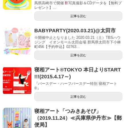
馬県高崎市で開催
写真撮影＆CDデータを【無料プ
レゼント】...
記事を読む
BABYPARTY(2020.03.21)@太田市
※開催中止となりました 2020.03.21（土）TBSハウ
ジング イオンモール太田会場 群馬県太田市下小林
町456【予約申込】02763...
記事を読む
寝相アート®TOKYO 本日よりSTART
!!!(2015.4.17～)
『バースデー・ハーフバースデー特別 寝相アート
®』
記事を読む
寝相アート「つみきあそび」
（2019.11.24）≪兵庫県伊丹市≫【郵
便局】