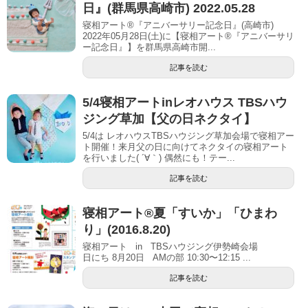
日』(群馬県高崎市) 2022.05.28
寝相アート®『アニバーサリー記念日』(高崎市)
2022年05月28日(土)に【寝相アート®︎『アニバーサリ
ー記念日』】を群馬県高崎市開...
記事を読む
5/4寝相アートinレオハウス TBSハウ
ジング草加【父の日ネクタイ】
5/4は レオハウスTBSハウジング草加会場で寝相アー
ト開催！来月父の日に向けてネクタイの寝相アート
を行いました( ´∀｀) 偶然にも！テー...
記事を読む
寝相アート®夏「すいか」「ひまわ
り」(2016.8.20)
寝相アート in TBSハウジング伊勢崎会場
日にち 8月20日 AMの部 10:30〜12:15 ...
記事を読む