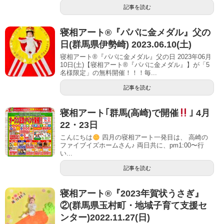
記事を読む
寝相アート®︎『パパに金メダル』父の
日(群馬県伊勢崎) 2023.06.10(土)
寝相アート®『パパに金メダル』父の日 2023年06月
10日(土)【寝相アート®︎『パパに金メダル』】が「5
名様限定」の無料開催！！！毎...
記事を読む
寝相アート｢群馬(高崎)で開催
｣ 4月
22・23日
こんにちは
四月の寝相アート一発目は、 高崎の
ファイブイズホームさん♪ 両日共に、pm1:00〜行
い...
記事を読む
寝相アート®︎『2023年賀状うさぎ』
②(群馬県玉村町・地域子育て支援セ
ンター)2022.11.27(日)