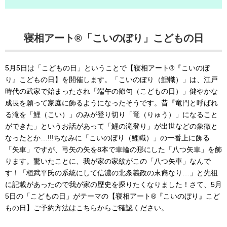
寝相アート®「こいのぼり」こどもの日
5月5日は「こどもの日」ということで【寝相アート®『こいのぼ
り』こどもの日】を開催します。「こいのぼり（鯉幟）」は、江戸
時代の武家で始まったされ「端午の節句（こどもの日）」健やかな
成長を願って家庭に飾るようになったそうです。昔『竜門と呼ばれ
る滝を「鯉（こい）」のみが登り切り「竜（りゅう）」になること
ができた」というお話があって「鯉の滝登り」が出世などの象徴と
なったとか…!!!ちなみに「こいのぼり（鯉幟）」の一番上に飾る
「矢車」ですが、弓矢の矢を8本で車輪の形にした「八つ矢車」を飾
ります。驚いたことに、我が家の家紋がこの「八つ矢車」なんで
す！「桓武平氏の系統にして信濃の北条義政の末裔なり…」と先祖
に記載があったので我が家の歴史を探りたくなりました！さて、5月
5日の「こどもの日」がテーマの【寝相アート®『こいのぼり』こど
もの日】ご予約方法はこちらからご確認ください。