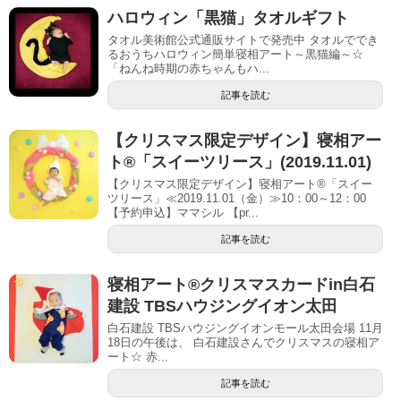
ハロウィン「黒猫」タオルギフト
タオル美術館公式通販サイトで発売中 タオルででき
るおうちハロウィン簡単寝相アート～黒猫編～☆
「ねんね時期の赤ちゃんもハ...
記事を読む
【クリスマス限定デザイン】寝相アー
ト®「スイーツリース」(2019.11.01)
【クリスマス限定デザイン】寝相アート®「スイー
ツリース」≪2019.11.01（金）≫10：00～12：00
【予約申込】ママシル 【pr...
記事を読む
寝相アート®︎クリスマスカードin白石
建設 TBSハウジングイオン太田
白石建設 TBSハウジングイオンモール太田会場 11月
18日の午後は、 白石建設さんでクリスマスの寝相ア
ート☆ 赤...
記事を読む