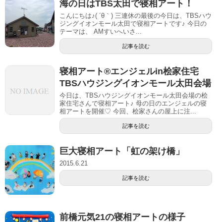
海の日はTBS太田で寝相アート！
こんにちは♪( ´θ｀) 三連休の最後の今日は、TBSハウ
ジングイオンモール太田で寝相アートです♪ 今日の
テーマは、 AMすいへいさ...
記事を読む
寝相アート®︎エンジェルin桧家住宅
TBSハウジングイオンモール太田会場
今日は、TBSハウジングイオンモール太田会場の桧
家住宅さんで寝相アート♪ 母の日のエンジェルの寝
相アートを開催♡ 今回、桧家さんの屋上に注...
記事を読む
巨大寝相アート「虹の架け橋」
2015.6.21
記事を読む
前橋元気21の寝相アートの様子