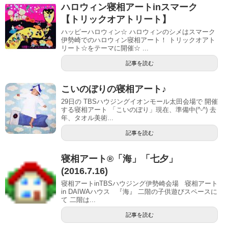
ハロウィン寝相アートinスマーク
【トリックオアトリート】
ハッピーハロウィン☆ ハロウィンのシメはスマーク
伊勢崎でのハロウィン寝相アート！ トリックオアト
リート☆をテーマに開催☆ ...
記事を読む
こいのぼりの寝相アート♪
29日の TBSハウジングイオンモール太田会場で 開催
する寝相アート 「こいのぼり」現在、準備中(^-^) 去
年、タオル美術...
記事を読む
寝相アート®「海」「七夕」
(2016.7.16)
寝相アートinTBSハウジング伊勢崎会場 寝相アート
in DAIWAハウス 『海』 二階の子供遊びスペースに
て 二階は...
記事を読む