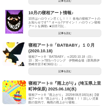
記事を読む
10月の寝相アート情報♪
10月はハロウィン尽くし！！！ 各地の寝相アートの
お知らせです^ ^ オール7デザイン！ ハロウィン寝相
アートを満喫♪ ■10月7日(...
記事を読む
寝相アート®「BATBABY」１０月
(2020.10.18)
寝相アート®「BATBABY」≪2020.10.18（日）
10：30～≫TBSハウジング 伊勢崎会場（群馬県伊
勢崎市宮子町3602-1）...
記事を読む
寝相アート®︎『雨上がり』(埼玉県上里
町神保原) 2025.06.18(水)
寝相アート®『雨上がり』 2025年06月18日(水)【寝
相アート®︎『雨上がり』】が開催！！！涼しい児童
館の室内で、梅雨の雨上がり寝相...