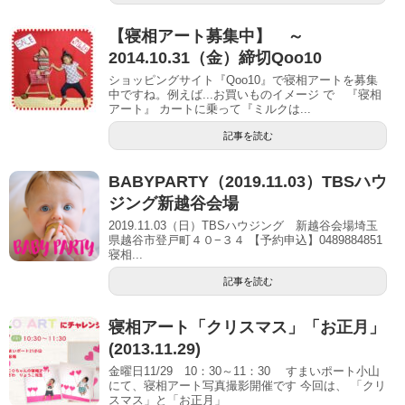
【寝相アート募集中】 ～
2014.10.31（金）締切Qoo10
ショッピングサイト『Qoo10』で寝相アートを募集
中ですね。例えば...お買いものイメージ で 『寝相
アート』 カートに乗って『ミルクは...
記事を読む
BABYPARTY（2019.11.03）TBSハウ
ジング新越谷会場
2019.11.03（日）TBSハウジング 新越谷会場埼玉
県越谷市登戸町４０−３４ 【予約申込】0489884851
寝相...
記事を読む
寝相アート「クリスマス」「お正月」
(2013.11.29)
金曜日11/29 10：30～11：30 すまいポート小山
にて、寝相アート写真撮影開催です 今回は、 「クリ
スマス」と「お正月」