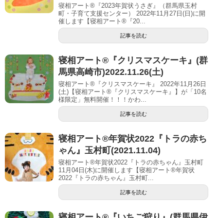
寝相アート®『2023年賀状うさぎ』（群馬県玉村
町・子育て支援センター） 2022年11月27日(日)に開
催します【寝相アート®︎『20...
記事を読む
寝相アート®︎『クリスマスケーキ』(群
馬県高崎市)2022.11.26(土)
寝相アート®『クリスマスケーキ』 2022年11月26日
(土)【寝相アート®︎『クリスマスケーキ』】が「10名
様限定」無料開催！！！かわ...
記事を読む
寝相アート®︎年賀状2022『トラの赤ち
ゃん』玉村町(2021.11.04)
寝相アート®年賀状2022『トラの赤ちゃん』玉村町
11月04日(木)に開催します【寝相アート®︎年賀状
2022『トラの赤ちゃん』玉村町...
記事を読む
寝相アート®︎『いちご狩り』(群馬県伊