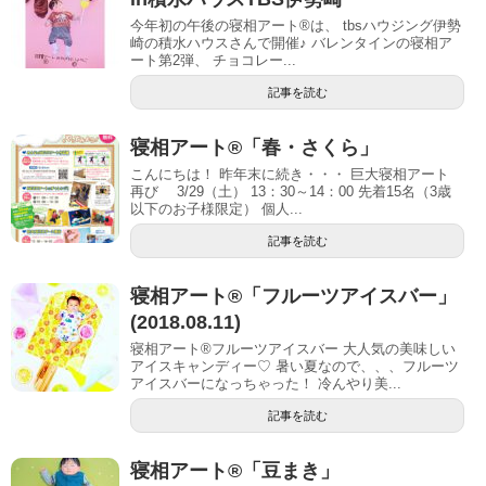
今年初の午後の寝相アート®︎は、 tbsハウジング伊勢
崎の積水ハウスさんで開催♪ バレンタインの寝相ア
ート第2弾、 チョコレー...
記事を読む
寝相アート®「春・さくら」
こんにちは！ 昨年末に続き・・・ 巨大寝相アート
再び 3/29（土） 13：30～14：00 先着15名（3歳
以下のお子様限定） 個人...
記事を読む
寝相アート®︎「フルーツアイスバー」
(2018.08.11)
寝相アート®︎フルーツアイスバー 大人気の美味しい
アイスキャンディー♡ 暑い夏なので、、、フルーツ
アイスバーになっちゃった！ 冷んやり美...
記事を読む
寝相アート®︎「豆まき」