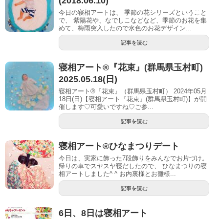
(2018.06.10)
今日の寝相アートは、 季節の花シリーズということ
で、 紫陽花や、なでしこなどなど、季節のお花を集
めて、梅雨突入したので水色のお花デザイン...
記事を読む
寝相アート®︎『花束』(群馬県玉村町)
2025.05.18(日)
寝相アート®『花束』（群馬県玉村町） 2024年05月
18日(日)【寝相アート『花束』(群馬県玉村町)】が開
催します♡可愛いですね♡ご参...
記事を読む
寝相アート®︎ひなまつりデート
今日は、実家に飾った7段飾りをみんなでお片づけ。
帰りの車でスヤスヤ寝だしたので、 ひなまつりの寝
相アートしました^ ^ お内裏様とお雛様...
記事を読む
6日、8日は寝相アート