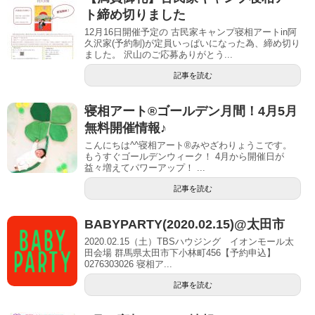
ト締め切りました
12月16日開催予定の 古民家キャンプ寝相アートin阿
久沢家(予約制)が定員いっぱいになった為、締め切り
ました。 沢山のご応募ありがとう...
記事を読む
寝相アート®ゴールデン月間！4月5月
無料開催情報♪
こんにちは^^寝相アート®みやざわりょうこです。
もうすぐゴールデンウィーク！ 4月から開催日が
益々増えてパワーアップ！ ...
記事を読む
BABYPARTY(2020.02.15)@太田市
2020.02.15（土）TBSハウジング イオンモール太
田会場 群馬県太田市下小林町456【予約申込】
0276303026 寝相ア...
記事を読む