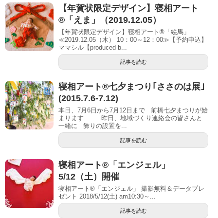
【年賀状限定デザイン】寝相アート
®「えま」（2019.12.05）
【年賀状限定デザイン】寝相アート®「絵馬」
≪2019.12.05（木） 10：00～12：00≫【予約申込】
ママシル【produced b...
記事を読む
寝相アート®七夕まつり｢ささのは展｣
(2015.7.6-7.12)
本日、7月6日から7月12日まで 前橋七夕まつりが始
まります 昨日、地域づくり連絡会の皆さんと
一緒に 飾りの設置を...
記事を読む
寝相アート®「エンジェル」
5/12（土）開催
寝相アート®「エンジェル」 撮影無料＆データプレ
ゼント 2018/5/12(土) am10:30～...
記事を読む