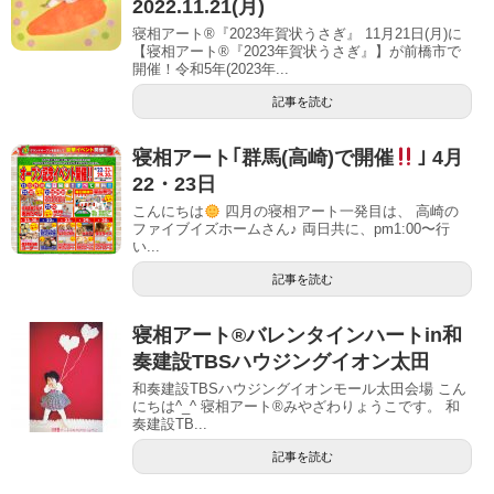
2022.11.21(月)
寝相アート®『2023年賀状うさぎ』 11月21日(月)に
【寝相アート®︎『2023年賀状うさぎ』】が前橋市で
開催！令和5年(2023年...
記事を読む
寝相アート｢群馬(高崎)で開催
｣ 4月
22・23日
こんにちは
四月の寝相アート一発目は、 高崎の
ファイブイズホームさん♪ 両日共に、pm1:00〜行
い...
記事を読む
寝相アート®︎バレンタインハートin和
奏建設TBSハウジングイオン太田
和奏建設TBSハウジングイオンモール太田会場 こん
にちは^_^ 寝相アート®︎みやざわりょうこです。 和
奏建設TB...
記事を読む