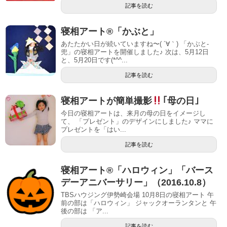
記事を読む
寝相アート®︎「かぶと」
あたたかい日が続いていますね〜( ´∀｀) 「かぶと-
兜」の寝相アートを開催しました♪ 次は、5月12日
と、5月20日です(*^^...
記事を読む
寝相アートが簡単撮影
｢母の日｣
今日の寝相アートは、来月の母の日をイメージし
て、 「プレゼント」のデザインにしました♪ ママに
プレゼントを「はい...
記事を読む
寝相アート®「ハロウィン」「バース
デーアニバーサリー」（2016.10.8）
TBSハウジング伊勢崎会場 10月8日の寝相アート 午
前の部は「ハロウィン」 ジャックオーランタンと 午
後の部は 「ア...
記事を読む