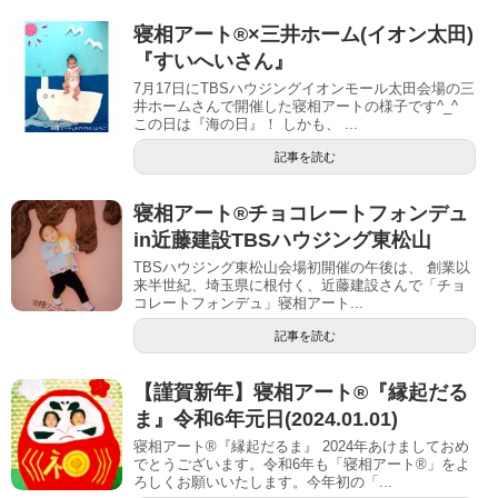
寝相アート®︎×三井ホーム(イオン太田)
『すいへいさん』
7月17日にTBSハウジングイオンモール太田会場の三
井ホームさんで開催した寝相アートの様子です^_^
この日は『海の日』！ しかも、 ...
記事を読む
寝相アート®︎チョコレートフォンデュ
in近藤建設TBSハウジング東松山
TBSハウジング東松山会場初開催の午後は、 創業以
来半世紀、埼玉県に根付く、近藤建設さんで「チョ
コレートフォンデュ」寝相アート...
記事を読む
【謹賀新年】寝相アート®︎『縁起だる
ま』令和6年元日(2024.01.01)
寝相アート®『縁起だるま』 2024年あけましておめ
でとうございます。令和6年も「寝相アート®︎」をよ
ろしくお願いいたします。今年初の「...