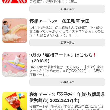
名様限定」の無料開催！！！毎...
記事を読む
寝相アート®︎×一条工務店 太田
5月7日の午後は一条工務店さんで寝相アート♪ 虹の
雲に乗ってぷかぷか そして！スヤスヤ赤ちゃんの登
場！！ 起こさないように、そー...
記事を読む
9月の「寝相アート®」はこちら
（2018.9）
2020.09月の最新情報はこちらから ・【NEW】寝相
アート®「#ゆめかわ」９月(2020.09.22) ・【NEW】
寝相アート...
記事を読む
寝相アート®︎『羽子板』年賀状(群馬県
伊勢崎市) 2022.12.17(土)
寝相アート®『羽子板』年賀状 2022年12月17日(土)