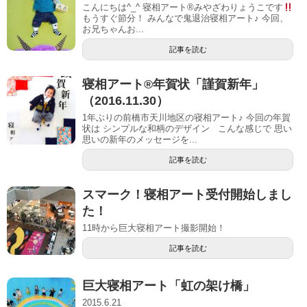
こんにちは^_^ 寝相アート®︎みやざわりょうこです
もうすぐ節分！ みんなで鬼退治寝相アート♪ 今回、
お兄ちゃんお...
記事を読む
寝相アート®年賀状「謹賀新年」
（2016.11.30）
1年ぶりの前橋市天川地区の寝相アート♪ 今回の年賀
状は シンプルな和柄のデザイン こんな感じで 思い
思いの新年のメッセージを...
記事を読む
スマーク！寝相アート受付開始しまし
た！
11時から巨大寝相アート撮影開始！
記事を読む
巨大寝相アート「虹の架け橋」
2015.6.21