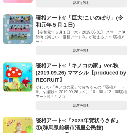
記事を読む
寝相アート®「巨大!こいのぼり」(令
和元年５月１日)
【令和元年５月１日（水）2019.05.01】 スマーク伊
勢崎で楽しい「寝相アート®」が始まるよ♬ 寝相ア
ート...
記事を読む
寝相アート®「キノコの家」Ver.秋
(2019.09.26) ママシル【produced by
RECRUIT】
かわいい「キノコの家」で赤ちゃんの「寝相アート
®」を撮影♬ 2019.09.26（木） 10：00～12：00寝相
アート®「キノコ...
記事を読む
寝相アート®︎『2023年賀状うさぎ』
①(群馬県前橋市清里公民館)