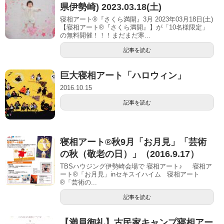
県伊勢崎) 2023.03.18(土)
寝相アート®『さくら満開』3月 2023年03月18日(土)
【寝相アート®︎『さくら満開』】が「10名様限定」
の無料開催！！！まだまだ寒...
記事を読む
巨大寝相アート「ハロウィン」
2016.10.15
記事を読む
寝相アート®秋9月「お月見」「芸術
の秋（敬老の日）」（2016.9.17）
TBSハウジング伊勢崎会場で 寝相アート♪ 寝相ア
ート®︎「お月見」inセキスイハイム 寝相アート
®︎「芸術の...
記事を読む
【満員御礼】古民家キャンプ寝相アー