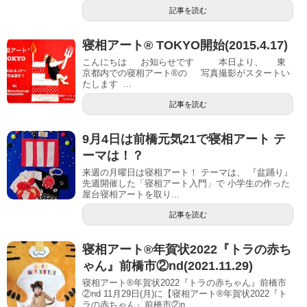
記事を読む
寝相アート® TOKYO開始(2015.4.17)
こんにちは お知らせです 本日より、 東
京都内での寝相アート®の 写真撮影がスタートい
たします ...
記事を読む
9月4日は前橋元気21で寝相アート テ
ーマは！？
​​ 来週の月曜日は寝相アート！ テーマは、 『盆踊り』
先週開催した「寝相アート入門」で 小学生の作った
屋台寝相アートを取り...
記事を読む
寝相アート®︎年賀状2022『トラの赤ち
ゃん』前橋市②nd(2021.11.29)
寝相アート®年賀状2022『トラの赤ちゃん』前橋市
②nd 11月29日(月)に【寝相アート®︎年賀状2022『ト
ラの赤ちゃん』前橋市②n...