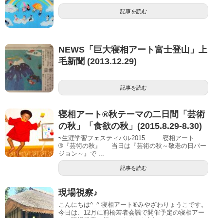
記事を読む
NEWS「巨大寝相アート富士登山」上
毛新聞 (2013.12.29)
記事を読む
寝相アート®秋テーマの二日間「芸術
の秋」「食欲の秋」(2015.8.29-8.30)
⇨生涯学習フェスティバル2015 寝相アート
®『芸術の秋』 当日は『芸術の秋～敬老の日バー
ジョン～』で ...
記事を読む
現場視察♪
こんにちは^_^ 寝相アート®︎みやざわりょうこです。
今日は、12月に前橋若者会議で開催予定の寝相アー