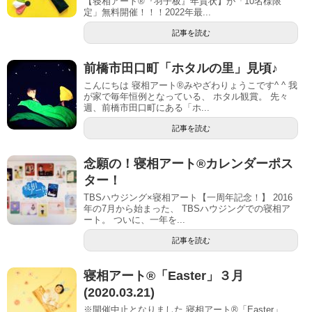
【寝相アート®︎『羽子板』年賀状】が「10名様限
定」無料開催！！！2022年最...
記事を読む
前橋市田口町「ホタルの里」見頃♪
こんにちは 寝相アート®︎みやざわりょうこです^ ^ 我
が家で毎年恒例となっている、 ホタル観賞。 先々
週、前橋市田口町にある「ホ...
記事を読む
念願の！寝相アート®︎カレンダーポス
ター！
TBSハウジング×寝相アート【一周年記念！】 2016
年の7月から始まった、 TBSハウジングでの寝相ア
ート。 ついに、一年を...
記事を読む
寝相アート®「Easter」３月
(2020.03.21)
※開催中止となりました 寝相アート®「Easter」