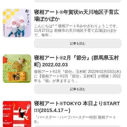
寝相アート®︎年賀状in天川地区子育広
場ぽかぽか
こんにちは^ ^ 寝相アート®︎みやざわりょうこです。
11月27日は 前橋市の天川地区子育て広場ぽかぽか
で、毎年...
記事を読む
寝相アート®︎2月『節分』(群馬県玉村
町) 2022.02.03
寝相アート®2月『節分』玉村町 2022年02月03日(木)
に【寝相アート®︎2月『節分』玉村町】が開催！2022
年も『福』が来ますよう...
記事を読む
寝相アート®TOKYO 本日よりSTART
!!!(2015.4.17～)
『バースデー・ハーフバースデー特別 寝相アート
®』