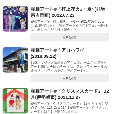
寝相アート®︎『打上花火』~夏~(群馬
県吉岡町) 2022.07.23
寝相アート®『打上花火』〜夏〜 2022年07月23日
(土)に開催します【寝相アート®︎『打上花火』~夏~】
は、赤ちゃんが「打上花火」と...
記事を読む
寝相アート®︎「アロハワイ」
(2018.09.22)
TBSハウジング新越谷のアキュラホームさんで寝相
アート開催♪ 今回のテーマは、アロハワイ〜〜 夏の
終わりにハワイの夕焼け寝相アート♪ ...
記事を読む
寝相アート®︎『クリスマスカード』 12
月(伊勢崎市) 2021.11.27
寝相アート®『クリスマスカード』 12月 ちょっと早
めですが、11月27日(土)【寝相アート®︎『クリスマス
カード』12月】を開催します...