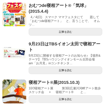
おむつde寝相アート®「気球」
(2015.4.4)
4／4(日) スマーク ママフェスタにて 題して
「おむつde寝相アート」 と、言うことで、 オム
ツ...
記事を読む
9月23日はTBSイオン太田で寝相アー
ト
9月23日に開催する寝相アートのお知らせ♪ 【場所&
テーマ】 TBSハウジングイオンモール太田会場
am「お月見」inコンチネンタ...
記事を読む
寝相アート®展(2015.10.3)
10/3寝相アート展 第3回広瀬川河畔アート散歩
スケッチ会 × 寝相アート® と...
記事を読む