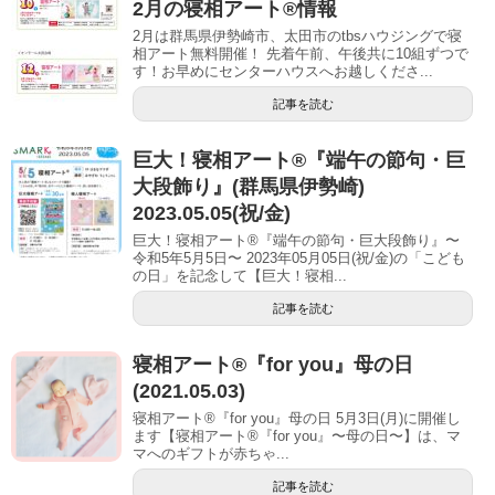
2月の寝相アート®︎情報
2月は群馬県伊勢崎市、太田市のtbsハウジングで寝
相アート無料開催！ 先着午前、午後共に10組ずつで
す！お早めにセンターハウスへお越しくださ...
記事を読む
巨大！寝相アート®︎『端午の節句・巨
大段飾り』(群馬県伊勢崎)
2023.05.05(祝/金)
巨大！寝相アート®『端午の節句・巨大段飾り』〜
令和5年5月5日〜 2023年05月05日(祝/金)の「こども
の日」を記念して【巨大！寝相...
記事を読む
寝相アート®『for you』母の日
(2021.05.03)
寝相アート®『for you』母の日 5月3日(月)に開催し
ます【寝相アート®︎『for you』〜母の日〜】は、マ
マへのギフトが赤ちゃ...
記事を読む