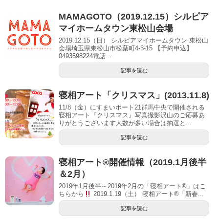
MAMAGOTO（2019.12.15）シルピア
マイホームタウン東松山会場
2019.12.15（日） シルピアマイホームタウン 東松山
会場埼玉県東松山市松葉町4-3-15 【予約申込】
0493598224電話...
記事を読む
寝相アート「クリスマス」(2013.11.8)
11/8（金）にすまいポート21群馬中央で開催される
寝相アート『クリスマス』写真撮影沢山のご応募あ
りがとうございます人数が多い場合は抽選と...
記事を読む
寝相アート®開催情報（2019.1月後半
＆2月）
2019年1月後半～2019年2月の「寝相アート®」はこ
ちらから
2019.1.19（土） 寝相アート®「新春...
記事を読む