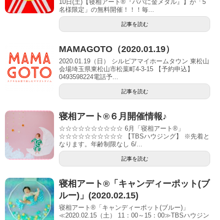
10日(土)【寝相アート®︎『パパに金メダル』】が「5
名様限定」の無料開催！！！毎...
記事を読む
MAMAGOTO（2020.01.19）
2020.01.19（日） シルピアマイホームタウン 東松山
会場埼玉県東松山市松葉町4-3-15 【予約申込】
0493598224電話予...
記事を読む
寝相アート®６月開催情報♪
☆☆☆☆☆☆☆☆☆☆ 6月「寝相アート®︎」
☆☆☆☆☆☆☆☆☆☆ 【TBSハウジング】 ※先着と
なります。年齢制限なし 6/...
記事を読む
寝相アート®「キャンディーポット(ブ
ルー)」(2020.02.15)
寝相アート®「キャンディーポット(ブルー)」
≪2020.02.15（土） 11：00～15：00≫TBSハウジン