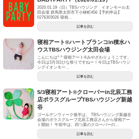
2020.01.19（日）TBSハウジング イオンモール太
田会場 群馬県太田市下小林町456【予約申込】
0276303026 寝相...
記事を読む
寝相アート®︎ハートブランコin積水ハ
ウスTBSハウジング太田会場
こんにちは^ ^ 寝相アート®︎みやざわりょうこです。
今日は3月3日ひな祭りですねー！今日はTBSハウジ
ングイオンモー...
記事を読む
5/3寝相アート®︎クローバーin北辰工務
店ポラスグループTBSハウジング新越
谷
ゴールデンウィーク後半は、 TBSハウジング新越谷
会場のポラスグループ北辰工務店さんから寝相アー
ト開始！ 午前中は、四つ葉のクローバーの...
記事を読む