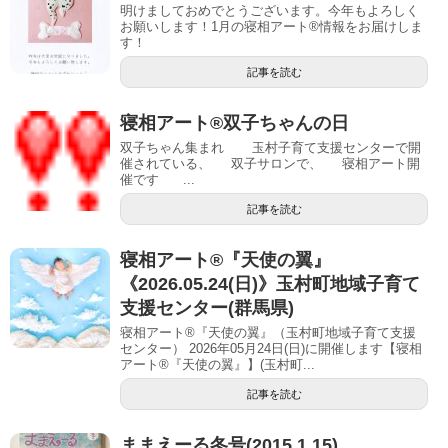
明けましておめでとうございます。今年もよろしく
お願いします！1月の寝相アート®︎情報をお届けしま
す！
記事を読む
寝相アート®双子ちゃんの日
双子ちゃん集まれ 玉村子育て支援センターで開
催されている、 双子サロンで、 寝相アート開
催です ...
記事を読む
寝相アート®︎『天使の翼』
《2026.05.24(日)》玉村町地域子育て
支援センター(群馬県)
寝相アート®『天使の翼』（玉村町地域子育て支援
センター） 2026年05月24日(日)に開催します【寝相
アート®︎『天使の翼』】(玉村町...
記事を読む
ままえーる冬号(2015.1.15)