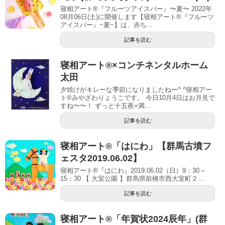
寝相アート®『フルーツアイスバー』〜夏〜 2022年
08月06日(土)に開催します【寝相アート®︎『フルーツ
アイスバー』~夏~】は、赤ち...
記事を読む
寝相アート®︎×コンチネンタルホーム
太田
夕焼けがキレーな季節になりましたねー^ ^寝相アー
ト®︎みやざわりょうこです。 今日10月4日はお月見で
すね〜〜！ ずっと十五夜=満...
記事を読む
寝相アート®「はにわ」【群馬古墳フ
ェスタ2019.06.02】
寝相アート®『はにわ』2019.06.02（日）9：30～
15：30 【 大室公園 】群馬県前橋市西大室町２...
記事を読む
寝相アート®︎「年賀状2024辰年」(群