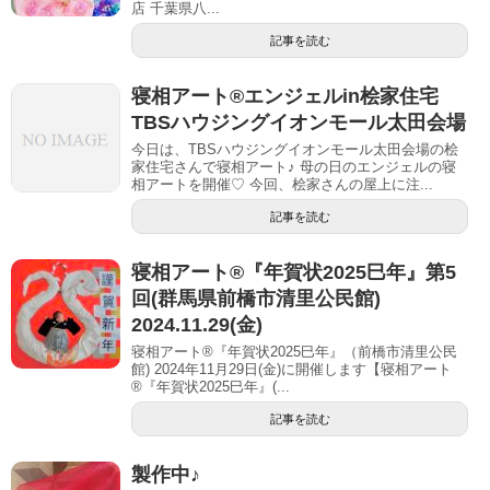
店 千葉県八...
記事を読む
寝相アート®︎エンジェルin桧家住宅
TBSハウジングイオンモール太田会場
今日は、TBSハウジングイオンモール太田会場の桧
家住宅さんで寝相アート♪ 母の日のエンジェルの寝
相アートを開催♡ 今回、桧家さんの屋上に注...
記事を読む
寝相アート®︎『年賀状2025巳年』第5
回(群馬県前橋市清里公民館)
2024.11.29(金)
寝相アート®『年賀状2025巳年』（前橋市清里公民
館) 2024年11月29日(金)に開催します【寝相アート
®︎『年賀状2025巳年』(...
記事を読む
製作中♪