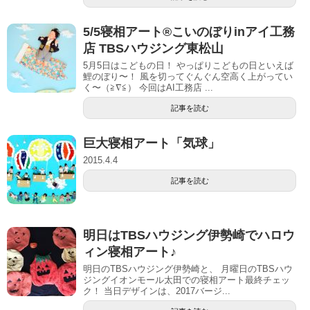
5/5寝相アート®︎こいのぼりinアイ 工務
店 TBSハウジング東松山
5月5日はこどもの日！ やっぱりこどもの日といえば
鯉のぼり〜！ 風を切ってぐんぐん空高く上がってい
く〜（≧∇≦） 今回はAI工務店 ...
記事を読む
巨大寝相アート「気球」
2015.4.4
記事を読む
明日はTBSハウジング伊勢崎でハロウ
ィン寝相アート♪
明日のTBSハウジング伊勢崎と、 月曜日のTBSハウ
ジングイオンモール太田での寝相アート最終チェッ
ク！ 当日デザインは、2017バージ...