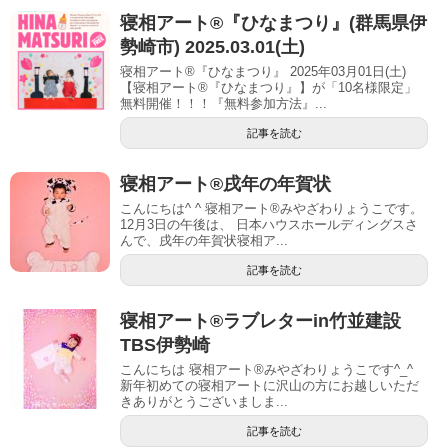
寝相アート®︎『ひなまつり』(群馬県伊
勢崎市) 2025.03.01(土)
寝相アート®『ひなまつり』 2025年03月01日(土)
【寝相アート®︎『ひなまつり』】が「10名様限定」
無料開催！！！『無料参加方法』...
記事を読む
寝相アート®戌年の年賀状
こんにちは^ ^ 寝相アート®︎みやざわりょうこです。
12月3日の午後は、 日本ハウスホールディングスさ
んで、戌年の年賀状寝相ア...
記事を読む
寝相アート®︎ラブレターin竹並建設
TBS伊勢崎
こんにちは 寝相アート®︎みやざわりょうこです^_^
新年初めての寝相アートに沢山の方にお越しいただ
きありがとうございましま...
記事を読む