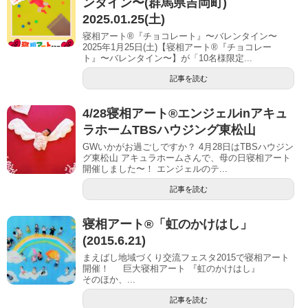
ンタイン〜(群馬県吉岡町)
2025.01.25(土)
寝相アート®『チョコレート』〜バレンタイン〜
2025年1月25日(土)【寝相アート®︎『チョコレー
ト』〜バレンタイン〜】が「10名様限定...
記事を読む
4/28寝相アート®︎エンジェルinアキュ
ラホームTBSハウジング東松山
GWいかがお過ごしですか？ 4月28日はTBSハウジン
グ東松山 アキュラホームさんで、母の日寝相アート
開催しました〜！ エンジェルのテ...
記事を読む
寝相アート®「虹のかけはし」
(2015.6.21)
まえばし地域づくり交流フェスタ2015で寝相アート
開催！ 巨大寝相アート 『虹のかけはし』
そのほか、...
記事を読む