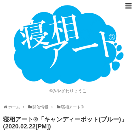
ホーム
Language
開催情報
動画
ニュース
ショッピング
©みやざわりょうこ
画像
ホーム
開催情報
寝相アート®
お問い合わせ
寝相アート®「キャンディーポット(ブルー)」
知的財産権
(2020.02.22[PM])