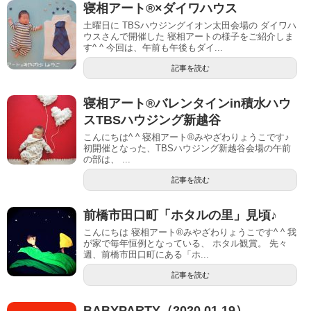
寝相アート®︎×ダイワハウス
土曜日に TBSハウジングイオン太田会場の ダイワハ
ウスさんで開催した 寝相アートの様子をご紹介しま
す^ ^ 今回は、午前も午後もダイ...
記事を読む
寝相アート®︎バレンタインin積水ハウ
スTBSハウジング新越谷
こんにちは^ ^ 寝相アート®︎みやざわりょうこです♪
初開催となった、TBSハウジング新越谷会場の午前
の部は、 ...
記事を読む
前橋市田口町「ホタルの里」見頃♪
こんにちは 寝相アート®︎みやざわりょうこです^ ^ 我
が家で毎年恒例となっている、 ホタル観賞。 先々
週、前橋市田口町にある「ホ...
記事を読む
BABYPARTY（2020.01.19）