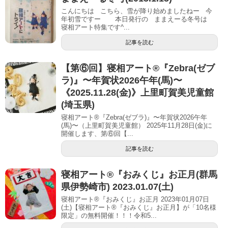
こんにちは こちら、雪が降り始めましたねー 今
年初雪ですー 本日発行の ままえーる冬号は
寝相アート特集です^...
記事を読む
【第⑥回】寝相アート®︎『Zebra(ゼブ
ラ)』〜年賀状2026午年(馬)〜
《2025.11.28(金)》上里町賀美児童館
(埼玉県)
寝相アート®『Zebra(ゼブラ)』〜年賀状2026午年
(馬)〜（上里町賀美児童館） 2025年11月28日(金)に
開催します、第⑥回【...
記事を読む
寝相アート®︎『おみくじ』お正月(群馬
県伊勢崎市) 2023.01.07(土)
寝相アート®『おみくじ』お正月 2023年01月07日
(土)【寝相アート®︎『おみくじ』お正月】が「10名様
限定」の無料開催！！！令和5...