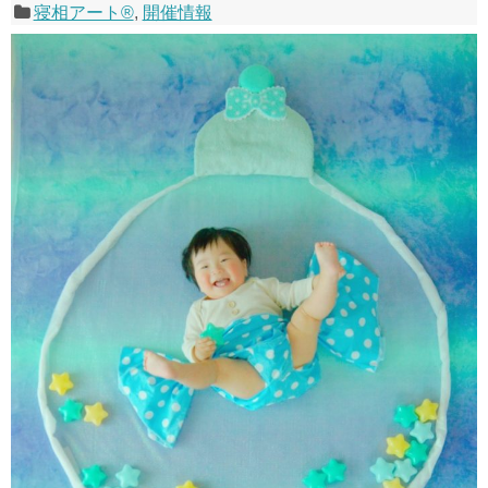
寝相アート®
,
開催情報