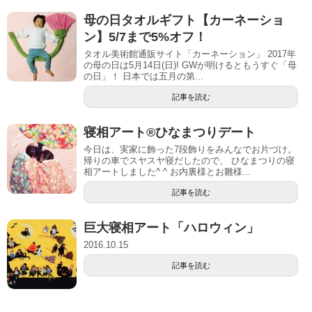
母の日タオルギフト【カーネーショ
ン】5/7まで5%オフ！
タオル美術館通販サイト「カーネーション」 2017年
の母の日は5月14日(日)! GWが明けるともうすぐ「母
の日」！ 日本では五月の第...
記事を読む
寝相アート®︎ひなまつりデート
今日は、実家に飾った7段飾りをみんなでお片づけ。
帰りの車でスヤスヤ寝だしたので、 ひなまつりの寝
相アートしました^ ^ お内裏様とお雛様...
記事を読む
巨大寝相アート「ハロウィン」
2016.10.15
記事を読む