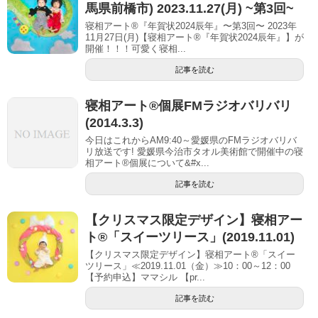
馬県前橋市) 2023.11.27(月) ~第3回~
寝相アート®『年賀状2024辰年』〜第3回〜 2023年
11月27日(月)【寝相アート®︎『年賀状2024辰年』】が
開催！！！可愛く寝相...
記事を読む
寝相アート®個展FMラジオバリバリ
(2014.3.3)
今日はこれからAM9:40～愛媛県のFMラジオバリバ
リ放送です! 愛媛県今治市タオル美術館で開催中の寝
相アート®個展について&#x...
記事を読む
【クリスマス限定デザイン】寝相アー
ト®「スイーツリース」(2019.11.01)
【クリスマス限定デザイン】寝相アート®「スイー
ツリース」≪2019.11.01（金）≫10：00～12：00
【予約申込】ママシル 【pr...
記事を読む