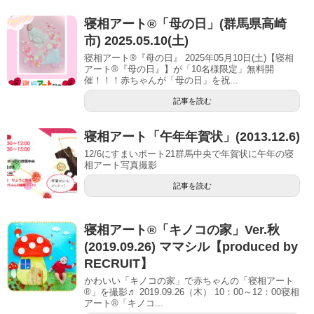
寝相アート®「母の日」(群馬県高崎
市) 2025.05.10(土)
寝相アート®『母の日』 2025年05月10日(土)【寝相
アート®︎『母の日』】が「10名様限定」無料開
催！！！赤ちゃんが「母の日」を祝...
記事を読む
寝相アート「午年年賀状」(2013.12.6)
12/6にすまいポート21群馬中央で年賀状に午年の寝
相アート写真撮影
記事を読む
寝相アート®「キノコの家」Ver.秋
(2019.09.26) ママシル【produced by
RECRUIT】
かわいい「キノコの家」で赤ちゃんの「寝相アート
®」を撮影♬ 2019.09.26（木） 10：00～12：00寝相
アート®「キノコ...