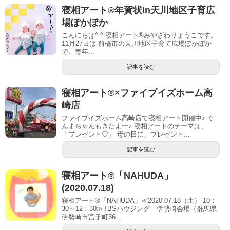
寝相アート®︎年賀状in天川地区子育広
場ぽかぽか
こんにちは^ ^ 寝相アート®︎みやざわりょうこです。
11月27日は 前橋市の天川地区子育て広場ぽかぽか
で、毎年...
記事を読む
寝相アート®︎×ファイブイズホーム高
崎店
ファイブイズホーム高崎店で寝相アート開催中♪ ぐ
んまちゃんもきたよー♪ 寝相アートのテーマは、
「プレゼント♡」 母の日に、プレゼント...
記事を読む
寝相アート®「NAHUDA」
(2020.07.18)
寝相アート®「NAHUDA」≪2020.07.18（土） 10：
30～12：30≫TBSハウジング 伊勢崎会場（群馬県
伊勢崎市宮子町36...