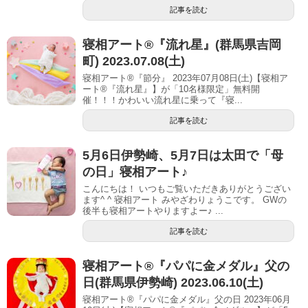
記事を読む
寝相アート®︎『流れ星』(群馬県吉岡
町) 2023.07.08(土)
寝相アート®『節分』 2023年07月08日(土)【寝相ア
ート®︎『流れ星』】が「10名様限定」無料開
催！！！かわいい流れ星に乗って『寝...
記事を読む
5月6日伊勢崎、5月7日は太田で「母
の日」寝相アート♪
こんにちは！ いつもご覧いただきありがとうござい
ます^ ^ 寝相アート みやざわりょうこです。 GWの
後半も寝相アートやりますよー♪ ...
記事を読む
寝相アート®︎『パパに金メダル』父の
日(群馬県伊勢崎) 2023.06.10(土)
寝相アート®『パパに金メダル』父の日 2023年06月