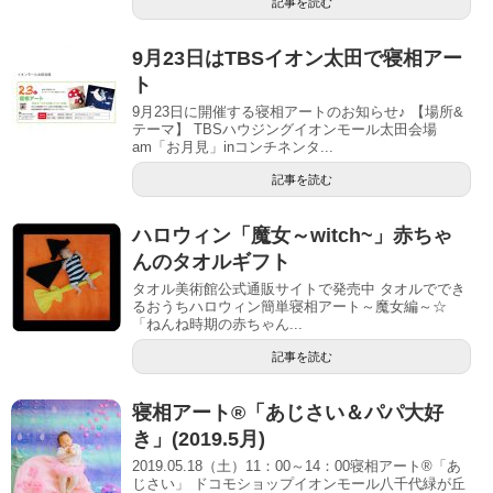
記事を読む
9月23日はTBSイオン太田で寝相アー
ト
9月23日に開催する寝相アートのお知らせ♪ 【場所&
テーマ】 TBSハウジングイオンモール太田会場
am「お月見」inコンチネンタ...
記事を読む
ハロウィン「魔女～witch~」赤ちゃ
んのタオルギフト
タオル美術館公式通販サイトで発売中 タオルででき
るおうちハロウィン簡単寝相アート～魔女編～☆
「ねんね時期の赤ちゃん...
記事を読む
寝相アート®「あじさい＆パパ大好
き」(2019.5月)
2019.05.18（土）11：00～14：00寝相アート®「あ
じさい」 ドコモショップイオンモール八千代緑が丘