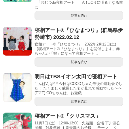
「おむつde寝相アート」 久しぶりに明るくなる前
に...
記事を読む
寝相アート®︎『ひなまつり』(群馬県伊
勢崎市) 2022.02.12
寝相アート®『ひなまつり』 2022年2月12日(土)
【寝相アート®︎『ひなまつり』】を開催します。赤
ちゃんが「雛」になって寝相アート...
記事を読む
明日はTBSイオン太田で寝相アート
こんばんは^ ^ 今日はCOCOちゃん最後の運動会でし
た！ たくましく成長した姿が見れて感動でした〜〜
(T▽T) COちゃんは、お遊戯...
記事を読む
寝相アート®「クリスマス」
11月7日 (土) 12:00-13:00 先着順 会場 下川淵公
民館 対象年齢 １歳未満のお子様 テーマ 「ク...