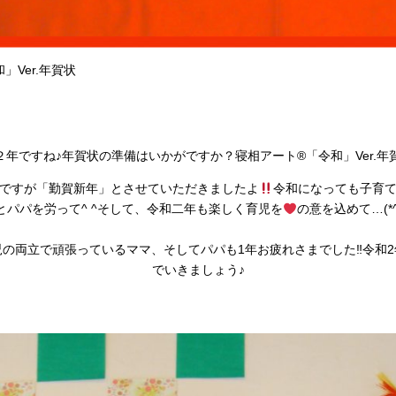
」Ver.年賀状
２年ですね♪年賀状の準備はいかがですか？寝相アート®「令和」Ver.年
ですが「勤賀新年」とさせていただきましたよ
令和になっても子育
とパパを労って^ ^そして、令和二年も楽しく育児を
の意を込めて…(*^^
の両立で頑張っているママ、そしてパパも1年お疲れさまでした‼︎令和
でいきましょう♪