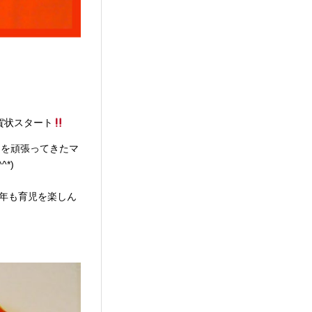
賀状スタート
てを頑張ってきたマ
*)
2年も育児を楽しん