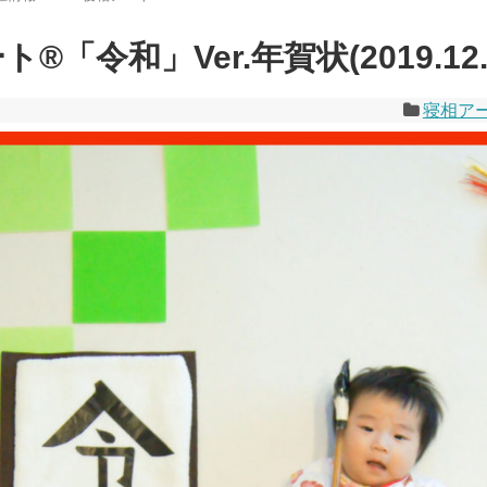
®「令和」Ver.年賀状(2019.12.
寝相ア