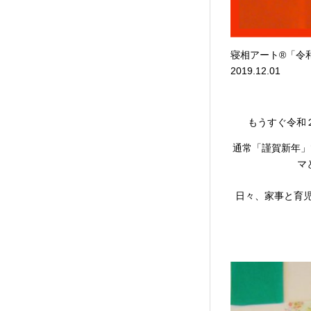
寝相アート®「令和
2019.12.01
もうすぐ令和
通常「謹賀新年」
マ
日々、家事と育児