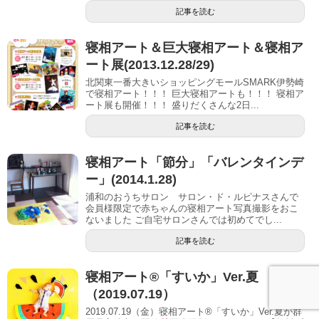
記事を読む
寝相アート＆巨大寝相アート＆寝相ア
ート展(2013.12.28/29)
北関東一番大きいショッピングモールSMARK伊勢崎
で寝相アート！！！ 巨大寝相アートも！！！ 寝相ア
ート展も開催！！！ 盛りだくさんな2日...
記事を読む
寝相アート「節分」「バレンタインデ
ー」(2014.1.28)
浦和のおうちサロン サロン・ド・ルピナスさんで
会員様限定で赤ちゃんの寝相アート写真撮影をおこ
ないました ご自宅サロンさんでは初めてでし...
記事を読む
寝相アート®「すいか」Ver.夏
（2019.07.19）
2019.07.19（金）寝相アート®「すいか」Ver.夏が群