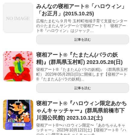
みんなの寝相アート®「ハロウィン」
「お正月」(2015.10.25)
広報たまむら９月号 玉村町地域子育て支援センター
の☆たまたんサンデー☆で寝相アート！ 寝相アー
ト®『ハロウィン』はジャック...
記事を読む
寝相アート®︎『たまたん(バラの妖
精)』(群馬県玉村町) 2023.05.28(日)
寝相アート®『たまたん(バラの妖精)』（群馬県玉村
町） 2023年05月28日(日)に開催します【寝相アート
®︎『たまたん(バラの妖精)...
記事を読む
寝相アート®︎『ハロウィン限定あかち
ゃんキャッチャー』(群馬県前橋市下
川淵公民館) 2023.10.12(土)
寝相アート®〜ハロウィン限定〜『あかちゃんキャ
ッチャー』 2023年10月12日(土)【寝相アート®︎『ハ
ロウィン限定あかちゃんキャッチ...