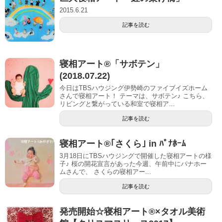
2015.6.21
記事を読む
寝相アート®︎「サボテン」
(2018.07.22)
今日はTBSハウジング伊勢崎のファイブイズホーム
さんで寝相アート！ テーマは、サボテン♪ こちら、
リビングと繋がっている和室で寝相ア...
記事を読む
寝相アート®｢さくら｣ in ﾊﾟﾅﾎｰﾑ
3月18日にTBSハウジングで開催した寝相アートの様
子♪ 桜の開花宣言があった今週、午前中にパナホー
ムさんで、 さくらの寝相アー...
記事を読む
発売開始☆寝相アート®︎×タオル美術