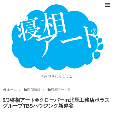
ホーム
Language
開催情報
動画
ニュース
ショッピング
©みやざわりょうこ
画像
ホーム
開催情報
寝相アート®
お問い合わせ
5/3寝相アート®︎クローバーin北辰工務店ポラス
知的財産権
グループTBSハウジング新越谷