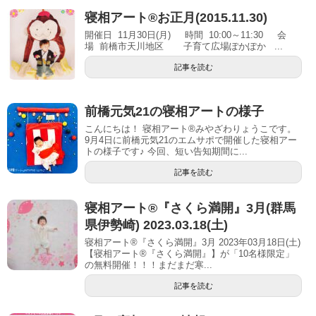
寝相アート®お正月(2015.11.30)
開催日 11月30日(月) 時間 10:00～11:30 会
場 前橋市天川地区 子育て広場ぽかぽか ...
記事を読む
前橋元気21の寝相アートの様子
こんにちは！ 寝相アート®︎みやざわりょうこです。
9月4日に前橋元気21のエムサポで開催した寝相アー
トの様子です♪ 今回、短い告知期間に...
記事を読む
寝相アート®︎『さくら満開』3月(群馬
県伊勢崎) 2023.03.18(土)
寝相アート®『さくら満開』3月 2023年03月18日(土)
【寝相アート®︎『さくら満開』】が「10名様限定」
の無料開催！！！まだまだ寒...
記事を読む