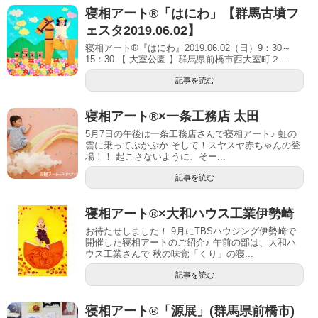
寝相アート®「はにわ」【群馬古墳フ
ェスタ2019.06.02】
寝相アート®『はにわ』2019.06.02（日）9：30～
15：30 【 大室公園 】群馬県前橋市西大室町２...
記事を読む
寝相アート®︎×一条工務店 太田
5月7日の午後は一条工務店さんで寝相アート♪ 虹の
雲に乗ってぷかぷか そして！スヤスヤ赤ちゃんの登
場！！ 起こさないように、そー...
記事を読む
寝相アート®︎×大和ハウス工業伊勢崎
お待たせしました！ 9月にTBSハウジング伊勢崎で
開催した寝相アートのご紹介♪ 午前の部は、大和ハ
ウス工業さんで 秋の味覚「くり」の寝...
記事を読む
寝相アート®「源展」(群馬県前橋市)