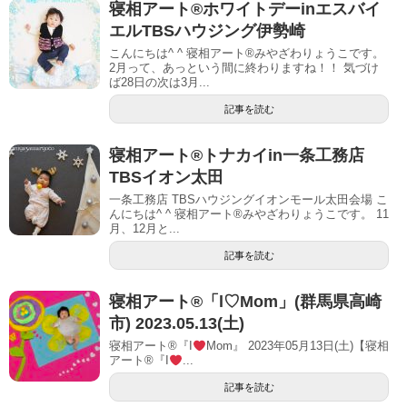
寝相アート®︎ホワイトデーinエスバイ
エルTBSハウジング伊勢崎
こんにちは^ ^ 寝相アート®︎みやざわりょうこです。
2月って、あっという間に終わりますね！！ 気づけ
ば28日の次は3月...
記事を読む
寝相アート®︎トナカイin一条工務店
TBSイオン太田
一条工務店 TBSハウジングイオンモール太田会場 こ
んにちは^ ^ 寝相アート®︎みやざわりょうこです。 11
月、12月と...
記事を読む
寝相アート®︎「l♡Mom」(群馬県高崎
市) 2023.05.13(土)
寝相アート®『I
Mom』 2023年05月13日(土)【寝相
アート®︎『I
...
記事を読む