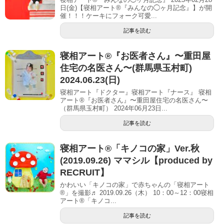
日(金)【寝相アート®︎『みんなの◯ヶ月記念』】が開
催！！！ケーキにフォーク可愛...
記事を読む
寝相アート®︎『お医者さん』〜重田屋
住宅の名医さん〜(群馬県玉村町)
2024.06.23(日)
寝相アート『ドクター』寝相アート『ナース』 寝相
アート®『お医者さん』〜重田屋住宅の名医さん〜
（群馬県玉村町） 2024年06月23日...
記事を読む
寝相アート®「キノコの家」Ver.秋
(2019.09.26) ママシル【produced by
RECRUIT】
かわいい「キノコの家」で赤ちゃんの「寝相アート
®」を撮影♬ 2019.09.26（木） 10：00～12：00寝相
アート®「キノコ...
記事を読む