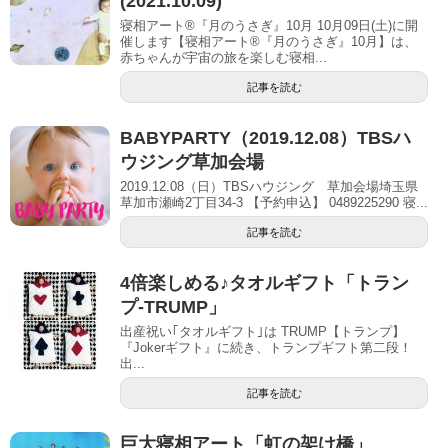
(2021.10.09)
寝相アート®『月のうさぎ』10月 10月09日(土)に開
催します【寝相アート®︎『月のうさぎ』10月】は、
赤ちゃんが宇宙の旅を楽しむ寝相...
記事を読む
BABYPARTY（2019.12.08）TBSハ
ウジング草加会場
2019.12.08（日）TBSハウジング 草加会場埼玉県
草加市瀬崎2丁目34-3 【予約申込】 0489225290 寝...
記事を読む
4倍楽しめる♪タオルギフト「トラン
プ-TRUMP」
出産祝い｢タオルギフト｣は TRUMP【トランプ】
『Jokerギフト』に続き、トランプギフト第二段！
出...
記事を読む
巨大寝相アート「虹の架け橋」