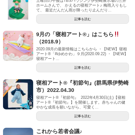
土曜日の午後はTBSハウジング伊勢崎展示場の三井
ホームさんで、 かえるの寝相アート♪ 梅雨入りもし
て、 最近だんだん雨が降ったり止んだり...
記事を読む
9月の「寝相アート®」はこちら
（2018.9）
2020.09月の最新情報はこちらから ・【NEW】寝相
アート®「#ゆめかわ」９月(2020.09.22) ・【NEW】
寝相アート...
記事を読む
寝相アート®︎『初節句』(群馬県伊勢崎
市）2022.04.30
寝相アート®『初節句』 2022年4月30日(土)【寝相
アート®︎『初節句』】を開催します。赤ちゃんの健
やかな成長を願いながら、可愛く...
記事を読む
これから若者会議♪