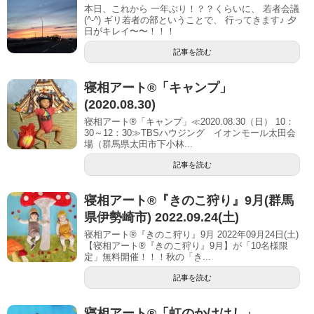
本日、これから 一年ぶり！？？くらいに、 若者会議
(^-^) ギリ若者の部ということで、 行ってきます♪ 夕
日がキレイ〜〜！！！
記事を読む
寝相アート®「キャンプ」
(2020.08.30)
寝相アート®「キャンプ」≪2020.08.30（日） 10：
30～12：30≫TBSハウジング イオンモール太田会
場（群馬県太田市下小林...
記事を読む
寝相アート®︎『きのこ狩り』9月(群馬
県伊勢崎市) 2022.09.24(土)
寝相アート®『きのこ狩り』9月 2022年09月24日(土)
【寝相アート®︎『きのこ狩り』9月】が「10名様限
定」無料開催！！！秋の「き...
記事を読む
寝相アート®「虹のかけはし」