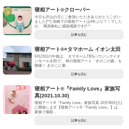
寝相アート®︎クローバー
今日も沢山の方にご参加いただきありがとうござい
ました(^^) 高崎での寝相アートは4年ぶり？！でした
が、 満員御礼に感謝感謝です(^-^...
記事を読む
寝相アート®︎×タマホーム イオン太田
9月23日の午後は、 タマホームTBSハウジングイオ
ンモール太田で、 秋の寝相アート「きのこの森」を
開催！ きのこに乗...
記事を読む
寝相アート®『Family Love』家族写
真(2021.10.30)
寝相アート®『Family Love』家族写真 10月30日(土)
に開催します【寝相アート®︎『Family Love』】は、
家族で撮影...
記事を読む