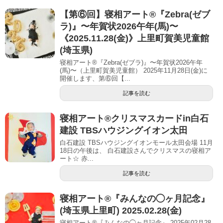
【第⑥回】寝相アート®︎『Zebra(ゼブ
ラ)』〜年賀状2026午年(馬)〜
《2025.11.28(金)》上里町賀美児童館
(埼玉県)
寝相アート®『Zebra(ゼブラ)』〜年賀状2026午年
(馬)〜（上里町賀美児童館） 2025年11月28日(金)に
開催します、第⑥回【...
記事を読む
寝相アート®︎クリスマスカードin白石
建設 TBSハウジングイオン太田
白石建設 TBSハウジングイオンモール太田会場 11月
18日の午後は、 白石建設さんでクリスマスの寝相ア
ート☆ 赤...
記事を読む
寝相アート®︎『みんなの◯ヶ月記念』
(埼玉県上里町) 2025.02.28(金)
寝相アート®『みんなの◯ヶ月記念』 2025年02月28