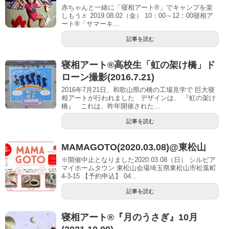
赤ちゃんと一緒に「寝相アート®」でキャンプを楽
しもう♬ 2019.08.02（金） 10：00～12：00寝相ア
ート®「サマーキ...
記事を読む
寝相アート®高校生「虹の架け橋」ド
ローン撮影(2016.7.21)
2016年7月21日、和歌山県の橋の工場見学で 巨大寝
相アートが行われました デザインは、 『虹の架け
橋』 これは、昨年開催された...
記事を読む
MAMAGOTO(2020.03.08)@東松山
※開催中止となりました2020.03.08（日） シルピア
マイホームタウン 東松山会場埼玉県東松山市松葉町
4-3-15 【予約申込】 04...
記事を読む
寝相アート®︎『月のうさぎ』10月