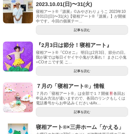
2023.10.01(日)〜31(火)
寝相アート®『源展』©︎みやざわりょうこ 2023年10
月01日(日)〜31(火)【寝相アート®︎『源展』】が開催
中です。今回の個展テー...
記事を読む
『2月3日は節分！寝相アート』
寝相アート®︎『COオニ』 明日は2月3日、節分の日。
我が家では毎日イヤイヤ小鬼が大暴れ！ まさに小鬼
=COオニです笑 こ...
記事を読む
７月の「寝相アート®」情報
７月の「寝相アート®」は全部で１７開催
各回お
申込み方法が違いますので、各回のリンクもしくは
電話番号からお申込みください&#x...
記事を読む
寝相アート®︎×三井ホーム「かえる」