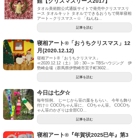
館【クリスマスリース2017】
タオル美術館公式通販サイトで発売中クリスマスリ
ース タオルキット タオルでできるおうちで簡単寝相
アート～クリスマス～☆ 「ねんね...
記事を読む
寝相アート®「おうちクリスマス」12
月(2020.12.12)
寝相アート®「おうちクリスマス」
≪2020.12.12（土） 10：30～≫ TBSハウジング 伊
勢崎会場（群馬県伊勢崎市宮子町3602...
記事を読む
今日は七夕☆
毎年恒例、 じーじから笹の葉をもらい、 今年も飾り
付け☆ COCOちゃん笹に、 COちゃん笹。 COCOち
ゃん笹のかざりは全部CO...
記事を読む
寝相アート®︎『年賀状2025巳年』第3