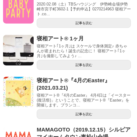
2020.02.08（土）TBSハウジング 伊勢崎会場伊勢
崎市宮子町3602-1【予約申込】0270214963 寝相アー
ト.co...
記事を読む
寝相アート® 1ヶ月
寝相アート｢1ヶ月｣は スケールで身体測定♪ 赤ちゃ
んが産まれたら！誕生の記念に！ 寝相アート｢1ヶ
月｣を撮影してみよう♪ ...
記事を読む
寝相アート®『4月のEaster』
(2021.03.21)
寝相アート®『4月のEaster』 4月4日は「イースター
(復活祭)」ということで、寝相アート®︎『Easter』を
開催します。ブランコ...
記事を読む
MAMAGOTO（2019.12.15）シルピア