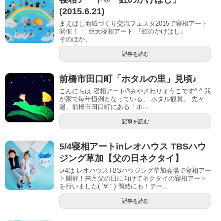
(2015.6.21)
まえばし地域づくり交流フェスタ2015で寝相アート
開催！ 巨大寝相アート 『虹のかけはし』
そのほか、...
記事を読む
前橋市田口町「ホタルの里」見頃♪
こんにちは 寝相アート®︎みやざわりょうこです^ ^ 我
が家で毎年恒例となっている、 ホタル観賞。 先々
週、前橋市田口町にある「ホ...
記事を読む
5/4寝相アートinレオハウス TBSハウ
ジング草加【父の日ネクタイ】
5/4は レオハウスTBSハウジング草加会場で寝相アー
ト開催！来月父の日に向けてネクタイの寝相アート
を行いました( ´∀｀) 偶然にも！テー...
記事を読む