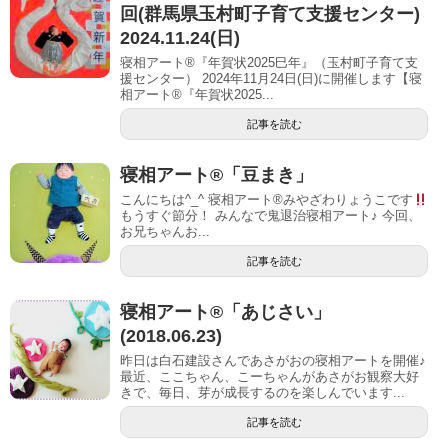
回(群馬県玉村町子育て支援センター)
2024.11.24(日)
寝相アート®『年賀状2025巳年』（玉村町子育て支
援センター） 2024年11月24日(日)に開催します【寝
相アート®︎『年賀状2025...
記事を読む
寝相アート®︎「豆まき」
こんにちは^_^ 寝相アート®︎みやざわりょうこです
もうすぐ節分！ みんなで鬼退治寝相アート♪ 今回、
お兄ちゃんお...
記事を読む
寝相アート®︎「あじさい」
(2018.06.23)
昨日は白石建設さんであさがおの寝相アートを開催♪
最近、ここちゃん、こーちゃんがあさがお観察大好
きで、毎日、芽が成長するのを楽しんでいます...
記事を読む