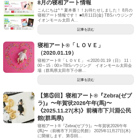
8月の寝相アート情報
こんにちは^ ^ 夏本番！！お待たせしました！ 8月の
寝相アート情報です！ ■8月11日(金) TBSハウジング
イオンモール太田 A...
記事を読む
寝相アート®「ＬＯＶＥ」
（2020.01.19）
寝相アート®「ＬＯＶＥ」 ≪2020.01.19（日） 11：
00～15：00≫TBSハウジング イオンモール太田会
場（群馬県太田市下小林...
記事を読む
【第⑤回】寝相アート®︎『Zebra(ゼブ
ラ)』〜年賀状2026午年(馬)〜
《2025.11.27(木)》前橋市下川淵公民
館(群馬県)
寝相アート®『Zebra(ゼブラ)』〜年賀状2026午年
(馬)〜（前橋市下川淵公民館） 2025年11月27日(木)
に開催します、第⑤回...