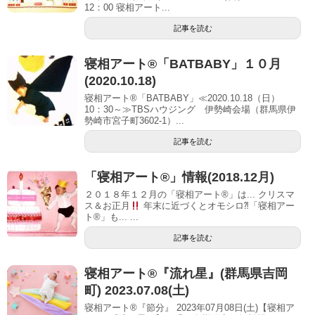
12：00 寝相アート...
記事を読む
寝相アート®「BATBABY」１０月
(2020.10.18)
寝相アート®「BATBABY」≪2020.10.18（日）
10：30～≫TBSハウジング 伊勢崎会場（群馬県伊
勢崎市宮子町3602-1）...
記事を読む
「寝相アート®」情報(2018.12月)
２０１８年１２月の「寝相アート®」は... クリスマ
ス＆お正月
年末に近づくとオモシロ⁈「寝相アー
ト®」も... ...
記事を読む
寝相アート®︎『流れ星』(群馬県吉岡
町) 2023.07.08(土)
寝相アート®『節分』 2023年07月08日(土)【寝相ア