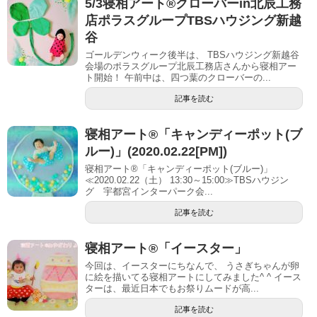
5/3寝相アート®︎クローバーin北辰工務
店ポラスグループTBSハウジング新越
谷
ゴールデンウィーク後半は、 TBSハウジング新越谷
会場のポラスグループ北辰工務店さんから寝相アー
ト開始！ 午前中は、四つ葉のクローバーの...
記事を読む
寝相アート®「キャンディーポット(ブ
ルー)」(2020.02.22[PM])
寝相アート®「キャンディーポット(ブルー)」
≪2020.02.22（土） 13:30～15:00≫TBSハウジン
グ 宇都宮インターパーク会...
記事を読む
寝相アート®「イースター」
今回は、イースターにちなんで、 うさぎちゃんが卵
に絵を描いてる寝相アートにしてみました^ ^ イース
ターは、最近日本でもお祭りムードが高...
記事を読む