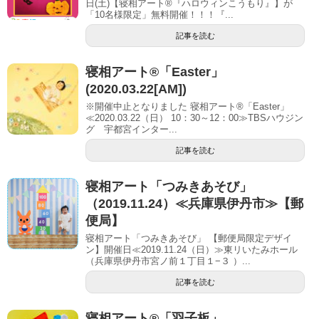
日(土)【寝相アート®︎『ハロウィンこうもり』】が
「10名様限定」無料開催！！！『...
記事を読む
寝相アート®「Easter」
(2020.03.22[AM])
※開催中止となりました 寝相アート®「Easter」
≪2020.03.22（日） 10：30～12：00≫TBSハウジン
グ 宇都宮インター...
記事を読む
寝相アート「つみきあそび」
（2019.11.24）≪兵庫県伊丹市≫【郵
便局】
寝相アート「つみきあそび」 【郵便局限定デザイ
ン】開催日≪2019.11.24（日）≫東リいたみホール
（兵庫県伊丹市宮ノ前１丁目１−３ ）...
記事を読む
寝相アート®「羽子板」