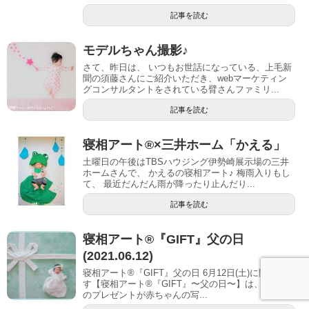
記事を読む
モデルちゃん撮影♪
さて、昨日は、 いつもお世話になっている、上毛新
聞の須藤さんにご紹介いただき、webマーケティン
グコンサルタントをされている臂さんファミリ...
記事を読む
寝相アート®︎×三井ホーム「かえる」
土曜日の午後はTBSハウジング伊勢崎展示場の三井
ホームさんで、 かえるの寝相アート♪ 梅雨入りもし
て、 最近だんだん雨が降ったり止んだり...
記事を読む
寝相アート®『GIFT』父の日
(2021.06.12)
寝相アート®『GIFT』父の日 6月12日(土)に開催しま
す【寝相アート®︎『GIFT』〜父の日〜】は、パパへ
のプレゼントが赤ちゃんの写...