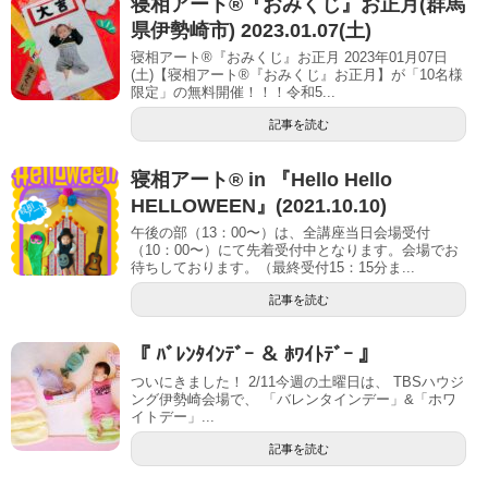
寝相アート®︎『おみくじ』お正月(群馬
県伊勢崎市) 2023.01.07(土)
寝相アート®『おみくじ』お正月 2023年01月07日
(土)【寝相アート®︎『おみくじ』お正月】が「10名様
限定」の無料開催！！！令和5...
記事を読む
寝相アート®︎ in 『Hello Hello
HELLOWEEN』(2021.10.10)
午後の部（13：00〜）は、全講座当日会場受付
（10：00〜）にて先着受付中となります。会場でお
待ちしております。（最終受付15：15分ま...
記事を読む
『 ﾊﾞﾚﾝﾀｲﾝﾃﾞｰ ＆ ﾎﾜｲﾄﾃﾞｰ 』
ついにきました！ 2/11今週の土曜日は、 TBSハウジ
ング伊勢崎会場で、 「バレンタインデー」&「ホワ
イトデー」...
記事を読む