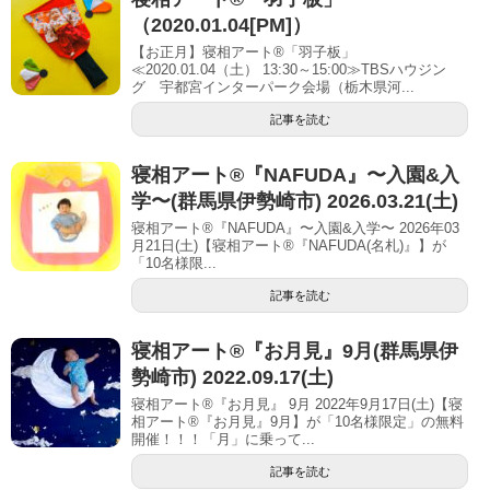
（2020.01.04[PM]）
【お正月】寝相アート®「羽子板」
≪2020.01.04（土） 13:30～15:00≫TBSハウジン
グ 宇都宮インターパーク会場（栃木県河...
記事を読む
寝相アート®︎『NAFUDA』〜入園&入
学〜(群馬県伊勢崎市) 2026.03.21(土)
寝相アート®『NAFUDA』〜入園&入学〜 2026年03
月21日(土)【寝相アート®︎『NAFUDA(名札)』】が
「10名様限...
記事を読む
寝相アート®︎『お月見』9月(群馬県伊
勢崎市) 2022.09.17(土)
寝相アート®『お月見』 9月 2022年9月17日(土)【寝
相アート®︎『お月見』9月】が「10名様限定」の無料
開催！！！「月」に乗って...
記事を読む