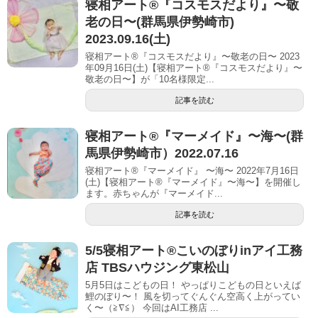
寝相アート®︎『コスモスだより』〜敬
老の日〜(群馬県伊勢崎市)
2023.09.16(土)
寝相アート®『コスモスだより』〜敬老の日〜 2023
年09月16日(土)【寝相アート®︎『コスモスだより』〜
敬老の日〜】が「10名様限定...
記事を読む
寝相アート®︎『マーメイド』〜海〜(群
馬県伊勢崎市）2022.07.16
寝相アート®『マーメイド』 〜海〜 2022年7月16日
(土)【寝相アート®︎『マーメイド』〜海〜】を開催し
ます。赤ちゃんが『マーメイド...
記事を読む
5/5寝相アート®︎こいのぼりinアイ 工務
店 TBSハウジング東松山
5月5日はこどもの日！ やっぱりこどもの日といえば
鯉のぼり〜！ 風を切ってぐんぐん空高く上がってい
く〜（≧∇≦） 今回はAI工務店 ...