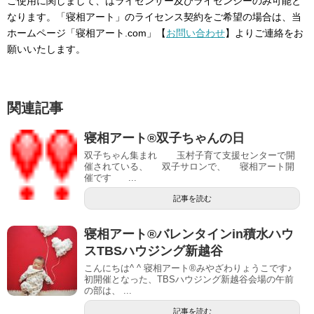
ご使用に関しまして、はライセンサー及びライセンシーのみ可能と
なります。「寝相アート」のライセンス契約をご希望の場合は、当
ホームページ「寝相アート.com」【
お問い合わせ
】よりご連絡をお
願いいたします。
関連記事
寝相アート®双子ちゃんの日
双子ちゃん集まれ 玉村子育て支援センターで開
催されている、 双子サロンで、 寝相アート開
催です ...
記事を読む
寝相アート®︎バレンタインin積水ハウ
スTBSハウジング新越谷
こんにちは^ ^ 寝相アート®︎みやざわりょうこです♪
初開催となった、TBSハウジング新越谷会場の午前
の部は、 ...
記事を読む