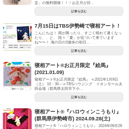
定」の無料開催！！！お正月が目...
記事を読む
7月15日はTBS伊勢崎で寝相アート！
こんにちは！ 雨が降ったり、すごく晴れて暑くなっ
たり、、と、 段々「夏」が近づいて来ています
ね〜〜！ 海の日の3連休の初日...
記事を読む
寝相アート®お正月限定『絵馬』
(2021.01.09)
寝相アート®お正月限定『絵馬』 ≪2021年1月9日
（土） 10：30～≫TBSハウジング イオンモール太
田会場（群馬県太田市下小...
記事を読む
寝相アート®︎『ハロウィンこうもり』
(群馬県伊勢崎市) 2024.09.28(土)
寝相アート®『ハロウィンこうもり』 2024年09月28