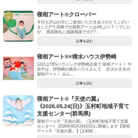
寝相アート®︎クローバー
今日も沢山の方にご参加いただきありがとうござい
ました(^^) 高崎での寝相アートは4年ぶり？！でした
が、 満員御礼に感謝感謝です(^-^...
記事を読む
寝相アート®︎×積水ハウス伊勢崎
12日はTBSハウジング伊勢崎会場で 寝相アート！ 午
前中は、伊勢崎の積水ハウスさんで、 巨大かき氷の
寝相アート！ みん...
記事を読む
寝相アート®︎『天使の翼』
《2026.05.24(日)》玉村町地域子育て
支援センター(群馬県)
寝相アート®『天使の翼』（玉村町地域子育て支援
センター） 2026年05月24日(日)に開催します【寝相
アート®︎『天使の翼』】(玉村町...