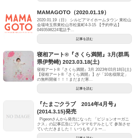
MAMAGOTO（2020.01.19）
2020.01.19（日） シルピアマイホームタウン 東松山
会場埼玉県東松山市松葉町4-3-15 【予約申込】
0493598224電話予...
記事を読む
寝相アート®︎『さくら満開』3月(群馬
県伊勢崎) 2023.03.18(土)
寝相アート®『さくら満開』3月 2023年03月18日(土)
【寝相アート®︎『さくら満開』】が「10名様限定」
の無料開催！！！まだまだ寒...
記事を読む
『たまごクラブ 2014年4月号』
(2014.3.15)発売
Pigeonさんから発売になった 「ピジョンオーガニ
クス」の記事広告にプレママモデルとして 参加させ
ていただきました！ いつもモノトー...