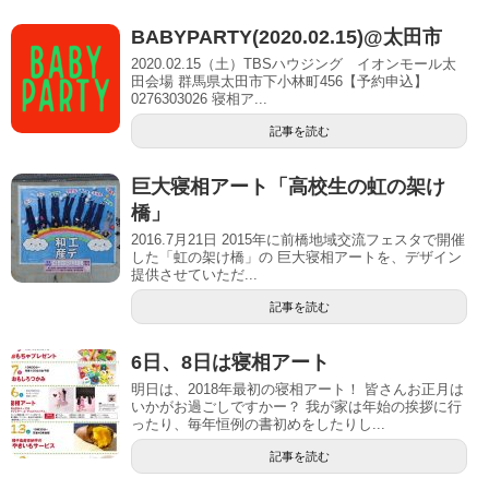
BABYPARTY(2020.02.15)@太田市
2020.02.15（土）TBSハウジング イオンモール太
田会場 群馬県太田市下小林町456【予約申込】
0276303026 寝相ア...
記事を読む
巨大寝相アート「高校生の虹の架け
橋」
2016.7月21日 2015年に前橋地域交流フェスタで開催
した「虹の架け橋」の 巨大寝相アートを、デザイン
提供させていただ...
記事を読む
6日、8日は寝相アート
明日は、2018年最初の寝相アート！ 皆さんお正月は
いかがお過ごしですかー？ 我が家は年始の挨拶に行
ったり、毎年恒例の書初めをしたりし...
記事を読む