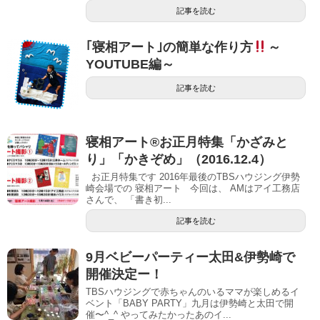
記事を読む
｢寝相アート｣の簡単な作り方
～
YOUTUBE編～
記事を読む
寝相アート®お正月特集「かざみと
り」「かきぞめ」（2016.12.4）
お正月特集です 2016年最後のTBSハウジング伊勢
崎会場での 寝相アート 今回は、 AMはアイ工務店
さんで、 「書き初...
記事を読む
9月ベビーパーティー太田&伊勢崎で
開催決定ー！
TBSハウジングで赤ちゃんのいるママが楽しめるイ
ベント「BABY PARTY」九月は伊勢崎と太田で開
催〜^_^ やってみたかったあのイ...