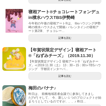
寝相アート®︎チョコレートフォンデュ
in積水ハウスTBS伊勢崎
今年初の午後の寝相アート®︎は、 tbsハウジング伊勢
崎の積水ハウスさんで開催♪ バレンタインの寝相ア
ート第2弾、 チョコレー...
記事を読む
【年賀状限定デザイン】寝相アート
®「ねずみチーズ」（2019.11.30）
【年賀状限定デザイン】寝相アート®「ねずみチー
ズ」≪2019.11.30（土） 13：30～15：00≫TBSハウ
ジング 宇都宮インターパ...
記事を読む
梅田のバナナ♪
昨日は、 前橋地域若者会議でに参加してきまし
た)^o^( そして、 今、新しい１つのプロジェクトが始
まろうとしているのですが、、、♪ 昨日...