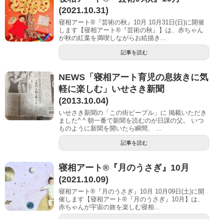
(2021.10.31)
寝相アート®『芸術の秋』10月 10月31日(日)に開催
します【寝相アート®︎『芸術の秋』】は、赤ちゃん
が秋の紅葉を満喫しながらお絵描き...
記事を読む
NEWS「寝相アート育児の息抜きに気
軽に楽しむ」いせさき新聞
(2013.10.04)
いせさき新聞の「この街ピープル」に 掲載いただき
ました^ ^ 朝一番で新聞を読むのが日課の父。 いつ
ものように新聞を開いたら瞬間、 ...
記事を読む
寝相アート®︎『月のうさぎ』10月
(2021.10.09)
寝相アート®『月のうさぎ』10月 10月09日(土)に開
催します【寝相アート®︎『月のうさぎ』10月】は、
赤ちゃんが宇宙の旅を楽しむ寝相...