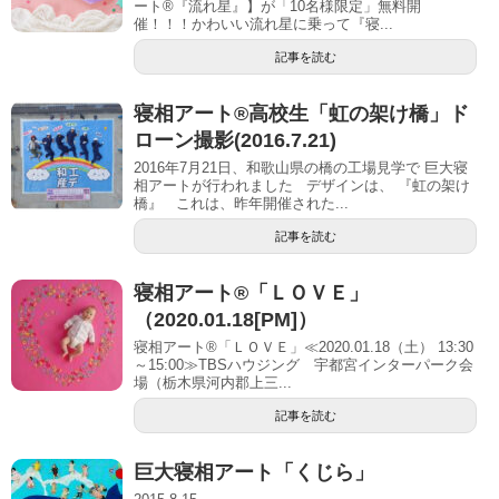
ート®︎『流れ星』】が「10名様限定」無料開
催！！！かわいい流れ星に乗って『寝...
記事を読む
寝相アート®高校生「虹の架け橋」ド
ローン撮影(2016.7.21)
2016年7月21日、和歌山県の橋の工場見学で 巨大寝
相アートが行われました デザインは、 『虹の架け
橋』 これは、昨年開催された...
記事を読む
寝相アート®「ＬＯＶＥ」
（2020.01.18[PM]）
寝相アート®「ＬＯＶＥ」≪2020.01.18（土） 13:30
～15:00≫TBSハウジング 宇都宮インターパーク会
場（栃木県河内郡上三...
記事を読む
巨大寝相アート「くじら」