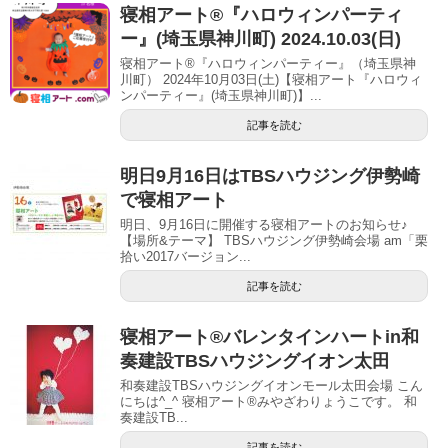
寝相アート®︎『ハロウィンパーティ
ー』(埼玉県神川町) 2024.10.03(日)
寝相アート®『ハロウィンパーティー』（埼玉県神
川町） 2024年10月03日(土)【寝相アート『ハロウィ
ンパーティー』(埼玉県神川町)】...
記事を読む
明日9月16日はTBSハウジング伊勢崎
で寝相アート
明日、9月16日に開催する寝相アートのお知らせ♪
【場所&テーマ】 TBSハウジング伊勢崎会場 am「栗
拾い2017バージョン...
記事を読む
寝相アート®︎バレンタインハートin和
奏建設TBSハウジングイオン太田
和奏建設TBSハウジングイオンモール太田会場 こん
にちは^_^ 寝相アート®︎みやざわりょうこです。 和
奏建設TB...
記事を読む