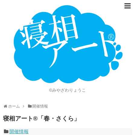
ホーム
Language
開催情報
動画
ニュース
ショッピング
©みやざわりょうこ
画像
ホーム
開催情報
お問い合わせ
寝相アート®「春・さくら」
知的財産権
開催情報