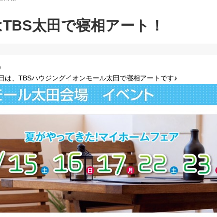
TBS太田で寝相アート！
)
日は、TBSハウジングイオンモール太田で寝相アートです♪