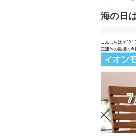
海の日は
こんにちは♪( ´θ｀
三連休の最後の今