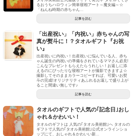
るおうちハロウィン簡単寝相アート～魔女編～☆
「ねんね時期の赤ちゃん...
記事を読む
「出産祝い」「内祝い」赤ちゃんの写
真が熨斗に！？タオルギフト『お祝
い』
出産祝いに内祝い！出産祝いに悩んでいる人、赤ち
ゃん誕生の内祝いの準備をされているママさん必見!
こんなプレゼントもらえたらうれしい！お返しに添
えるのにぴったりな寝相アートが撮影できますよ☆
撮影してそのままカラーコピーすれば、可愛いお熨
斗の完成!オリジナリティあふれるお返しで盛り上が
ること間違い無しです♪
記事を読む
タオルのギフトで人気の｢記念日｣おし
ゃれ＆かわいい！
タオルのギフトは 人気の｢タオル美術館｣へ タオルの
ギフトで人気の｢タオル美術館｣公式オンラインショ
ップにて、おしゃれ＆かわいい新...