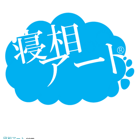
寝相アート
.com