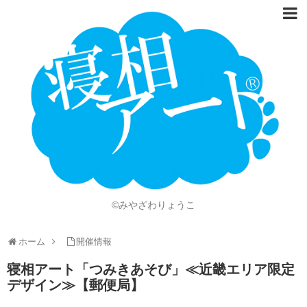
ホーム
Language
開催情報
動画
ニュース
ショッピング
©みやざわりょうこ
画像
ホーム
開催情報
お問い合わせ
寝相アート「つみきあそび」≪近畿エリア限定
知的財産権
デザイン≫【郵便局】