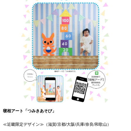
寝相アート「つみきあそび」
≪近畿限定デザイン≫（滋賀/京都/大阪/兵庫/奈良/和歌山）