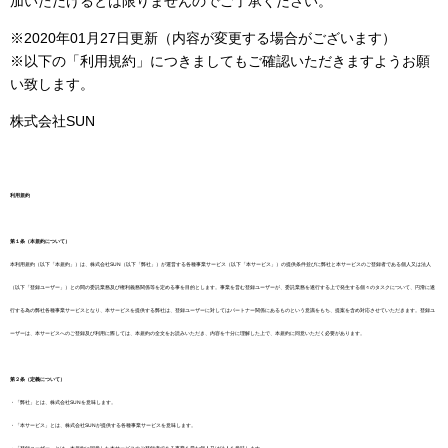
加いただけるとは限りませんのでご了承ください。
※2020年01月27日更新（内容が変更する場合がございます）
※以下の「利用規約」につきましてもご確認いただきますようお願
い致します。
株式会社SUN
利用規約
第１条（本規約について）
本利用規約（以下「本規約」）は、株式会社SUN（以下「弊社」）が運営する各種事業サービス（以下「本サービス」）の提供条件並びに弊社と本サービスのご登録者である個人又は法人
（以下「登録ユーザー」）との間の委託業務及び権利義務関係等を定める事を目的とします。事業を営む登録ユーザーが、委託業務を遂行する上で発生する個々のタスクについて、円滑に遂
行する為の弊社各種事業サービスとなり、本サービスを提供する弊社は、登録ユーザーに対してはパートナー関係にあるものという意識をもち、提案を含め対応させていただきます。登録ユ
ーザーは、本サービスへのご登録及び利用に際しては、本規約の全文をお読みいただき、内容を十分に理解した上で、本規約に同意いただく必要があります。
第２条（定義について）
・「弊社」とは、株式会社SUNを意味します。
・「本サービス」とは、株式会社SUNが提供する各種事業サービスを意味します。