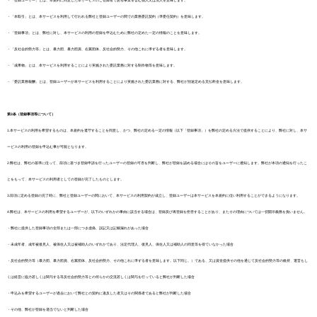
・「登録ユーザー」とは、本規約に同意した本サービスのご登録者である事業を営む個人又は法人を意味します。
・「本取引」とは、本サービスを利用して行われる弊社と登録ユーザーの間での業務委託契約（準委任契約）を意味します。
・「登録事項」とは、弊社に対し、本サービスの利用の登録を申込むために弊社の定めた一定の情報のことを意味します。
・「反社会的勢力等」とは、暴力団、暴力団員、右翼団体、反社会的勢力、その他これに準ずる者を意味します。
・「成果物」とは、本サービスを利用することにより実施された委託業務に対する制作物等を意味します。
・「委託業務報酬」とは、登録ユーザーが本サービスを利用することにより実施された委託業務に対する、弊社が別途定める支払料金を意味します。
第3条（登録事項等について）
1.本サービスの利用を希望するものは、本規約を遵守することを同意し、かつ、弊社の定める一定の情報（以下「登録事項」）を弊社の定める方法で提供することにより、弊社に対し、本サ
ービスの利用の登録を申込む事が可能となります。
2.弊社は、弊社の基準に従って、前項に基づき登録申請を行ったユーザーの登録の可否を判断し、弊社が登録を認める場合にはその旨をユーザーに通知します。弊社が本項の通知を行ったこ
とをもって、本サービスの利用者としての登録が完了したものとします。
3.前項に定める登録の完了時に、弊社と登録ユーザーの間において、本サービスの利用契約が成立し、登録ユーザーは本サービスを本規約に従い利用することができるようになります。
4.弊社は、本サービスの利用を希望するユーザーが、以下のいずれかの事由に該当する場合は、登録及び再登録を拒否することがあり、またその理由については一切開示義務を負いません。
・弊社に提供した登録事項の全部または一部につき虚偽、誤記又は記載漏れがあった場合
・未成年者、成年被後見人、被保佐人又は被補助人のいずれかであり、法定代理人、後見人、保佐人又は補助人の同意等を得ていなかった場合
・反社会的勢力等（暴力団、暴力団員、右翼団体、反社会的勢力、その他これに準ずる者を意味します。以下同じ。）である、又は資金提供その他を通じて反社会的勢力等の維持、運営もし
くは経営に協力若しくは関与する等反社会的勢力等との何らかの交流若しくは関与を行っていると弊社が判断した場合
・申込みを希望するユーザーが過去において弊社との契約に違反した者又はその関係者であると弊社が判断した場合
・その他、弊社が登録を適当でないと判断した場合