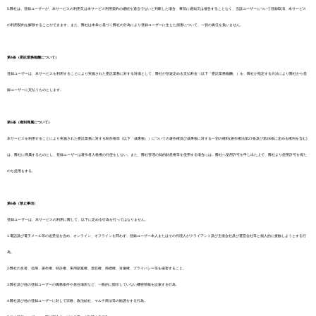
5.弊社は、登録ユーザーが、本サービスの利用又は本サービス利用契約の継続を適当でないと判断した場合、事前に通知又は催告することなく、当該ユーザーについて登録取消、本サービス
の利用契約を解除することができます。また、弊社は本条に基づく弊社の行為により登録ユーザーに生じた損害について、一切の責任を負いません。
第4条（委託業務報酬について）
登録ユーザーは、本サービスを利用することにより実施された委託業務に対する対価として、弊社が別途定める支払料金（以下「委託業務報酬」）を、弊社が指定する方法により弊社から登
録ユーザーに支払うものとします。
第5条（権利帰属について）
本サービスを利用することにより実施された委託業務に対する制作物等（以下「成果物」）についての著作権及び成果物に対する一切の権利(著作権法第27条及び第28条に定める権利を含む)
は、弊社に帰属するものとし、登録ユーザーは著作者人格権の行使をしない。また、弊社管理の知的財産権等を使用する場合には、弊社へ使用許可を申し出た上で、弊社より使用許可を得た
のち使用をする。
第6条（禁止事項）
登録ユーザーは、本サービスの利用に際して、以下に定める行為を行ってはなりません。
1.電話及び電子メール等の送受信を含め、オンライン、オフラインを問わず、登録ユーザー本人またはその代理人がクライアント及び主催会社及び運営会社等と個人的に接触しようとする行
為。
2.弊社の名誉、信用、著作権、特許権、実用新案権、意匠権、商標権、肖像権、プライバシー等を侵害すること。
3.弊社及び他の登録ユーザーの職務条件や居住場所など、一般的に開示していない機密情報を詮索する行為。
4.弊社及び他の登録ユーザーに対して宗教、政治結社、マルチ商法等の勧誘をする行為。