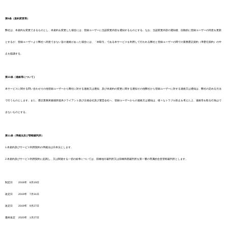
第9条（規約変更等）
弊社は、本規約を変更できるものとし、本規約を変更した場合には、登録ユーザーに当該変更内容を通知するものとする。なお、当該変更内容の通知後、自動的に登録ユーザーの同意を更新
とするが、登録ユーザーより弊社へ同意できない旨の連絡があった場合には、「本取引」である本サービスを利用して行われる弊社と登録ユーザーの間での業務委託契約（準委任契約）の中
止を協議する。
第10条（連絡等について）
本サービスに関する問い合わせその他登録ユーザーから弊社に対する連絡又は通知、及び本規約の変更に関する通知その他弊社から登録ユーザーに対する連絡又は通知は、弊社の定める方法
で行うものとします。また、委託業務実施場所提供クライアント及び主催会社及び運営会社へ、登録ユーザーからの連絡又は通知は、様々なトラブル防止を考えた上、連絡等を取る行為はで
きないものとする。
第11条（準拠法及び管轄裁判所）
1.本規約及びサービス利用契約の準拠法は日本法とします。
2.本規約及びサービス利用契約に起因し、又は関連する一切の紛争については、前橋地方裁判所又は前橋簡易裁判所を第一審の専属的合意管轄裁判所とします。
制定日 2018年 8月19日
改定日 2019年 7月31日
改定日 2019年 9月27日
最終改定 2020年 1月27日