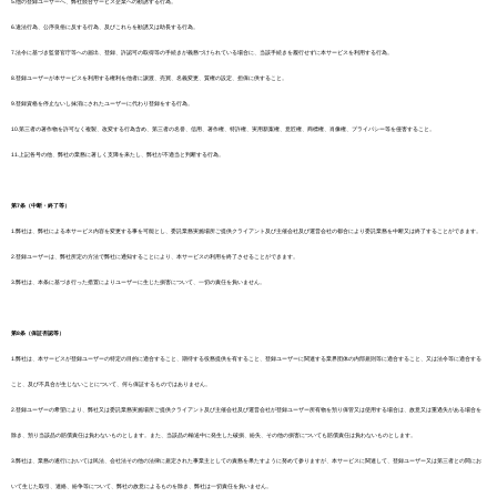
5.他の登録ユーザーへ、弊社競合サービス企業への勧誘する行為。
6.違法行為、公序良俗に反する行為、及びこれらを勧誘又は助長する行為。
7.法令に基づき監督官庁等への届出、登録、許認可の取得等の手続きが義務づけられている場合に、当該手続きを履行せずに本サービスを利用する行為。
8.登録ユーザーが本サービスを利用する権利を他者に譲渡、売買、名義変更、質権の設定、担保に供すること。
9.登録資格を停止ないし抹消にされたユーザーに代わり登録をする行為。
10.第三者の著作物を許可なく複製、改変する行為含め、第三者の名誉、信用、著作権、特許権、実用新案権、意匠権、商標権、肖像権、プライバシー等を侵害すること。
11.上記各号の他、弊社の業務に著しく支障を来たし、弊社が不適当と判断する行為。
第7条（中断・終了等）
1.弊社は、弊社による本サービス内容を変更する事を可能とし、委託業務実施場所ご提供クライアント及び主催会社及び運営会社の都合により委託業務を中断又は終了することができます。
2.登録ユーザーは、弊社所定の方法で弊社に通知することにより、本サービスの利用を終了させることができます。
3.弊社は、本条に基づき行った措置によりユーザーに生じた損害について、一切の責任を負いません。
第8条（保証否認等）
1.弊社は、本サービスが登録ユーザーの特定の目的に適合すること、期待する役務提供を有すること、登録ユーザーに関連する業界団体の内部規則等に適合すること、又は法令等に適合する
こと、及び不具合が生じないことについて、何ら保証するものではありません。
2.登録ユーザーの希望により、弊社又は委託業務実施場所ご提供クライアント及び主催会社及び運営会社が登録ユーザー所有物を預り保管又は使用する場合は、故意又は重過失がある場合を
除き、預り当該品の賠償責任は負わないものとします。また、当該品の輸送中に発生した破損、紛失、その他の損害についても賠償責任は負わないものとします。
3.弊社は、業務の遂行においては民法、会社法その他の法律に規定された事業主としての責務を果たすように努めて参りますが、本サービスに関連して、登録ユーザー又は第三者との間にお
いて生じた取引、連絡、紛争等について、弊社の故意によるものを除き、弊社は一切責任を負いません。