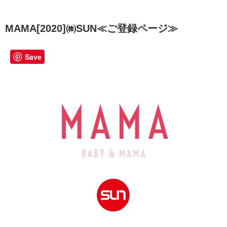
MAMA[2020]㈱SUN≪ご登録ページ≫
ホーム
Language
Save
開催情報
動画
ニュース
ショッピング
画像
お問い合わせ
知的財産権