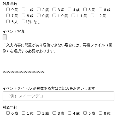
対象年齢
０歳
１歳
２歳
３歳
４歳
５歳
６歳
７歳
８歳
９歳
１０歳
１１歳
１２歳
大人
特になし
イベント写真
※入力内容に問題があり送信できない場合には、再度ファイル（画
像）を選択する必要があります。
********************************
イベントタイトル ※複数ある方はご記入をお願いします
対象年齢
０歳
１歳
２歳
３歳
４歳
５歳
６歳